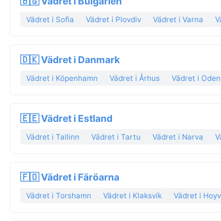
🇧🇬 Vädret i Bulgarien
Vädret i Sofia
Vädret i Plovdiv
Vädret i Varna
V
🇩🇰 Vädret i Danmark
Vädret i Köpenhamn
Vädret i Århus
Vädret i Ode
🇪🇪 Vädret i Estland
Vädret i Tallinn
Vädret i Tartu
Vädret i Narva
V
🇫🇴 Vädret i Färöarna
Vädret i Torshamn
Vädret i Klaksvík
Vädret i Hoyv