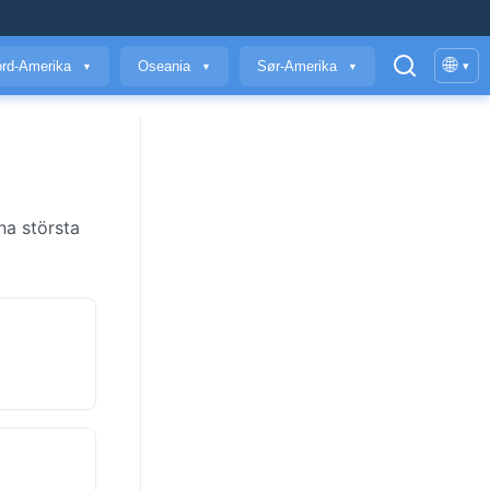
🌐
rd-Amerika
Oseania
Sør-Amerika
▾
▼
▼
▼
na största