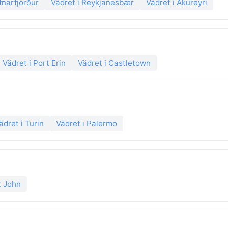
fnarfjörður
Vädret i Reykjanesbær
Vädret i Akureyri
Vädret i Port Erin
Vädret i Castletown
ädret i Turin
Vädret i Palermo
t John