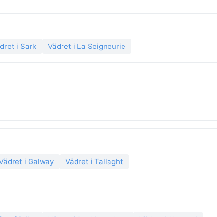
dret i Sark
Vädret i La Seigneurie
Vädret i Galway
Vädret i Tallaght