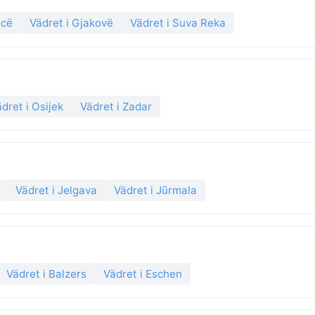
icë
Vädret i Gjakovë
Vädret i Suva Reka
dret i Osijek
Vädret i Zadar
Vädret i Jelgava
Vädret i Jūrmala
Vädret i Balzers
Vädret i Eschen