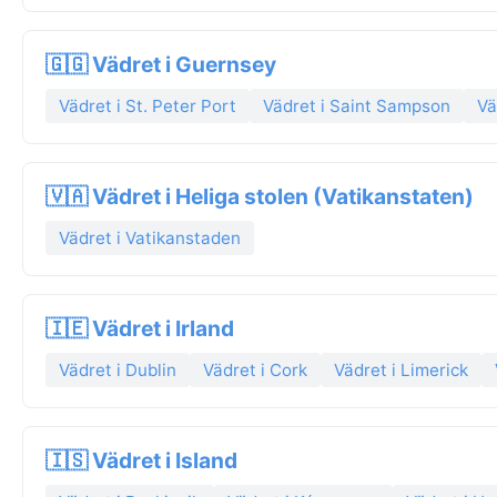
🇬🇬 Vädret i Guernsey
Vädret i St. Peter Port
Vädret i Saint Sampson
Vä
🇻🇦 Vädret i Heliga stolen (Vatikanstaten)
Vädret i Vatikanstaden
🇮🇪 Vädret i Irland
Vädret i Dublin
Vädret i Cork
Vädret i Limerick
🇮🇸 Vädret i Island