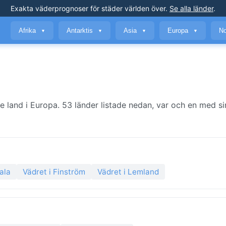
Exakta väderprognoser
för städer världen över
.
Se alla länder
.
Afrika
Antarktis
Asia
Europa
No
▼
▼
▼
▼
e land i Europa. 53 länder listade nedan, var och en med si
ala
Vädret i Finström
Vädret i Lemland