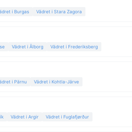
ädret i Burgas
Vädret i Stara Zagora
nse
Vädret i Ålborg
Vädret i Frederiksberg
ädret i Pärnu
Vädret i Kohtla-Järve
ík
Vädret i Argir
Vädret i Fuglafjørður