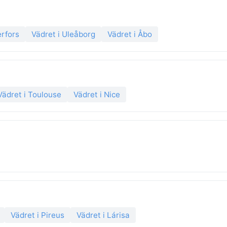
rfors
Vädret i Uleåborg
Vädret i Åbo
Vädret i Toulouse
Vädret i Nice
Vädret i Pireus
Vädret i Lárisa