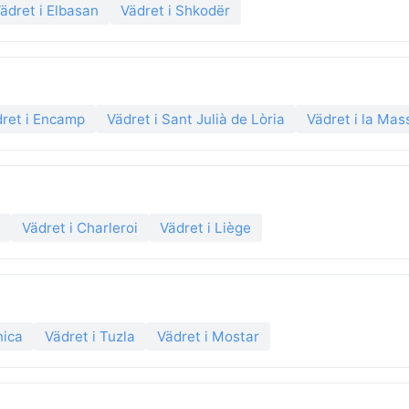
ädret i Elbasan
Vädret i Shkodër
ret i Encamp
Vädret i Sant Julià de Lòria
Vädret i la Ma
Vädret i Charleroi
Vädret i Liège
nica
Vädret i Tuzla
Vädret i Mostar