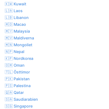
🇰🇼 Kuwait
🇱🇦 Laos
🇱🇧 Libanon
🇲🇴 Macao
🇲🇾 Malaysia
🇲🇻 Maldiverna
🇲🇳 Mongoliet
🇳🇵 Nepal
🇰🇵 Nordkorea
🇴🇲 Oman
🇹🇱 Östtimor
🇵🇰 Pakistan
🇵🇸 Palestina
🇶🇦 Qatar
🇸🇦 Saudiarabien
🇸🇬 Singapore