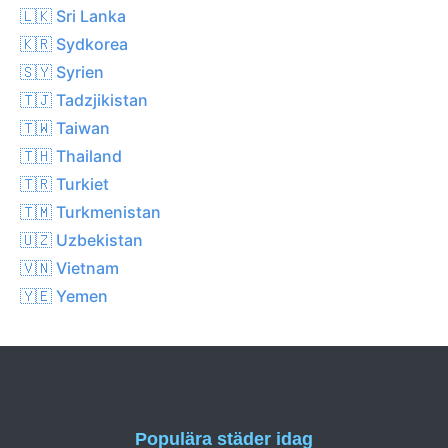
🇱🇰 Sri Lanka
🇰🇷 Sydkorea
🇸🇾 Syrien
🇹🇯 Tadzjikistan
🇹🇼 Taiwan
🇹🇭 Thailand
🇹🇷 Turkiet
🇹🇲 Turkmenistan
🇺🇿 Uzbekistan
🇻🇳 Vietnam
🇾🇪 Yemen
Populära städer idag