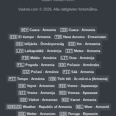
Vadreti.com © 2026. Alla rättigheter förbehållna.
🇲🇾
🇮🇩
Cuaca · Armenia
Cuaca · Armenia
🇪🇸
🇹🇷
El tiempo · Armenia
Hava durumu · Ermenistan
🇭🇺
🇪🇪
Időjárás · Örményország
Ilm · Armeenia
🇱🇻
🇮🇹
Laikapstākļi · Armēnija
Meteo · Armenia
🇫🇷
🇱🇹
Météo · Arménie
Oras · Armėnija
🇵🇱
🇸🇰
Pogoda · Armenia
Počasie · Arménsko
🇨🇿
🇫🇮
Počasí · Arménie
Sää · Armenia
🇵🇹
🇻🇳
Tempo · Arménia
Thời tiết · Ác-mê-ni-a (Armenia)
🇩🇰
🇷🇸
Vejret · Armenien
Vreme · Јерменија
🇸🇮
🇷🇴
Vreme · Armenija
Vremea · Армения
🇸🇪
🇳🇴
Vädret · Armenien
Været · Armenia
🇬🇧🇺🇸
🇳🇱
Weather · Republic of Armenia
Weer · Armenië
🇩🇪
🇺🇦
Wetter · Armenien
Погода · Вірменія