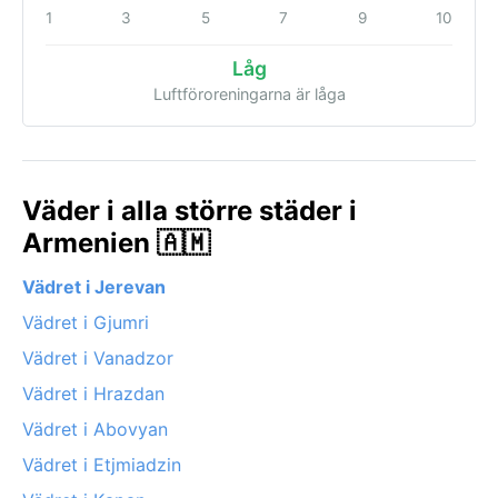
1
3
5
7
9
10
Låg
Luftföroreningarna är låga
Väder i alla större städer i
Armenien 🇦🇲
Vädret i Jerevan
Vädret i Gjumri
Vädret i Vanadzor
Vädret i Hrazdan
Vädret i Abovyan
Vädret i Etjmiadzin