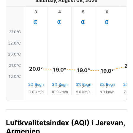
Saturday, August 08, 2026
3
4
5
6
7
37.0°C
32.0°C
26.0°C
21.
21.0°C
20.0°
19.0°
19.0°
19.0°
16.0°C
2% Regn
3% Regn
3% Regn
3% Regn
2% R
↑
↑
↑
↑
11.0 km/h
10.0 km/h
9.0 km/h
8.0 km/h
7.0 k
Luftkvalitetsindex (AQI) i Jerevan,
Armenien