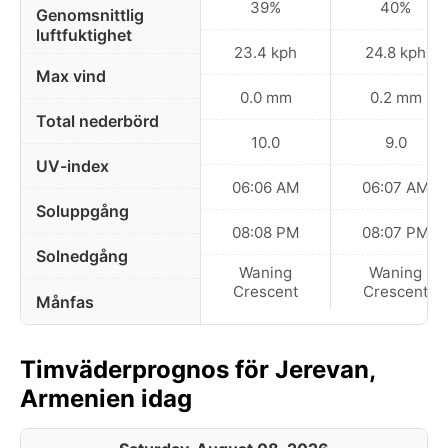
39%
40%
Genomsnittlig
luftfuktighet
23.4 kph
24.8 kph
Max vind
0.0 mm
0.2 mm
Total nederbörd
10.0
9.0
UV-index
06:06 AM
06:07 AM
Soluppgång
08:08 PM
08:07 PM
Solnedgång
Waning
Waning
Crescent
Crescent
Månfas
Timväderprognos för Jerevan,
Armenien idag