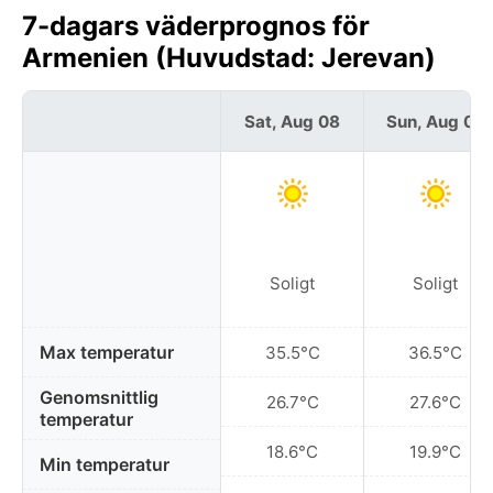
7-dagars väderprognos för
Armenien (Huvudstad: Jerevan)
Sat, Aug 08
Sun, Aug 09
Soligt
Soligt
Max temperatur
35.5°C
36.5°C
Genomsnittlig
26.7°C
27.6°C
temperatur
18.6°C
19.9°C
Min temperatur