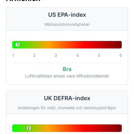
US EPA-index
Miljöskyddsmyndigheten
1
1
2
3
4
5
6
Bra
Luftkvaliteten anses vara tillfredsställande
UK DEFRA-index
Avdelningen för miljö, livsmedel och landsbygdsfrågor
2