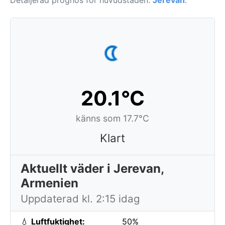
Detaljerad prognos för huvudstaden:
Jerevan
.
20.1°C
känns som 17.7°C
Klart
Aktuellt väder i Jerevan,
Armenien
Uppdaterad kl. 2:15 idag
💧
Luftfuktighet:
50%