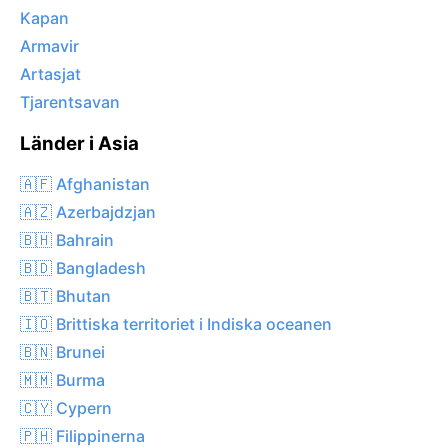
Kapan
Armavir
Artasjat
Tjarentsavan
Länder i Asia
🇦🇫 Afghanistan
🇦🇿 Azerbajdzjan
🇧🇭 Bahrain
🇧🇩 Bangladesh
🇧🇹 Bhutan
🇮🇴 Brittiska territoriet i Indiska oceanen
🇧🇳 Brunei
🇲🇲 Burma
🇨🇾 Cypern
🇵🇭 Filippinerna