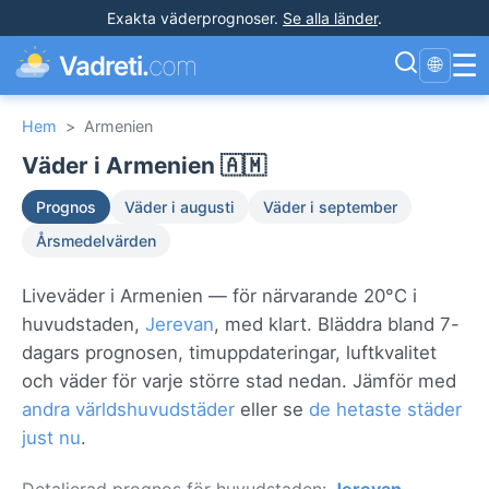
Exakta väderprognoser
.
Se alla länder
.
☰
Vadreti.
com
🌐
Hem
>
Armenien
Väder i Armenien 🇦🇲
Prognos
Väder i augusti
Väder i september
Årsmedelvärden
Liveväder i Armenien — för närvarande 20°C i
huvudstaden,
Jerevan
, med klart. Bläddra bland 7-
dagars prognosen, timuppdateringar, luftkvalitet
och väder för varje större stad nedan. Jämför med
andra världshuvudstäder
eller se
de hetaste städer
just nu
.