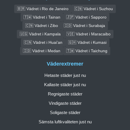
🇧🇷 Vädret i Rio de Janeiro
🇨🇳 Vädret i Suzhou
🇹🇼 Vädret i Tainan
🇯🇵 Vädret i Sapporo
🇨🇳 Vädret i Zibo
🇮🇩 Vädret i Surabaja
🇺🇬 Vädret i Kampala
🇻🇪 Vädret i Maracaibo
🇨🇳 Vädret i Huai'an
🇬🇭 Vädret i Kumasi
🇮🇩 Vädret i Medan
🇹🇼 Vädret i Taichung
Väderextremer
Hetaste städer just nu
Kallaste städer just nu
Regnigaste städer
Vindigaste städer
Soligaste städer
Sämsta luftkvaliteten just nu