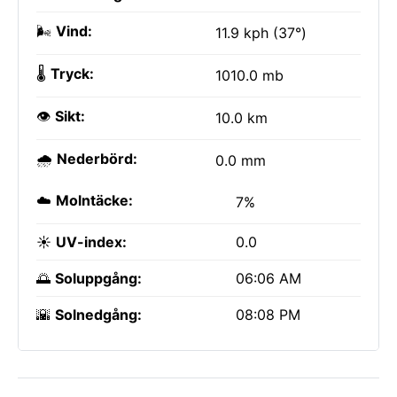
🌬️
Vind:
11.9 kph (37°)
🌡️
Tryck:
1010.0 mb
👁️
Sikt:
10.0 km
🌧️
Nederbörd:
0.0 mm
☁️
Molntäcke:
7%
☀️
UV-index:
0.0
🌅
Soluppgång:
06:06 AM
🌇
Solnedgång:
08:08 PM