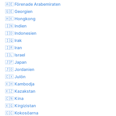
🇦🇪 Förenade Arabemiraten
🇬🇪 Georgien
🇭🇰 Hongkong
🇮🇳 Indien
🇮🇩 Indonesien
🇮🇶 Irak
🇮🇷 Iran
🇮🇱 Israel
🇯🇵 Japan
🇯🇴 Jordanien
🇨🇽 Julön
🇰🇭 Kambodja
🇰🇿 Kazakstan
🇨🇳 Kina
🇰🇬 Kirgizistan
🇨🇨 Kokosöarna