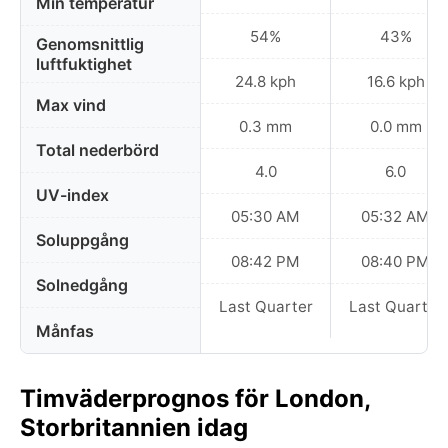
Min temperatur
54%
43%
Genomsnittlig
luftfuktighet
24.8 kph
16.6 kph
Max vind
0.3 mm
0.0 mm
Total nederbörd
4.0
6.0
UV-index
05:30 AM
05:32 AM
Soluppgång
08:42 PM
08:40 PM
Solnedgång
Last Quarter
Last Quarter
Månfas
Timväderprognos för London,
Storbritannien idag