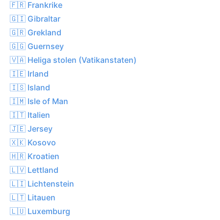
🇫🇷 Frankrike
🇬🇮 Gibraltar
🇬🇷 Grekland
🇬🇬 Guernsey
🇻🇦 Heliga stolen (Vatikanstaten)
🇮🇪 Irland
🇮🇸 Island
🇮🇲 Isle of Man
🇮🇹 Italien
🇯🇪 Jersey
🇽🇰 Kosovo
🇭🇷 Kroatien
🇱🇻 Lettland
🇱🇮 Lichtenstein
🇱🇹 Litauen
🇱🇺 Luxemburg