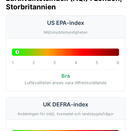
Storbritannien
US EPA-index
Miljöskyddsmyndigheten
1
1
2
3
4
5
6
Bra
Luftkvaliteten anses vara tillfredsställande
UK DEFRA-index
Avdelningen för miljö, livsmedel och landsbygdsfrågor