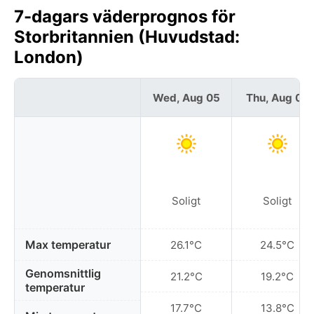
7-dagars väderprognos för
Storbritannien (Huvudstad:
London)
Wed, Aug 05
Thu, Aug 06
Soligt
Soligt
Max temperatur
26.1°C
24.5°C
Genomsnittlig
21.2°C
19.2°C
temperatur
17.7°C
13.8°C