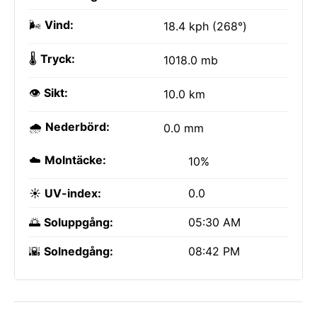
🌬️
Vind:
18.4 kph (268°)
🌡️
Tryck:
1018.0 mb
👁️
Sikt:
10.0 km
🌧️
Nederbörd:
0.0 mm
☁️
Molntäcke:
10%
☀️
UV-index:
0.0
🌅
Soluppgång:
05:30 AM
🌇
Solnedgång:
08:42 PM