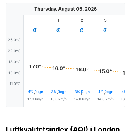
Thursday, August 06, 2026
1
2
3
4
26.0°C
22.0°C
18.0°C
17.0°
16.0°
16.0°
15.0°
15.
15.0°C
11.0°C
4% Regn
3% Regn
3% Regn
4% Regn
4% R
↑
↑
↑
↑
17.0 km/h
15.0 km/h
14.0 km/h
14.0 km/h
13.0 
Luftkvalitetsindex (AQI) i London,