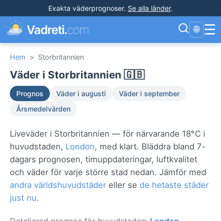
Exakta väderprognoser
.
Se alla länder
.
☰
Vadreti.
com
🌐
Hem
>
Storbritannien
Väder i Storbritannien 🇬🇧
Prognos
Väder i augusti
Väder i september
Årsmedelvärden
Liveväder i Storbritannien — för närvarande 18°C i
huvudstaden,
London
, med klart. Bläddra bland 7-
dagars prognosen, timuppdateringar, luftkvalitet
och väder för varje större stad nedan. Jämför med
andra världshuvudstäder
eller se
de hetaste städer
just nu
.