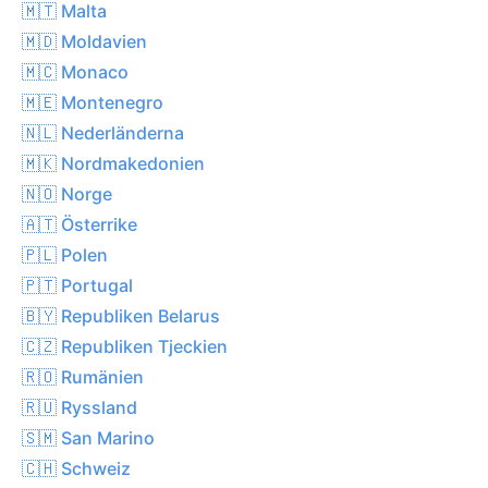
🇲🇹 Malta
🇲🇩 Moldavien
🇲🇨 Monaco
🇲🇪 Montenegro
🇳🇱 Nederländerna
🇲🇰 Nordmakedonien
🇳🇴 Norge
🇦🇹 Österrike
🇵🇱 Polen
🇵🇹 Portugal
🇧🇾 Republiken Belarus
🇨🇿 Republiken Tjeckien
🇷🇴 Rumänien
🇷🇺 Ryssland
🇸🇲 San Marino
🇨🇭 Schweiz