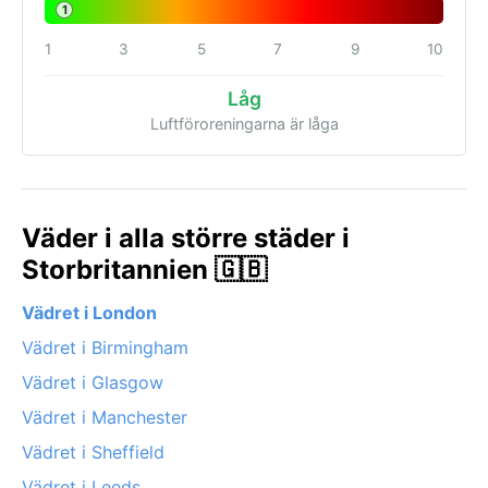
1
1
3
5
7
9
10
Låg
Luftföroreningarna är låga
Väder i alla större städer i
Storbritannien 🇬🇧
Vädret i London
Vädret i Birmingham
Vädret i Glasgow
Vädret i Manchester
Vädret i Sheffield
Vädret i Leeds