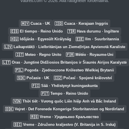
Vadreti.com © 2026. Alla rättigheter förbehållna.
🇲🇾
🇮🇩
Cuaca · UK
Cuaca · Kerajaan Inggris
🇪🇸
🇹🇷
El tiempo · Reino Unido
Hava durumu · İngiltere
🇭🇺
🇪🇪
Időjárás · Egyesült Királyság
Ilm · Suurbritannia
🇱🇻
Laikapstākļi · Lielbritānijas un Ziemeļīrijas Apvienotā Karaliste
🇮🇹
🇫🇷
Meteo · Regno Unito
Météo · Royaume-Uni
🇱🇹
Oras · Jungtinė Didžiosios Britanijos ir Šiaurės Airijos Karalystė
🇵🇱
Pogoda · Zjednoczone Królestwo Wielkiej Brytanii
🇸🇰
🇨🇿
Počasie · UK
Počasí · Spojené království
🇫🇮
Sää · Yhdistynyt kuningaskunta
🇵🇹
Tempo · Reino Unido
🇻🇳
Thời tiết · Vương quốc Liên hiệp Anh và Bắc Ireland
🇩🇰
Vejret · Det Forenede Kongerige Storbritannien og Nordirland
🇷🇸
Vreme · Уједињено Краљевство
🇸🇮
Vreme · Združeno kraljestvo (V. Britanija in S. Irska)