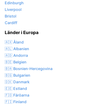
Edinburgh
Liverpool
Bristol
Cardiff
Länder i Europa
🇦🇽 Åland
🇦🇱 Albanien
🇦🇩 Andorra
🇧🇪 Belgien
🇧🇦 Bosnien-Hercegovina
🇧🇬 Bulgarien
🇩🇰 Danmark
🇪🇪 Estland
🇫🇴 Färöarna
🇫🇮 Finland