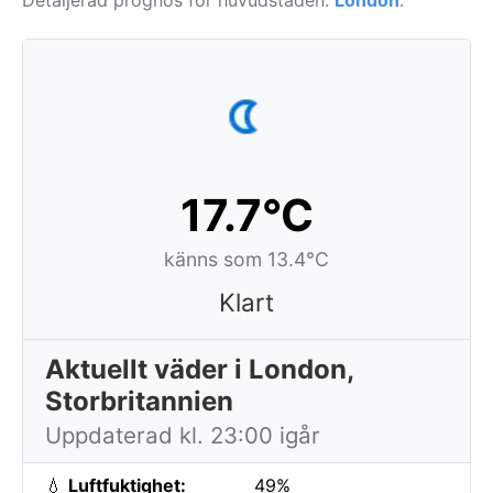
Detaljerad prognos för huvudstaden:
London
.
17.7°C
känns som 13.4°C
Klart
Aktuellt väder i London,
Storbritannien
Uppdaterad kl. 23:00 igår
💧
Luftfuktighet:
49%