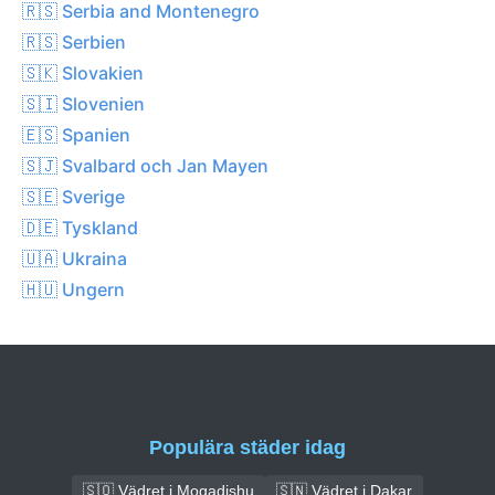
🇷🇸 Serbia and Montenegro
🇷🇸 Serbien
🇸🇰 Slovakien
🇸🇮 Slovenien
🇪🇸 Spanien
🇸🇯 Svalbard och Jan Mayen
🇸🇪 Sverige
🇩🇪 Tyskland
🇺🇦 Ukraina
🇭🇺 Ungern
Populära städer idag
🇸🇴 Vädret i Mogadishu
🇸🇳 Vädret i Dakar