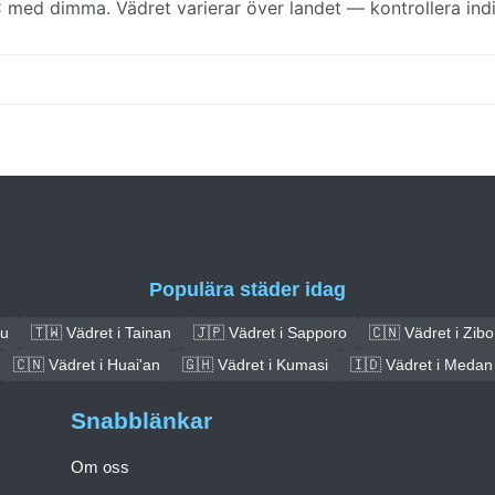
 med dimma. Vädret varierar över landet — kontrollera indi
Populära städer idag
ou
🇹🇼 Vädret i Tainan
🇯🇵 Vädret i Sapporo
🇨🇳 Vädret i Zibo
🇨🇳 Vädret i Huai'an
🇬🇭 Vädret i Kumasi
🇮🇩 Vädret i Medan
Snabblänkar
Om oss