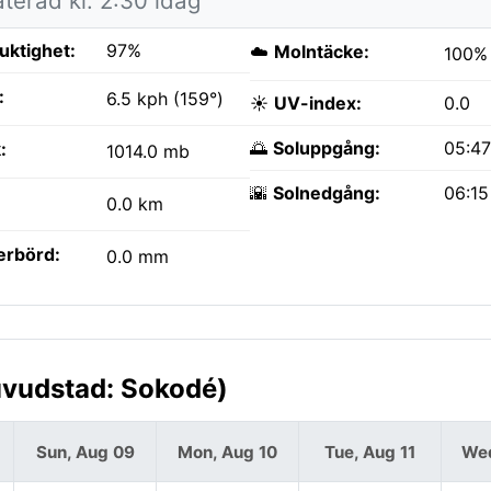
terad kl. 2:30 idag
fuktighet:
97%
☁️
Molntäcke:
100%
:
6.5 kph (159°)
☀️
UV-index:
0.0
🌅
Soluppgång:
05:4
:
1014.0 mb
🌇
Solnedgång:
06:1
0.0 km
erbörd:
0.0 mm
uvudstad: Sokodé)
Sun, Aug 09
Mon, Aug 10
Tue, Aug 11
Wed