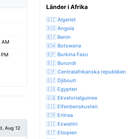
Länder i Afrika
🇩🇿 Algeriet
🇦🇴 Angola
🇧🇯 Benin
7 AM
🇧🇼 Botswana
🇧🇫 Burkina Faso
5 PM
🇧🇮 Burundi
🇨🇫 Centralafrikanska republiken
🇩🇯 Djibouti
🇪🇬 Egypten
🇬🇶 Ekvatorialguinea
🇨🇮 Elfenbenskusten
🇪🇷 Eritrea
🇸🇿 Eswatini
, Aug 12
Thu, Aug 13
🇪🇹 Etiopien