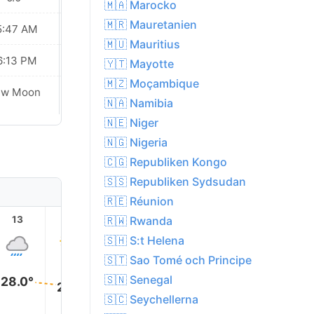
🇲🇦 Marocko
🇲🇷 Mauretanien
5:47 AM
05:47 AM
🇲🇺 Mauritius
6:13 PM
06:13 PM
🇾🇹 Mayotte
🇲🇿 Moçambique
ew Moon
New Moon
🇳🇦 Namibia
🇳🇪 Niger
🇳🇬 Nigeria
🇨🇬 Republiken Kongo
🇸🇸 Republiken Sydsudan
🇷🇪 Réunion
🇷🇼 Rwanda
13
14
15
16
17
18
🇸🇭 S:t Helena
🇸🇹 Sao Tomé och Principe
🇸🇳 Senegal
28.0°
28.0°
27.0°
27.0°
🇸🇨 Seychellerna
26.0°