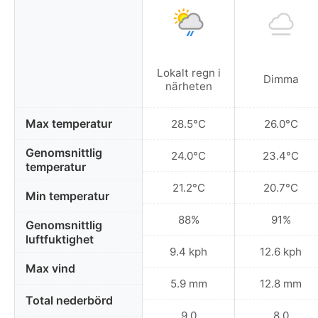
Lokalt regn i
Dimma
närheten
Max temperatur
28.5°C
26.0°C
Genomsnittlig
24.0°C
23.4°C
temperatur
21.2°C
20.7°C
Min temperatur
88%
91%
Genomsnittlig
luftfuktighet
9.4 kph
12.6 kph
Max vind
5.9 mm
12.8 mm
Total nederbörd
9.0
8.0