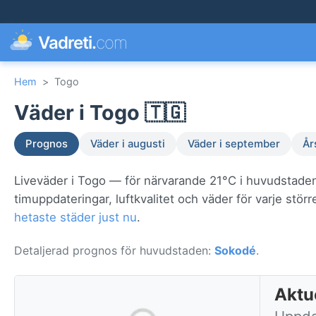
Vadreti.
com
Hem
>
Togo
Väder i Togo 🇹🇬
Prognos
Väder i augusti
Väder i september
År
Liveväder i Togo — för närvarande 21°C i huvudstade
timuppdateringar, luftkvalitet och väder för varje st
hetaste städer just nu
.
Detaljerad prognos för huvudstaden:
Sokodé
.
Aktu