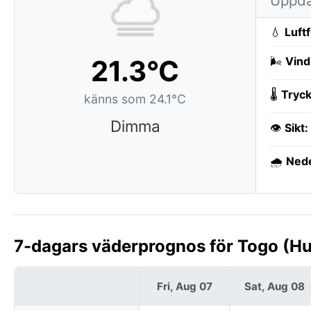
Uppda
💧
Luft
21.3°C
🌬️
Vind
🌡️
Tryck
känns som 24.1°C
Dimma
👁️
Sikt:
🌧️
Ned
7-dagars väderprognos för Togo (H
Fri, Aug 07
Sat, Aug 08