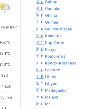
🇬🇦 Gabon
🇬🇲 Gambia
🇬🇭 Ghana
🇬🇳 Guinea
t regnskur
Lätt regnskur
🇬🇼 Guinea-Bissau
🇨🇲 Kamerun
26.0°C
25.7°C
🇨🇻 Kap Verde
🇰🇪 Kenya
23.1°C
23.1°C
🇰🇲 Komorerna
🇨🇩 Kongo-Kinshasa
21.3°C
21.4°C
🇱🇸 Lesotho
92%
92%
🇱🇷 Liberia
🇱🇾 Libyen
9.4 kph
8.6 kph
🇲🇬 Madagaskar
🇲🇼 Malawi
1.3 mm
22.0 mm
🇲🇱 Mali
6.0
6.0