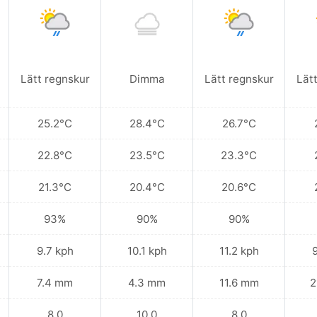
Lätt regnskur
Dimma
Lätt regnskur
Lät
25.2°C
28.4°C
26.7°C
22.8°C
23.5°C
23.3°C
21.3°C
20.4°C
20.6°C
93%
90%
90%
9.7 kph
10.1 kph
11.2 kph
7.4 mm
4.3 mm
11.6 mm
2
8.0
10.0
8.0