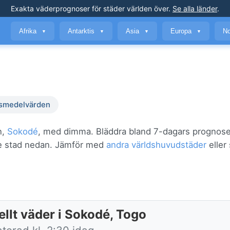
Exakta väderprognoser
för städer världen över
.
Se alla länder
.
Afrika
Antarktis
Asia
Europa
No
▼
▼
▼
▼
smedelvärden
n,
Sokodé
, med dimma. Bläddra bland 7-dagars prognose
örre stad nedan. Jämför med
andra världshuvudstäder
eller
ellt väder i Sokodé, Togo