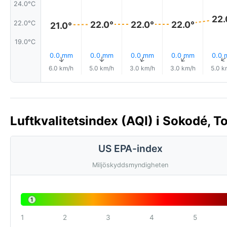
24.0°C
22.
22.0°C
22.0°
22.0°
22.0°
21.0°
19.0°C
0.0 mm
0.0 mm
0.0 mm
0.0 mm
0.0
↑
↑
↑
↑
6.0 km/h
5.0 km/h
3.0 km/h
3.0 km/h
5.0 k
Luftkvalitetsindex (AQI) i Sokodé, T
US EPA-index
Miljöskyddsmyndigheten
1
1
2
3
4
5