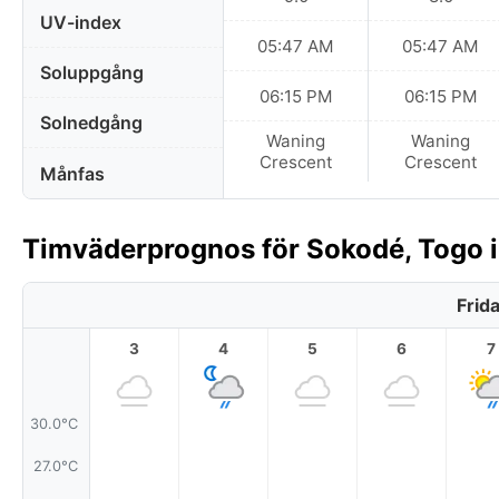
UV-index
05:47 AM
05:47 AM
Soluppgång
06:15 PM
06:15 PM
Solnedgång
Waning
Waning
Crescent
Crescent
Månfas
Timväderprognos för Sokodé, Togo 
Frid
3
4
5
6
7
30.0°C
27.0°C