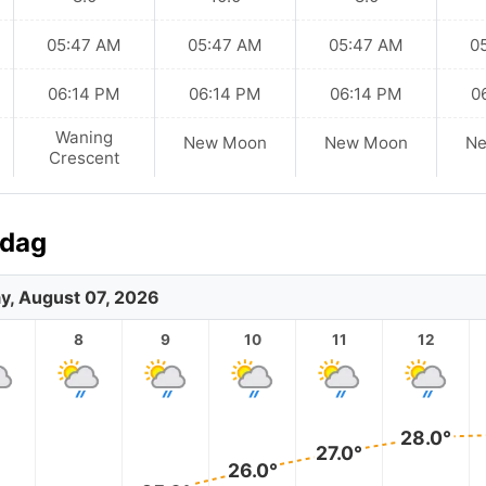
05:47 AM
05:47 AM
05:47 AM
0
06:14 PM
06:14 PM
06:14 PM
0
Waning
New Moon
New Moon
N
Crescent
idag
ay, August 07, 2026
8
9
10
11
12
28.0°
27.0°
26.0°