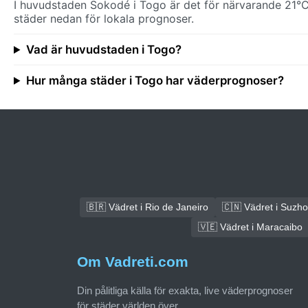
I huvudstaden Sokodé i Togo är det för närvarande 21°C
städer nedan för lokala prognoser.
Vad är huvudstaden i Togo?
Hur många städer i Togo har väderprognoser?
🇧🇷 Vädret i Rio de Janeiro
🇨🇳 Vädret i Suzh
🇻🇪 Vädret i Maracaibo
Om Vadreti.com
Din pålitliga källa för exakta, live väderprognoser
för städer världen över.