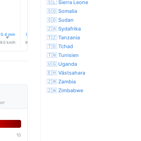
🇸🇱 Sierra Leone
24.0°
🇸🇴 Somalia
🇸🇩 Sudan
🇿🇦 Sydafrika
0.4 mm
0.3 mm
0.8 mm
2.1 mm
1.7 mm
0.1 mm
↑
↑
↑
↑
↑
↑
🇹🇿 Tanzania
9.0 km/h
9.0 km/h
8.0 km/h
7.0 km/h
5.0 km/h
5.0 km/
🇹🇩 Tchad
🇹🇳 Tunisien
🇺🇬 Uganda
🇪🇭 Västsahara
🇿🇲 Zambia
🇿🇼 Zimbabwe
gor
10