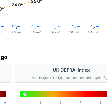
25.0°
24.0°
0°
 mm
0.1 mm
0.1 mm
0.1 mm
0.1 mm
0.1 mm
↑
↑
↑
↑
↑
↑
m/h
7.0 km/h
9.0 km/h
9.0 km/h
9.0 km/h
9.0 km/h
ogo
UK DEFRA-index
Avdelningen för miljö, livsmedel och landsbygdsfrå
1
6
1
3
5
7
9