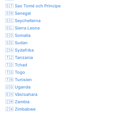
🇸🇹 Sao Tomé och Principe
🇸🇳 Senegal
🇸🇨 Seychellerna
🇸🇱 Sierra Leone
🇸🇴 Somalia
🇸🇩 Sudan
🇿🇦 Sydafrika
🇹🇿 Tanzania
🇹🇩 Tchad
🇹🇬 Togo
🇹🇳 Tunisien
🇺🇬 Uganda
🇪🇭 Västsahara
🇿🇲 Zambia
🇿🇼 Zimbabwe