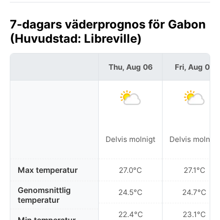
7-dagars väderprognos för Gabon
(Huvudstad: Libreville)
Thu, Aug 06
Fri, Aug 07
Delvis molnigt
Delvis molnigt
Max temperatur
27.0°C
27.1°C
Genomsnittlig
24.5°C
24.7°C
temperatur
22.4°C
23.1°C