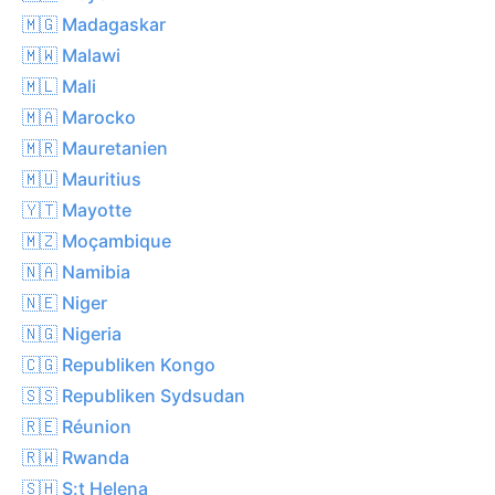
🇲🇬 Madagaskar
🇲🇼 Malawi
🇲🇱 Mali
🇲🇦 Marocko
🇲🇷 Mauretanien
🇲🇺 Mauritius
🇾🇹 Mayotte
🇲🇿 Moçambique
🇳🇦 Namibia
🇳🇪 Niger
🇳🇬 Nigeria
🇨🇬 Republiken Kongo
🇸🇸 Republiken Sydsudan
🇷🇪 Réunion
🇷🇼 Rwanda
🇸🇭 S:t Helena