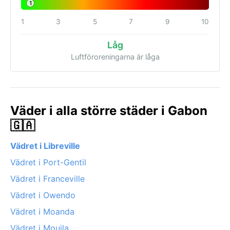
1
1
3
5
7
9
10
Låg
Luftföroreningarna är låga
Väder i alla större städer i Gabon
🇬🇦
Vädret i Libreville
Vädret i Port-Gentil
Vädret i Franceville
Vädret i Owendo
Vädret i Moanda
Vädret i Mouila