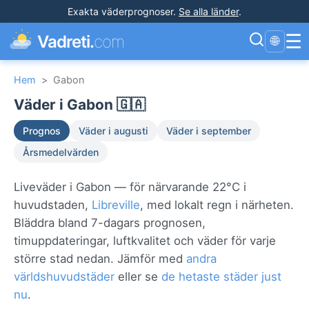
Exakta väderprognoser
.
Se alla länder
.
☰
Vadreti.
com
🌐
Hem
>
Gabon
Väder i Gabon 🇬🇦
Prognos
Väder i augusti
Väder i september
Årsmedelvärden
Liveväder i Gabon — för närvarande 22°C i
huvudstaden,
Libreville
, med lokalt regn i närheten.
Bläddra bland 7-dagars prognosen,
timuppdateringar, luftkvalitet och väder för varje
större stad nedan. Jämför med
andra
världshuvudstäder
eller se
de hetaste städer just
nu
.