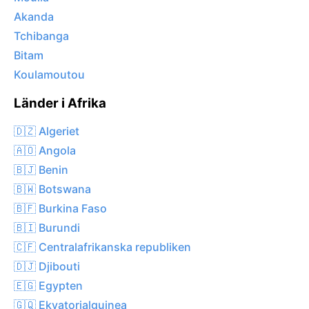
Akanda
Tchibanga
Bitam
Koulamoutou
Länder i Afrika
🇩🇿 Algeriet
🇦🇴 Angola
🇧🇯 Benin
🇧🇼 Botswana
🇧🇫 Burkina Faso
🇧🇮 Burundi
🇨🇫 Centralafrikanska republiken
🇩🇯 Djibouti
🇪🇬 Egypten
🇬🇶 Ekvatorialguinea