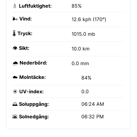
💧
Luftfuktighet:
85%
🌬️
Vind:
12.6 kph (170°)
🌡️
Tryck:
1015.0 mb
👁️
Sikt:
10.0 km
🌧️
Nederbörd:
0.0 mm
☁️
Molntäcke:
84%
☀️
UV-index:
0.0
🌅
Soluppgång:
06:24 AM
🌇
Solnedgång:
06:32 PM