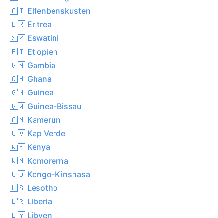
🇨🇮 Elfenbenskusten
🇪🇷 Eritrea
🇸🇿 Eswatini
🇪🇹 Etiopien
🇬🇲 Gambia
🇬🇭 Ghana
🇬🇳 Guinea
🇬🇼 Guinea-Bissau
🇨🇲 Kamerun
🇨🇻 Kap Verde
🇰🇪 Kenya
🇰🇲 Komorerna
🇨🇩 Kongo-Kinshasa
🇱🇸 Lesotho
🇱🇷 Liberia
🇱🇾 Libyen