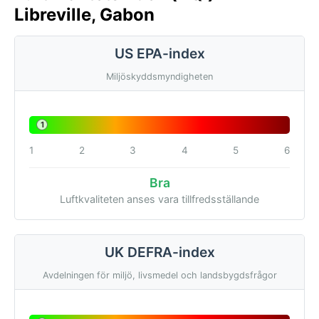
Libreville, Gabon
US EPA-index
Miljöskyddsmyndigheten
1
1
2
3
4
5
6
Bra
Luftkvaliteten anses vara tillfredsställande
UK DEFRA-index
Avdelningen för miljö, livsmedel och landsbygdsfrågor