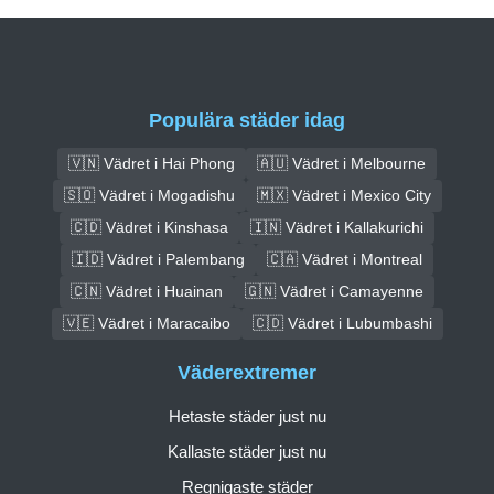
Populära städer idag
🇻🇳 Vädret i Hai Phong
🇦🇺 Vädret i Melbourne
🇸🇴 Vädret i Mogadishu
🇲🇽 Vädret i Mexico City
🇨🇩 Vädret i Kinshasa
🇮🇳 Vädret i Kallakurichi
🇮🇩 Vädret i Palembang
🇨🇦 Vädret i Montreal
🇨🇳 Vädret i Huainan
🇬🇳 Vädret i Camayenne
🇻🇪 Vädret i Maracaibo
🇨🇩 Vädret i Lubumbashi
Väderextremer
Hetaste städer just nu
Kallaste städer just nu
Regnigaste städer