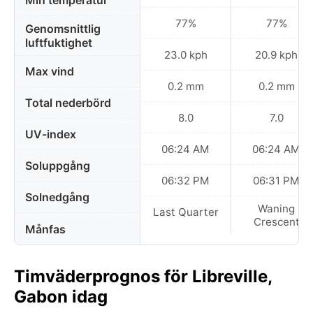
Min temperatur
77%
77%
Genomsnittlig
luftfuktighet
23.0 kph
20.9 kph
Max vind
0.2 mm
0.2 mm
Total nederbörd
8.0
7.0
UV-index
06:24 AM
06:24 AM
Soluppgång
06:32 PM
06:31 PM
Solnedgång
Waning
Last Quarter
Crescent
Månfas
Timväderprognos för Libreville,
Gabon idag