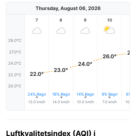
Thursday, August 06, 2026
7
8
9
10
11
29.0°C
27.
27.0°C
26.0°
24.0°
24.0°C
23.0°
22.0°
22.0°C
20.0°C
24% Regn
18% Regn
14% Regn
9% Regn
6% R
↑
↑
↑
↑
13.0 km/h
14.0 km/h
10.0 km/h
7.0 km/h
10.0 
Luftkvalitetsindex (AQI) i