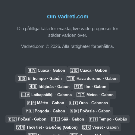
Om Vadreti.com
Din pålitliga källa för exakta, live väderprognoser för
städer världen över.
Vadreti.com © 2026. Alla rättigheter förbehållna.
🇲🇾
🇮🇩
Cuaca · Gabon
Cuaca · Gabon
🇪🇸
🇹🇷
El tiempo · Gabón
Hava durumu · Gabon
🇭🇺
🇪🇪
Időjárás · Gabon
Ilm · Gabon
🇱🇻
🇮🇹
Laikapstākļi · Gabona
Meteo · Gabon
🇫🇷
🇱🇹
Météo · Gabon
Oras · Gabonas
🇵🇱
🇸🇰
Pogoda · Gabon
Počasie · Gabon
🇨🇿
🇫🇮
🇵🇹
Počasí · Gabon
Sää · Gabon
Tempo · Gabão
🇻🇳
🇩🇰
Thời tiết · Ga-bông (Gabon)
Vejret · Gabon