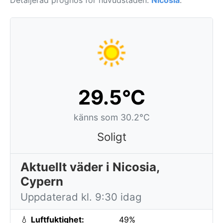
Detaljerad prognos för huvudstaden:
Nicosia
.
29.5°C
känns som 30.2°C
Soligt
Aktuellt väder i Nicosia,
Cypern
Uppdaterad kl. 9:30 idag
💧
Luftfuktighet:
49%