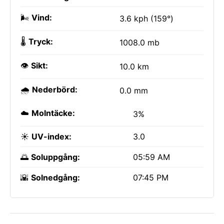
🌬️
Vind:
3.6 kph (159°)
🌡️
Tryck:
1008.0 mb
👁️
Sikt:
10.0 km
🌧️
Nederbörd:
0.0 mm
☁️
Molntäcke:
3%
☀️
UV-index:
3.0
🌅
Soluppgång:
05:59 AM
🌇
Solnedgång:
07:45 PM