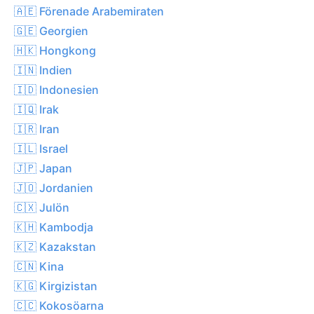
🇦🇪 Förenade Arabemiraten
🇬🇪 Georgien
🇭🇰 Hongkong
🇮🇳 Indien
🇮🇩 Indonesien
🇮🇶 Irak
🇮🇷 Iran
🇮🇱 Israel
🇯🇵 Japan
🇯🇴 Jordanien
🇨🇽 Julön
🇰🇭 Kambodja
🇰🇿 Kazakstan
🇨🇳 Kina
🇰🇬 Kirgizistan
🇨🇨 Kokosöarna