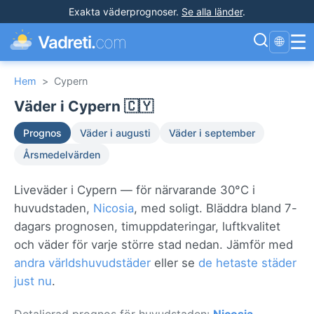
Exakta väderprognoser
.
Se alla länder
.
☰
Vadreti.
com
🌐
Hem
>
Cypern
Väder i Cypern 🇨🇾
Prognos
Väder i augusti
Väder i september
Årsmedelvärden
Liveväder i Cypern — för närvarande 30°C i
huvudstaden,
Nicosia
, med soligt. Bläddra bland 7-
dagars prognosen, timuppdateringar, luftkvalitet
och väder för varje större stad nedan. Jämför med
andra världshuvudstäder
eller se
de hetaste städer
just nu
.