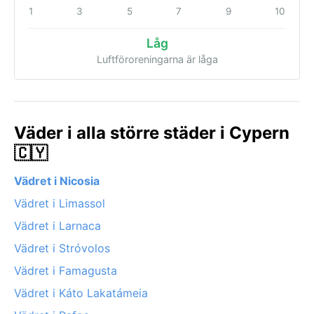
1
3
5
7
9
10
Låg
Luftföroreningarna är låga
Väder i alla större städer i Cypern
🇨🇾
Vädret i Nicosia
Vädret i Limassol
Vädret i Larnaca
Vädret i Stróvolos
Vädret i Famagusta
Vädret i Káto Lakatámeia