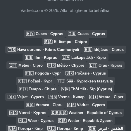
Vadreti.com © 2026. Alla rättigheter förbehållna.
🇲🇾
🇮🇩
Cuaca · Cyprus
Cuaca · Cyprus
🇪🇸
El tiempo · Chipre
🇹🇷
🇭🇺
Hava durumu · Kıbrıs Cumhuriyeti
Időjárás · Ciprus
🇪🇪
🇱🇻
Ilm · Küprus
Laikapstākļi · Kipra
🇮🇹
🇫🇷
🇱🇹
Meteo · Cipro
Météo · Chypre
Oras · Kipras
🇵🇱
🇸🇰
Pogoda · Cypr
Počasie · Cyprus
🇨🇿
🇫🇮
Počasí · Kypr
Sää · Kyproksen tasavalta
🇵🇹
🇻🇳
Tempo · Chipre
Thời tiết · Síp (Cyprus)
🇩🇰
🇷🇸
🇸🇮
Vejret · Cypern
Vreme · Кипар
Vreme · Ciper
🇷🇴
🇸🇪
Vremea · Cipru
Vädret · Cypern
🇳🇴
🇬🇧🇺🇸
Været · Kypros
Weather · Republic of Cyprus
🇳🇱
🇩🇪
Weer · Cyprus
Wetter · Republik Zypern
🇺🇦
🇷🇺
🇸🇦
Погода · Кіпр
Погода · Кипр
الطقس · قبرص