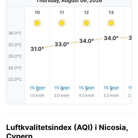
Thursday, August 06, 2026
10
11
12
13
1
36.0°C
35.
34.0°
34.0°
33.0°
32.0°C
31.0°
29.0°C
26.0°C
22.0°C
1% Regn
1% Regn
1% Regn
1% Regn
1% R
↑
↑
↑
↑
↑
1.0 km/h
2.0 km/h
4.0 km/h
3.0 km/h
2.0 k
Luftkvalitetsindex (AQI) i Nicosia,
Cypern