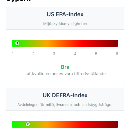
US EPA-index
Miljöskyddsmyndigheten
1
1
2
3
4
5
6
Bra
Luftkvaliteten anses vara tillfredsställande
UK DEFRA-index
Avdelningen för miljö, livsmedel och landsbygdsfrågor
2