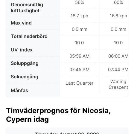
56%
60%
Genomsnittlig
luftfuktighet
18.7 kph
16.6 kph
Max vind
0.0 mm
0.0 mm
Total nederbörd
10.0
10.0
UV-index
05:59 AM
06:00 AM
Soluppgång
07:45 PM
07:44 PM
Solnedgång
Waning
Last Quarter
Crescent
Månfas
Timväderprognos för Nicosia,
Cypern idag