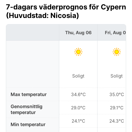
7-dagars väderprognos för Cypern
(Huvudstad: Nicosia)
Thu, Aug 06
Fri, Aug 07
Soligt
Soligt
Max temperatur
34.6°C
35.0°C
Genomsnittlig
29.0°C
29.1°C
temperatur
24.1°C
24.3°C
Min temperatur