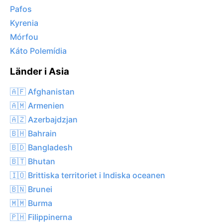
Pafos
Kyrenia
Mórfou
Káto Polemídia
Länder i Asia
🇦🇫 Afghanistan
🇦🇲 Armenien
🇦🇿 Azerbajdzjan
🇧🇭 Bahrain
🇧🇩 Bangladesh
🇧🇹 Bhutan
🇮🇴 Brittiska territoriet i Indiska oceanen
🇧🇳 Brunei
🇲🇲 Burma
🇵🇭 Filippinerna