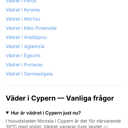
Vädret i Pafos
Vädret i Kyrenia
Vädret i Mórfou
Vädret i Káto Polemídia
Vädret i Aradíppou
Vädret i Aglantziá
Vädret i Égkomi
Vädret i Protaras
Vädret i Germasógeia
Väder i Cypern — Vanliga frågor
Hur är vädret i Cypern just nu?
I huvudstaden Nicosia i Cypern är det för närvarande
30°C med soligt. Vädret varierar över landet —