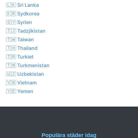
🇱🇰 Sri Lanka
🇰🇷 Sydkorea
🇸🇾 Syrien
🇹🇯 Tadzjikistan
🇹🇼 Taiwan
🇹🇭 Thailand
🇹🇷 Turkiet
🇹🇲 Turkmenistan
🇺🇿 Uzbekistan
🇻🇳 Vietnam
🇾🇪 Yemen
Populära städer idag