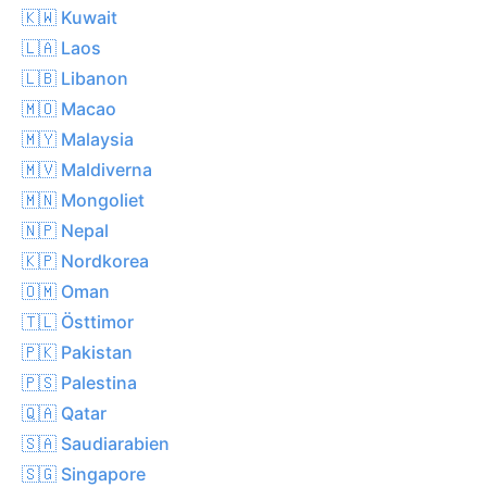
🇰🇼 Kuwait
🇱🇦 Laos
🇱🇧 Libanon
🇲🇴 Macao
🇲🇾 Malaysia
🇲🇻 Maldiverna
🇲🇳 Mongoliet
🇳🇵 Nepal
🇰🇵 Nordkorea
🇴🇲 Oman
🇹🇱 Östtimor
🇵🇰 Pakistan
🇵🇸 Palestina
🇶🇦 Qatar
🇸🇦 Saudiarabien
🇸🇬 Singapore