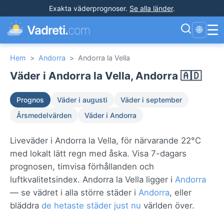
Exakta väderprognoser
.
Se alla länder
.
☰
Vadreti.
com
🌐
Hem
>
Andorra
>
Andorra la Vella
Väder i Andorra la Vella, Andorra 🇦🇩
Prognos
Väder i augusti
Väder i september
Årsmedelvärden
Väder i Andorra
Liveväder i Andorra la Vella, för närvarande 22°C
med lokalt lätt regn med åska. Visa 7-dagars
prognosen, timvisa förhållanden och
luftkvalitetsindex. Andorra la Vella ligger i
Andorra
— se vädret i alla större städer i
Andorra
, eller
bläddra
de hetaste städer just nu
världen över.