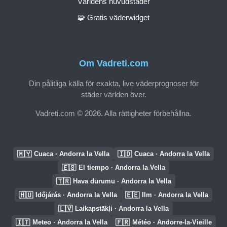
Världens huvudstäder
🧩 Gratis väderwidget
Om Vadreti.com
Din pålitliga källa för exakta, live väderprognoser för
städer världen över.
Vadreti.com © 2026. Alla rättigheter förbehållna.
🇲🇾
🇮🇩
Cuaca · Andorra la Vella
Cuaca · Andorra la Vella
🇪🇸
El tiempo · Andorra la Vella
🇹🇷
Hava durumu · Andorra la Vella
🇭🇺
🇪🇪
Időjárás · Andorra la Vella
Ilm · Andorra la Vella
🇱🇻
Laikapstākļi · Andorra la Vella
🇮🇹
🇫🇷
Meteo · Andorra la Vella
Météo · Andorre-la-Vieille