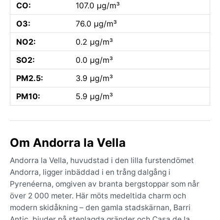
CO:
107.0 µg/m³
O3:
76.0 µg/m³
NO2:
0.2 µg/m³
SO2:
0.0 µg/m³
PM2.5:
3.9 µg/m³
PM10:
5.9 µg/m³
Om Andorra la Vella
Andorra la Vella, huvudstad i den lilla furstendömet
Andorra, ligger inbäddad i en trång dalgång i
Pyrenéerna, omgiven av branta bergstoppar som når
över 2 000 meter. Här möts medeltida charm och
modern skidåkning – den gamla stadskärnan, Barri
Antic, bjuder på stenlagda gränder och Casa de la