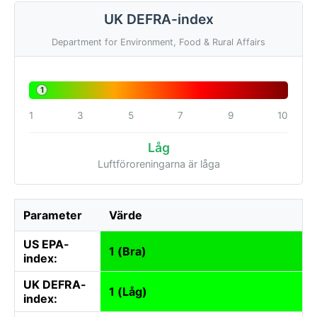
UK DEFRA-index
Department for Environment, Food & Rural Affairs
1
1
3
5
7
9
10
Låg
Luftföroreningarna är låga
Parameter
Värde
US EPA-
1 (Bra)
index:
UK DEFRA-
1 (Låg)
index: