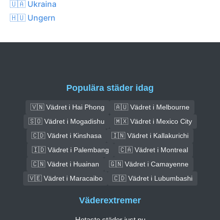
🇺🇦 Ukraina
🇭🇺 Ungern
Populära städer idag
🇻🇳 Vädret i Hai Phong
🇦🇺 Vädret i Melbourne
🇸🇴 Vädret i Mogadishu
🇲🇽 Vädret i Mexico City
🇨🇩 Vädret i Kinshasa
🇮🇳 Vädret i Kallakurichi
🇮🇩 Vädret i Palembang
🇨🇦 Vädret i Montreal
🇨🇳 Vädret i Huainan
🇬🇳 Vädret i Camayenne
🇻🇪 Vädret i Maracaibo
🇨🇩 Vädret i Lubumbashi
Väderextremer
Hetaste städer just nu