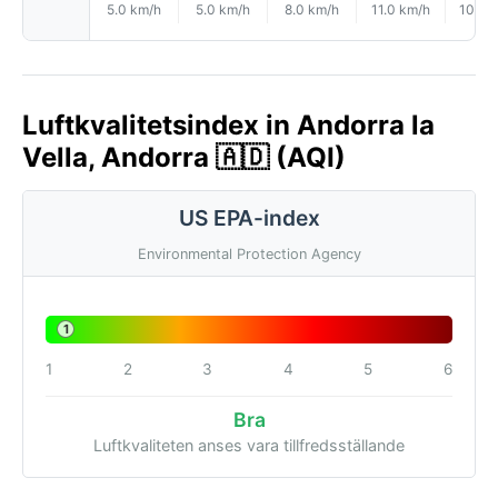
5.0 km/h
5.0 km/h
8.0 km/h
11.0 km/h
10.0 
Luftkvalitetsindex in Andorra la
Vella, Andorra 🇦🇩 (AQI)
US EPA-index
Environmental Protection Agency
1
1
2
3
4
5
6
Bra
Luftkvaliteten anses vara tillfredsställande