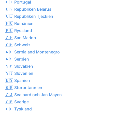
🇵🇹 Portugal
🇧🇾 Republiken Belarus
🇨🇿 Republiken Tjeckien
🇷🇴 Rumänien
🇷🇺 Ryssland
🇸🇲 San Marino
🇨🇭 Schweiz
🇷🇸 Serbia and Montenegro
🇷🇸 Serbien
🇸🇰 Slovakien
🇸🇮 Slovenien
🇪🇸 Spanien
🇬🇧 Storbritannien
🇸🇯 Svalbard och Jan Mayen
🇸🇪 Sverige
🇩🇪 Tyskland