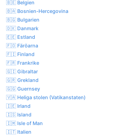
🇧🇪 Belgien
🇧🇦 Bosnien-Hercegovina
🇧🇬 Bulgarien
🇩🇰 Danmark
🇪🇪 Estland
🇫🇴 Färöarna
🇫🇮 Finland
🇫🇷 Frankrike
🇬🇮 Gibraltar
🇬🇷 Grekland
🇬🇬 Guernsey
🇻🇦 Heliga stolen (Vatikanstaten)
🇮🇪 Irland
🇮🇸 Island
🇮🇲 Isle of Man
🇮🇹 Italien