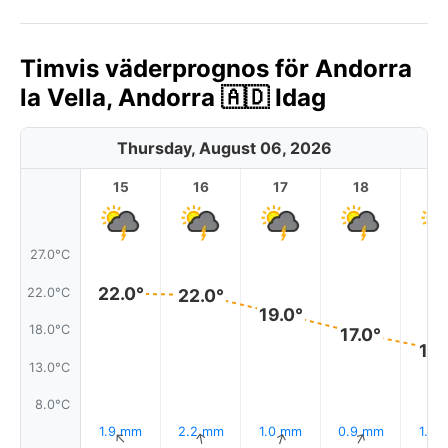
Timvis väderprognos för Andorra
la Vella, Andorra 🇦🇩 Idag
Thursday, August 06, 2026
15
16
17
18
1
27.0°C
22.0°
22.0°C
22.0°
19.0°
18.0°C
17.0°
15.
13.0°C
8.0°C
1.9 mm
2.2 mm
1.0 mm
0.9 mm
1.3 
↑
↑
↑
↑