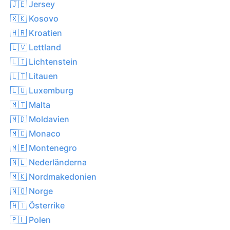
🇯🇪 Jersey
🇽🇰 Kosovo
🇭🇷 Kroatien
🇱🇻 Lettland
🇱🇮 Lichtenstein
🇱🇹 Litauen
🇱🇺 Luxemburg
🇲🇹 Malta
🇲🇩 Moldavien
🇲🇨 Monaco
🇲🇪 Montenegro
🇳🇱 Nederländerna
🇲🇰 Nordmakedonien
🇳🇴 Norge
🇦🇹 Österrike
🇵🇱 Polen