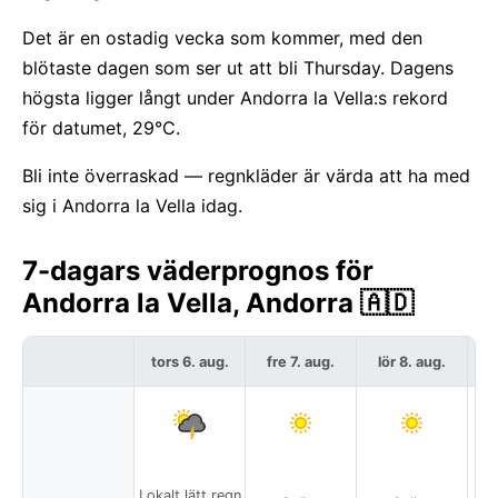
Det är en ostadig vecka som kommer, med den
blötaste dagen som ser ut att bli Thursday. Dagens
högsta ligger långt under Andorra la Vella:s rekord
för datumet, 29°C.
Bli inte överraskad — regnkläder är värda att ha med
sig i Andorra la Vella idag.
7-dagars väderprognos för
Andorra la Vella, Andorra 🇦🇩
tors 6. aug.
fre 7. aug.
lör 8. aug.
s
Lokalt lätt regn