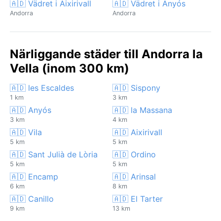
🇦🇩 Vädret i Aixirivall
🇦🇩 Vädret i Anyós
Andorra
Andorra
Närliggande städer till Andorra la
Vella (inom 300 km)
🇦🇩 les Escaldes
🇦🇩 Sispony
1 km
3 km
🇦🇩 Anyós
🇦🇩 la Massana
3 km
4 km
🇦🇩 Vila
🇦🇩 Aixirivall
5 km
5 km
🇦🇩 Sant Julià de Lòria
🇦🇩 Ordino
5 km
5 km
🇦🇩 Encamp
🇦🇩 Arinsal
6 km
8 km
🇦🇩 Canillo
🇦🇩 El Tarter
9 km
13 km