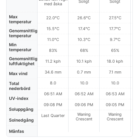
Soligt
Soligt
med åska
Max
22.0°C
26.6°C
27.5°C
temperatur
15.5°C
17.4°C
17.7°C
Genomsnittlig
temperatur
11.0°C
10.3°C
9.7°C
Min
temperatur
83%
68%
65%
Genomsnittlig
11.2 kph
10.1 kph
18.0 kph
luftfuktighet
34.6 mm
0.7 mm
7.1 mm
Max vind
8.0
10.0
10.0
Total
nederbörd
06:51 AM
06:52 AM
06:53 AM
0
UV-index
09:08 PM
09:06 PM
09:05 PM
Soluppgång
Waning
Waning
Last Quarter
Crescent
Crescent
Solnedgång
Månfas