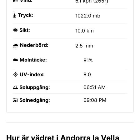
🌬️
Vind:
6.1 kph (265°)
🌡️
Tryck:
1022.0 mb
👁️
Sikt:
10.0 km
🌧️
Nederbörd:
2.5 mm
☁️
Molntäcke:
81%
☀️
UV-index:
8.0
🌅
Soluppgång:
06:51 AM
🌇
Solnedgång:
09:08 PM
Hur är vädret i Andorra la Vella