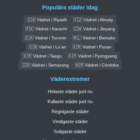
Populära städer idag
🇸🇦 Vädret i Riyadh
🇰🇿 Vädret i Almaty
🇵🇰 Vädret i Karachi
🇨🇳 Vädret i Jieyang
🇨🇦 Vädret i Toronto
🇲🇱 Vädret i Bamako
🇨🇳 Vädret i Lu’an
🇰🇷 Vädret i Pusan
🇰🇷 Vädret i Taegu
🇰🇵 Vädret i Pyongyang
🇮🇩 Vädret i Semarang
🇦🇷 Vädret i Córdoba
Väderextremer
Hetaste städer just nu
Kallaste städer just nu
Regnigaste städer
Vindigaste städer
Soligaste städer