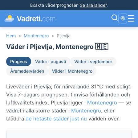
Exakta väderprognoser
.
Se alla länder
.
☰
Vadreti.
com
🌐
Hem
>
Montenegro
>
Pljevlja
Väder i Pljevlja, Montenegro 🇲🇪
Prognos
Väder i augusti
Väder i september
Årsmedelvärden
Väder i Montenegro
Liveväder i Pljevlja, för närvarande 31°C med soligt.
Visa 7-dagars prognosen, timvisa förhållanden och
luftkvalitetsindex. Pljevlja ligger i
Montenegro
— se
vädret i alla större städer i
Montenegro
, eller
bläddra
de hetaste städer just nu
världen över.