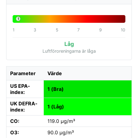
1
1
3
5
7
9
10
Låg
Luftföroreningarna är låga
Parameter
Värde
US EPA-
1 (Bra)
index:
UK DEFRA-
1 (Låg)
index:
CO:
119.0 µg/m³
O3:
90.0 µg/m³