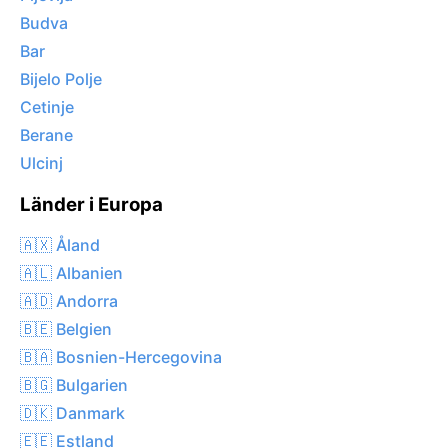
Budva
Bar
Bijelo Polje
Cetinje
Berane
Ulcinj
Länder i Europa
🇦🇽 Åland
🇦🇱 Albanien
🇦🇩 Andorra
🇧🇪 Belgien
🇧🇦 Bosnien-Hercegovina
🇧🇬 Bulgarien
🇩🇰 Danmark
🇪🇪 Estland