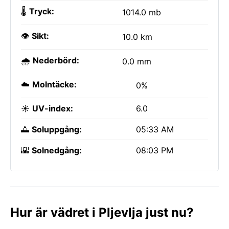
🌡️
Tryck:
1014.0 mb
👁️
Sikt:
10.0 km
🌧️
Nederbörd:
0.0 mm
☁️
Molntäcke:
0%
☀️
UV-index:
6.0
🌅
Soluppgång:
05:33 AM
🌇
Solnedgång:
08:03 PM
Hur är vädret i Pljevlja just nu?