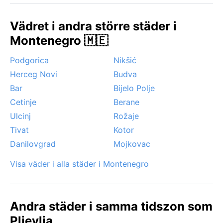
dagarna är milda och nätterna svala. Snöfall kan vara
påtagligt under vintern och ibland orsaka
Vädret i andra större städer i
trafikproblem på vägarna; dimma ligger ofta i dalen
Montenegro 🇲🇪
under höst och vinter. Några extrema fenomen som
sirocco eller orkaner förekommer inte, men
Podgorica
Nikšić
snöstormar och kraftiga vårfloder från
Herceg Novi
Budva
snösmältningen är vanliga och dramatiska. Vattnet i
Tara sväller då rejält – ett skådespel värt att hålla
Bar
Bijelo Polje
utkik efter.
Cetinje
Berane
Ulcinj
Rožaje
Tivat
Kotor
Danilovgrad
Mojkovac
Visa väder i alla städer i Montenegro
Andra städer i samma tidszon som
Pljevlja