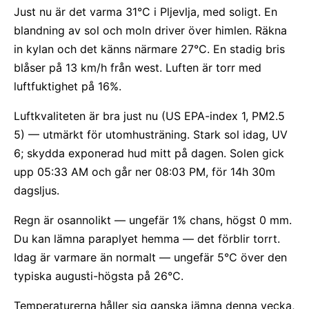
Just nu är det varma 31°C i Pljevlja, med soligt. En
blandning av sol och moln driver över himlen. Räkna
in kylan och det känns närmare 27°C. En stadig bris
blåser på 13 km/h från west. Luften är torr med
luftfuktighet på 16%.
Luftkvaliteten är bra just nu (US EPA-index 1, PM2.5
5) — utmärkt för utomhusträning. Stark sol idag, UV
6; skydda exponerad hud mitt på dagen. Solen gick
upp 05:33 AM och går ner 08:03 PM, för 14h 30m
dagsljus.
Regn är osannolikt — ungefär 1% chans, högst 0 mm.
Du kan lämna paraplyet hemma — det förblir torrt.
Idag är varmare än normalt — ungefär 5°C över den
typiska augusti-högsta på 26°C.
Temperaturerna håller sig ganska jämna denna vecka,