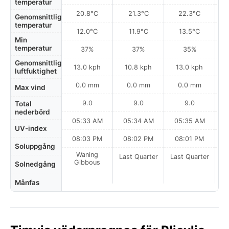
temperatur
20.8°C
21.3°C
22.3°C
Genomsnittlig
temperatur
12.0°C
11.9°C
13.5°C
Min
temperatur
37%
37%
35%
Genomsnittlig
13.0 kph
10.8 kph
13.0 kph
luftfuktighet
0.0 mm
0.0 mm
0.0 mm
Max vind
9.0
9.0
9.0
Total
nederbörd
05:33 AM
05:34 AM
05:35 AM
0
UV-index
08:03 PM
08:02 PM
08:01 PM
Soluppgång
Waning
Last Quarter
Last Quarter
La
Gibbous
Solnedgång
Månfas