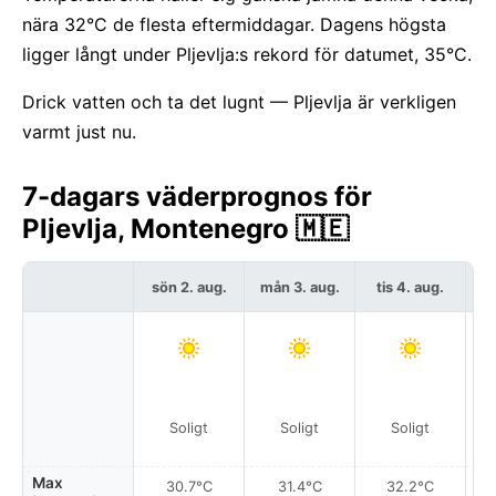
nära 32°C de flesta eftermiddagar. Dagens högsta
ligger långt under Pljevlja:s rekord för datumet, 35°C.
Drick vatten och ta det lugnt — Pljevlja är verkligen
varmt just nu.
7-dagars väderprognos för
Pljevlja, Montenegro 🇲🇪
sön 2. aug.
mån 3. aug.
tis 4. aug.
o
Soligt
Soligt
Soligt
Max
30.7°C
31.4°C
32.2°C