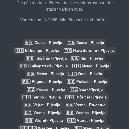
Din pålitliga källa för exakta, live väderprognoser för
städer världen över.
Vadreti.com © 2026. Alla rättigheter förbehållna.
🇲🇾
🇮🇩
Cuaca · Pljevlja
Cuaca · Pljevlja
🇪🇸
🇹🇷
El tiempo · Pljevlja
Hava durumu · Pljevlja
🇭🇺
🇪🇪
Időjárás · Pljevlja
Ilm · Pljevlja
🇱🇻
🇮🇹
Laikapstākļi · Pljevlja
Meteo · Pljevlja
🇫🇷
🇱🇹
Météo · Pljevlja
Oras · Plevlia
🇵🇱
🇸🇰
Pogoda · Pljevlja
Počasie · Pljevlja
🇨🇿
🇫🇮
Počasí · Pljevlja
Sää · Pljevlja
🇵🇹
🇻🇳
Tempo · Pljevlja
Thời tiết · Pljevlja
🇩🇰
🇷🇸
Vejret · Pljevlja
Vreme · Пљевља
🇸🇮
🇷🇴
Vreme · Pljevlja
Vremea · Pljevlja
🇸🇪
🇳🇴
Vädret · Pljevlja
Været · Pljevlja
🇬🇧🇺🇸
🇳🇱
Weather · Pljevlja
Weer · Pljevlja