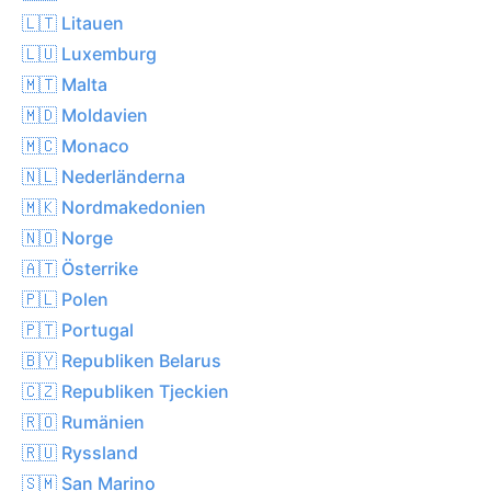
🇱🇹 Litauen
🇱🇺 Luxemburg
🇲🇹 Malta
🇲🇩 Moldavien
🇲🇨 Monaco
🇳🇱 Nederländerna
🇲🇰 Nordmakedonien
🇳🇴 Norge
🇦🇹 Österrike
🇵🇱 Polen
🇵🇹 Portugal
🇧🇾 Republiken Belarus
🇨🇿 Republiken Tjeckien
🇷🇴 Rumänien
🇷🇺 Ryssland
🇸🇲 San Marino