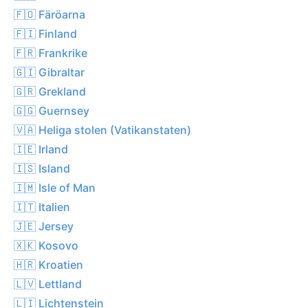
🇫🇴 Färöarna
🇫🇮 Finland
🇫🇷 Frankrike
🇬🇮 Gibraltar
🇬🇷 Grekland
🇬🇬 Guernsey
🇻🇦 Heliga stolen (Vatikanstaten)
🇮🇪 Irland
🇮🇸 Island
🇮🇲 Isle of Man
🇮🇹 Italien
🇯🇪 Jersey
🇽🇰 Kosovo
🇭🇷 Kroatien
🇱🇻 Lettland
🇱🇮 Lichtenstein