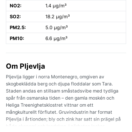
NO2:
1.4 µg/m³
SO2:
18.2 µg/m³
PM2.5:
5.0 µg/m³
PM10:
6.6 µg/m³
Om Pljevlja
Pljevlja ligger i norra Montenegro, omgiven av
skogbeklädda berg och djupa floddalar som Tara.
Staden andas en stillsam småstadsvibe med tydliga
spår från osmanska tiden – den gamla moskén och
Heliga Treenighetsklostret vittnar om ett
mångkulturellt förflutet. Gruvindustrin har format
Pljevlja i årtionden; bly och zink har satt sin prägel på
både ekonomi och landskap. I närheten lockar