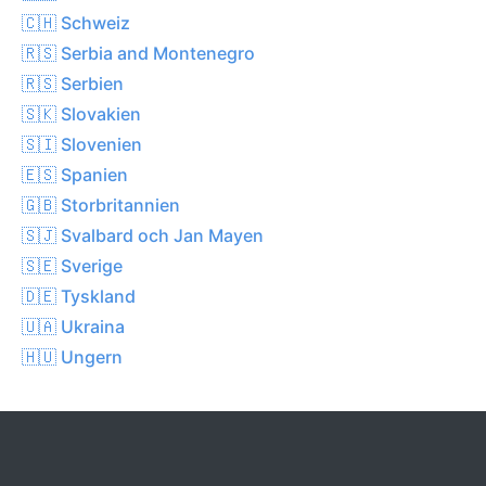
🇨🇭 Schweiz
🇷🇸 Serbia and Montenegro
🇷🇸 Serbien
🇸🇰 Slovakien
🇸🇮 Slovenien
🇪🇸 Spanien
🇬🇧 Storbritannien
🇸🇯 Svalbard och Jan Mayen
🇸🇪 Sverige
🇩🇪 Tyskland
🇺🇦 Ukraina
🇭🇺 Ungern