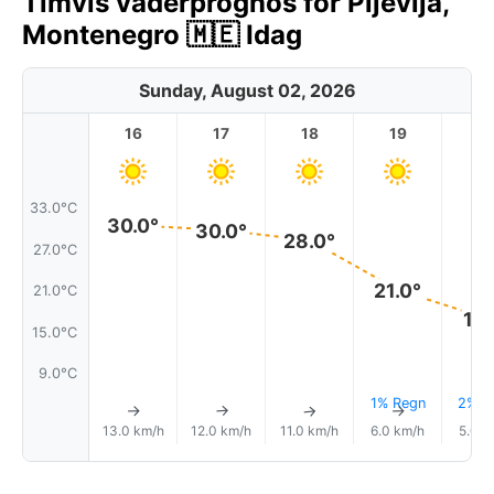
Timvis väderprognos för Pljevlja,
Montenegro 🇲🇪 Idag
Sunday, August 02, 2026
16
17
18
19
2
33.0°C
30.0°
30.0°
28.0°
27.0°C
21.0°
21.0°C
17.
15.0°C
9.0°C
1% Regn
2% R
↑
↑
↑
↑
13.0 km/h
12.0 km/h
11.0 km/h
6.0 km/h
5.0 k