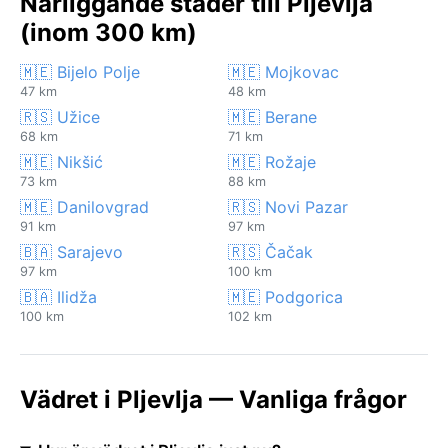
Närliggande städer till Pljevlja
(inom 300 km)
🇲🇪 Bijelo Polje
🇲🇪 Mojkovac
47 km
48 km
🇷🇸 Užice
🇲🇪 Berane
68 km
71 km
🇲🇪 Nikšić
🇲🇪 Rožaje
73 km
88 km
🇲🇪 Danilovgrad
🇷🇸 Novi Pazar
91 km
97 km
🇧🇦 Sarajevo
🇷🇸 Čačak
97 km
100 km
🇧🇦 Ilidža
🇲🇪 Podgorica
100 km
102 km
Vädret i Pljevlja — Vanliga frågor