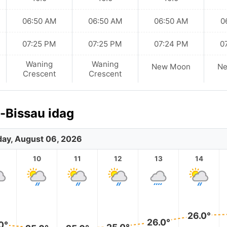
06:50 AM
06:50 AM
06:50 AM
0
07:25 PM
07:25 PM
07:24 PM
0
Waning
Waning
New Moon
N
Crescent
Crescent
-Bissau idag
ay, August 06, 2026
10
11
12
13
14
26.0°
26.0°
0°
25.0°