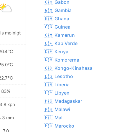
🇬🇦 Gabon
🇬🇲 Gambia
🇬🇭 Ghana
🇬🇳 Guinea
Lokalt regn i
is molnigt
🇨🇲 Kamerun
närheten
🇨🇻 Kap Verde
26.4°C
28.0°C
🇰🇪 Kenya
🇰🇲 Komorerna
25.0°C
25.7°C
🇨🇩 Kongo-Kinshasa
🇱🇸 Lesotho
22.7°C
23.7°C
🇱🇷 Liberia
83%
83%
🇱🇾 Libyen
🇲🇬 Madagaskar
3.8 kph
25.9 kph
🇲🇼 Malawi
🇲🇱 Mali
3.3 mm
0.7 mm
🇲🇦 Marocko
7.0
7.0