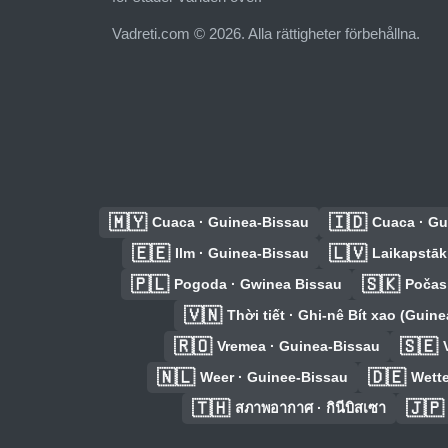
Vadreti.com © 2026. Alla rättigheter förbehållna.
🇲🇾
🇮🇩
Cuaca · Guinea-Bissau
Cuaca · Gu
🇪🇪
🇱🇻
Ilm · Guinea-Bissau
Laikapstākļ
🇵🇱
🇸🇰
Pogoda · Gwinea Bissau
Počas
🇻🇳
Thời tiết · Ghi-nê Bít xao (Guin
🇷🇴
🇸🇪
Vremea · Guinea-Bissau
🇳🇱
🇩🇪
Weer · Guinee-Bissau
Wette
🇹🇭
🇯🇵
สภาพอากาศ · กินีบิสเซา