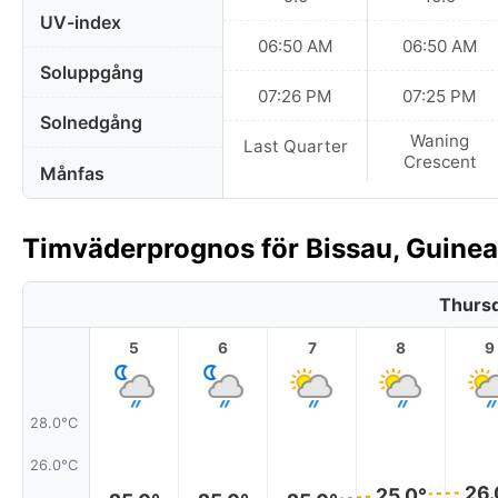
UV-index
06:50 AM
06:50 AM
Soluppgång
07:26 PM
07:25 PM
Solnedgång
Waning
Last Quarter
Crescent
Månfas
Timväderprognos för Bissau, Guinea
Thursd
5
6
7
8
9
28.0°C
26.0°C
26.
25.0°