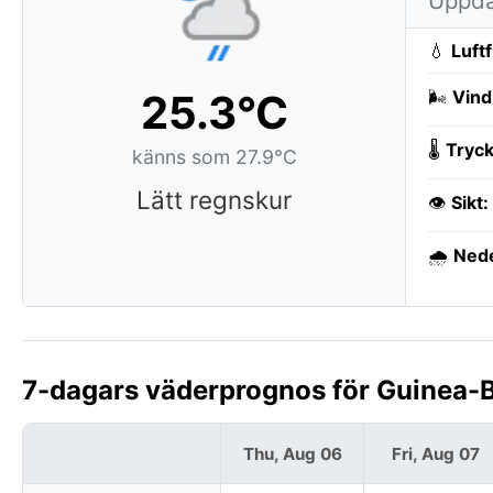
Uppda
💧
Luft
25.3°C
🌬️
Vind
🌡️
Tryck
känns som 27.9°C
Lätt regnskur
👁️
Sikt:
🌧️
Ned
7-dagars väderprognos för Guinea-B
Thu, Aug 06
Fri, Aug 07