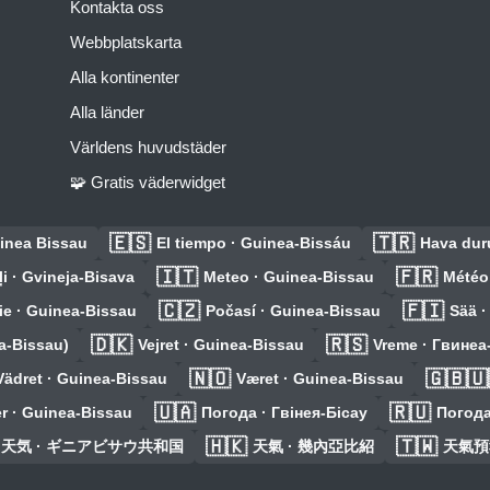
Kontakta oss
Webbplatskarta
Alla kontinenter
Alla länder
Världens huvudstäder
🧩 Gratis väderwidget
🇪🇸
🇹🇷
inea Bissau
El tiempo · Guinea-Bissáu
Hava dur
🇮🇹
🇫🇷
i · Gvineja-Bisava
Meteo · Guinea-Bissau
Météo
🇨🇿
🇫🇮
ie · Guinea-Bissau
Počasí · Guinea-Bissau
Sää ·
🇩🇰
🇷🇸
ea-Bissau)
Vejret · Guinea-Bissau
Vreme · Гвинеа
🇳🇴
🇬🇧🇺
Vädret · Guinea-Bissau
Været · Guinea-Bissau
🇺🇦
🇷🇺
r · Guinea-Bissau
Погода · Гвінея-Бісау
Погода
🇭🇰
🇹🇼
天気 · ギニアビサウ共和国
天氣 · 幾內亞比紹
天氣預