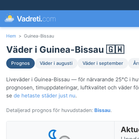
Vadreti.
com
Hem
>
Guinea-Bissau
Väder i Guinea-Bissau 🇬🇼
Prognos
Väder i augusti
Väder i september
År
Liveväder i Guinea-Bissau — för närvarande 25°C i h
prognosen, timuppdateringar, luftkvalitet och väder f
se
de hetaste städer just nu
.
Detaljerad prognos för huvudstaden:
Bissau
.
Aktue