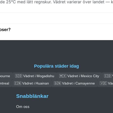
nde 25°C med lätt regnskur. Vädret varierar över landet — k
oser?
Populära städer idag
bourne
🇸🇴 Vädret i Mogadishu
🇲🇽 Vädret i Mexico City
🇨🇩 
ntreal
🇨🇳 Vädret i Huainan
🇬🇳 Vädret i Camayenne
🇻🇪 Vä
Snabblänkar
Om oss