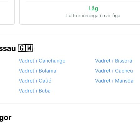
Låg
Luftföroreningarna är låga
issau 🇬🇼
Vädret i Canchungo
Vädret i Bissorã
Vädret i Bolama
Vädret i Cacheu
Vädret i Catió
Vädret i Mansôa
Vädret i Buba
ågor