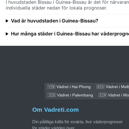
I huvudstaden Bissau i Guinea-Bissau är det för närvara
individuella städer nedan för lokala prognoser.
Vad är huvudstaden i Guinea-Bissau?
Hur många städer i Guinea-Bissau har väderprogn
🇻🇳 Vädret i Hai Phong
🇦🇺 Vädret i Mel
🇮🇩 Vädret i Palembang
🇨🇦 Vädret i Mo
Om Vadreti.com
Din pålitliga källa för exakta, live väderprognoser
för städer världen över.