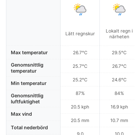
Lokalt regn i
Lätt regnskur
närheten
Max temperatur
26.7°C
29.5°C
Genomsnittlig
25.7°C
26.7°C
temperatur
25.2°C
24.6°C
Min temperatur
87%
84%
Genomsnittlig
luftfuktighet
20.5 kph
16.9 kph
Max vind
20.5 mm
10.7 mm
Total nederbörd
9.0
10.0