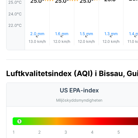
25.0°
25.0°
25.0°
25.0°C
24.0°C
22.0°C
2.0 mm
1.6 mm
1.5 mm
1.3 mm
1.4 
↑
↑
↑
↑
13.0 km/h
12.0 km/h
12.0 km/h
12.0 km/h
11.0 
Luftkvalitetsindex (AQI) i Bissau, G
US EPA-index
Miljöskyddsmyndigheten
1
1
2
3
4
5