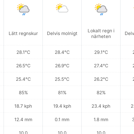
Lokalt regn i
Lätt regnskur
Delvis molnigt
Delv
närheten
28.1°C
28.4°C
29.1°C
26.5°C
26.9°C
27.4°C
25.4°C
25.5°C
26.2°C
85%
81%
82%
18.7 kph
19.4 kph
23.4 kph
2
12.4 mm
0.1 mm
1.8 mm
10.0
10.0
10.0