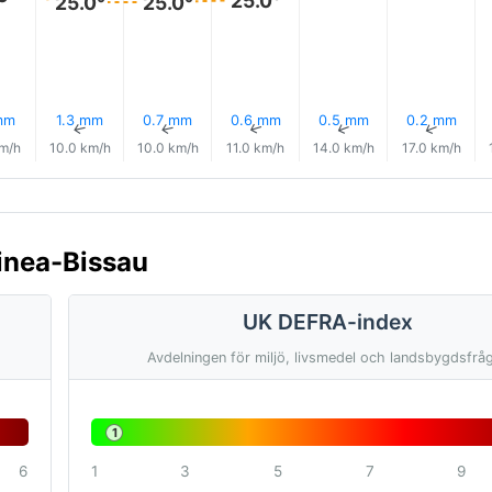
25.0°
25.0°
mm
1.3 mm
0.7 mm
0.6 mm
0.5 mm
0.2 mm
↑
↑
↑
↑
↑
↑
km/h
10.0 km/h
10.0 km/h
11.0 km/h
14.0 km/h
17.0 km/h
uinea-Bissau
UK DEFRA-index
Avdelningen för miljö, livsmedel och landsbygdsfrå
1
6
1
3
5
7
9