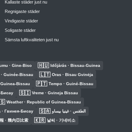
Kallaste städer just nu
Regnigaste städer
Vindigaste städer
Soligaste städer
Sämsta luftkvaliteten just nu
🇭🇺
umu · Gine-Biso
Időjárás · Bissau-Guinea
🇱🇹
 · Guinée-Bissau
Oras · Bisau Gvinėja
🇵🇹
 Guinea-Bissau
Tempo · Guiné-Bissau
🇸🇮
-Бисау
Vreme · Gvineja Bissau
🇸
Weather · Republic of Guinea-Bissau
🇸🇦
 · Гвинея-Бисау
الطقس · غينيا بيساو
🇰🇷
報 · 幾內亞比索
날씨 · 기네비소