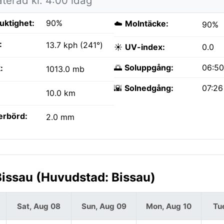
terad kl. 4:00 idag
fuktighet:
90%
☁️
Molntäcke:
90%
:
13.7 kph (241°)
☀️
UV-index:
0.0
🌅
Soluppgång:
06:5
:
1013.0 mb
🌇
Solnedgång:
07:2
10.0 km
erbörd:
2.0 mm
issau (Huvudstad: Bissau)
Sat, Aug 08
Sun, Aug 09
Mon, Aug 10
Tu