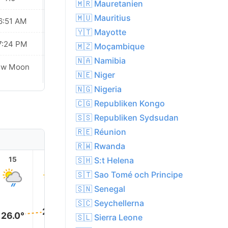
🇲🇷 Mauretanien
🇲🇺 Mauritius
6:51 AM
06:51 AM
🇾🇹 Mayotte
7:24 PM
07:23 PM
🇲🇿 Moçambique
🇳🇦 Namibia
ew Moon
New Moon
🇳🇪 Niger
🇳🇬 Nigeria
🇨🇬 Republiken Kongo
🇸🇸 Republiken Sydsudan
🇷🇪 Réunion
🇷🇼 Rwanda
🇸🇭 S:t Helena
15
16
17
18
19
20
🇸🇹 Sao Tomé och Principe
🇸🇳 Senegal
🇸🇨 Seychellerna
27.0°
27.0°
26.0°
26.0°
🇸🇱 Sierra Leone
26.0°
26.0°