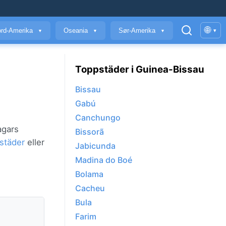
🌐
rd-Amerika
Oseania
Sør-Amerika
▾
▼
▼
▼
Toppstäder i Guinea-Bissau
Bissau
Gabú
Canchungo
agars
Bissorã
städer
eller
Jabicunda
Madina do Boé
Bolama
Cacheu
Bula
Farim