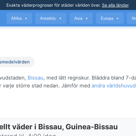
Exakta väderprognoser
för städer världen över
.
Se alla länder
.
Afrika
Antarktis
Asia
Europa
No
▼
▼
▼
▼
smedelvärden
uvudstaden,
Bissau
, med lätt regnskur. Bläddra bland 7-d
ör varje större stad nedan. Jämför med
andra världshuvud
llt väder i Bissau, Guinea-Bissau