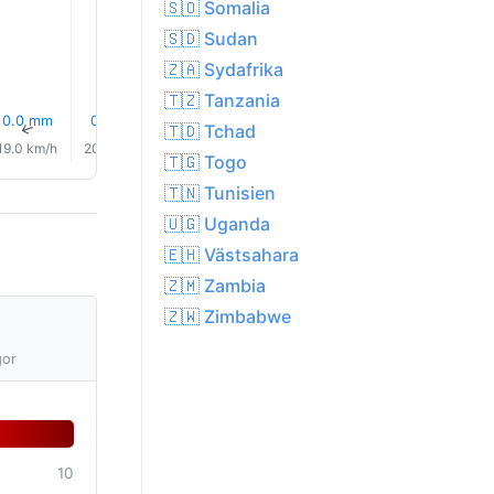
🇸🇴 Somalia
🇸🇩 Sudan
🇿🇦 Sydafrika
🇹🇿 Tanzania
0.0 mm
0.0 mm
0.1 mm
0.1 mm
0.0 mm
0.0 mm
↑
↑
↑
↑
↑
🇹🇩 Tchad
↑
19.0 km/h
20.0 km/h
20.0 km/h
20.0 km/h
19.0 km/h
19.0 km/
🇹🇬 Togo
🇹🇳 Tunisien
🇺🇬 Uganda
🇪🇭 Västsahara
🇿🇲 Zambia
🇿🇼 Zimbabwe
gor
10