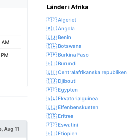
Länder i Afrika
🇩🇿 Algeriet
🇦🇴 Angola
🇧🇯 Benin
0 AM
🇧🇼 Botswana
🇧🇫 Burkina Faso
6 PM
🇧🇮 Burundi
🇨🇫 Centralafrikanska republiken
🇩🇯 Djibouti
🇪🇬 Egypten
🇬🇶 Ekvatorialguinea
🇨🇮 Elfenbenskusten
🇪🇷 Eritrea
🇸🇿 Eswatini
e, Aug 11
Wed, Aug 12
🇪🇹 Etiopien