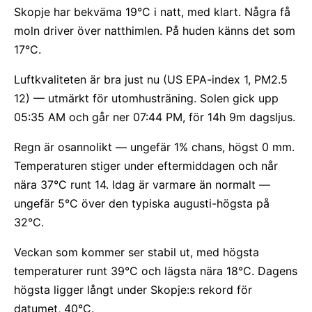
Skopje har bekväma 19°C i natt, med klart. Några få
moln driver över natthimlen. På huden känns det som
17°C.
Luftkvaliteten är bra just nu (US EPA-index 1, PM2.5
12) — utmärkt för utomhusträning. Solen gick upp
05:35 AM och går ner 07:44 PM, för 14h 9m dagsljus.
Regn är osannolikt — ungefär 1% chans, högst 0 mm.
Temperaturen stiger under eftermiddagen och når
nära 37°C runt 14. Idag är varmare än normalt —
ungefär 5°C över den typiska augusti-högsta på
32°C.
Veckan som kommer ser stabil ut, med högsta
temperaturer runt 39°C och lägsta nära 18°C. Dagens
högsta ligger långt under Skopje:s rekord för
datumet, 40°C.