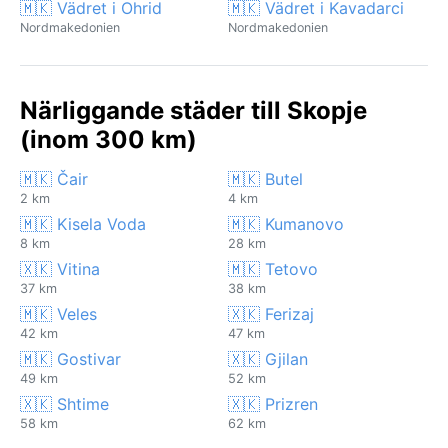
🇲🇰 Vädret i Ohrid
🇲🇰 Vädret i Kavadarci
Nordmakedonien
Nordmakedonien
Närliggande städer till Skopje
(inom 300 km)
🇲🇰 Čair
🇲🇰 Butel
2 km
4 km
🇲🇰 Kisela Voda
🇲🇰 Kumanovo
8 km
28 km
🇽🇰 Vitina
🇲🇰 Tetovo
37 km
38 km
🇲🇰 Veles
🇽🇰 Ferizaj
42 km
47 km
🇲🇰 Gostivar
🇽🇰 Gjilan
49 km
52 km
🇽🇰 Shtime
🇽🇰 Prizren
58 km
62 km