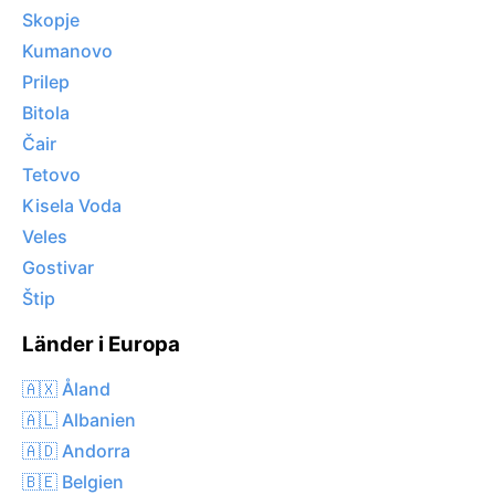
Skopje
Kumanovo
Prilep
Bitola
Čair
Tetovo
Kisela Voda
Veles
Gostivar
Štip
Länder i Europa
🇦🇽 Åland
🇦🇱 Albanien
🇦🇩 Andorra
🇧🇪 Belgien