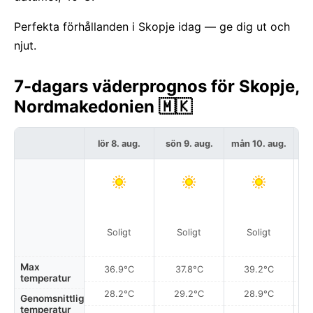
Perfekta förhållanden i Skopje idag — ge dig ut och
njut.
7-dagars väderprognos för Skopje,
Nordmakedonien 🇲🇰
lör 8. aug.
sön 9. aug.
mån 10. aug.
t
Soligt
Soligt
Soligt
Max
36.9°C
37.8°C
39.2°C
temperatur
28.2°C
29.2°C
28.9°C
Genomsnittlig
temperatur