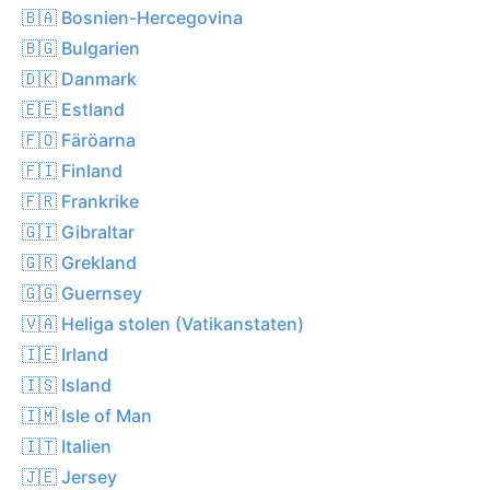
🇧🇦 Bosnien-Hercegovina
🇧🇬 Bulgarien
🇩🇰 Danmark
🇪🇪 Estland
🇫🇴 Färöarna
🇫🇮 Finland
🇫🇷 Frankrike
🇬🇮 Gibraltar
🇬🇷 Grekland
🇬🇬 Guernsey
🇻🇦 Heliga stolen (Vatikanstaten)
🇮🇪 Irland
🇮🇸 Island
🇮🇲 Isle of Man
🇮🇹 Italien
🇯🇪 Jersey