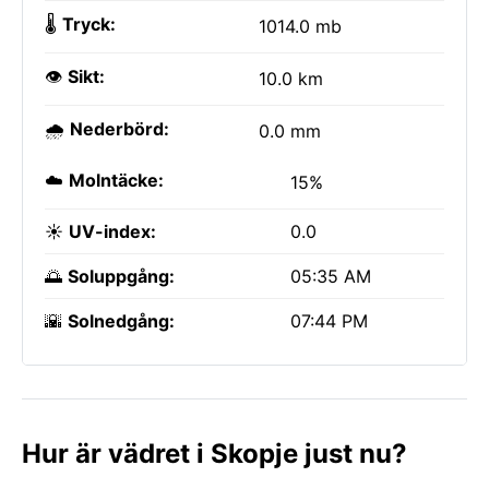
🌡️
Tryck:
1014.0 mb
👁️
Sikt:
10.0 km
🌧️
Nederbörd:
0.0 mm
☁️
Molntäcke:
15%
☀️
UV-index:
0.0
🌅
Soluppgång:
05:35 AM
🌇
Solnedgång:
07:44 PM
Hur är vädret i Skopje just nu?