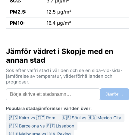
SO2:
3.7 µg/m³
PM2.5:
12.5 µg/m³
PM10:
16.4 µg/m³
Jämför vädret i Skopje med en
annan stad
Sök efter valfri stad i världen och se en sida-vid-sida-
jämförelse av temperatur, väderförhållanden och
prognoser.
Jämför →
Populära stadajämförelser världen över:
🇪🇬 Kairo vs 🇮🇹 Rom
🇰🇷 Söul vs 🇲🇽 Mexico City
🇪🇸 Barcelona vs 🇵🇹 Lissabon
🇦🇺 Melbourne vs 🇨🇳 Peking