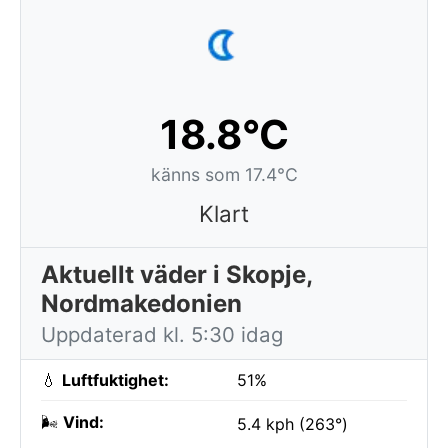
18.8°C
känns som 17.4°C
Klart
Aktuellt väder i Skopje,
Nordmakedonien
Uppdaterad kl. 5:30 idag
💧
Luftfuktighet:
51%
🌬️
Vind:
5.4 kph (263°)