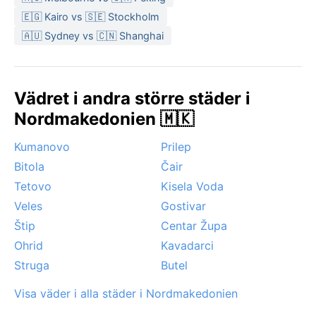
🇪🇬 Kairo vs 🇸🇪 Stockholm
🇦🇺 Sydney vs 🇨🇳 Shanghai
Vädret i andra större städer i
Nordmakedonien 🇲🇰
Kumanovo
Prilep
Bitola
Čair
Tetovo
Kisela Voda
Veles
Gostivar
Štip
Centar Župa
Ohrid
Kavadarci
Struga
Butel
Visa väder i alla städer i Nordmakedonien