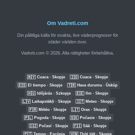
Om Vadreti.com
Din pålitliga källa för exakta, live väderprognoser för
städer världen över.
Vadreti.com © 2026. Alla rättigheter förbehållna.
🇲🇾
🇮🇩
Cuaca · Skopje
Cuaca · Skopje
🇪🇸
🇹🇷
El tiempo · Skopje
Hava durumu · Üsküp
🇭🇺
🇪🇪
Időjárás · Szkopje
Ilm · Skopje
🇱🇻
🇮🇹
Laikapstākļi · Skopje
Meteo · Skopje
🇫🇷
🇱🇹
Météo · Skopje
Oras · Skopjė
🇵🇱
🇸🇰
Pogoda · Skopje
Počasie · Skopje
🇨🇿
🇫🇮
Počasí · Skopje
Sää · Skopje
🇵🇹
🇻🇳
Tempo · Escópia
Thời tiết · Skopje