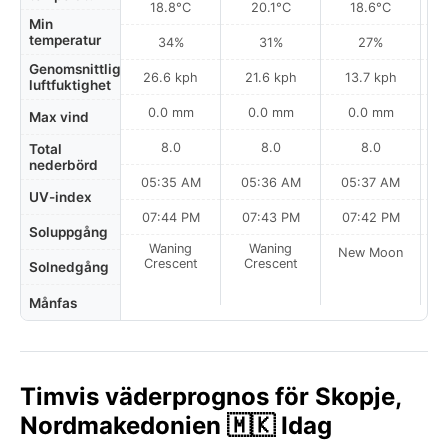
18.8°C
20.1°C
18.6°C
Min
temperatur
34%
31%
27%
Genomsnittlig
26.6 kph
21.6 kph
13.7 kph
luftfuktighet
0.0 mm
0.0 mm
0.0 mm
Max vind
8.0
8.0
8.0
Total
nederbörd
05:35 AM
05:36 AM
05:37 AM
0
UV-index
07:44 PM
07:43 PM
07:42 PM
Soluppgång
Waning
Waning
New Moon
N
Crescent
Crescent
Solnedgång
Månfas
Timvis väderprognos för Skopje,
Nordmakedonien 🇲🇰 Idag