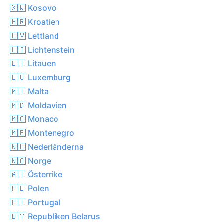
🇽🇰 Kosovo
🇭🇷 Kroatien
🇱🇻 Lettland
🇱🇮 Lichtenstein
🇱🇹 Litauen
🇱🇺 Luxemburg
🇲🇹 Malta
🇲🇩 Moldavien
🇲🇨 Monaco
🇲🇪 Montenegro
🇳🇱 Nederländerna
🇳🇴 Norge
🇦🇹 Österrike
🇵🇱 Polen
🇵🇹 Portugal
🇧🇾 Republiken Belarus