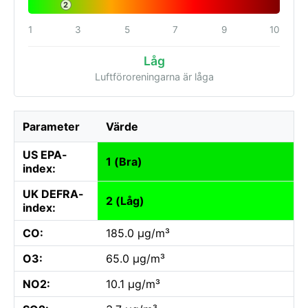
2
1
3
5
7
9
10
Låg
Luftföroreningarna är låga
Parameter
Värde
US EPA-
1 (Bra)
index:
UK DEFRA-
2 (Låg)
index:
CO:
185.0 µg/m³
O3:
65.0 µg/m³
NO2:
10.1 µg/m³