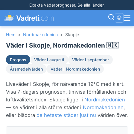
Exakta väderprognoser
.
Se alla länder
.
☰
Vadreti.
com
🌐
Hem
>
Nordmakedonien
>
Skopje
Väder i Skopje, Nordmakedonien 🇲🇰
Prognos
Väder i augusti
Väder i september
Årsmedelvärden
Väder i Nordmakedonien
Liveväder i Skopje, för närvarande 19°C med klart.
Visa 7-dagars prognosen, timvisa förhållanden och
luftkvalitetsindex. Skopje ligger i
Nordmakedonien
— se vädret i alla större städer i
Nordmakedonien
,
eller bläddra
de hetaste städer just nu
världen över.