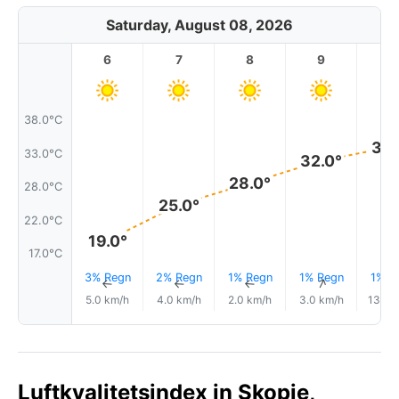
Saturday, August 08, 2026
6
7
8
9
1
38.0°C
34.
33.0°C
32.0°
28.0°
28.0°C
25.0°
22.0°C
19.0°
17.0°C
3% Regn
2% Regn
1% Regn
1% Regn
1% R
↑
↑
↑
↑
5.0 km/h
4.0 km/h
2.0 km/h
3.0 km/h
13.0 
Luftkvalitetsindex in Skopje,