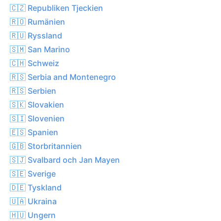
🇨🇿 Republiken Tjeckien
🇷🇴 Rumänien
🇷🇺 Ryssland
🇸🇲 San Marino
🇨🇭 Schweiz
🇷🇸 Serbia and Montenegro
🇷🇸 Serbien
🇸🇰 Slovakien
🇸🇮 Slovenien
🇪🇸 Spanien
🇬🇧 Storbritannien
🇸🇯 Svalbard och Jan Mayen
🇸🇪 Sverige
🇩🇪 Tyskland
🇺🇦 Ukraina
🇭🇺 Ungern