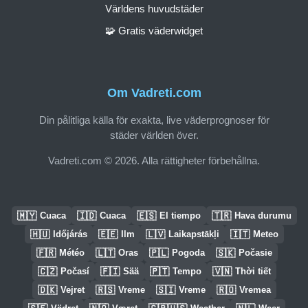
Världens huvudstäder
🧩 Gratis väderwidget
Om Vadreti.com
Din pålitliga källa för exakta, live väderprognoser för
städer världen över.
Vadreti.com © 2026. Alla rättigheter förbehållna.
🇲🇾
🇮🇩
🇪🇸
🇹🇷
Cuaca
Cuaca
El tiempo
Hava durumu
🇭🇺
🇪🇪
🇱🇻
🇮🇹
Időjárás
Ilm
Laikapstākļi
Meteo
🇫🇷
🇱🇹
🇵🇱
🇸🇰
Météo
Oras
Pogoda
Počasie
🇨🇿
🇫🇮
🇵🇹
🇻🇳
Počasí
Sää
Tempo
Thời tiết
🇩🇰
🇷🇸
🇸🇮
🇷🇴
Vejret
Vreme
Vreme
Vremea