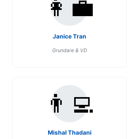
👩‍💼
Janice Tran
Grundare & VD
👨‍💻
Mishal Thadani