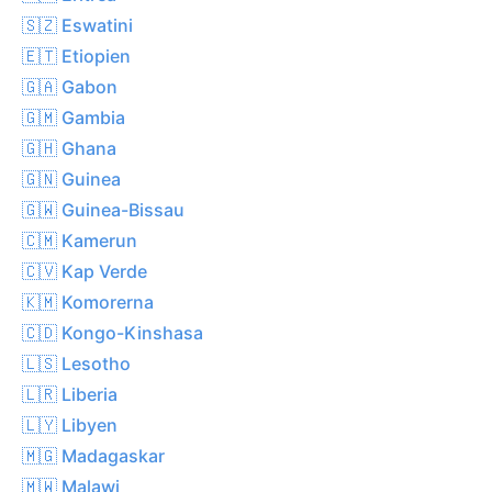
🇸🇿 Eswatini
🇪🇹 Etiopien
🇬🇦 Gabon
🇬🇲 Gambia
🇬🇭 Ghana
🇬🇳 Guinea
🇬🇼 Guinea-Bissau
🇨🇲 Kamerun
🇨🇻 Kap Verde
🇰🇲 Komorerna
🇨🇩 Kongo-Kinshasa
🇱🇸 Lesotho
🇱🇷 Liberia
🇱🇾 Libyen
🇲🇬 Madagaskar
🇲🇼 Malawi