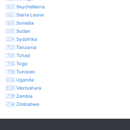
🇸🇨 Seychellerna
🇸🇱 Sierra Leone
🇸🇴 Somalia
🇸🇩 Sudan
🇿🇦 Sydafrika
🇹🇿 Tanzania
🇹🇩 Tchad
🇹🇬 Togo
🇹🇳 Tunisien
🇺🇬 Uganda
🇪🇭 Västsahara
🇿🇲 Zambia
🇿🇼 Zimbabwe