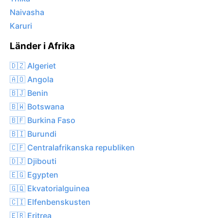
Naivasha
Karuri
Länder i Afrika
🇩🇿 Algeriet
🇦🇴 Angola
🇧🇯 Benin
🇧🇼 Botswana
🇧🇫 Burkina Faso
🇧🇮 Burundi
🇨🇫 Centralafrikanska republiken
🇩🇯 Djibouti
🇪🇬 Egypten
🇬🇶 Ekvatorialguinea
🇨🇮 Elfenbenskusten
🇪🇷 Eritrea