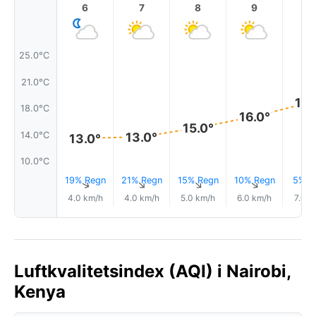
6
7
8
9
1
25.0°C
21.0°C
18.
18.0°C
16.0°
15.0°
14.0°C
13.0°
13.0°
10.0°C
19% Regn
21% Regn
15% Regn
10% Regn
5% R
↑
↑
↑
↑
4.0 km/h
4.0 km/h
5.0 km/h
6.0 km/h
7.0 k
Luftkvalitetsindex (AQI) i Nairobi,
Kenya