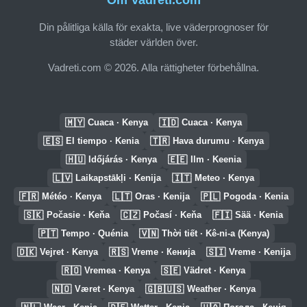
Om Vadreti.com
Din pålitliga källa för exakta, live väderprognoser för
städer världen över.
Vadreti.com © 2026. Alla rättigheter förbehållna.
🇲🇾
🇮🇩
Cuaca · Kenya
Cuaca · Kenya
🇪🇸
🇹🇷
El tiempo · Kenia
Hava durumu · Kenya
🇭🇺
🇪🇪
Időjárás · Kenya
Ilm · Keenia
🇱🇻
🇮🇹
Laikapstākļi · Kenija
Meteo · Kenya
🇫🇷
🇱🇹
🇵🇱
Météo · Kenya
Oras · Kenija
Pogoda · Kenia
🇸🇰
🇨🇿
🇫🇮
Počasie · Keňa
Počasí · Keňa
Sää · Kenia
🇵🇹
🇻🇳
Tempo · Quénia
Thời tiết · Kê-ni-a (Kenya)
🇩🇰
🇷🇸
🇸🇮
Vejret · Kenya
Vreme · Кенија
Vreme · Kenija
🇷🇴
🇸🇪
Vremea · Kenya
Vädret · Kenya
🇳🇴
🇬🇧🇺🇸
Været · Kenya
Weather · Kenya