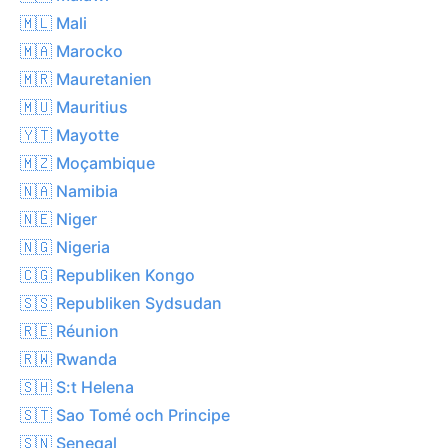
🇲🇱 Mali
🇲🇦 Marocko
🇲🇷 Mauretanien
🇲🇺 Mauritius
🇾🇹 Mayotte
🇲🇿 Moçambique
🇳🇦 Namibia
🇳🇪 Niger
🇳🇬 Nigeria
🇨🇬 Republiken Kongo
🇸🇸 Republiken Sydsudan
🇷🇪 Réunion
🇷🇼 Rwanda
🇸🇭 S:t Helena
🇸🇹 Sao Tomé och Principe
🇸🇳 Senegal