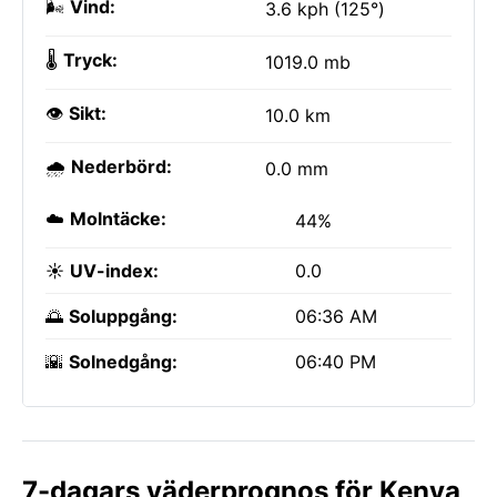
🌬️
Vind:
3.6 kph (125°)
🌡️
Tryck:
1019.0 mb
👁️
Sikt:
10.0 km
🌧️
Nederbörd:
0.0 mm
☁️
Molntäcke:
44%
☀️
UV-index:
0.0
🌅
Soluppgång:
06:36 AM
🌇
Solnedgång:
06:40 PM
7-dagars väderprognos för Kenya