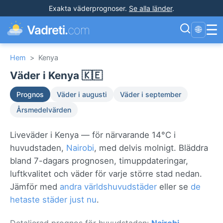
Exakta väderprognoser
.
Se alla länder
.
☰
Vadreti.
com
🌐
Hem
>
Kenya
Väder i Kenya 🇰🇪
Prognos
Väder i augusti
Väder i september
Årsmedelvärden
Liveväder i Kenya — för närvarande 14°C i
huvudstaden,
Nairobi
, med delvis molnigt. Bläddra
bland 7-dagars prognosen, timuppdateringar,
luftkvalitet och väder för varje större stad nedan.
Jämför med
andra världshuvudstäder
eller se
de
hetaste städer just nu
.