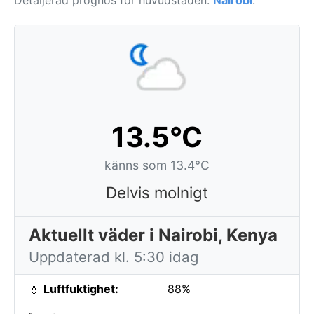
Detaljerad prognos för huvudstaden:
Nairobi
.
13.5°C
känns som 13.4°C
Delvis molnigt
Aktuellt väder i Nairobi, Kenya
Uppdaterad kl. 5:30 idag
💧
Luftfuktighet:
88%