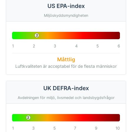
US EPA-index
Miljöskyddsmyndigheten
2
1
2
3
4
5
6
Måttlig
Luftkvaliteten är acceptabel för de flesta människor
UK DEFRA-index
Avdelningen för miljö, livsmedel och landsbygdsfrågor
2
1
3
5
7
9
10