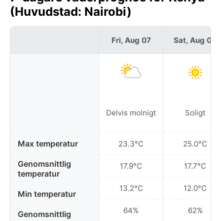
(Huvudstad: Nairobi)
Fri, Aug 07
Sat, Aug 08
Delvis molnigt
Soligt
Max temperatur
23.3°C
25.0°C
Genomsnittlig
17.9°C
17.7°C
temperatur
13.2°C
12.0°C
Min temperatur
64%
62%
Genomsnittlig