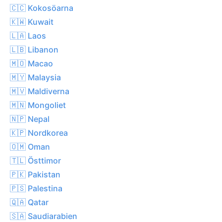
🇨🇨 Kokosöarna
🇰🇼 Kuwait
🇱🇦 Laos
🇱🇧 Libanon
🇲🇴 Macao
🇲🇾 Malaysia
🇲🇻 Maldiverna
🇲🇳 Mongoliet
🇳🇵 Nepal
🇰🇵 Nordkorea
🇴🇲 Oman
🇹🇱 Östtimor
🇵🇰 Pakistan
🇵🇸 Palestina
🇶🇦 Qatar
🇸🇦 Saudiarabien