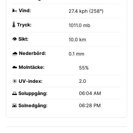
🌬️
Vind:
27.4 kph (258°)
🌡️
Tryck:
1011.0 mb
👁️
Sikt:
10.0 km
🌧️
Nederbörd:
0.1 mm
☁️
Molntäcke:
55%
☀️
UV-index:
2.0
🌅
Soluppgång:
06:04 AM
🌇
Solnedgång:
06:28 PM