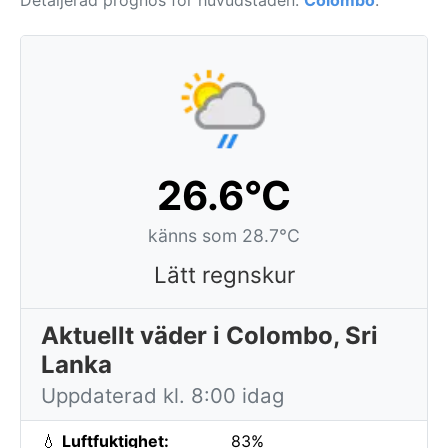
Detaljerad prognos för huvudstaden:
Colombo
.
26.6°C
känns som 28.7°C
Lätt regnskur
Aktuellt väder i Colombo, Sri
Lanka
Uppdaterad kl. 8:00 idag
💧
Luftfuktighet:
83%