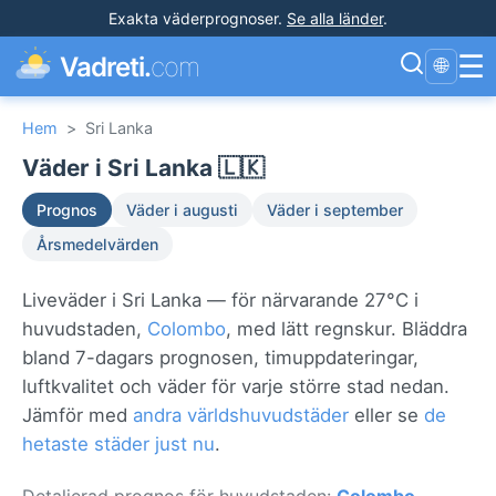
Exakta väderprognoser
.
Se alla länder
.
☰
Vadreti.
com
🌐
Hem
>
Sri Lanka
Väder i Sri Lanka 🇱🇰
Prognos
Väder i augusti
Väder i september
Årsmedelvärden
Liveväder i Sri Lanka — för närvarande 27°C i
huvudstaden,
Colombo
, med lätt regnskur. Bläddra
bland 7-dagars prognosen, timuppdateringar,
luftkvalitet och väder för varje större stad nedan.
Jämför med
andra världshuvudstäder
eller se
de
hetaste städer just nu
.