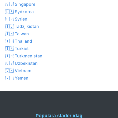
🇸🇬 Singapore
🇰🇷 Sydkorea
🇸🇾 Syrien
🇹🇯 Tadzjikistan
🇹🇼 Taiwan
🇹🇭 Thailand
🇹🇷 Turkiet
🇹🇲 Turkmenistan
🇺🇿 Uzbekistan
🇻🇳 Vietnam
🇾🇪 Yemen
Populära städer idag