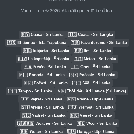
Vadreti.com © 2026. Alla rättigheter förbehållna.
🇲🇾
🇮🇩
Cuaca · Sri Lanka
Cuaca · Sri Langka
🇪🇸
🇹🇷
El tiempo · Isla Trapobana
Hava durumu · Sri Lanka
🇭🇺
🇪🇪
Időjárás · Srí Lanka
Ilm · Sri Lanka
🇱🇻
🇮🇹
Laikapstākļi · Šrilanka
Meteo · Sri Lanka
🇫🇷
🇱🇹
Météo · Sri Lanka
Oras · Šri Lanka
🇵🇱
🇸🇰
Pogoda · Sri Lanka
Počasie · Srí Lanka
🇨🇿
🇫🇮
Počasí · Srí Lanka
Sää · Sri Lanka
🇵🇹
🇻🇳
Tempo · Sri Lanka
Thời tiết · Xri Lan-ca (Sri Lanka)
🇩🇰
🇷🇸
Vejret · Sri Lanka
Vreme · Шри Ланка
🇸🇮
🇷🇴
Vreme · Šri Lanka
Vremea · Sri Lanka
🇸🇪
🇳🇴
Vädret · Sri Lanka
Været · Sri Lanka
🇬🇧🇺🇸
🇳🇱
Weather · Sri Lanka
Weer · Sri Lanka
🇩🇪
🇺🇦
Wetter · Sri Lanka
Погода · Шрі Ланка