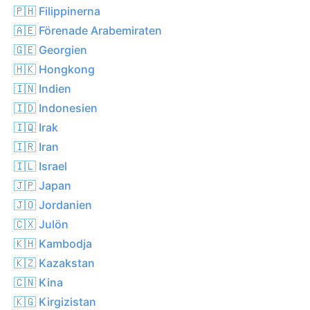
🇵🇭 Filippinerna
🇦🇪 Förenade Arabemiraten
🇬🇪 Georgien
🇭🇰 Hongkong
🇮🇳 Indien
🇮🇩 Indonesien
🇮🇶 Irak
🇮🇷 Iran
🇮🇱 Israel
🇯🇵 Japan
🇯🇴 Jordanien
🇨🇽 Julön
🇰🇭 Kambodja
🇰🇿 Kazakstan
🇨🇳 Kina
🇰🇬 Kirgizistan