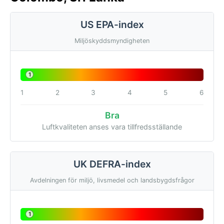
US EPA-index
Miljöskyddsmyndigheten
1
1
2
3
4
5
6
Bra
Luftkvaliteten anses vara tillfredsställande
UK DEFRA-index
Avdelningen för miljö, livsmedel och landsbygdsfrågor
1