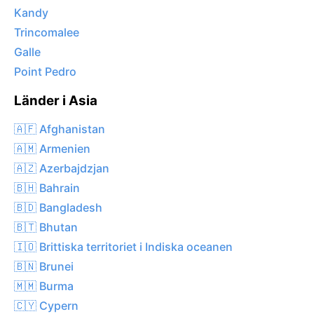
Kandy
Trincomalee
Galle
Point Pedro
Länder i Asia
🇦🇫 Afghanistan
🇦🇲 Armenien
🇦🇿 Azerbajdzjan
🇧🇭 Bahrain
🇧🇩 Bangladesh
🇧🇹 Bhutan
🇮🇴 Brittiska territoriet i Indiska oceanen
🇧🇳 Brunei
🇲🇲 Burma
🇨🇾 Cypern