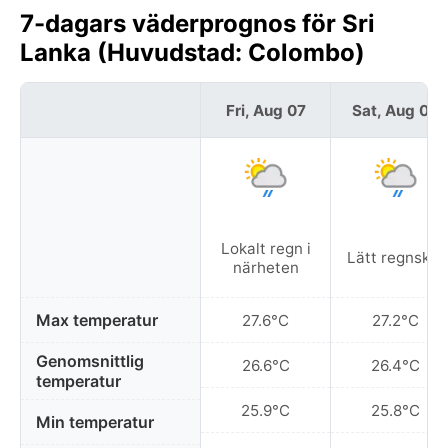
7-dagars väderprognos för Sri
Lanka (Huvudstad: Colombo)
Fri, Aug 07
Sat, Aug 08
Lokalt regn i
Lätt regnskur
närheten
Max temperatur
27.6°C
27.2°C
Genomsnittlig
26.6°C
26.4°C
temperatur
25.9°C
25.8°C
Min temperatur