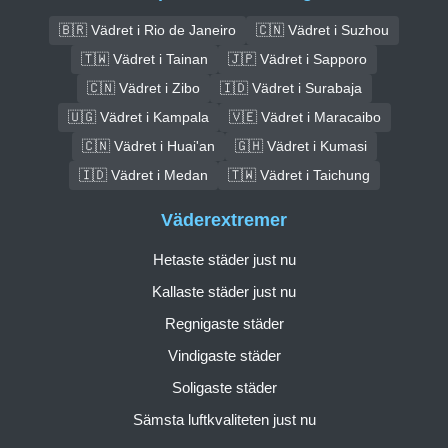
🇧🇷 Vädret i Rio de Janeiro
🇨🇳 Vädret i Suzhou
🇹🇼 Vädret i Tainan
🇯🇵 Vädret i Sapporo
🇨🇳 Vädret i Zibo
🇮🇩 Vädret i Surabaja
🇺🇬 Vädret i Kampala
🇻🇪 Vädret i Maracaibo
🇨🇳 Vädret i Huai'an
🇬🇭 Vädret i Kumasi
🇮🇩 Vädret i Medan
🇹🇼 Vädret i Taichung
Väderextremer
Hetaste städer just nu
Kallaste städer just nu
Regnigaste städer
Vindigaste städer
Soligaste städer
Sämsta luftkvaliteten just nu