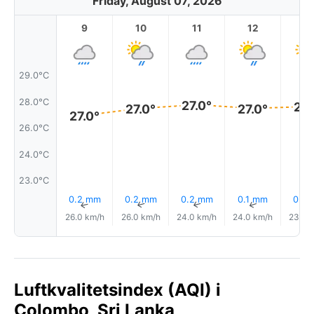
Friday, August 07, 2026
9
10
11
12
1
29.0°C
28.0°C
27.0°
27.
27.0°
27.0°
27.0°
26.0°C
24.0°C
23.0°C
0.2 mm
0.2 mm
0.2 mm
0.1 mm
0.3
↑
↑
↑
↑
26.0 km/h
26.0 km/h
24.0 km/h
24.0 km/h
23.0 
Luftkvalitetsindex (AQI) i
Colombo, Sri Lanka