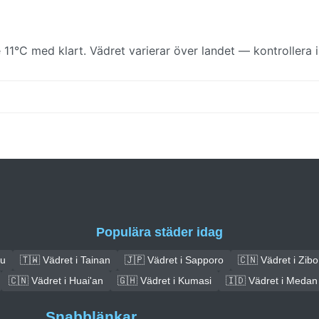
11°C med klart. Vädret varierar över landet — kontrollera i
Populära städer idag
ou
🇹🇼 Vädret i Tainan
🇯🇵 Vädret i Sapporo
🇨🇳 Vädret i Zibo
🇨🇳 Vädret i Huai'an
🇬🇭 Vädret i Kumasi
🇮🇩 Vädret i Medan
Snabblänkar