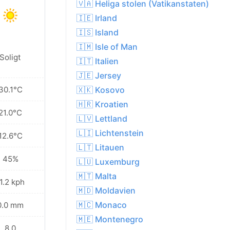
🇻🇦 Heliga stolen (Vatikanstaten)
🇮🇪 Irland
🇮🇸 Island
🇮🇲 Isle of Man
Soligt
🇮🇹 Italien
🇯🇪 Jersey
30.1°C
🇽🇰 Kosovo
🇭🇷 Kroatien
21.0°C
🇱🇻 Lettland
🇱🇮 Lichtenstein
12.6°C
🇱🇹 Litauen
45%
🇱🇺 Luxemburg
🇲🇹 Malta
1.2 kph
🇲🇩 Moldavien
🇲🇨 Monaco
0.0 mm
🇲🇪 Montenegro
8.0