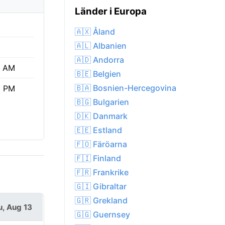
Länder i Europa
🇦🇽 Åland
🇦🇱 Albanien
🇦🇩 Andorra
7 AM
🇧🇪 Belgien
🇧🇦 Bosnien-Hercegovina
3 PM
🇧🇬 Bulgarien
🇩🇰 Danmark
🇪🇪 Estland
🇫🇴 Färöarna
🇫🇮 Finland
🇫🇷 Frankrike
🇬🇮 Gibraltar
🇬🇷 Grekland
u, Aug 13
🇬🇬 Guernsey