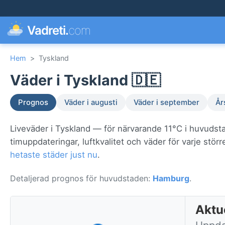
Vadreti.
com
Hem
>
Tyskland
Väder i Tyskland 🇩🇪
Prognos
Väder i augusti
Väder i september
År
Liveväder i Tyskland — för närvarande 11°C i huvuds
timuppdateringar, luftkvalitet och väder för varje st
hetaste städer just nu
.
Detaljerad prognos för huvudstaden:
Hamburg
.
Aktu