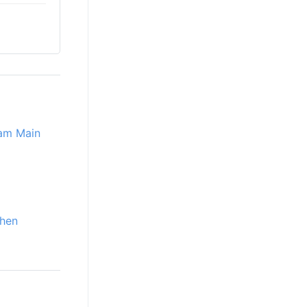
 am Main
chen