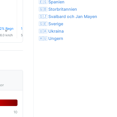
🇪🇸 Spanien
🇬🇧 Storbritannien
🇸🇯 Svalbard och Jan Mayen
🇸🇪 Sverige
2% Regn
1% Regn
1% Regn
1% Regn
1% Regn
1% Reg
↑
↑
↑
↑
↑
↑
🇺🇦 Ukraina
6.0 km/h
5.0 km/h
5.0 km/h
5.0 km/h
5.0 km/h
4.0 km/
🇭🇺 Ungern
gor
10