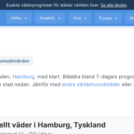
Exakta väderprognoser
för städer världen över
.
Se alla länder
.
Afrika
Antarktis
Asia
Europa
No
▼
▼
▼
▼
smedelvärden
taden,
Hamburg
, med klart. Bläddra bland 7-dagars progn
örre stad nedan. Jämför med
andra världshuvudstäder
eller
ellt väder i Hamburg, Tyskland