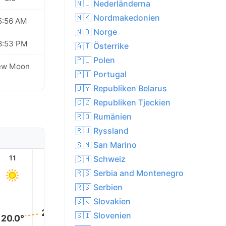
🇳🇱 Nederländerna
🇲🇰 Nordmakedonien
5:56 AM
🇳🇴 Norge
8:53 PM
🇦🇹 Österrike
🇵🇱 Polen
ew Moon
🇵🇹 Portugal
🇧🇾 Republiken Belarus
🇨🇿 Republiken Tjeckien
🇷🇴 Rumänien
🇷🇺 Ryssland
🇸🇲 San Marino
🇨🇭 Schweiz
11
12
13
14
15
16
🇷🇸 Serbia and Montenegro
🇷🇸 Serbien
25.0°
25.0°
🇸🇰 Slovakien
24.0°
23.0°
22.0°
🇸🇮 Slovenien
20.0°