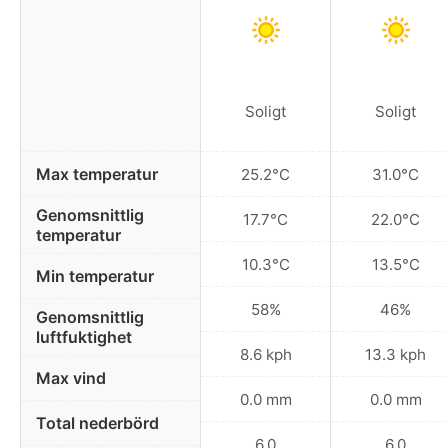
Soligt
Soligt
Max temperatur
25.2°C
31.0°C
Genomsnittlig
17.7°C
22.0°C
temperatur
10.3°C
13.5°C
Min temperatur
58%
46%
Genomsnittlig
luftfuktighet
8.6 kph
13.3 kph
Max vind
0.0 mm
0.0 mm
Total nederbörd
6.0
6.0