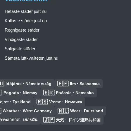
Hetaste städer just nu
Kallaste städer just nu
Regnigaste städer
Vindigaste städer
Soligaste städer
Sämsta luftkvaliteten just nu
🇺
🇪🇪
Időjárás · Németország
Ilm · Saksamaa

🇸🇰
Pogoda · Niemcy
Počasie · Nemecko
🇷🇸
ejret · Tyskland
Vreme · Немачка

🇳🇱
Weather · West Germany
Weer · Duitsland
🇯🇵
ภาพอากาศ · เยอรมัน
天気 · ドイツ連邦共和国