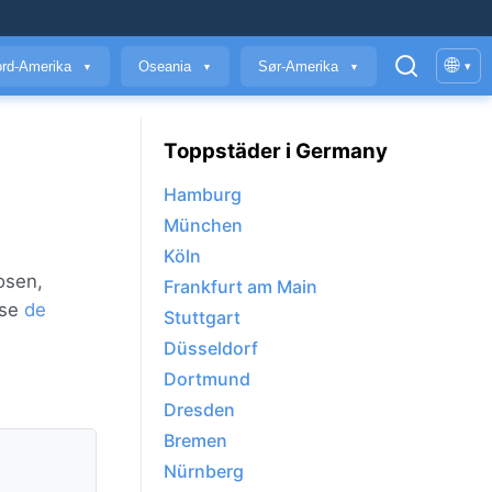
🌐
rd-Amerika
Oseania
Sør-Amerika
▾
▼
▼
▼
Toppstäder i Germany
Hamburg
München
Köln
osen,
Frankfurt am Main
 se
de
Stuttgart
Düsseldorf
Dortmund
Dresden
Bremen
Nürnberg