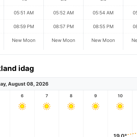
05:51 AM
05:52 AM
05:54 AM
0
08:59 PM
08:57 PM
08:55 PM
0
New Moon
New Moon
New Moon
N
land idag
ay, August 08, 2026
6
7
8
9
10
19.0°