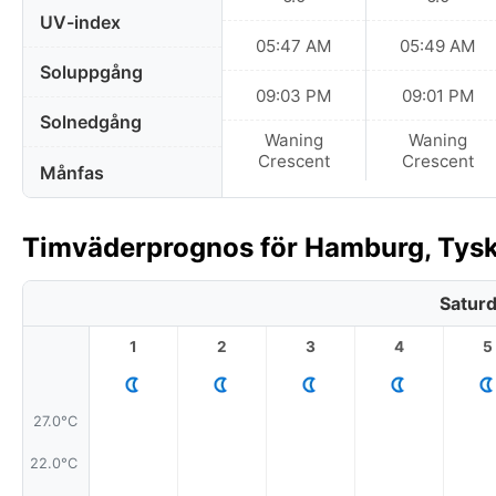
UV-index
05:47 AM
05:49 AM
Soluppgång
09:03 PM
09:01 PM
Solnedgång
Waning
Waning
Crescent
Crescent
Månfas
Timväderprognos för Hamburg, Tysk
Saturd
1
2
3
4
5
27.0°C
22.0°C