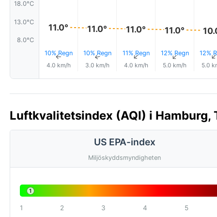
18.0°C
13.0°C
11.0°
11.0°
11.0°
11.0°
10.
8.0°C
10% Regn
10% Regn
11% Regn
12% Regn
12% R
↑
↑
↑
↑
4.0 km/h
3.0 km/h
4.0 km/h
5.0 km/h
5.0 k
Luftkvalitetsindex (AQI) i Hamburg,
US EPA-index
Miljöskyddsmyndigheten
1
1
2
3
4
5