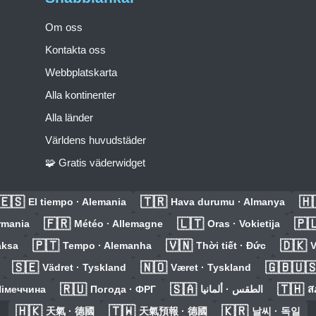
Om oss
Kontakta oss
Webbplatskarta
Alla kontinenter
Alla länder
Världens huvudstäder
🧩 Gratis väderwidget
🇪🇸
🇹🇷
🇭
El tiempo · Alemania
Hava durumu · Almanya
🇫🇷
🇱🇹
🇵
rmania
Météo · Allemagne
Oras · Vokietija
🇵🇹
🇻🇳
🇩🇰
aksa
Tempo · Alemanha
Thời tiết · Đức
V
🇸🇪
🇳🇴
🇬🇧🇺
Vädret · Tyskland
Været · Tyskland
🇷🇺
🇸🇦
🇹🇭
Німеччина
Погода · ФРГ
الطقس · ألمانيا
ส
🇭🇰
🇹🇼
🇰🇷
天氣 · 德國
天氣預報 · 德國
날씨 · 독일