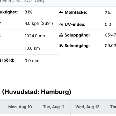
terad kl. :00 idag
fuktighet:
81%
☁️
Molntäcke:
3%
:
4.0 kph (269°)
☀️
UV-index:
0.0
🌅
Soluppgång:
05:4
:
1024.0 mb
🌇
Solnedgång:
09:0
10.0 km
erbörd:
0.0 mm
d (Huvudstad: Hamburg)
Mon, Aug 10
Tue, Aug 11
Wed, Aug 12
Th