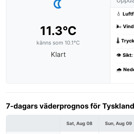
Uppda
💧
Luft
11.3°C
🌬️
Vind
🌡️
Tryck
känns som 10.1°C
Klart
👁️
Sikt:
🌧️
Ned
7-dagars väderprognos för Tysklan
Sat, Aug 08
Sun, Aug 09