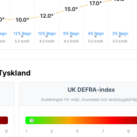
17.0°
15.0°
12.0°
0°
10.0°
egn
12% Regn
10% Regn
6% Regn
4% Regn
3% Regn
↑
↑
↑
↑
↑
↑
m/h
5.0 km/h
4.0 km/h
4.0 km/h
5.0 km/h
5.0 km/h
 Tyskland
UK DEFRA-index
Avdelningen för miljö, livsmedel och landsbygdsfrå
1
6
1
3
5
7
9