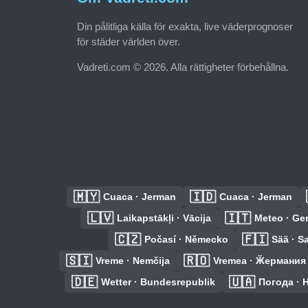
Din pålitliga källa för exakta, live väderprognoser
för städer världen över.
Vadreti.com © 2026. Alla rättigheter förbehållna.
🇲🇾
🇮🇩
Cuaca · Jerman
Cuaca · Jerman
🇱🇻
🇮🇹
Laikapstākļi · Vācija
Meteo · Ge
🇨🇿
🇫🇮
Počasí · Německo
Sää · S
🇸🇮
🇷🇴
Vreme · Nemčija
Vremea · Ӂермания
🇩🇪
🇺🇦
Wetter · Bundesrepublik
Погода · 