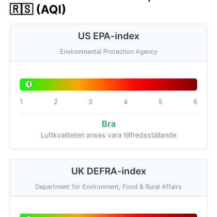
🇷🇸 (AQI)
US EPA-index
Environmental Protection Agency
1
1
2
3
4
5
6
Bra
Luftkvaliteten anses vara tillfredsställande
UK DEFRA-index
Department for Environment, Food & Rural Affairs