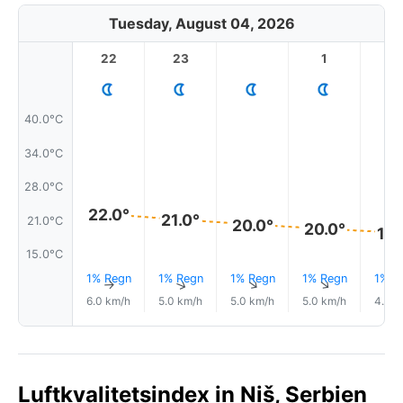
Tuesday, August 04, 2026
22
23
1
2
40.0°C
34.0°C
28.0°C
22.0°
21.0°
21.0°C
20.0°
20.0°
19.
15.0°C
1% Regn
1% Regn
1% Regn
1% Regn
1% R
↑
↑
↑
↑
6.0 km/h
5.0 km/h
5.0 km/h
5.0 km/h
4.0 k
Luftkvalitetsindex in Niš, Serbien