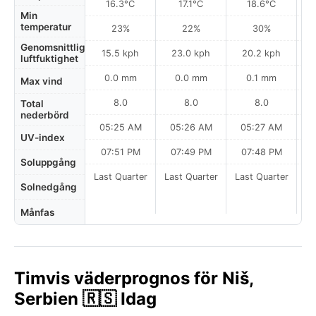
16.3°C
17.1°C
18.6°C
Min
temperatur
23%
22%
30%
Genomsnittlig
15.5 kph
23.0 kph
20.2 kph
luftfuktighet
0.0 mm
0.0 mm
0.1 mm
Max vind
8.0
8.0
8.0
Total
nederbörd
05:25 AM
05:26 AM
05:27 AM
0
UV-index
07:51 PM
07:49 PM
07:48 PM
Soluppgång
Last Quarter
Last Quarter
Last Quarter
Solnedgång
Månfas
Timvis väderprognos för Niš,
Serbien 🇷🇸 Idag