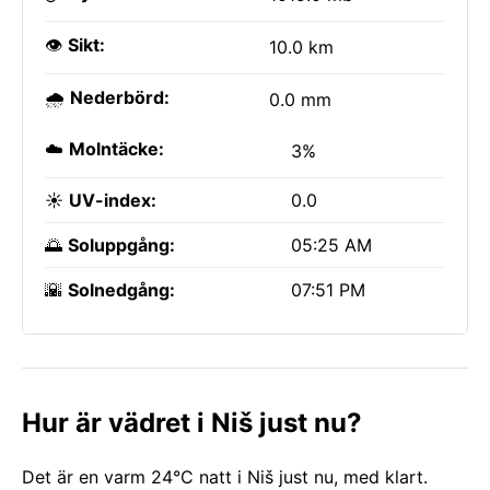
👁️
Sikt:
10.0 km
🌧️
Nederbörd:
0.0 mm
☁️
Molntäcke:
3%
☀️
UV-index:
0.0
🌅
Soluppgång:
05:25 AM
🌇
Solnedgång:
07:51 PM
Hur är vädret i Niš just nu?
Det är en varm 24°C natt i Niš just nu, med klart.