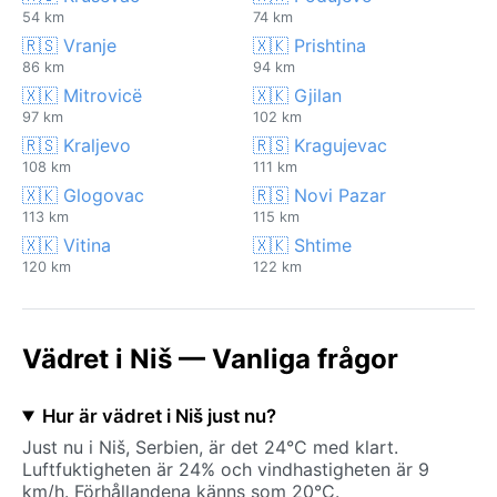
54 km
74 km
🇷🇸 Vranje
🇽🇰 Prishtina
86 km
94 km
🇽🇰 Mitrovicë
🇽🇰 Gjilan
97 km
102 km
🇷🇸 Kraljevo
🇷🇸 Kragujevac
108 km
111 km
🇽🇰 Glogovac
🇷🇸 Novi Pazar
113 km
115 km
🇽🇰 Vitina
🇽🇰 Shtime
120 km
122 km
Vädret i Niš — Vanliga frågor
Hur är vädret i Niš just nu?
Just nu i Niš, Serbien, är det 24°C med klart.
Luftfuktigheten är 24% och vindhastigheten är 9
km/h. Förhållandena känns som 20°C.