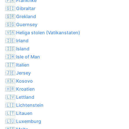
🇫🇷 Frankrike
🇬🇮 Gibraltar
🇬🇷 Grekland
🇬🇬 Guernsey
🇻🇦 Heliga stolen (Vatikanstaten)
🇮🇪 Irland
🇮🇸 Island
🇮🇲 Isle of Man
🇮🇹 Italien
🇯🇪 Jersey
🇽🇰 Kosovo
🇭🇷 Kroatien
🇱🇻 Lettland
🇱🇮 Lichtenstein
🇱🇹 Litauen
🇱🇺 Luxemburg