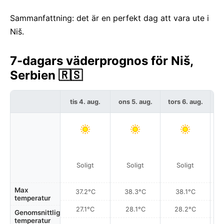
Sammanfattning: det är en perfekt dag att vara ute i
Niš.
7-dagars väderprognos för Niš,
Serbien 🇷🇸
tis 4. aug.
ons 5. aug.
tors 6. aug.
f
Soligt
Soligt
Soligt
Max
37.2°C
38.3°C
38.1°C
temperatur
27.1°C
28.1°C
28.2°C
Genomsnittlig
temperatur