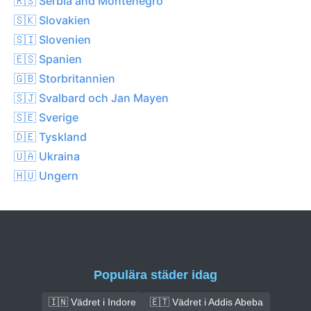
🇷🇸 Serbia and Montenegro
🇸🇰 Slovakien
🇸🇮 Slovenien
🇪🇸 Spanien
🇬🇧 Storbritannien
🇸🇯 Svalbard och Jan Mayen
🇸🇪 Sverige
🇩🇪 Tyskland
🇺🇦 Ukraina
🇭🇺 Ungern
Populära städer idag
🇮🇳 Vädret i Indore
🇪🇹 Vädret i Addis Abeba