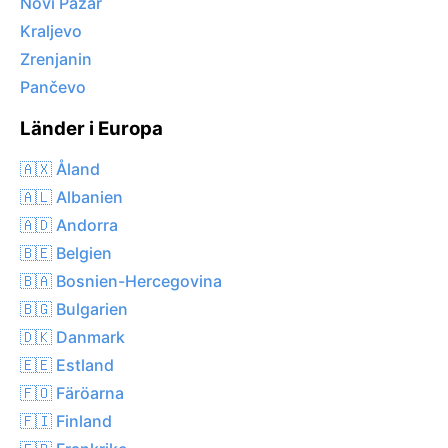
Novi Pazar
Kraljevo
Zrenjanin
Pančevo
Länder i Europa
🇦🇽 Åland
🇦🇱 Albanien
🇦🇩 Andorra
🇧🇪 Belgien
🇧🇦 Bosnien-Hercegovina
🇧🇬 Bulgarien
🇩🇰 Danmark
🇪🇪 Estland
🇫🇴 Färöarna
🇫🇮 Finland