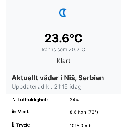
23.6°C
känns som 20.2°C
Klart
Aktuellt väder i Niš, Serbien
Uppdaterad kl. 21:15 idag
💧
Luftfuktighet:
24%
🌬️
Vind:
8.6 kph (73°)
🌡️
Tryck:
1015.0 mb