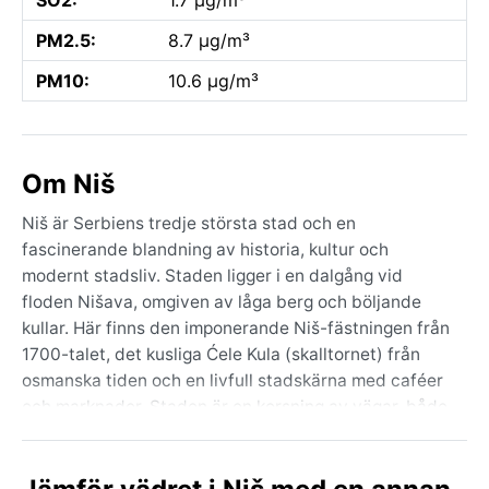
PM2.5:
8.7 µg/m³
PM10:
10.6 µg/m³
Om Niš
Niš är Serbiens tredje största stad och en
fascinerande blandning av historia, kultur och
modernt stadsliv. Staden ligger i en dalgång vid
floden Nišava, omgiven av låga berg och böljande
kullar. Här finns den imponerande Niš-fästningen från
1700-talet, det kusliga Ćele Kula (skalltornet) från
osmanska tiden och en livfull stadskärna med caféer
och marknader. Staden är en korsning av vägar, både
historiskt som en del av Via Militaris och idag som en
port till Balkan. Atmosfären är genuint serbisk –
avslappnad, gästvänlig och med en stark känsla av