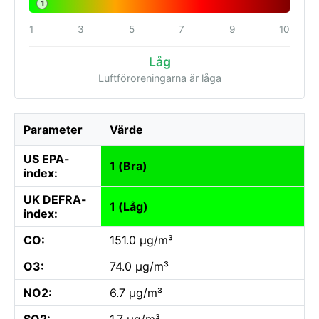
1
1
3
5
7
9
10
Låg
Luftföroreningarna är låga
Parameter
Värde
US EPA-
1 (Bra)
index:
UK DEFRA-
1 (Låg)
index:
CO:
151.0 µg/m³
O3:
74.0 µg/m³
NO2:
6.7 µg/m³
SO2:
1.7 µg/m³