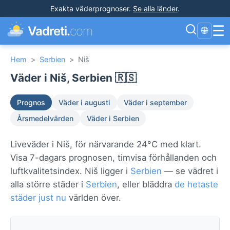
Exakta väderprognoser
.
Se alla länder
.
☰
Vadreti.
com
🌐
Hem
>
Serbien
>
Niš
Väder i Niš, Serbien 🇷🇸
Prognos
Väder i augusti
Väder i september
Årsmedelvärden
Väder i Serbien
Liveväder i Niš, för närvarande 24°C med klart.
Visa 7-dagars prognosen, timvisa förhållanden och
luftkvalitetsindex. Niš ligger i
Serbien
— se vädret i
alla större städer i
Serbien
, eller bläddra
de hetaste
städer just nu
världen över.