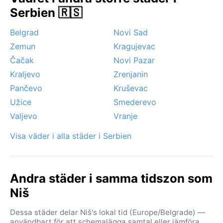
värmeböljor och kraftiga åskväder. Vintrarna är kalla
Serbien 🇷🇸
men sällan extrema, även om dimma kan svepa in
över dalgången under morgontimmarna. Inga tropiska
Belgrad
Novi Sad
stormar eller spridda starka vindar som sirocco
Zemun
Kragujevac
förekommer, men lokala väderfenomen som hård
nordvind (košava) kan ibland göra sig påminda. Niš är
Čačak
Novi Pazar
en stad där vädret sällan blir dramatiskt, men en
Kraljevo
Zrenjanin
medvetenhet om årstidernas skiftningar gör resan
Pančevo
Kruševac
betydligt smidigare.
Užice
Smederevo
Valjevo
Vranje
Visa väder i alla städer i Serbien
Andra städer i samma tidszon som
Niš
Dessa städer delar Niš's lokal tid (Europe/Belgrade) —
användbart för att schemalägga samtal eller jämföra