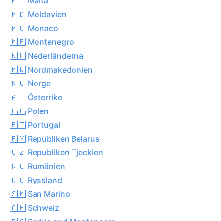
🇲🇹 Malta
🇲🇩 Moldavien
🇲🇨 Monaco
🇲🇪 Montenegro
🇳🇱 Nederländerna
🇲🇰 Nordmakedonien
🇳🇴 Norge
🇦🇹 Österrike
🇵🇱 Polen
🇵🇹 Portugal
🇧🇾 Republiken Belarus
🇨🇿 Republiken Tjeckien
🇷🇴 Rumänien
🇷🇺 Ryssland
🇸🇲 San Marino
🇨🇭 Schweiz