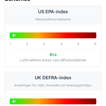
US EPA-index
Miljöskyddsmyndigheten
1
1
2
3
4
5
6
Bra
Luftkvaliteten anses vara tillfredsställande
UK DEFRA-index
Avdelningen för miljö, livsmedel och landsbygdsfrågor
1