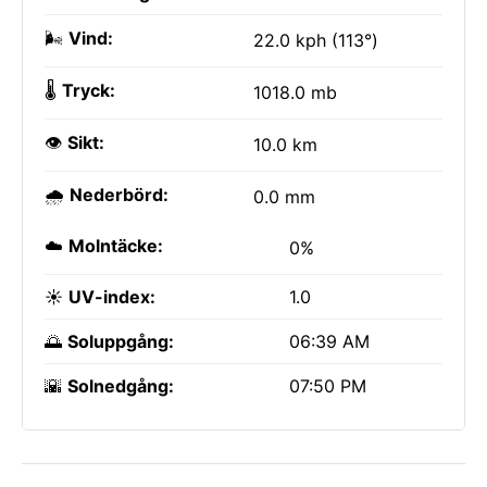
🌬️
Vind:
22.0 kph (113°)
🌡️
Tryck:
1018.0 mb
👁️
Sikt:
10.0 km
🌧️
Nederbörd:
0.0 mm
☁️
Molntäcke:
0%
☀️
UV-index:
1.0
🌅
Soluppgång:
06:39 AM
🌇
Solnedgång:
07:50 PM