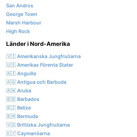
San Andros
George Town
Marsh Harbour
High Rock
Länder i Nord-Amerika
🇻🇮 Amerikanska Jungfruöarna
🇺🇸 Amerikas Förenta Stater
🇦🇮 Anguilla
🇦🇬 Antigua och Barbuda
🇦🇼 Aruba
🇧🇧 Barbados
🇧🇿 Belize
🇧🇲 Bermuda
🇻🇬 Brittiska Jungfruöarna
🇰🇾 Caymanöarna