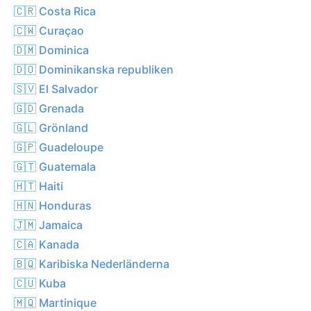
🇨🇷 Costa Rica
🇨🇼 Curaçao
🇩🇲 Dominica
🇩🇴 Dominikanska republiken
🇸🇻 El Salvador
🇬🇩 Grenada
🇬🇱 Grönland
🇬🇵 Guadeloupe
🇬🇹 Guatemala
🇭🇹 Haiti
🇭🇳 Honduras
🇯🇲 Jamaica
🇨🇦 Kanada
🇧🇶 Karibiska Nederländerna
🇨🇺 Kuba
🇲🇶 Martinique