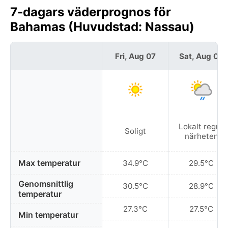
7-dagars väderprognos för
Bahamas (Huvudstad: Nassau)
Fri, Aug 07
Sat, Aug 08
Lokalt regn i
Soligt
närheten
Max temperatur
34.9°C
29.5°C
Genomsnittlig
30.5°C
28.9°C
temperatur
27.3°C
27.5°C
Min temperatur