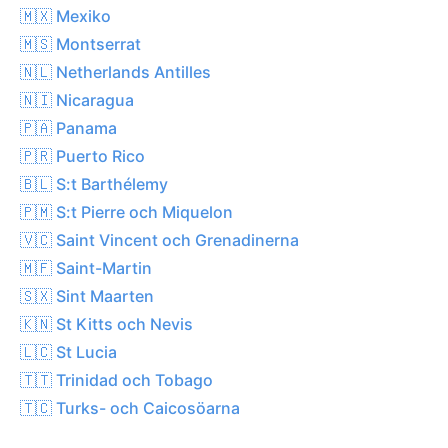
🇲🇽 Mexiko
🇲🇸 Montserrat
🇳🇱 Netherlands Antilles
🇳🇮 Nicaragua
🇵🇦 Panama
🇵🇷 Puerto Rico
🇧🇱 S:t Barthélemy
🇵🇲 S:t Pierre och Miquelon
🇻🇨 Saint Vincent och Grenadinerna
🇲🇫 Saint-Martin
🇸🇽 Sint Maarten
🇰🇳 St Kitts och Nevis
🇱🇨 St Lucia
🇹🇹 Trinidad och Tobago
🇹🇨 Turks- och Caicosöarna