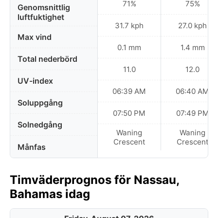
71%
75%
Genomsnittlig
luftfuktighet
31.7 kph
27.0 kph
Max vind
0.1 mm
1.4 mm
Total nederbörd
11.0
12.0
UV-index
06:39 AM
06:40 AM
Soluppgång
07:50 PM
07:49 PM
Solnedgång
Waning
Waning
Crescent
Crescent
Månfas
Timväderprognos för Nassau,
Bahamas idag