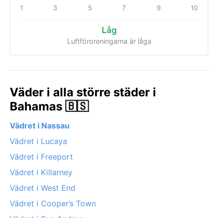
1
3
5
7
9
10
Låg
Luftföroreningarna är låga
Väder i alla större städer i
Bahamas 🇧🇸
Vädret i Nassau
Vädret i Lucaya
Vädret i Freeport
Vädret i Killarney
Vädret i West End
Vädret i Cooper’s Town