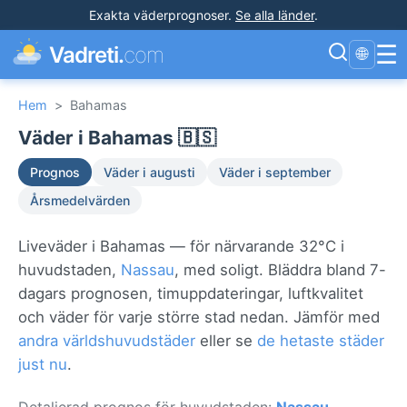
Exakta väderprognoser
.
Se alla länder
.
☰
Vadreti.
com
🌐
Hem
>
Bahamas
Väder i Bahamas 🇧🇸
Prognos
Väder i augusti
Väder i september
Årsmedelvärden
Liveväder i Bahamas — för närvarande 32°C i
huvudstaden,
Nassau
, med soligt. Bläddra bland 7-
dagars prognosen, timuppdateringar, luftkvalitet
och väder för varje större stad nedan. Jämför med
andra världshuvudstäder
eller se
de hetaste städer
just nu
.