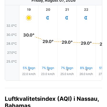
Friday, August 07, 2026
19
20
21
22
2
32.0°C
30.0°
30.0°C
29.0°
29.0°
29.0°
28.
28.0°C
27.0°C
25.0°C
5% Regn
7% Regn
7% Regn
8% Regn
5% R
↑
↑
↑
↑
22.0 km/h
23.0 km/h
25.0 km/h
26.0 km/h
27.0 
Luftkvalitetsindex (AQI) i Nassau,
Bahamas