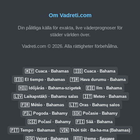
Om Vadreti.com
Din pålitliga källa för exakta, live väderprognoser för
städer världen över.
Vadreti.com © 2026. Alla rättigheter förbehållna.
🇲🇾
🇮🇩
Cuaca · Bahamas
Cuaca · Bahama
🇪🇸
🇹🇷
El tiempo · Bahamas
Hava durumu · Bahama
🇭🇺
🇪🇪
Időjárás · Bahama-szigetek
Ilm · Bahama
🇱🇻
🇮🇹
Laikapstākļi · Bahamu salas
Meteo · Bahamas
🇫🇷
🇱🇹
Météo · Bahamas
Oras · Bahamų salos
🇵🇱
🇸🇰
Pogoda · Bahamy
Počasie · Bahamy
🇨🇿
🇫🇮
Počasí · Bahamy
Sää · Bahama
🇵🇹
🇻🇳
Tempo · Bahamas
Thời tiết · Ba-ha-ma (Bahamas)
🇩🇰
🇷🇸
Vejret · Bahamas
Vreme · Бахаме