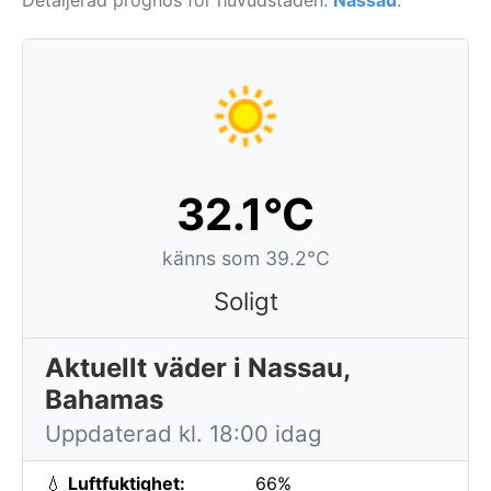
Detaljerad prognos för huvudstaden:
Nassau
.
32.1°C
känns som 39.2°C
Soligt
Aktuellt väder i Nassau,
Bahamas
Uppdaterad kl. 18:00 idag
💧
Luftfuktighet:
66%