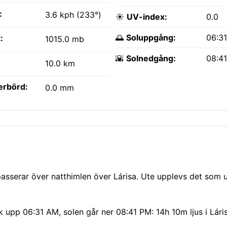
:
3.6 kph (233°)
☀️
UV-index:
0.0
🌅
Soluppgång:
06:3
:
1015.0 mb
🌇
Solnedgång:
08:4
10.0 km
erbörd:
0.0 mm
passerar över natthimlen över Lárisa. Ute upplevs det som 
ck upp 06:31 AM, solen går ner 08:41 PM: 14h 10m ljus i Lári