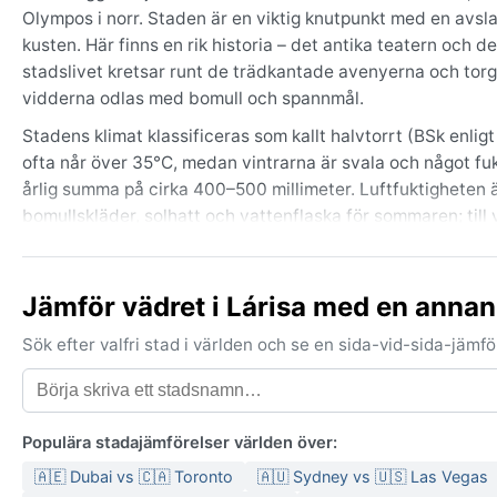
Olympos i norr. Staden är en viktig knutpunkt med en avsla
kusten. Här finns en rik historia – det antika teatern oc
stadslivet kretsar runt de trädkantade avenyerna och torg 
vidderna odlas med bomull och spannmål.
Stadens klimat klassificeras som kallt halvtorrt (BSk enl
ofta når över 35°C, medan vintrarna är svala och något fu
årlig summa på cirka 400–500 millimeter. Luftfuktigheten ä
bomullskläder, solhatt och vattenflaska för sommaren; till
förekomma några dagar per år, särskilt när kalla luftmassor
Bästa tiden för ett besök med väder i fokus är vår (april
Jämför vädret i Lárisa med en annan
skiner och risken för regn är liten. Under våren blommar 
ge en viss lättnad. Anmärkningsvärda fenomen är sällsynta
Sök efter valfri stad i världen och se en sida-vid-sida-jäm
sig damm och disiga dagar, oftast på våren eller hösten
Lárisa är en stad där väderleken är påtaglig – långa, soliga
Populära stadajämförelser världen över:
🇦🇪 Dubai vs 🇨🇦 Toronto
🇦🇺 Sydney vs 🇺🇸 Las Vegas