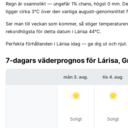
Regn är osannolikt — ungefär 1% chans, högst 0 mm. De
ligger cirka 3°C över den vanliga augusti-genomsnittet f
Ser man till veckan som kommer, så stiger temperature
rekordhögsta för detta datum i Lárisa 44°C.
Perfekta förhållanden i Lárisa idag — ge dig ut och njut.
7-dagars väderprognos för Lárisa, G
mån 3. aug.
tis 4. aug.
Soligt
Soligt