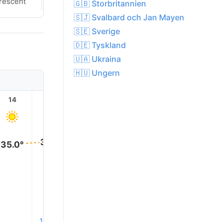
rescent
Crescent
🇬🇧 Storbritannien
🇸🇯 Svalbard och Jan Mayen
🇸🇪 Sverige
🇩🇪 Tyskland
🇺🇦 Ukraina
🇭🇺 Ungern
14
15
16
17
18
19
36.0°
36.0°
36.0°
35.0°
35.0°
33.0
1% Regn
1% Regn
1% Regn
1% Regn