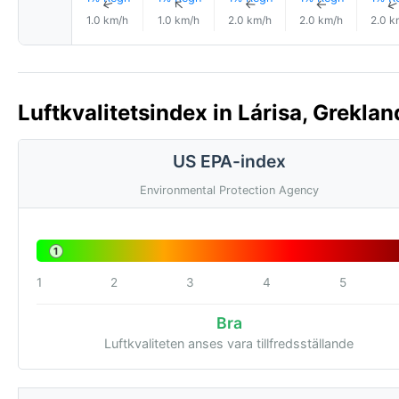
↑
↑
↑
↑
1.0 km/h
1.0 km/h
2.0 km/h
2.0 km/h
2.0 k
Luftkvalitetsindex in Lárisa, Greklan
US EPA-index
Environmental Protection Agency
1
1
2
3
4
5
Bra
Luftkvaliteten anses vara tillfredsställande