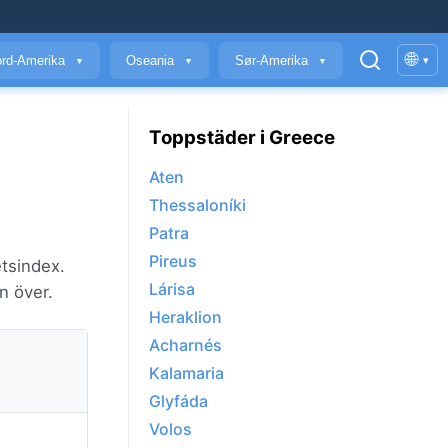
🌐
rd-Amerika
Oseania
Sør-Amerika
▾
▼
▼
▼
Toppstäder i Greece
Aten
Thessaloníki
Patra
Pireus
etsindex.
Lárisa
n över.
Heraklion
Acharnés
Kalamaria
Glyfáda
Volos