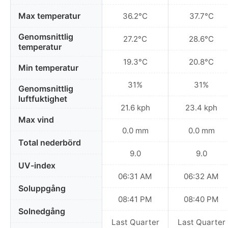
Max temperatur
36.2°C
37.7°C
Genomsnittlig
27.2°C
28.6°C
temperatur
19.3°C
20.8°C
Min temperatur
31%
31%
Genomsnittlig
luftfuktighet
21.6 kph
23.4 kph
Max vind
0.0 mm
0.0 mm
Total nederbörd
9.0
9.0
UV-index
06:31 AM
06:32 AM
Soluppgång
08:41 PM
08:40 PM
Solnedgång
Last Quarter
Last Quarter