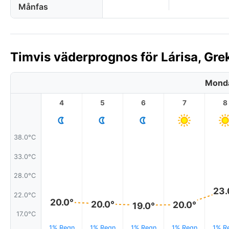
Månfas
Timvis väderprognos för Lárisa, Gre
Monda
4
5
6
7
8
38.0°C
33.0°C
28.0°C
23.
22.0°C
20.0°
20.0°
20.0°
19.0°
17.0°C
1% Regn
1% Regn
1% Regn
1% Regn
1% R