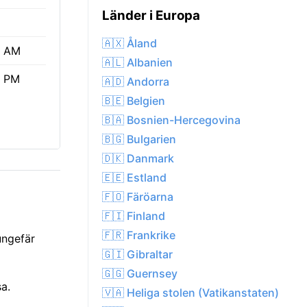
Länder i Europa
🇦🇽 Åland
1 AM
🇦🇱 Albanien
1 PM
🇦🇩 Andorra
🇧🇪 Belgien
🇧🇦 Bosnien-Hercegovina
🇧🇬 Bulgarien
🇩🇰 Danmark
🇪🇪 Estland
🇫🇴 Färöarna
🇫🇮 Finland
🇫🇷 Frankrike
ungefär
🇬🇮 Gibraltar
🇬🇬 Guernsey
sa.
🇻🇦 Heliga stolen (Vatikanstaten)