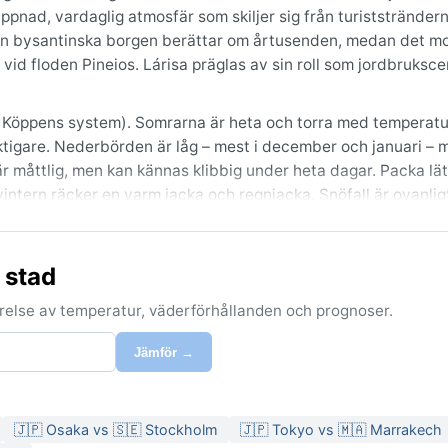
ppnad, vardaglig atmosfär som skiljer sig från turiststränder
h den bysantinska borgen berättar om årtusenden, medan det 
vid floden Pineios. Lárisa präglas av sin roll som jordbruksc
igt Köppens system). Somrarna är heta och torra med temperat
ktigare. Nederbörden är låg – mest i december och januari – 
r måttlig, men kan kännas klibbig under heta dagar. Packa lä
 vintern räcker en varm jacka och regnjacka. Snöfall är ovanli
 från Balkan sveper in.
–maj) och höst (september–oktober), då temperaturen är behagl
 stad
slätten, och på sensommaren kan de lokala vindarna från Egeis
, men stundtals når varma siroccovindar från Afrika fram oc
förelse av temperatur, väderförhållanden och prognoser.
. Åskväder är ovanliga men kan förekomma under övergångssäs
 perioder avlöses av korta, skarpa växlingar.
Jämför →
🇯🇵 Osaka vs 🇸🇪 Stockholm
🇯🇵 Tokyo vs 🇲🇦 Marrakech