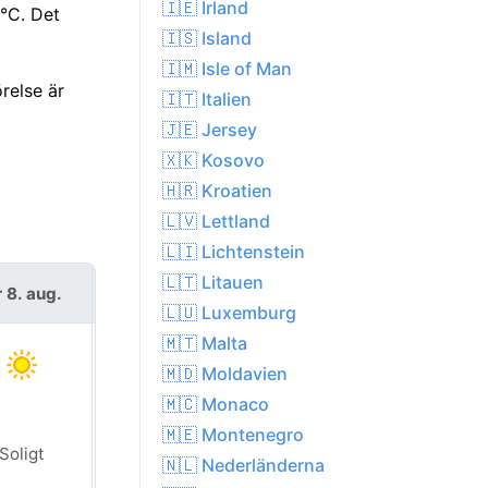
🇮🇪 Irland
°C. Det
🇮🇸 Island
🇮🇲 Isle of Man
relse är
🇮🇹 Italien
🇯🇪 Jersey
🇽🇰 Kosovo
🇭🇷 Kroatien
🇱🇻 Lettland
🇱🇮 Lichtenstein
🇱🇹 Litauen
r 8. aug.
sön 9. aug.
🇱🇺 Luxemburg
🇲🇹 Malta
🇲🇩 Moldavien
🇲🇨 Monaco
🇲🇪 Montenegro
Soligt
Soligt
🇳🇱 Nederländerna