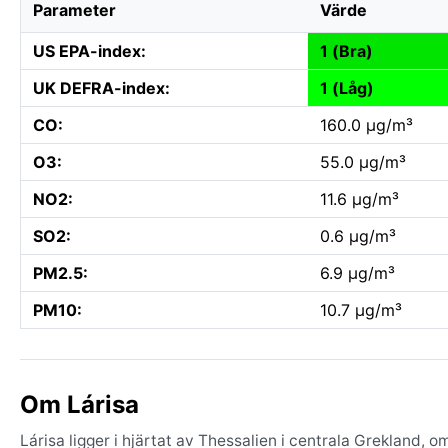
Parameter
Värde
US EPA-index:
1 (Bra)
UK DEFRA-index:
1 (Låg)
CO:
160.0 µg/m³
O3:
55.0 µg/m³
NO2:
11.6 µg/m³
SO2:
0.6 µg/m³
PM2.5:
6.9 µg/m³
PM10:
10.7 µg/m³
Om Lárisa
Lárisa ligger i hjärtat av Thessalien i centrala Grekland,