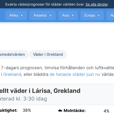
Exakta väderprognoser
för städer världen över
.
Se alla länder
.
Afrika
Antarktis
Asia
Europa
No
▼
▼
▼
▼
smedelvärden
Väder i Grekland
a 7-dagars prognosen, timvisa förhållanden och luftkvalit
 i
Grekland
, eller bläddra
de hetaste städer just nu
världe
llt väder i Lárisa, Grekland
terad kl. 3:30 idag
fuktighet:
38%
☁️
Molntäcke:
4%