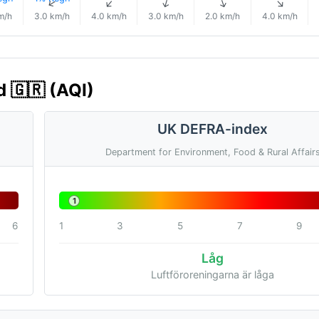
↑
↑
↑
↑
↑
↑
m/h
3.0 km/h
4.0 km/h
3.0 km/h
2.0 km/h
4.0 km/h
d 🇬🇷 (AQI)
UK DEFRA-index
Department for Environment, Food & Rural Affair
1
6
1
3
5
7
9
Låg
Luftföroreningarna är låga