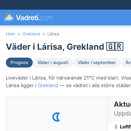
Vadreti.
com
Hem
>
Grekland
>
Lárisa
Väder i Lárisa, Grekland 🇬🇷
Prognos
Väder i augusti
Väder i september
År
Liveväder i Lárisa, för närvarande 21°C med klart. Vis
Lárisa ligger i
Grekland
— se vädret i alla större städer
Aktue
Uppda
💧
Luft