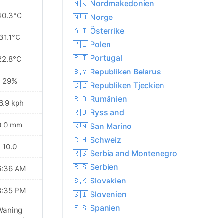
🇲🇰 Nordmakedonien
40.3°C
40.5°C
🇳🇴 Norge
🇦🇹 Österrike
31.1°C
32.1°C
🇵🇱 Polen
🇵🇹 Portugal
22.8°C
24.7°C
🇧🇾 Republiken Belarus
29%
26%
🇨🇿 Republiken Tjeckien
🇷🇴 Rumänien
6.9 kph
21.6 kph
🇷🇺 Ryssland
0.0 mm
0.0 mm
🇸🇲 San Marino
🇨🇭 Schweiz
10.0
10.0
🇷🇸 Serbia and Montenegro
🇷🇸 Serbien
6:36 AM
06:37 AM
🇸🇰 Slovakien
8:35 PM
08:34 PM
🇸🇮 Slovenien
🇪🇸 Spanien
Waning
Waning