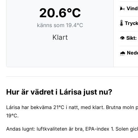
20.6°C
🌬️
Vind
🌡️
Tryck
känns som 19.4°C
Klart
👁️
Sikt:
🌧️
Ned
Hur är vädret i Lárisa just nu?
Lárisa har bekväma 21°C i natt, med klart. Brutna moln 
19°C.
Andas lugnt: luftkvaliteten är bra, EPA-index 1. Solen gi