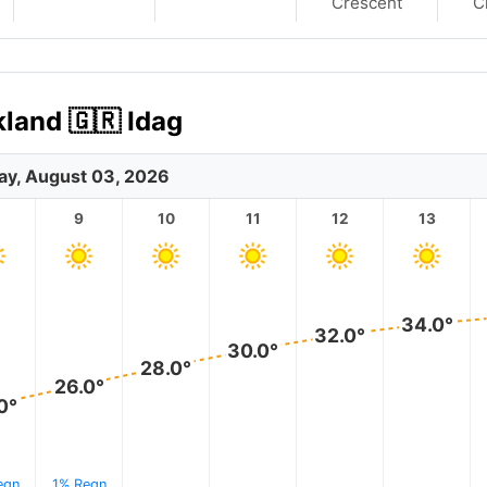
Crescent
C
kland 🇬🇷 Idag
y, August 03, 2026
9
10
11
12
13
34.0°
32.0°
30.0°
28.0°
26.0°
0°
egn
1% Regn