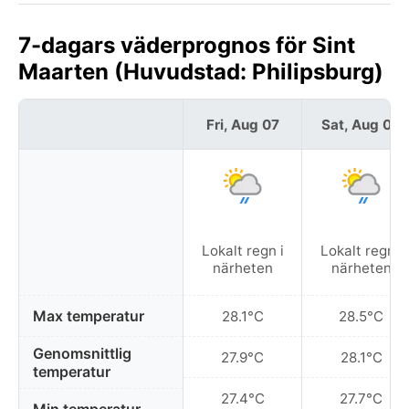
7-dagars väderprognos för Sint
Maarten (Huvudstad: Philipsburg)
Fri, Aug 07
Sat, Aug 08
Lokalt regn i
Lokalt regn i
närheten
närheten
Max temperatur
28.1°C
28.5°C
Genomsnittlig
27.9°C
28.1°C
temperatur
27.4°C
27.7°C