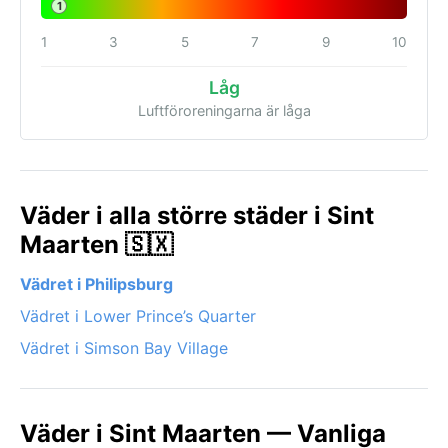
1
1
3
5
7
9
10
Låg
Luftföroreningarna är låga
Väder i alla större städer i Sint
Maarten 🇸🇽
Vädret i Philipsburg
Vädret i Lower Prince’s Quarter
Vädret i Simson Bay Village
Väder i Sint Maarten — Vanliga