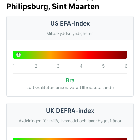
Philipsburg, Sint Maarten
US EPA-index
Miljöskyddsmyndigheten
1
1
2
3
4
5
6
Bra
Luftkvaliteten anses vara tillfredsställande
UK DEFRA-index
Avdelningen för miljö, livsmedel och landsbygdsfrågor