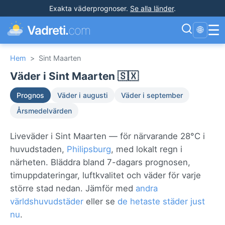
Exakta väderprognoser
.
Se alla länder
.
☰
Vadreti.
com
🌐
Hem
>
Sint Maarten
Väder i Sint Maarten 🇸🇽
Prognos
Väder i augusti
Väder i september
Årsmedelvärden
Liveväder i Sint Maarten — för närvarande 28°C i
huvudstaden,
Philipsburg
, med lokalt regn i
närheten. Bläddra bland 7-dagars prognosen,
timuppdateringar, luftkvalitet och väder för varje
större stad nedan. Jämför med
andra
världshuvudstäder
eller se
de hetaste städer just
nu
.