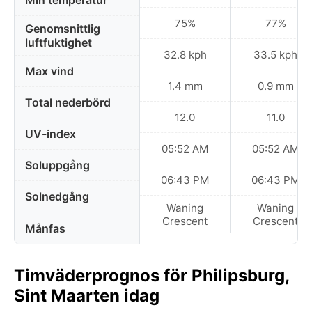
Min temperatur
75%
77%
Genomsnittlig
luftfuktighet
32.8 kph
33.5 kph
Max vind
1.4 mm
0.9 mm
Total nederbörd
12.0
11.0
UV-index
05:52 AM
05:52 AM
Soluppgång
06:43 PM
06:43 PM
Solnedgång
Waning
Waning
Crescent
Crescent
Månfas
Timväderprognos för Philipsburg,
Sint Maarten idag