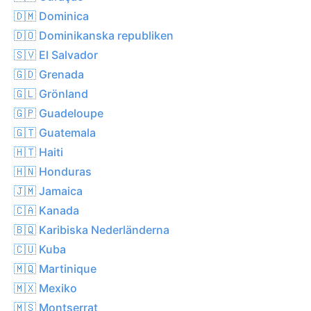
🇩🇲 Dominica
🇩🇴 Dominikanska republiken
🇸🇻 El Salvador
🇬🇩 Grenada
🇬🇱 Grönland
🇬🇵 Guadeloupe
🇬🇹 Guatemala
🇭🇹 Haiti
🇭🇳 Honduras
🇯🇲 Jamaica
🇨🇦 Kanada
🇧🇶 Karibiska Nederländerna
🇨🇺 Kuba
🇲🇶 Martinique
🇲🇽 Mexiko
🇲🇸 Montserrat