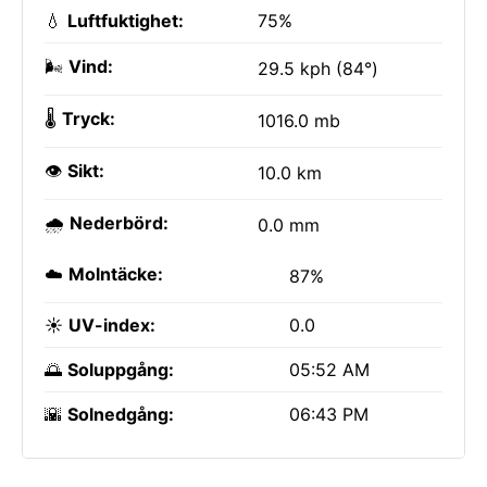
💧
Luftfuktighet:
75%
🌬️
Vind:
29.5 kph (84°)
🌡️
Tryck:
1016.0 mb
👁️
Sikt:
10.0 km
🌧️
Nederbörd:
0.0 mm
☁️
Molntäcke:
87%
☀️
UV-index:
0.0
🌅
Soluppgång:
05:52 AM
🌇
Solnedgång:
06:43 PM