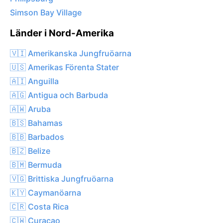
Simson Bay Village
Länder i Nord-Amerika
🇻🇮 Amerikanska Jungfruöarna
🇺🇸 Amerikas Förenta Stater
🇦🇮 Anguilla
🇦🇬 Antigua och Barbuda
🇦🇼 Aruba
🇧🇸 Bahamas
🇧🇧 Barbados
🇧🇿 Belize
🇧🇲 Bermuda
🇻🇬 Brittiska Jungfruöarna
🇰🇾 Caymanöarna
🇨🇷 Costa Rica
🇨🇼 Curaçao