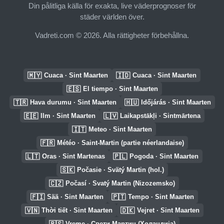
Din pålitliga källa för exakta, live väderprognoser för
städer världen över.
Vadreti.com © 2026. Alla rättigheter förbehållna.
🇲🇾
🇮🇩
Cuaca · Sint Maarten
Cuaca · Sint Maarten
🇪🇸
El tiempo · Sint Maarten
🇹🇷
🇭🇺
Hava durumu · Sint Maarten
Időjárás · Sint Maarten
🇪🇪
🇱🇻
Ilm · Sint Maarten
Laikapstākļi · Sintmārtena
🇮🇹
Meteo · Sint Maarten
🇫🇷
Météo · Saint-Martin (partie néerlandaise)
🇱🇹
🇵🇱
Oras · Sint Martenas
Pogoda · Sint Maarten
🇸🇰
Počasie · Svätý Martin (hol.)
🇨🇿
Počasí · Svatý Martin (Nizozemsko)
🇫🇮
🇵🇹
Sää · Sint Maarten
Tempo · Sint Maarten
🇻🇳
🇩🇰
Thời tiết · Sint Maarten
Vejret · Sint Maarten
🇷🇸
Vreme · Свети Мартин (Холандија)