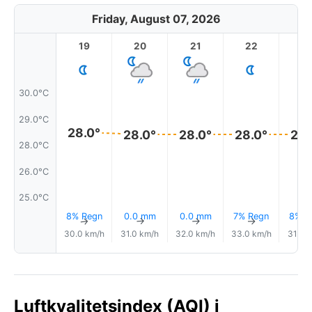
Friday, August 07, 2026
19
20
21
22
2
30.0°C
29.0°C
28.0°
28.0°
28.0°
28.0°
28.
28.0°C
26.0°C
25.0°C
8% Regn
0.0 mm
0.0 mm
7% Regn
8% R
↑
↑
↑
↑
30.0 km/h
31.0 km/h
32.0 km/h
33.0 km/h
31.0 
Luftkvalitetsindex (AQI) i