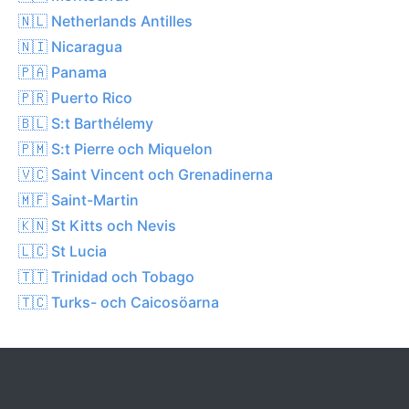
🇳🇱 Netherlands Antilles
🇳🇮 Nicaragua
🇵🇦 Panama
🇵🇷 Puerto Rico
🇧🇱 S:t Barthélemy
🇵🇲 S:t Pierre och Miquelon
🇻🇨 Saint Vincent och Grenadinerna
🇲🇫 Saint-Martin
🇰🇳 St Kitts och Nevis
🇱🇨 St Lucia
🇹🇹 Trinidad och Tobago
🇹🇨 Turks- och Caicosöarna