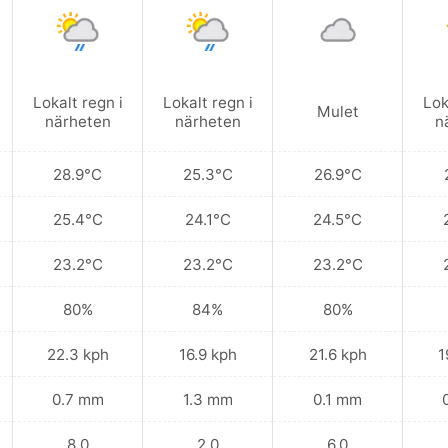
Lokalt regn i
Lokalt regn i
Lok
Mulet
närheten
närheten
n
28.9°C
25.3°C
26.9°C
25.4°C
24.1°C
24.5°C
23.2°C
23.2°C
23.2°C
80%
84%
80%
22.3 kph
16.9 kph
21.6 kph
1
0.7 mm
1.3 mm
0.1 mm
8.0
2.0
6.0