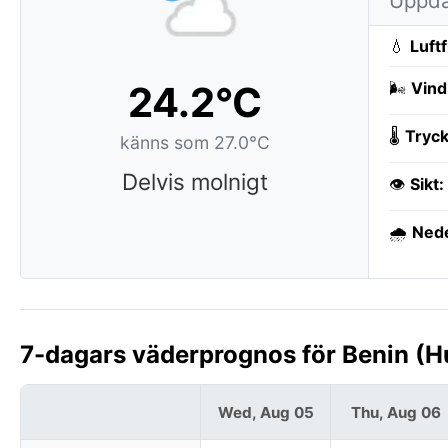
Uppda
💧
Luft
24.2°C
🌬️
Vind
🌡️
Tryck
känns som 27.0°C
Delvis molnigt
👁️
Sikt:
🌧️
Ned
7-dagars väderprognos för Benin (
Wed, Aug 05
Thu, Aug 06