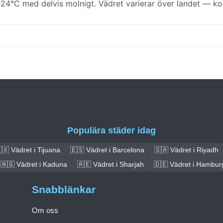
24°C med delvis molnigt. Vädret varierar över landet — kon
Populära städer idag
🇽 Vädret i Tijuana
🇪🇸 Vädret i Barcelona
🇸🇦 Vädret i Riyadh
🇳🇬 Vädret i Kaduna
🇦🇪 Vädret i Sharjah
🇩🇪 Vädret i Hambur
Snabblänkar
Om oss