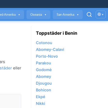
🌐
rd-Amerika
Oseania
Sør-Amerika
▾
▼
▼
▼
Toppstäder i Benin
Cotonou
Abomey-Calavi
Porto-Novo
ars
Parakou
städer
eller
Godomè
Abomey
Djougou
Bohicon
Ekpé
Nikki