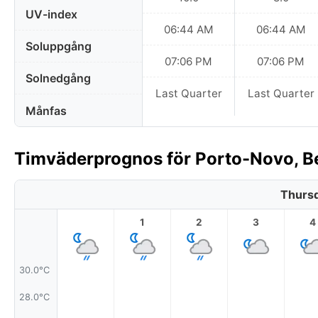
UV-index
06:44 AM
06:44 AM
Soluppgång
07:06 PM
07:06 PM
Solnedgång
Last Quarter
Last Quarter
Månfas
Timväderprognos för Porto-Novo, B
Thursd
1
2
3
4
30.0°C
28.0°C