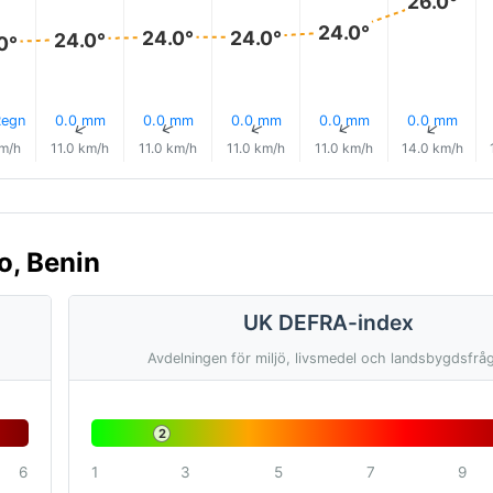
26.0°
24.0°
24.0°
24.0°
24.0°
0°
egn
0.0 mm
0.0 mm
0.0 mm
0.0 mm
0.0 mm
↑
↑
↑
↑
↑
↑
km/h
11.0 km/h
11.0 km/h
11.0 km/h
11.0 km/h
14.0 km/h
o, Benin
UK DEFRA-index
Avdelningen för miljö, livsmedel och landsbygdsfrå
2
6
1
3
5
7
9