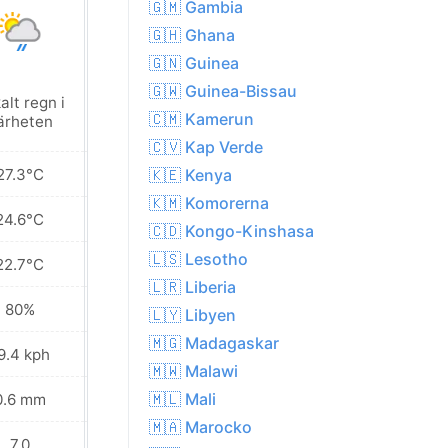
🇬🇲 Gambia
🇬🇭 Ghana
🇬🇳 Guinea
🇬🇼 Guinea-Bissau
alt regn i
Lokalt regn i
🇨🇲 Kamerun
ärheten
närheten
🇨🇻 Kap Verde
27.3°C
27.3°C
🇰🇪 Kenya
🇰🇲 Komorerna
24.6°C
24.6°C
🇨🇩 Kongo-Kinshasa
🇱🇸 Lesotho
22.7°C
22.9°C
🇱🇷 Liberia
80%
79%
🇱🇾 Libyen
🇲🇬 Madagaskar
9.4 kph
16.2 kph
🇲🇼 Malawi
🇲🇱 Mali
0.6 mm
0.0 mm
🇲🇦 Marocko
7.0
7.0