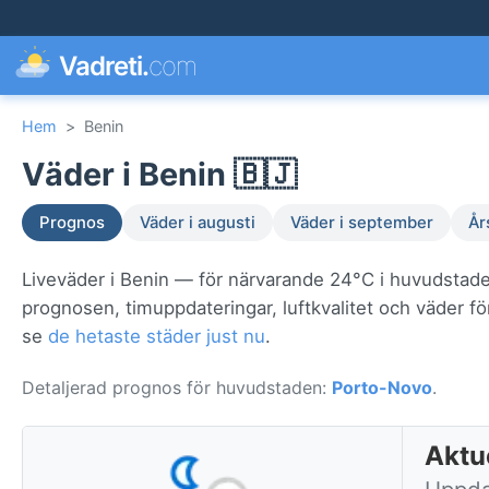
Vadreti.
com
Hem
>
Benin
Väder i Benin 🇧🇯
Prognos
Väder i augusti
Väder i september
År
Liveväder i Benin — för närvarande 24°C i huvudstad
prognosen, timuppdateringar, luftkvalitet och väder f
se
de hetaste städer just nu
.
Detaljerad prognos för huvudstaden:
Porto-Novo
.
Aktu