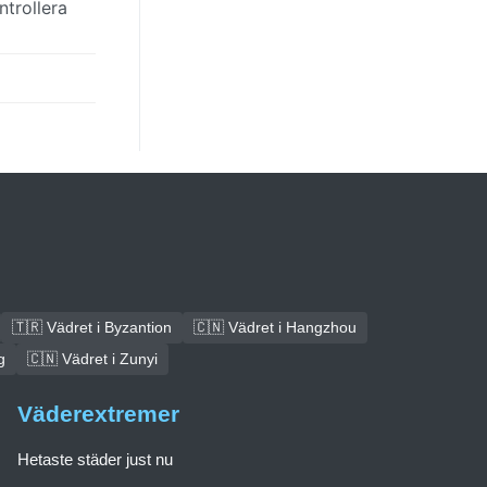
trollera
🇹🇷 Vädret i Byzantion
🇨🇳 Vädret i Hangzhou
g
🇨🇳 Vädret i Zunyi
Väderextremer
Hetaste städer just nu