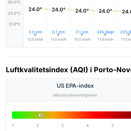
26.0°C
24.0°
24.0°
24.0°
24.0°
24.
23.0°C
21.0°C
0.0 mm
0.1 mm
0.1 mm
24% Regn
23% R
↑
↑
↑
↑
12.0 km/h
11.0 km/h
10.0 km/h
11.0 km/h
11.0 
Luftkvalitetsindex (AQI) i Porto-Nov
US EPA-index
Miljöskyddsmyndigheten
2
1
2
3
4
5