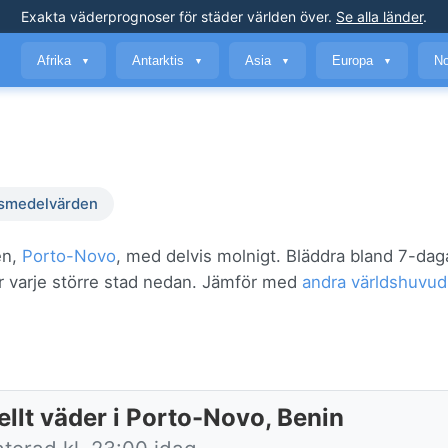
Exakta väderprognoser
för städer världen över
.
Se alla länder
.
Afrika
Antarktis
Asia
Europa
No
▼
▼
▼
▼
smedelvärden
en,
Porto-Novo
, med delvis molnigt. Bläddra bland 7-dag
ör varje större stad nedan. Jämför med
andra världshuvud
ellt väder i Porto-Novo, Benin