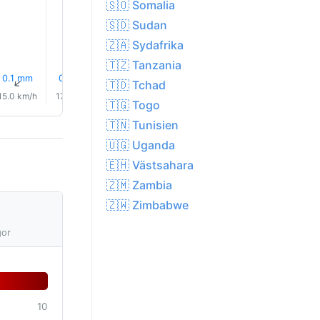
🇸🇴 Somalia
🇸🇩 Sudan
🇿🇦 Sydafrika
🇹🇿 Tanzania
0.1 mm
0.2 mm
0.4 mm
0.2 mm
0.1 mm
0.0 mm
↑
↑
↑
↑
↑
↑
🇹🇩 Tchad
15.0 km/h
17.0 km/h
19.0 km/h
19.0 km/h
20.0 km/h
20.0 km/
🇹🇬 Togo
🇹🇳 Tunisien
🇺🇬 Uganda
🇪🇭 Västsahara
🇿🇲 Zambia
🇿🇼 Zimbabwe
gor
10