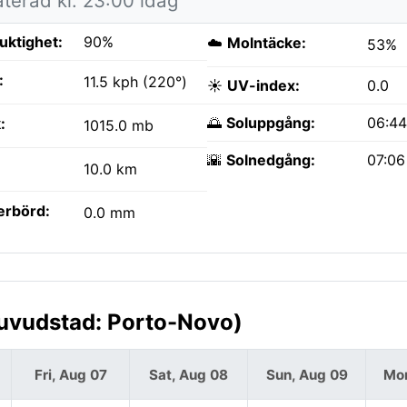
terad kl. 23:00 idag
fuktighet:
90%
☁️
Molntäcke:
53%
:
11.5 kph (220°)
☀️
UV-index:
0.0
🌅
Soluppgång:
06:4
:
1015.0 mb
🌇
Solnedgång:
07:0
10.0 km
erbörd:
0.0 mm
Huvudstad: Porto-Novo)
Fri, Aug 07
Sat, Aug 08
Sun, Aug 09
Mon