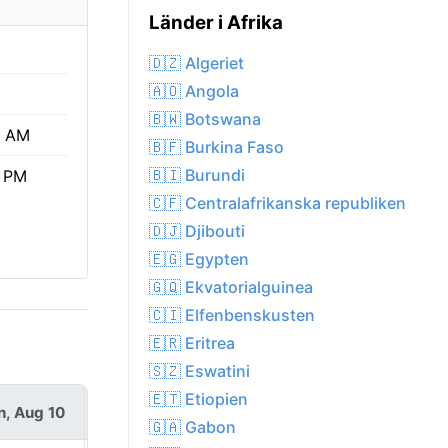
Länder i Afrika
🇩🇿 Algeriet
🇦🇴 Angola
🇧🇼 Botswana
4 AM
🇧🇫 Burkina Faso
🇧🇮 Burundi
6 PM
🇨🇫 Centralafrikanska republiken
🇩🇯 Djibouti
🇪🇬 Egypten
🇬🇶 Ekvatorialguinea
🇨🇮 Elfenbenskusten
🇪🇷 Eritrea
🇸🇿 Eswatini
🇪🇹 Etiopien
, Aug 10
Tue, Aug 11
🇬🇦 Gabon