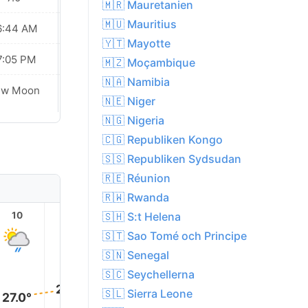
🇲🇷 Mauretanien
🇲🇺 Mauritius
6:44 AM
06:44 AM
🇾🇹 Mayotte
7:05 PM
07:05 PM
🇲🇿 Moçambique
🇳🇦 Namibia
ew Moon
New Moon
🇳🇪 Niger
🇳🇬 Nigeria
🇨🇬 Republiken Kongo
🇸🇸 Republiken Sydsudan
🇷🇪 Réunion
🇷🇼 Rwanda
🇸🇭 S:t Helena
10
11
12
13
14
15
🇸🇹 Sao Tomé och Principe
🇸🇳 Senegal
29.0°
🇸🇨 Seychellerna
29.0°
28.0°
28.0°
28.0°
🇸🇱 Sierra Leone
27.0°