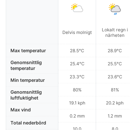
Lokalt regn i
Delvis molnigt
närheten
Max temperatur
28.5°C
28.9°C
Genomsnittlig
25.4°C
25.5°C
temperatur
23.3°C
23.6°C
Min temperatur
80%
81%
Genomsnittlig
luftfuktighet
19.1 kph
20.2 kph
Max vind
0.2 mm
1.2 mm
Total nederbörd
10.0
8.0