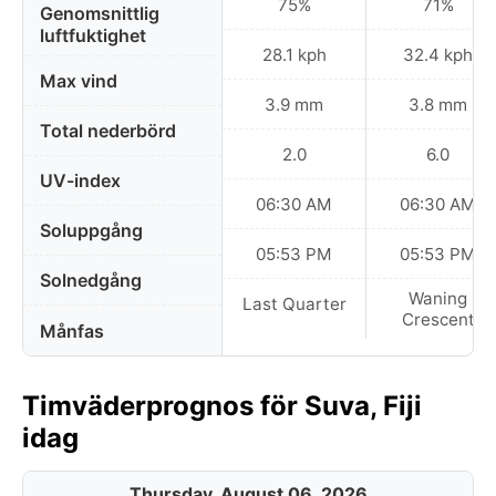
75%
71%
Genomsnittlig
luftfuktighet
28.1 kph
32.4 kph
Max vind
3.9 mm
3.8 mm
Total nederbörd
2.0
6.0
UV-index
06:30 AM
06:30 AM
Soluppgång
05:53 PM
05:53 PM
Solnedgång
Waning
Last Quarter
Crescent
Månfas
Timväderprognos för Suva, Fiji
idag
Thursday, August 06, 2026