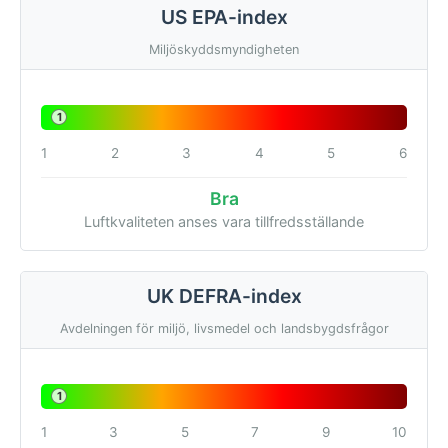
US EPA-index
Miljöskyddsmyndigheten
1
1
2
3
4
5
6
Bra
Luftkvaliteten anses vara tillfredsställande
UK DEFRA-index
Avdelningen för miljö, livsmedel och landsbygdsfrågor
1
1
3
5
7
9
10