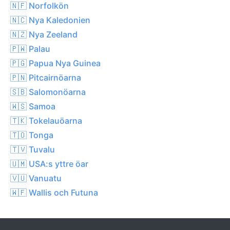
🇳🇫 Norfolkön
🇳🇨 Nya Kaledonien
🇳🇿 Nya Zeeland
🇵🇼 Palau
🇵🇬 Papua Nya Guinea
🇵🇳 Pitcairnöarna
🇸🇧 Salomonöarna
🇼🇸 Samoa
🇹🇰 Tokelauöarna
🇹🇴 Tonga
🇹🇻 Tuvalu
🇺🇲 USA:s yttre öar
🇻🇺 Vanuatu
🇼🇫 Wallis och Futuna