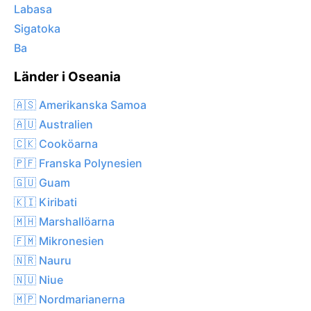
Labasa
Sigatoka
Ba
Länder i Oseania
🇦🇸 Amerikanska Samoa
🇦🇺 Australien
🇨🇰 Cooköarna
🇵🇫 Franska Polynesien
🇬🇺 Guam
🇰🇮 Kiribati
🇲🇭 Marshallöarna
🇫🇲 Mikronesien
🇳🇷 Nauru
🇳🇺 Niue
🇲🇵 Nordmarianerna