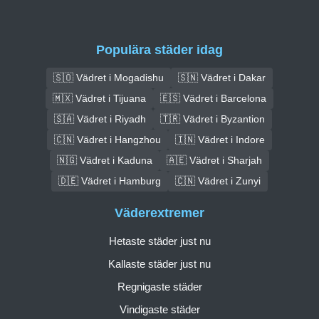
Populära städer idag
🇸🇴 Vädret i Mogadishu
🇸🇳 Vädret i Dakar
🇲🇽 Vädret i Tijuana
🇪🇸 Vädret i Barcelona
🇸🇦 Vädret i Riyadh
🇹🇷 Vädret i Byzantion
🇨🇳 Vädret i Hangzhou
🇮🇳 Vädret i Indore
🇳🇬 Vädret i Kaduna
🇦🇪 Vädret i Sharjah
🇩🇪 Vädret i Hamburg
🇨🇳 Vädret i Zunyi
Väderextremer
Hetaste städer just nu
Kallaste städer just nu
Regnigaste städer
Vindigaste städer