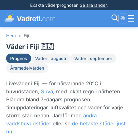
Exakta väderprognoser
.
Se alla länder
.
☰
Vadreti.
com
🌐
Hem
>
Fiji
Väder i Fiji 🇫🇯
Prognos
Väder i augusti
Väder i september
Årsmedelvärden
Liveväder i Fiji — för närvarande 20°C i
huvudstaden,
Suva
, med lokalt regn i närheten.
Bläddra bland 7-dagars prognosen,
timuppdateringar, luftkvalitet och väder för varje
större stad nedan. Jämför med
andra
världshuvudstäder
eller se
de hetaste städer just
nu
.