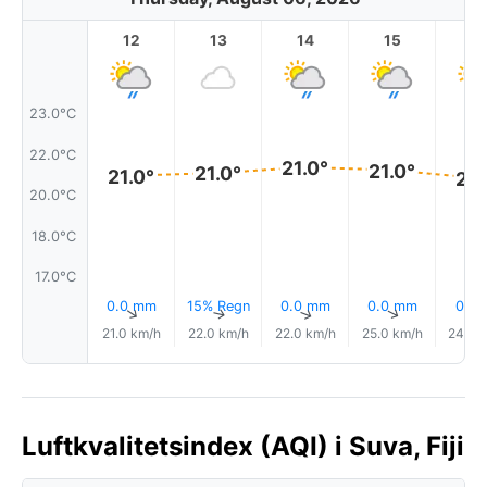
12
13
14
15
1
23.0°C
22.0°C
21.0°
21.0°
21.0°
21.0°
21.
20.0°C
18.0°C
17.0°C
0.0 mm
15% Regn
0.0 mm
0.0 mm
0.1 
↑
↑
↑
↑
21.0 km/h
22.0 km/h
22.0 km/h
25.0 km/h
24.0 
Luftkvalitetsindex (AQI) i Suva, Fiji