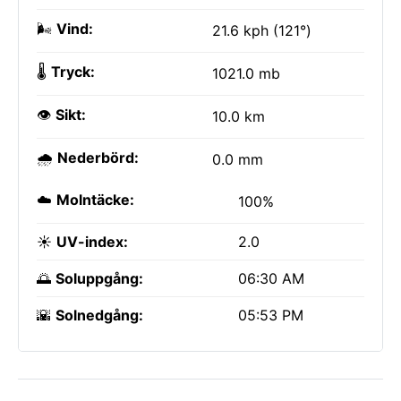
🌬️
Vind:
21.6 kph (121°)
🌡️
Tryck:
1021.0 mb
👁️
Sikt:
10.0 km
🌧️
Nederbörd:
0.0 mm
☁️
Molntäcke:
100%
☀️
UV-index:
2.0
🌅
Soluppgång:
06:30 AM
🌇
Solnedgång:
05:53 PM