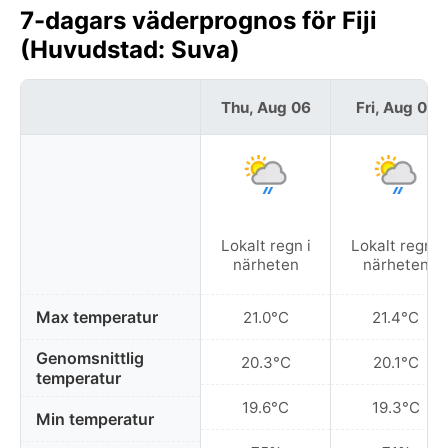
7-dagars väderprognos för Fiji
(Huvudstad: Suva)
Thu, Aug 06
Fri, Aug 07
Lokalt regn i
Lokalt regn i
närheten
närheten
Max temperatur
21.0°C
21.4°C
Genomsnittlig
20.3°C
20.1°C
temperatur
19.6°C
19.3°C
Min temperatur