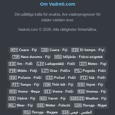
Om Vadreti.com
Din pålitliga källa för exakta, live väderprognoser för
städer världen över.
Vadreti.com © 2026. Alla rättigheter förbehållna.
🇲🇾
🇮🇩
🇪🇸
Cuaca · Fiji
Cuaca · Fiji
El tiempo · Fiyi
🇹🇷
🇭🇺
Hava durumu · Fiji
Időjárás · Fidzsi-szigetek
🇪🇪
🇱🇻
🇮🇹
Ilm · FidĪi
Laikapstākļi · Fidži
Meteo · Figi
🇫🇷
🇱🇹
🇵🇱
Météo · Fidji
Oras · Fidžis
Pogoda · Fidżi
🇸🇰
🇨🇿
🇫🇮
Počasie · Fidži
Počasí · Fidži
Sää · Fidži
🇵🇹
🇻🇳
🇩🇰
Tempo · Fiji
Thời tiết · Fiji
Vejret · Fiji
🇷🇸
🇸🇮
🇷🇴
Vreme · Фиџи
Vreme · Fidži
Vremea · Fiji
🇸🇪
🇳🇴
🇬🇧🇺🇸
Vädret · Fiji
Været · Fiji
Weather · Fiji
🇳🇱
🇩🇪
🇺🇦
Weer · Fiji
Wetter · Fidschi
Погода · Фіджі
🇷🇺
🇸🇦
Погода · Фиджи
الطقس · فيجي