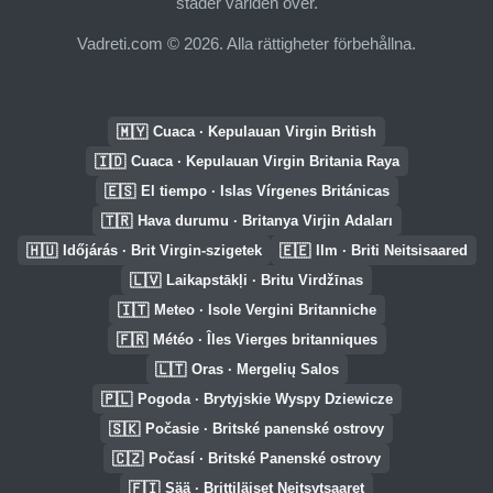
städer världen över.
Vadreti.com © 2026. Alla rättigheter förbehållna.
🇲🇾
Cuaca · Kepulauan Virgin British
🇮🇩
Cuaca · Kepulauan Virgin Britania Raya
🇪🇸
El tiempo · Islas Vírgenes Británicas
🇹🇷
Hava durumu · Britanya Virjin Adaları
🇭🇺
🇪🇪
Időjárás · Brit Virgin-szigetek
Ilm · Briti Neitsisaared
🇱🇻
Laikapstākļi · Britu Virdžīnas
🇮🇹
Meteo · Isole Vergini Britanniche
🇫🇷
Météo · Îles Vierges britanniques
🇱🇹
Oras · Mergelių Salos
🇵🇱
Pogoda · Brytyjskie Wyspy Dziewicze
🇸🇰
Počasie · Britské panenské ostrovy
🇨🇿
Počasí · Britské Panenské ostrovy
🇫🇮
Sää · Brittiläiset Neitsytsaaret