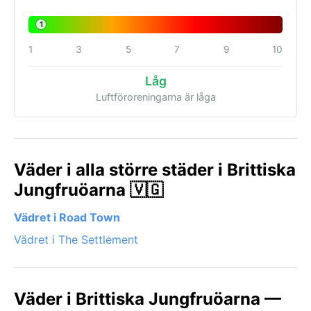
1
1
3
5
7
9
10
Låg
Luftföroreningarna är låga
Väder i alla större städer i Brittiska
Jungfruöarna 🇻🇬
Vädret i Road Town
Vädret i The Settlement
Väder i Brittiska Jungfruöarna —