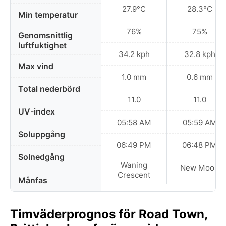
27.9°C
28.3°C
Min temperatur
76%
75%
Genomsnittlig
luftfuktighet
34.2 kph
32.8 kph
Max vind
1.0 mm
0.6 mm
Total nederbörd
11.0
11.0
UV-index
05:58 AM
05:59 AM
Soluppgång
06:49 PM
06:48 PM
Solnedgång
Waning
New Moon
Crescent
Månfas
Timväderprognos för Road Town,