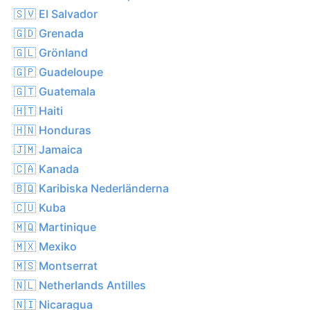
🇸🇻 El Salvador
🇬🇩 Grenada
🇬🇱 Grönland
🇬🇵 Guadeloupe
🇬🇹 Guatemala
🇭🇹 Haiti
🇭🇳 Honduras
🇯🇲 Jamaica
🇨🇦 Kanada
🇧🇶 Karibiska Nederländerna
🇨🇺 Kuba
🇲🇶 Martinique
🇲🇽 Mexiko
🇲🇸 Montserrat
🇳🇱 Netherlands Antilles
🇳🇮 Nicaragua