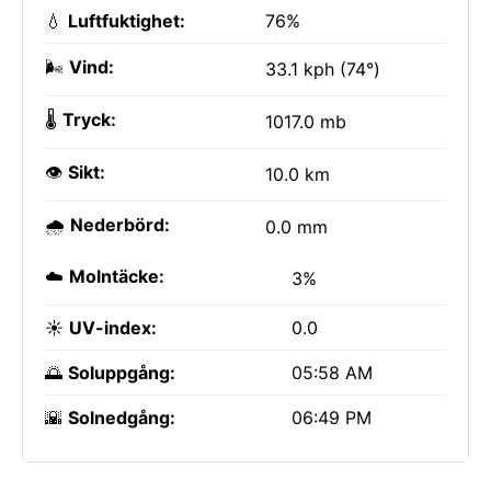
💧
Luftfuktighet:
76%
🌬️
Vind:
33.1 kph (74°)
🌡️
Tryck:
1017.0 mb
👁️
Sikt:
10.0 km
🌧️
Nederbörd:
0.0 mm
☁️
Molntäcke:
3%
☀️
UV-index:
0.0
🌅
Soluppgång:
05:58 AM
🌇
Solnedgång:
06:49 PM