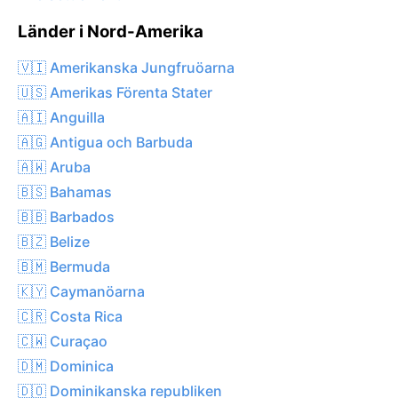
Länder i Nord-Amerika
🇻🇮 Amerikanska Jungfruöarna
🇺🇸 Amerikas Förenta Stater
🇦🇮 Anguilla
🇦🇬 Antigua och Barbuda
🇦🇼 Aruba
🇧🇸 Bahamas
🇧🇧 Barbados
🇧🇿 Belize
🇧🇲 Bermuda
🇰🇾 Caymanöarna
🇨🇷 Costa Rica
🇨🇼 Curaçao
🇩🇲 Dominica
🇩🇴 Dominikanska republiken