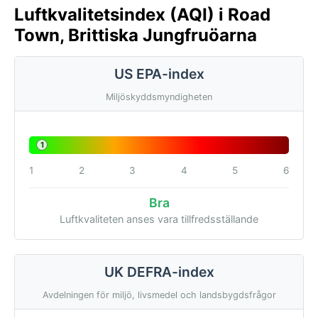
Luftkvalitetsindex (AQI) i Road
Town, Brittiska Jungfruöarna
US EPA-index
Miljöskyddsmyndigheten
1
1
2
3
4
5
6
Bra
Luftkvaliteten anses vara tillfredsställande
UK DEFRA-index
Avdelningen för miljö, livsmedel och landsbygdsfrågor