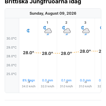
Brittiska Jungfruöarna idag
Sunday, August 09, 2026
1
2
3
4
30.0°C
29.0°C
28.0°
28.
28.0°
28.0°
28.0°
28.0°C
26.0°C
25.0°C
8% Regn
0.0 mm
0.1 mm
0.0 mm
0.0
↑
↑
↑
↑
34.0 km/h
32.0 km/h
31.0 km/h
31.0 km/h
32.0 