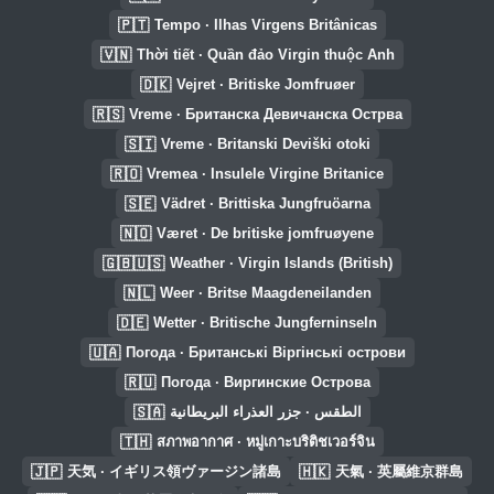
🇵🇹
Tempo · Ilhas Virgens Britânicas
🇻🇳
Thời tiết · Quần đảo Virgin thuộc Anh
🇩🇰
Vejret · Britiske Jomfruøer
🇷🇸
Vreme · Британска Девичанска Острва
🇸🇮
Vreme · Britanski Deviški otoki
🇷🇴
Vremea · Insulele Virgine Britanice
🇸🇪
Vädret · Brittiska Jungfruöarna
🇳🇴
Været · De britiske jomfruøyene
🇬🇧🇺🇸
Weather · Virgin Islands (British)
🇳🇱
Weer · Britse Maagdeneilanden
🇩🇪
Wetter · Britische Jungferninseln
🇺🇦
Погода · Британські Віргінські острови
🇷🇺
Погода · Виргинские Острова
🇸🇦
الطقس · جزر العذراء البريطانية
🇹🇭
สภาพอากาศ · หมู่เกาะบริติชเวอร์จิน
🇯🇵
🇭🇰
天気 · イギリス領ヴァージン諸島
天氣 · 英屬維京群島