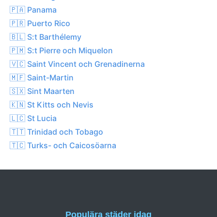
🇵🇦 Panama
🇵🇷 Puerto Rico
🇧🇱 S:t Barthélemy
🇵🇲 S:t Pierre och Miquelon
🇻🇨 Saint Vincent och Grenadinerna
🇲🇫 Saint-Martin
🇸🇽 Sint Maarten
🇰🇳 St Kitts och Nevis
🇱🇨 St Lucia
🇹🇹 Trinidad och Tobago
🇹🇨 Turks- och Caicosöarna
Populära städer idag