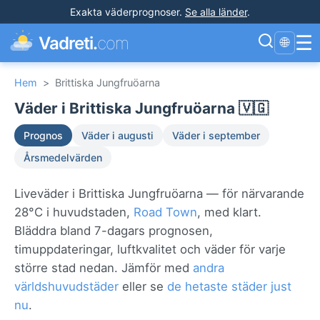
Exakta väderprognoser
.
Se alla länder
.
☰
Vadreti.
com
🌐
Hem
>
Brittiska Jungfruöarna
Väder i Brittiska Jungfruöarna 🇻🇬
Prognos
Väder i augusti
Väder i september
Årsmedelvärden
Liveväder i Brittiska Jungfruöarna — för närvarande
28°C i huvudstaden,
Road Town
, med klart.
Bläddra bland 7-dagars prognosen,
timuppdateringar, luftkvalitet och väder för varje
större stad nedan. Jämför med
andra
världshuvudstäder
eller se
de hetaste städer just
nu
.