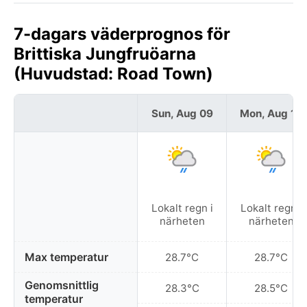
7-dagars väderprognos för
Brittiska Jungfruöarna
(Huvudstad: Road Town)
Sun, Aug 09
Mon, Aug 10
Lokalt regn i
Lokalt regn i
närheten
närheten
Max temperatur
28.7°C
28.7°C
Genomsnittlig
28.3°C
28.5°C
temperatur