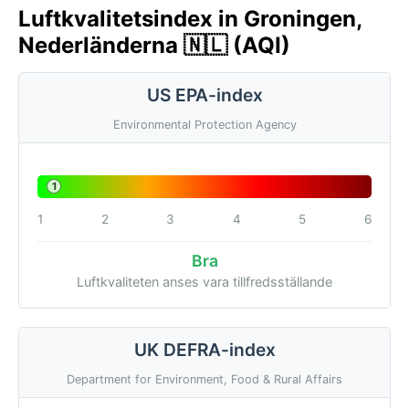
Luftkvalitetsindex in Groningen,
Nederländerna 🇳🇱 (AQI)
US EPA-index
Environmental Protection Agency
1
1
2
3
4
5
6
Bra
Luftkvaliteten anses vara tillfredsställande
UK DEFRA-index
Department for Environment, Food & Rural Affairs