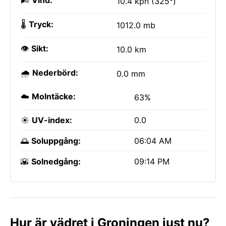
🌬️
Vind:
10.4 kph (325°)
🌡️
Tryck:
1012.0 mb
👁️
Sikt:
10.0 km
🌧️
Nederbörd:
0.0 mm
☁️
Molntäcke:
63%
☀️
UV-index:
0.0
🌅
Soluppgång:
06:04 AM
🌇
Solnedgång:
09:14 PM
Hur är vädret i Groningen just nu?