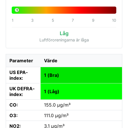
1
1
3
5
7
9
10
Låg
Luftföroreningarna är låga
Parameter
Värde
US EPA-
1 (Bra)
index:
UK DEFRA-
1 (Låg)
index:
CO:
155.0 µg/m³
O3:
111.0 µg/m³
NO2:
3.1 µg/m³