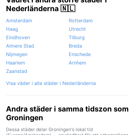
även under sommaren. Dimma är vanlig under
Nederländerna 🇳🇱
höstmorgnar, medan stormar ibland sveper in från
Atlanten. Snö faller sporadiskt men smälter snabbt.
Amsterdam
Rotterdam
Groningen saknar extrema väder som orkaner eller
Haag
Utrecht
monsun – här är det den jämna, fuktiga oceaniska
Eindhoven
Tilburg
rytmen som präglar årstiderna.
Almere Stad
Breda
Nijmegen
Enschede
Haarlem
Arnhem
Zaanstad
Visa väder i alla städer i Nederländerna
Andra städer i samma tidszon som
Groningen
Dessa städer delar Groningen's lokal tid