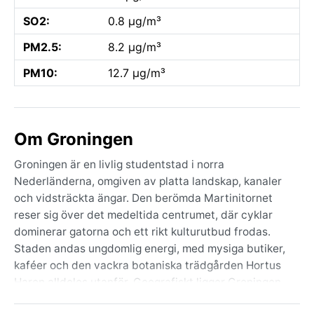
SO2:
0.8 µg/m³
PM2.5:
8.2 µg/m³
PM10:
12.7 µg/m³
Om Groningen
Groningen är en livlig studentstad i norra
Nederländerna, omgiven av platta landskap, kanaler
och vidsträckta ängar. Den berömda Martinitornet
reser sig över det medeltida centrumet, där cyklar
dominerar gatorna och ett rikt kulturutbud frodas.
Staden andas ungdomlig energi, med mysiga butiker,
kaféer och den vackra botaniska trädgården Hortus
Haren alldeles utanför. Geografiskt ligger Groningen
nära Vadehavet, vilket ger en tydlig kustnära prägel