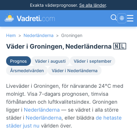
Exakta väderprognoser
.
Se alla länder
.
☰
Vadreti.
com
🌐
Hem
>
Nederländerna
>
Groningen
Väder i Groningen, Nederländerna 🇳🇱
Prognos
Väder i augusti
Väder i september
Årsmedelvärden
Väder i Nederländerna
Liveväder i Groningen, för närvarande 24°C med
molnigt. Visa 7-dagars prognosen, timvisa
förhållanden och luftkvalitetsindex. Groningen
ligger i
Nederländerna
— se vädret i alla större
städer i
Nederländerna
, eller bläddra
de hetaste
städer just nu
världen över.