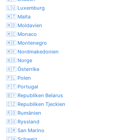
🇱🇺 Luxemburg
🇲🇹 Malta
🇲🇩 Moldavien
🇲🇨 Monaco
🇲🇪 Montenegro
🇲🇰 Nordmakedonien
🇳🇴 Norge
🇦🇹 Österrike
🇵🇱 Polen
🇵🇹 Portugal
🇧🇾 Republiken Belarus
🇨🇿 Republiken Tjeckien
🇷🇴 Rumänien
🇷🇺 Ryssland
🇸🇲 San Marino
🇨🇭 Schweiz