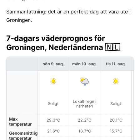
Sammanfattning: det är en perfekt dag att vara ute i
Groningen.
7-dagars väderprognos för
Groningen, Nederländerna 🇳🇱
sön 9. aug.
mån 10. aug.
tis 11. aug.
on
Lokalt regn i
Soligt
Soligt
närheten
Max
29.3°C
22.2°C
20.1°C
temperatur
21.6°C
18.7°C
15.7°C
Genomsnittlig
temperatur