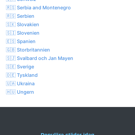
🇷🇸 Serbia and Montenegro
🇷🇸 Serbien
🇸🇰 Slovakien
🇸🇮 Slovenien
🇪🇸 Spanien
🇬🇧 Storbritannien
🇸🇯 Svalbard och Jan Mayen
🇸🇪 Sverige
🇩🇪 Tyskland
🇺🇦 Ukraina
🇭🇺 Ungern
Populära städer idag