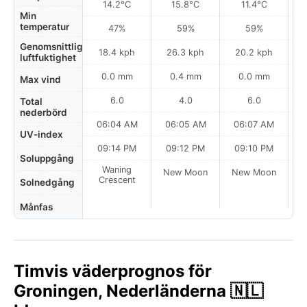
14.2°C
15.8°C
11.4°C
Min
temperatur
47%
59%
59%
Genomsnittlig
18.4 kph
26.3 kph
20.2 kph
luftfuktighet
0.0 mm
0.4 mm
0.0 mm
Max vind
6.0
4.0
6.0
Total
nederbörd
06:04 AM
06:05 AM
06:07 AM
0
UV-index
09:14 PM
09:12 PM
09:10 PM
Soluppgång
Waning
New Moon
New Moon
N
Crescent
Solnedgång
Månfas
Timvis väderprognos för
Groningen, Nederländerna 🇳🇱