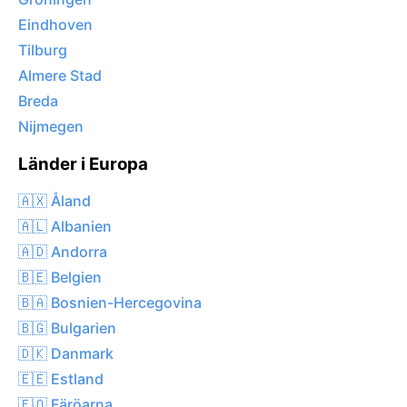
Eindhoven
Tilburg
Almere Stad
Breda
Nijmegen
Länder i Europa
🇦🇽 Åland
🇦🇱 Albanien
🇦🇩 Andorra
🇧🇪 Belgien
🇧🇦 Bosnien-Hercegovina
🇧🇬 Bulgarien
🇩🇰 Danmark
🇪🇪 Estland
🇫🇴 Färöarna