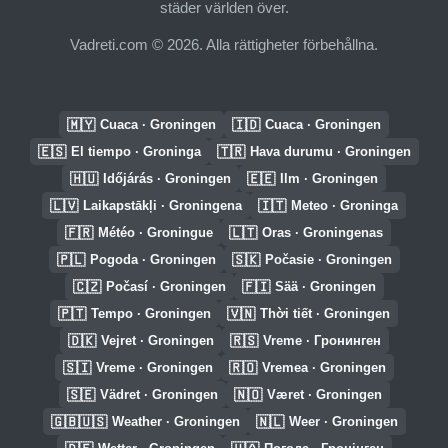
städer världen över.
Vadreti.com © 2026. Alla rättigheter förbehållna.
🇲🇾
🇮🇩
Cuaca · Groningen
Cuaca · Groningen
🇪🇸
🇹🇷
El tiempo · Groninga
Hava durumu · Groningen
🇭🇺
🇪🇪
Időjárás · Groningen
Ilm · Groningen
🇱🇻
🇮🇹
Laikapstākļi · Groningena
Meteo · Groninga
🇫🇷
🇱🇹
Météo · Groningue
Oras · Groningenas
🇵🇱
🇸🇰
Pogoda · Groningen
Počasie · Groningen
🇨🇿
🇫🇮
Počasí · Groningen
Sää · Groningen
🇵🇹
🇻🇳
Tempo · Groningen
Thời tiết · Groningen
🇩🇰
🇷🇸
Vejret · Groningen
Vreme · Гронинген
🇸🇮
🇷🇴
Vreme · Groningen
Vremea · Groningen
🇸🇪
🇳🇴
Vädret · Groningen
Været · Groningen
🇬🇧🇺🇸
🇳🇱
Weather · Groningen
Weer · Groningen