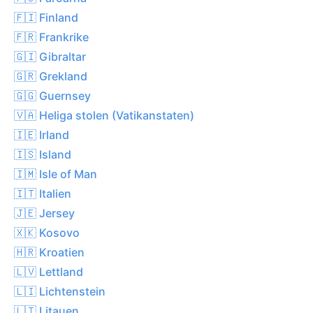
🇫🇮 Finland
🇫🇷 Frankrike
🇬🇮 Gibraltar
🇬🇷 Grekland
🇬🇬 Guernsey
🇻🇦 Heliga stolen (Vatikanstaten)
🇮🇪 Irland
🇮🇸 Island
🇮🇲 Isle of Man
🇮🇹 Italien
🇯🇪 Jersey
🇽🇰 Kosovo
🇭🇷 Kroatien
🇱🇻 Lettland
🇱🇮 Lichtenstein
🇱🇹 Litauen