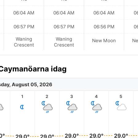
06:04 AM
06:04 AM
06:04 AM
0
06:57 PM
06:57 PM
06:56 PM
0
Waning
Waning
New Moon
N
Crescent
Crescent
 Caymanöarna idag
day, August 05, 2026
1
2
3
4
5
0°
29.0°
29.0°
29.0°
29.0°
29.0°