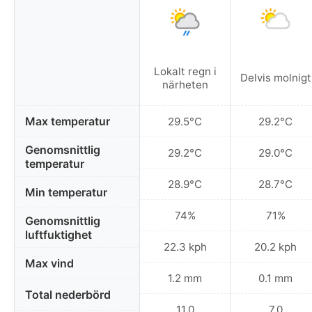
Lokalt regn i
Delvis molnigt
närheten
Max temperatur
29.5°C
29.2°C
Genomsnittlig
29.2°C
29.0°C
temperatur
28.9°C
28.7°C
Min temperatur
74%
71%
Genomsnittlig
luftfuktighet
22.3 kph
20.2 kph
Max vind
1.2 mm
0.1 mm
Total nederbörd
11.0
7.0