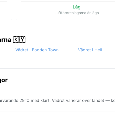
Låg
Luftföroreningarna är låga
arna 🇰🇾
Vädret i Bodden Town
Vädret i Hell
gor
varande 29°C med klart. Vädret varierar över landet — ko