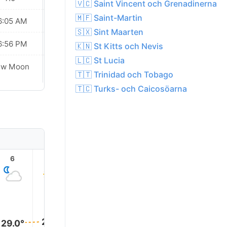
🇻🇨 Saint Vincent och Grenadinerna
🇲🇫 Saint-Martin
6:05 AM
06:05 AM
🇸🇽 Sint Maarten
6:56 PM
06:55 PM
🇰🇳 St Kitts och Nevis
🇱🇨 St Lucia
ew Moon
New Moon
🇹🇹 Trinidad och Tobago
🇹🇨 Turks- och Caicosöarna
6
7
8
9
10
11
29.0°
29.0°
29.0°
29.0°
29.0°
29.0°