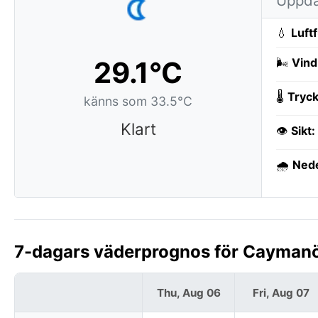
Uppda
💧
Luft
29.1°C
🌬️
Vind
🌡️
Tryck
känns som 33.5°C
Klart
👁️
Sikt:
🌧️
Ned
7-dagars väderprognos för Cayman
Thu, Aug 06
Fri, Aug 07