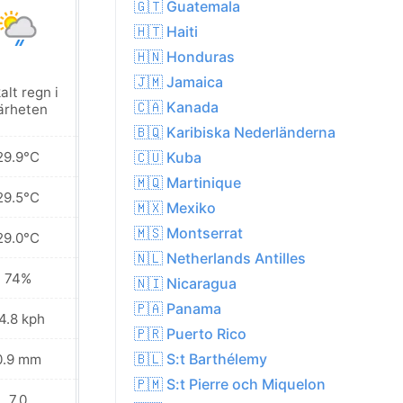
🇬🇹 Guatemala
🇭🇹 Haiti
🇭🇳 Honduras
🇯🇲 Jamaica
alt regn i
Lokalt regn i
🇨🇦 Kanada
ärheten
närheten
🇧🇶 Karibiska Nederländerna
29.9°C
29.5°C
🇨🇺 Kuba
🇲🇶 Martinique
29.5°C
29.3°C
🇲🇽 Mexiko
🇲🇸 Montserrat
29.0°C
29.0°C
🇳🇱 Netherlands Antilles
74%
74%
🇳🇮 Nicaragua
🇵🇦 Panama
4.8 kph
25.9 kph
🇵🇷 Puerto Rico
🇧🇱 S:t Barthélemy
0.9 mm
0.1 mm
🇵🇲 S:t Pierre och Miquelon
7.0
7.0