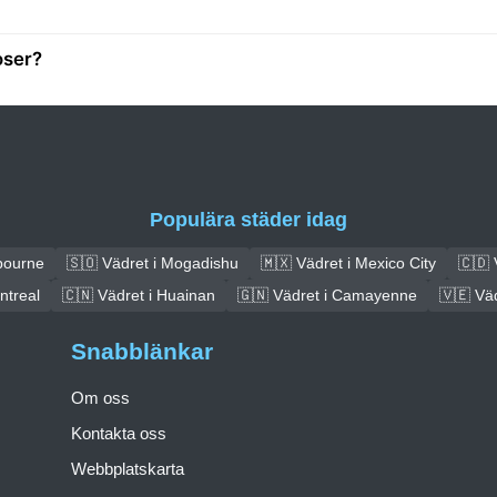
oser?
Populära städer idag
bourne
🇸🇴 Vädret i Mogadishu
🇲🇽 Vädret i Mexico City
🇨🇩 
ntreal
🇨🇳 Vädret i Huainan
🇬🇳 Vädret i Camayenne
🇻🇪 Vä
Snabblänkar
Om oss
Kontakta oss
Webbplatskarta