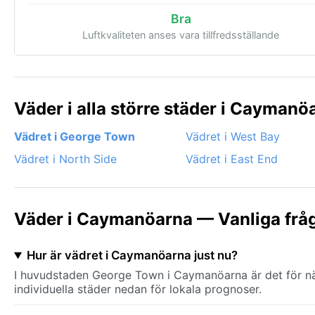
Bra
Luftkvaliteten anses vara tillfredsställande
Väder i alla större städer i Caymanö
Vädret i George Town
Vädret i West Bay
Vädret i North Side
Vädret i East End
Väder i Caymanöarna — Vanliga frå
Hur är vädret i Caymanöarna just nu?
I huvudstaden George Town i Caymanöarna är det för när
individuella städer nedan för lokala prognoser.