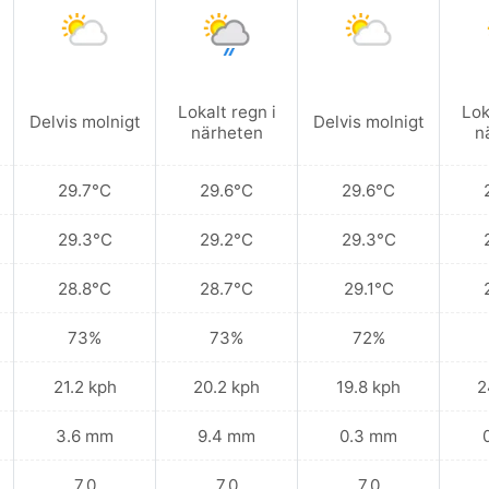
Lokalt regn i
Lok
Delvis molnigt
Delvis molnigt
närheten
n
29.7°C
29.6°C
29.6°C
29.3°C
29.2°C
29.3°C
28.8°C
28.7°C
29.1°C
73%
73%
72%
21.2 kph
20.2 kph
19.8 kph
2
3.6 mm
9.4 mm
0.3 mm
7.0
7.0
7.0