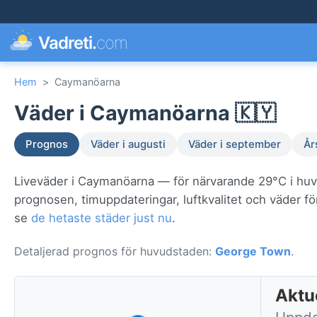
Vadreti.
com
Hem
>
Caymanöarna
Väder i Caymanöarna 🇰🇾
Prognos
Väder i augusti
Väder i september
År
Liveväder i Caymanöarna — för närvarande 29°C i hu
prognosen, timuppdateringar, luftkvalitet och väder f
se
de hetaste städer just nu
.
Detaljerad prognos för huvudstaden:
George Town
.
Aktu