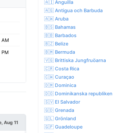
🇦🇮 Anguilla
🇦🇬 Antigua och Barbuda
🇦🇼 Aruba
🇧🇸 Bahamas
🇧🇧 Barbados
3 AM
🇧🇿 Belize
🇧🇲 Bermuda
9 PM
🇻🇬 Brittiska Jungfruöarna
🇨🇷 Costa Rica
🇨🇼 Curaçao
🇩🇲 Dominica
🇩🇴 Dominikanska republiken
🇸🇻 El Salvador
🇬🇩 Grenada
🇬🇱 Grönland
e, Aug 11
Wed, Aug 12
🇬🇵 Guadeloupe