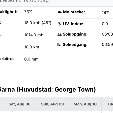
terad kl. 19:00 idag
fuktighet:
73%
☁️
Molntäcke:
18%
:
18.0 kph (45°)
☀️
UV-index:
0.0
🌅
Soluppgång:
06:0
:
1014.0 mb
🌇
Solnedgång:
06:5
10.0 km
erbörd:
0.0 mm
öarna (Huvudstad: George Town)
Sat, Aug 08
Sun, Aug 09
Mon, Aug 10
Tu