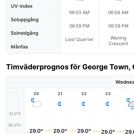
UV-index
06:03 AM
06:04 AM
Soluppgång
06:59 PM
06:58 PM
Solnedgång
Waning
Last Quarter
Crescent
Månfas
Timväderprognos för George Town,
Wednes
20
21
22
23
31.0°C
30.0°C
29.0°
29.0°
29.0°
29.0°
29.