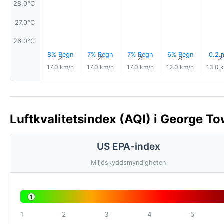
28.0°C
27.0°C
26.0°C
8% Regn
7% Regn
7% Regn
6% Regn
0.2
↑
↑
↑
↑
17.0 km/h
17.0 km/h
17.0 km/h
12.0 km/h
13.0 
Luftkvalitetsindex (AQI) i George 
US EPA-index
Miljöskyddsmyndigheten
1
1
2
3
4
5