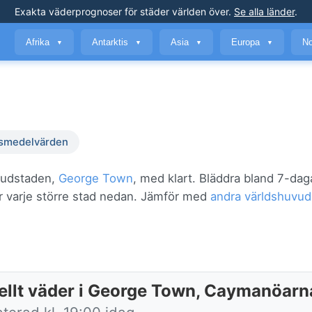
Exakta väderprognoser
för städer världen över
.
Se alla länder
.
Afrika
Antarktis
Asia
Europa
No
▼
▼
▼
▼
smedelvärden
vudstaden,
George Town
, med klart. Bläddra bland 7-dag
ör varje större stad nedan. Jämför med
andra världshuvud
ellt väder i George Town, Caymanöarn