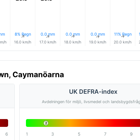
 mm
8% Regn
0.0 mm
0.0 mm
0.0 mm
11% Regn
↑
↑
↑
↑
↑
↑
km/h
16.0 km/h
17.0 km/h
18.0 km/h
19.0 km/h
20.0 km/h
Town, Caymanöarna
UK DEFRA-index
Avdelningen för miljö, livsmedel och landsbygdsfrå
2
6
1
3
5
7
9