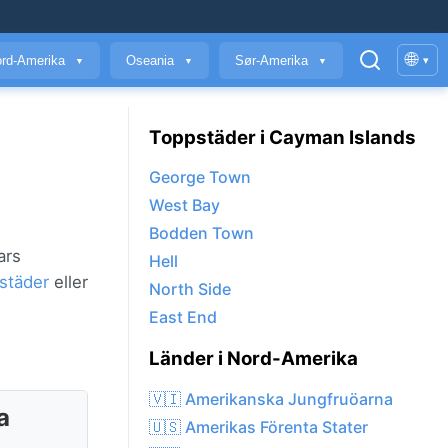
🌐
rd-Amerika
Oseania
Sør-Amerika
▾
▼
▼
▼
Toppstäder i Cayman Islands
George Town
West Bay
Bodden Town
ars
Hell
städer
eller
North Side
East End
Länder i Nord-Amerika
🇻🇮 Amerikanska Jungfruöarna
a
🇺🇸 Amerikas Förenta Stater