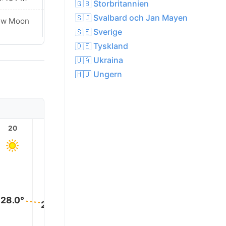
🇬🇧 Storbritannien
🇸🇯 Svalbard och Jan Mayen
Waxing
ew Moon
Crescent
🇸🇪 Sverige
🇩🇪 Tyskland
🇺🇦 Ukraina
🇭🇺 Ungern
20
21
22
23
1
28.0°
28.0°
28.0°
28.0°
28.0°
28.0°