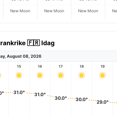
New Moon
New Moon
New Moon
N
rankrike 🇫🇷 Idag
ay, August 08, 2026
4
15
16
17
18
19
31.0°
0°
31.0°
30.0°
30.0°
29.0°