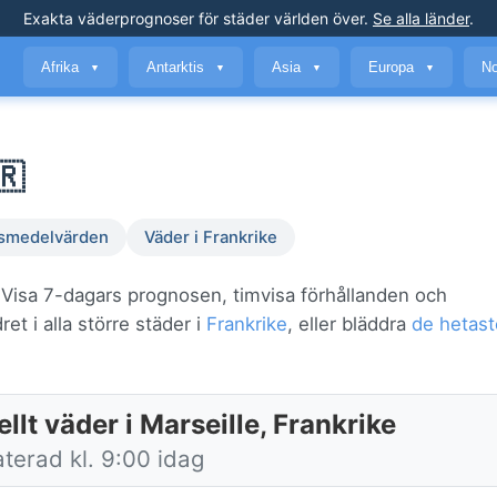
Exakta väderprognoser
för städer världen över
.
Se alla länder
.
Afrika
Antarktis
Asia
Europa
No
▼
▼
▼
▼
🇷
smedelvärden
Väder i Frankrike
. Visa 7-dagars prognosen, timvisa förhållanden och
et i alla större städer i
Frankrike
, eller bläddra
de hetast
llt väder i Marseille, Frankrike
terad kl. 9:00 idag