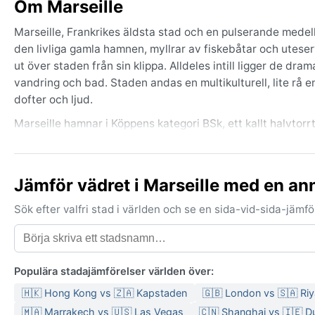
Om Marseille
Marseille, Frankrikes äldsta stad och en pulserande medelh
den livliga gamla hamnen, myllrar av fiskebåtar och utes
ut över staden från sin klippa. Alldeles intill ligger de dr
vandring och bad. Staden andas en multikulturell, lite rå en
dofter och ljud.
Marseille hamnar i Köppens kategori BSk, ett kallt halvtorr
Jämför vädret i Marseille med en an
Sök efter valfri stad i världen och se en sida-vid-sida-jäm
Populära stadajämförelser världen över:
🇭🇰 Hong Kong vs 🇿🇦 Kapstaden
🇬🇧 London vs 🇸🇦 Ri
🇲🇦 Marrakech vs 🇺🇸 Las Vegas
🇨🇳 Shanghai vs 🇮🇪 Du