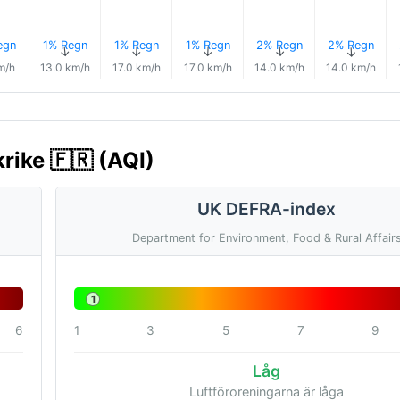
egn
1% Regn
1% Regn
1% Regn
2% Regn
2% Regn
↑
↑
↑
↑
↑
↑
m/h
13.0 km/h
17.0 km/h
17.0 km/h
14.0 km/h
14.0 km/h
krike 🇫🇷 (AQI)
UK DEFRA-index
Department for Environment, Food & Rural Affair
1
6
1
3
5
7
9
Låg
Luftföroreningarna är låga