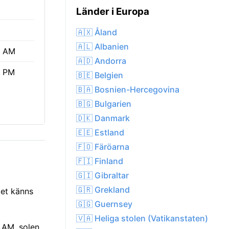
Länder i Europa
🇦🇽 Åland
🇦🇱 Albanien
6 AM
🇦🇩 Andorra
2 PM
🇧🇪 Belgien
🇧🇦 Bosnien-Hercegovina
🇧🇬 Bulgarien
🇩🇰 Danmark
🇪🇪 Estland
🇫🇴 Färöarna
🇫🇮 Finland
🇬🇮 Gibraltar
🇬🇷 Grekland
det känns
🇬🇬 Guernsey
🇻🇦 Heliga stolen (Vatikanstaten)
6 AM, solen