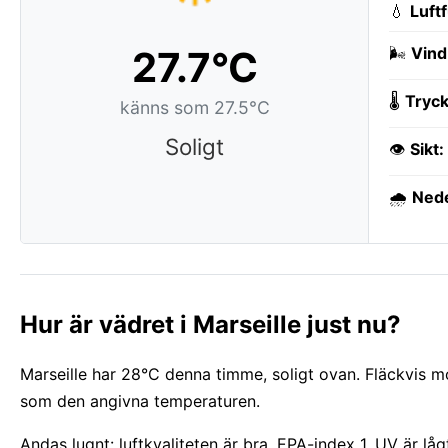
💧
Luft
27.7°C
🌬️
Vind
🌡️
Tryck
känns som 27.5°C
Soligt
👁️
Sikt:
🌧️
Ned
Hur är vädret i Marseille just nu?
Marseille har 28°C denna timme, soligt ovan. Fläckvis m
som den angivna temperaturen.
Andas lugnt: luftkvaliteten är bra, EPA-index 1. UV är l