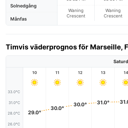
Solnedgång
Waning
Waning
Crescent
Crescent
Månfas
Timvis väderprognos för Marseille, F
Saturd
10
11
12
13
1
33.0°C
31.
31.0°
31.0°C
30.0°
30.0°
29.0°
28.0°C
26.0°C