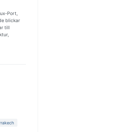
eux-Port,
de blickar
 till
ktur,
rrakech