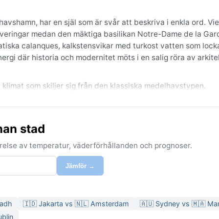
avshamn, har en själ som är svår att beskriva i enkla ord. Vi
erveringar medan den mäktiga basilikan Notre-Dame de la Gar
amatiska calanques, kalkstensvikar med turkost vatten som lockar
ergi där historia och modernitet möts i en salig röra av arkite
t klimat som skiljer sig från den klassiska medelhavstypen.
nan stad
förelse av temperatur, väderförhållanden och prognoser.
Jämför →
yadh
🇮🇩 Jakarta vs 🇳🇱 Amsterdam
🇦🇺 Sydney vs 🇲🇦 Ma
blin