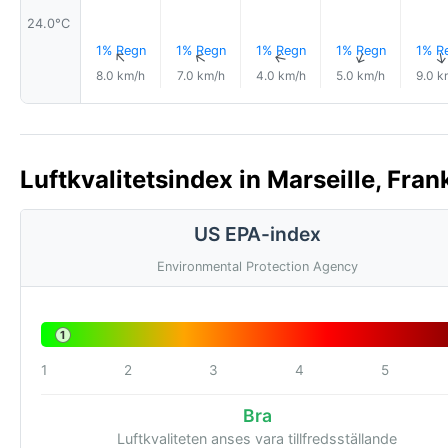
24.0°C
1% Regn
1% Regn
1% Regn
1% Regn
1% R
↑
↑
↑
↑
8.0 km/h
7.0 km/h
4.0 km/h
5.0 km/h
9.0 k
Luftkvalitetsindex in Marseille, Fran
US EPA-index
Environmental Protection Agency
1
1
2
3
4
5
Bra
Luftkvaliteten anses vara tillfredsställande