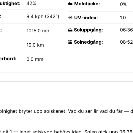
fuktighet:
42%
☁️
Molntäcke:
0%
:
9.4 kph (342°)
☀️
UV-index:
1.0
🌅
Soluppgång:
06:3
:
1015.0 mb
🌇
Solnedgång:
08:5
10.0 km
erbörd:
0.0 mm
olnighet bryter upp solskenet. Vad du ser är vad du får — 
ågt på 1 — inget solskydd behövs idag. Solen gick upp 06:3