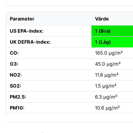
Parameter
Värde
US EPA-index:
1 (Bra)
UK DEFRA-index:
1 (Låg)
CO:
165.0 µg/m³
O3:
45.0 µg/m³
NO2:
11.8 µg/m³
SO2:
1.5 µg/m³
PM2.5:
6.3 µg/m³
PM10:
10.6 µg/m³