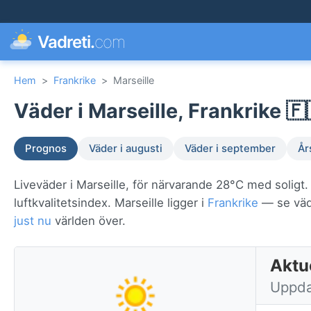
Vadreti.
com
Hem
>
Frankrike
>
Marseille
Väder i Marseille, Frankrike 🇫
Prognos
Väder i augusti
Väder i september
År
Liveväder i Marseille, för närvarande 28°C med soligt
luftkvalitetsindex. Marseille ligger i
Frankrike
— se vädr
just nu
världen över.
Aktue
Uppda