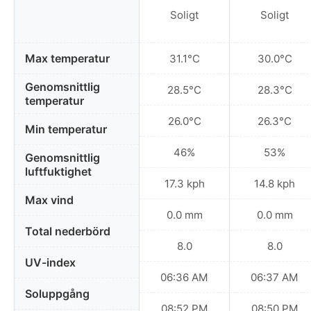
Soligt
Soligt
Max temperatur
31.1°C
30.0°C
Genomsnittlig
28.5°C
28.3°C
temperatur
26.0°C
26.3°C
Min temperatur
46%
53%
Genomsnittlig
luftfuktighet
17.3 kph
14.8 kph
Max vind
0.0 mm
0.0 mm
Total nederbörd
8.0
8.0
UV-index
06:36 AM
06:37 AM
Soluppgång
08:52 PM
08:50 PM