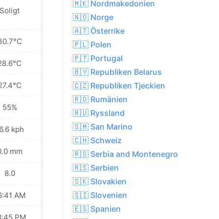
🇲🇰 Nordmakedonien
Soligt
Soligt
🇳🇴 Norge
🇦🇹 Österrike
30.7°C
30.5°C
🇵🇱 Polen
🇵🇹 Portugal
28.6°C
28.3°C
🇧🇾 Republiken Belarus
27.4°C
26.7°C
🇨🇿 Republiken Tjeckien
🇷🇴 Rumänien
55%
61%
🇷🇺 Ryssland
🇸🇲 San Marino
6.6 kph
14.8 kph
🇨🇭 Schweiz
0.0 mm
0.0 mm
🇷🇸 Serbia and Montenegro
🇷🇸 Serbien
8.0
8.0
🇸🇰 Slovakien
🇸🇮 Slovenien
6:41 AM
06:42 AM
🇪🇸 Spanien
8:45 PM
08:43 PM