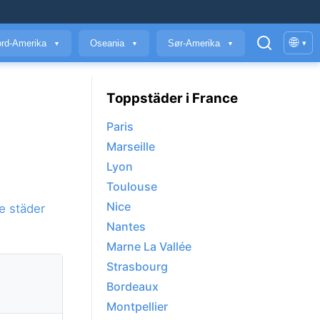
🌐
rd-Amerika
Oseania
Sør-Amerika
▾
▼
▼
▼
Toppstäder i France
Paris
Marseille
Lyon
Toulouse
Nice
e städer
Nantes
Marne La Vallée
Strasbourg
Bordeaux
Montpellier