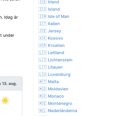
🇮🇪 Irland
🇮🇸 Island
🇮🇲 Isle of Man
n. Idag är
🇮🇹 Italien
🇯🇪 Jersey
gt under
🇽🇰 Kosovo
🇭🇷 Kroatien
🇱🇻 Lettland
🇱🇮 Lichtenstein
🇱🇹 Litauen
🇱🇺 Luxemburg
🇲🇹 Malta
s 13. aug.
fre 14. aug.
🇲🇩 Moldavien
🇲🇨 Monaco
🇲🇪 Montenegro
🇳🇱 Nederländerna