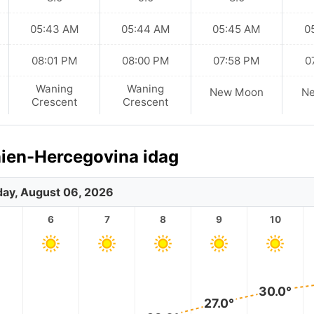
05:43 AM
05:44 AM
05:45 AM
0
08:01 PM
08:00 PM
07:58 PM
0
Waning
Waning
New Moon
N
Crescent
Crescent
nien-Hercegovina idag
ay, August 06, 2026
6
7
8
9
10
30.0°
27.0°