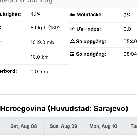
terad kl. :00 idag
fuktighet:
42%
☁️
Molntäcke:
2%
:
6.1 kph (139°)
☀️
UV-index:
0.0
🌅
Soluppgång:
05:4
:
1019.0 mb
🌇
Solnedgång:
08:0
10.0 km
erbörd:
0.0 mm
-Hercegovina (Huvudstad: Sarajevo)
Sat, Aug 08
Sun, Aug 09
Mon, Aug 10
Tu