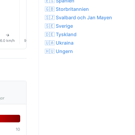
🇪🇸 Spanien
🇬🇧 Storbritannien
🇸🇯 Svalbard och Jan Mayen
🇸🇪 Sverige
🇩🇪 Tyskland
↑
↑
↑
↑
↑
↑
6.0 km/h
9.0 km/h
11.0 km/h
12.0 km/h
10.0 km/h
7.0 km/
🇺🇦 Ukraina
🇭🇺 Ungern
gor
10