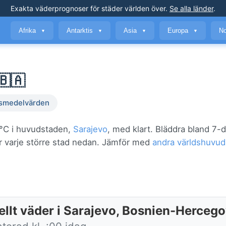
Exakta väderprognoser
för städer världen över
.
Se alla länder
.
Afrika
Antarktis
Asia
Europa
No
▼
▼
▼
▼
🇧🇦
smedelvärden
5°C i huvudstaden,
Sarajevo
, med klart. Bläddra bland 7-
ör varje större stad nedan. Jämför med
andra världshuvud
ellt väder i Sarajevo, Bosnien-Herceg