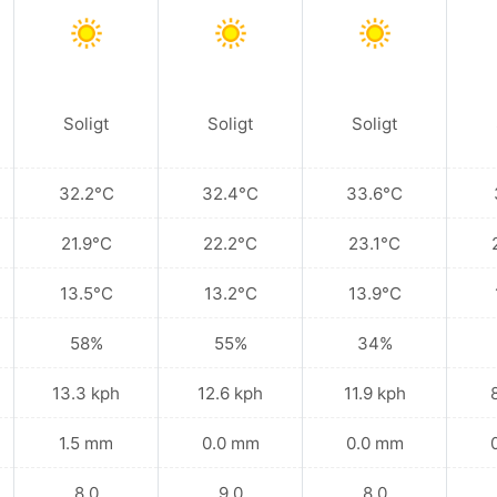
Soligt
Soligt
Soligt
32.2°C
32.4°C
33.6°C
21.9°C
22.2°C
23.1°C
13.5°C
13.2°C
13.9°C
58%
55%
34%
13.3 kph
12.6 kph
11.9 kph
1.5 mm
0.0 mm
0.0 mm
8.0
9.0
8.0