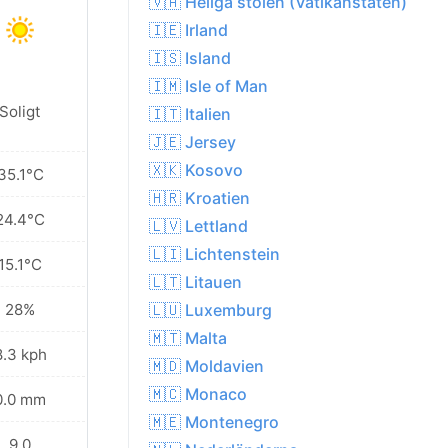
🇻🇦 Heliga stolen (Vatikanstaten)
🇮🇪 Irland
🇮🇸 Island
🇮🇲 Isle of Man
Soligt
🇮🇹 Italien
🇯🇪 Jersey
🇽🇰 Kosovo
35.1°C
🇭🇷 Kroatien
24.4°C
🇱🇻 Lettland
🇱🇮 Lichtenstein
15.1°C
🇱🇹 Litauen
28%
🇱🇺 Luxemburg
🇲🇹 Malta
8.3 kph
🇲🇩 Moldavien
🇲🇨 Monaco
0.0 mm
🇲🇪 Montenegro
9.0