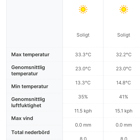
Soligt
Soligt
Max temperatur
33.3°C
32.2°C
Genomsnittlig
23.0°C
23.0°C
temperatur
13.3°C
14.8°C
Min temperatur
35%
41%
Genomsnittlig
luftfuktighet
11.5 kph
15.1 kph
Max vind
0.0 mm
0.0 mm
Total nederbörd
8.0
8.0