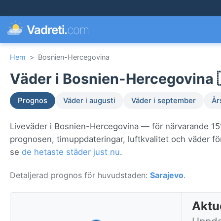
Vadreti.
com
Hem
>
Bosnien-Hercegovina
Väder i Bosnien-Hercegovina 
Prognos
Väder i augusti
Väder i september
År
Liveväder i Bosnien-Hercegovina — för närvarande 1
prognosen, timuppdateringar, luftkvalitet och väder f
se
de hetaste städer just nu
.
Detaljerad prognos för huvudstaden:
Sarajevo
.
Aktu