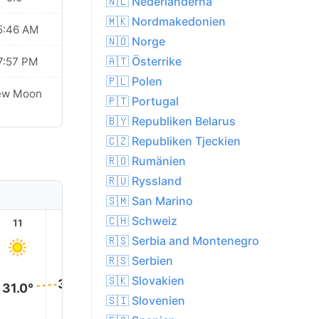
🇳🇱 Nederländerna
🇲🇰 Nordmakedonien
5:46 AM
🇳🇴 Norge
🇦🇹 Österrike
7:57 PM
🇵🇱 Polen
ew Moon
🇵🇹 Portugal
🇧🇾 Republiken Belarus
🇨🇿 Republiken Tjeckien
🇷🇴 Rumänien
🇷🇺 Ryssland
🇸🇲 San Marino
🇨🇭 Schweiz
11
12
13
14
15
16
🇷🇸 Serbia and Montenegro
🇷🇸 Serbien
33.0
33.0°
33.0°
🇸🇰 Slovakien
33.0°
32.0°
31.0°
🇸🇮 Slovenien