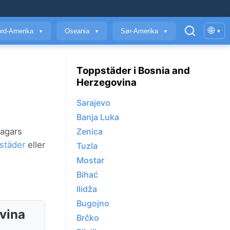
🌐
rd-Amerika
Oseania
Sør-Amerika
▾
▼
▼
▼
Toppstäder i Bosnia and
Herzegovina
Sarajevo
Banja Luka
dagars
Zenica
städer
eller
Tuzla
Mostar
Bihać
Ilidža
Bugojno
ovina
Brčko