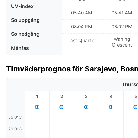
UV-index
05:40 AM
05:41 AM
Soluppgång
08:04 PM
08:02 PM
Solnedgång
Waning
Last Quarter
Crescent
Månfas
Timväderprognos för Sarajevo, Bos
Thursd
1
2
3
4
5
35.0°C
29.0°C