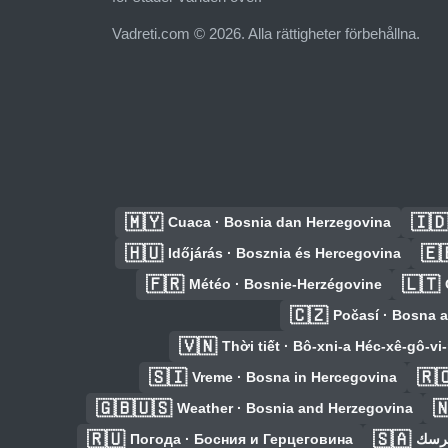
Vadreti.com © 2026. Alla rättigheter förbehållna.
🇲🇾
🇮
Cuaca · Bosnia dan Herzegovina
🇭🇺
🇪
Időjárás · Bosznia és Hercegovina
🇫🇷
🇱🇹
Météo · Bosnie-Herzégovine
🇨🇿
Počasí · Bosna 
🇻🇳
Thời tiết · Bô-xni-a Héc-xê-gô-v
🇸🇮
🇷
Vreme · Bosna in Hercegovina
🇬🇧🇺🇸

Weather · Bosnia and Herzegovina
🇷🇺
🇸🇦
Погода · Босния и Герцеговина
الطق