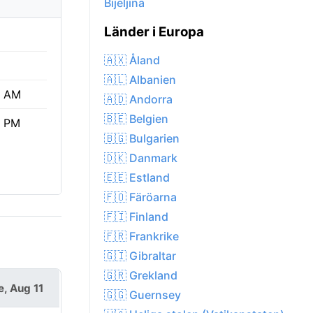
Bijeljina
Länder i Europa
🇦🇽 Åland
🇦🇱 Albanien
0 AM
🇦🇩 Andorra
🇧🇪 Belgien
4 PM
🇧🇬 Bulgarien
🇩🇰 Danmark
🇪🇪 Estland
🇫🇴 Färöarna
🇫🇮 Finland
🇫🇷 Frankrike
🇬🇮 Gibraltar
🇬🇷 Grekland
e, Aug 11
🇬🇬 Guernsey