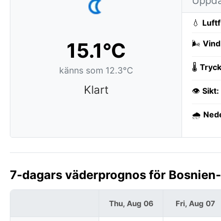
Uppda
💧
Luft
15.1°C
🌬️
Vind
🌡️
Tryck
känns som 12.3°C
Klart
👁️
Sikt:
🌧️
Ned
7-dagars väderprognos för Bosnien
Thu, Aug 06
Fri, Aug 07