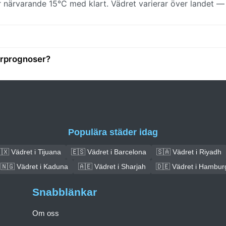
 närvarande 15°C med klart. Vädret varierar över landet — 
erprognoser?
Populära städer idag
🇽 Vädret i Tijuana
🇪🇸 Vädret i Barcelona
🇸🇦 Vädret i Riyadh
🇳🇬 Vädret i Kaduna
🇦🇪 Vädret i Sharjah
🇩🇪 Vädret i Hambur
Snabblänkar
Om oss