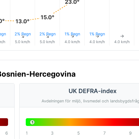
23.0°
15.0°
0°
13.0°
egn
2% Regn
2% Regn
1% Regn
1% Regn
↑
↑
↑
↑
↑
↑
m/h
5.0 km/h
5.0 km/h
4.0 km/h
4.0 km/h
4.0 km/h
, Bosnien-Hercegovina
UK DEFRA-index
Avdelningen för miljö, livsmedel och landsbygdsfrå
1
6
1
3
5
7
9