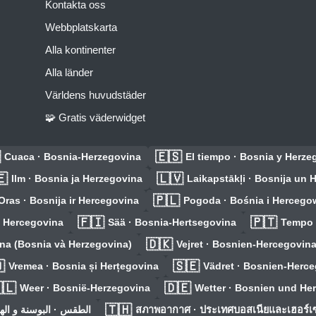
Kontakta oss
Webbplatskarta
Alla kontinenter
Alla länder
Världens huvudstäder
🧩 Gratis väderwidget

🇪🇸
Cuaca · Bosnia-Herzegovina
El tiempo · Bosnia y Herze
🇪
🇱🇻
Ilm · Bosnia ja Herzegovina
Laikapstākļi · Bosnija un 
🇵🇱
Oras · Bosnija ir Hercegovina
Pogoda · Bośnia i Hercego
🇫🇮
🇵🇹
a Hercegovina
Sää · Bosnia-Hertsegovina
Tempo 
🇩🇰
i-na (Bosnia và Herzegovina)
Vejret · Bosnien-Hercegovin

🇸🇪
Vremea · Bosnia și Herțegovina
Vädret · Bosnien-Herc
🇱
🇩🇪
Weer · Bosnië-Herzegovina
Wetter · Bosnien und He
🇹🇭
س · البوسنة و الهرسك
สภาพอากาศ · ประเทศบอสเนียและเฮอร์เ