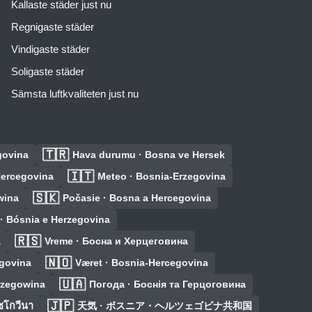
Kallaste städer just nu
Regnigaste städer
Vindigaste städer
Soligaste städer
Sämsta luftkvaliteten just nu
🇹🇷
govina
Hava durumu · Bosna ve Hersek
🇮🇹
Hercegovina
Meteo · Bosnia-Erzegovina
🇸🇰
wina
Počasie · Bosna a Hercegovina
· Bósnia e Herzegovina
🇷🇸
a
Vreme · Босна и Херцеговина
🇳🇴
egovina
Været · Bosnia-Hercegovina
🇺🇦
rzegowina
Погода · Боснія та Герцоговина
🇯🇵
ซโกวีนา
天気 · ボスニア・ヘルツェゴビナ共和国