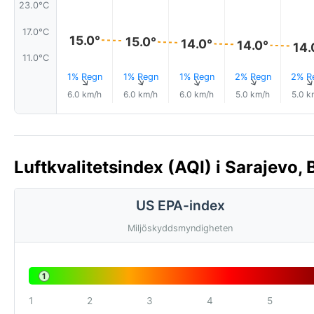
23.0°C
17.0°C
15.0°
15.0°
14.0°
14.0°
14.
11.0°C
1% Regn
1% Regn
1% Regn
2% Regn
2% R
↑
↑
↑
↑
6.0 km/h
6.0 km/h
6.0 km/h
5.0 km/h
5.0 k
Luftkvalitetsindex (AQI) i Sarajevo
US EPA-index
Miljöskyddsmyndigheten
1
1
2
3
4
5