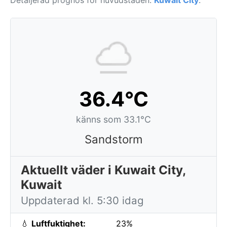
Detaljerad prognos för huvudstaden:
Kuwait City
.
36.4°C
känns som 33.1°C
Sandstorm
Aktuellt väder i Kuwait City,
Kuwait
Uppdaterad kl. 5:30 idag
💧
Luftfuktighet:
23%