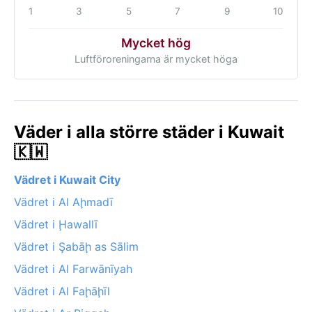
1
3
5
7
9
10
Mycket hög
Luftföroreningarna är mycket höga
Väder i alla större städer i Kuwait
🇰🇼
Vädret i Kuwait City
Vädret i Al Aḩmadī
Vädret i Ḩawallī
Vädret i Şabāḩ as Sālim
Vädret i Al Farwānīyah
Vädret i Al Faḩāḩīl