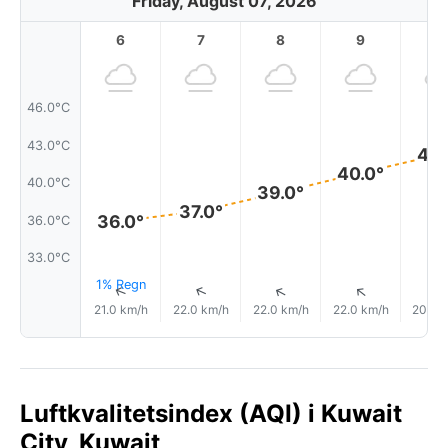
Friday, August 07, 2026
6
7
8
9
1
46.0°C
43.0°C
42.
40.0°
40.0°C
39.0°
37.0°
36.0°
36.0°C
33.0°C
1% Regn
↑
↑
↑
↑
21.0 km/h
22.0 km/h
22.0 km/h
22.0 km/h
20.0 
Luftkvalitetsindex (AQI) i Kuwait
City, Kuwait