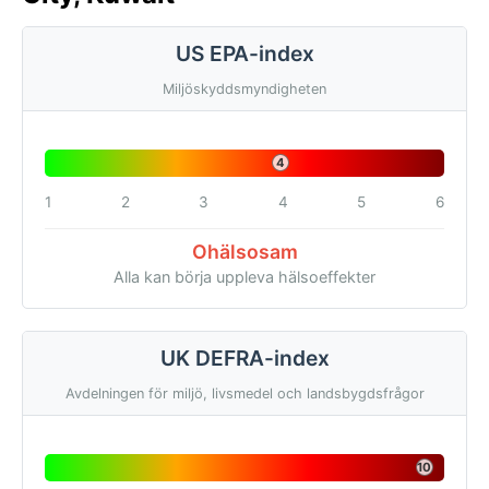
US EPA-index
Miljöskyddsmyndigheten
4
1
2
3
4
5
6
Ohälsosam
Alla kan börja uppleva hälsoeffekter
UK DEFRA-index
Avdelningen för miljö, livsmedel och landsbygdsfrågor
10