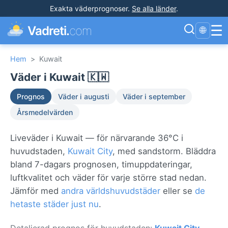
Exakta väderprognoser
.
Se alla länder
.
☰
Vadreti.
com
🌐
Hem
>
Kuwait
Väder i Kuwait 🇰🇼
Prognos
Väder i augusti
Väder i september
Årsmedelvärden
Liveväder i Kuwait — för närvarande 36°C i
huvudstaden,
Kuwait City
, med sandstorm. Bläddra
bland 7-dagars prognosen, timuppdateringar,
luftkvalitet och väder för varje större stad nedan.
Jämför med
andra världshuvudstäder
eller se
de
hetaste städer just nu
.