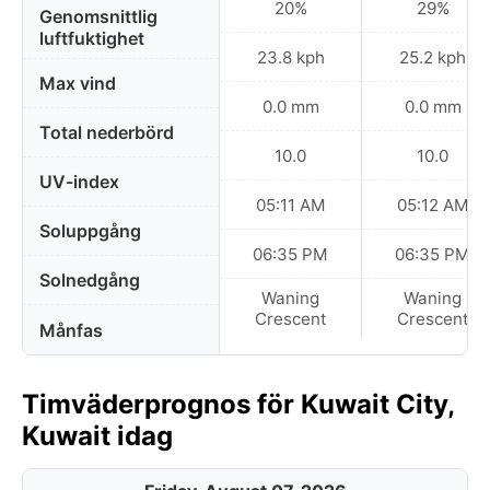
20%
29%
Genomsnittlig
luftfuktighet
23.8 kph
25.2 kph
Max vind
0.0 mm
0.0 mm
Total nederbörd
10.0
10.0
UV-index
05:11 AM
05:12 AM
Soluppgång
06:35 PM
06:35 PM
Solnedgång
Waning
Waning
Crescent
Crescent
Månfas
Timväderprognos för Kuwait City,
Kuwait idag