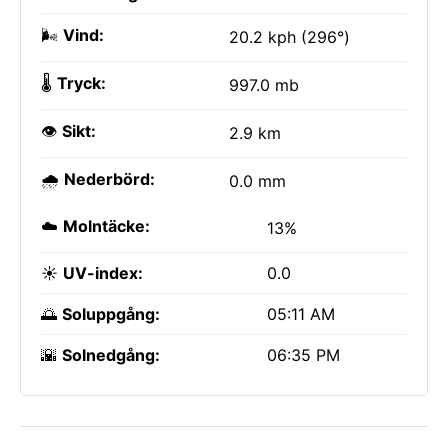
🌬️
Vind:
20.2 kph (296°)
🌡️
Tryck:
997.0 mb
👁️
Sikt:
2.9 km
🌧️
Nederbörd:
0.0 mm
☁️
Molntäcke:
13%
☀️
UV-index:
0.0
🌅
Soluppgång:
05:11 AM
🌇
Solnedgång:
06:35 PM