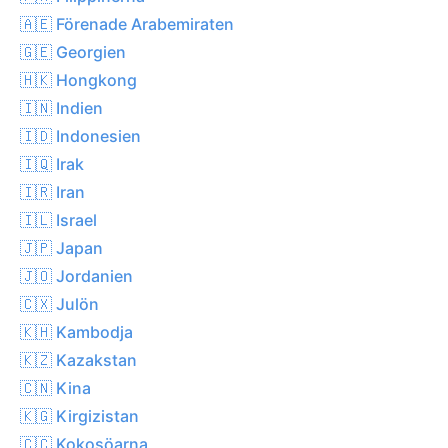
🇦🇪 Förenade Arabemiraten
🇬🇪 Georgien
🇭🇰 Hongkong
🇮🇳 Indien
🇮🇩 Indonesien
🇮🇶 Irak
🇮🇷 Iran
🇮🇱 Israel
🇯🇵 Japan
🇯🇴 Jordanien
🇨🇽 Julön
🇰🇭 Kambodja
🇰🇿 Kazakstan
🇨🇳 Kina
🇰🇬 Kirgizistan
🇨🇨 Kokosöarna