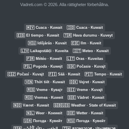
Vadreti.com © 2026. Alla rättigheter förbehållna.
🇲🇾
🇮🇩
Cuaca · Kuwait
Cuaca · Kuwait
🇪🇸
🇹🇷
El tiempo · Kuwait
Hava durumu · Kuveyt
🇭🇺
🇪🇪
Időjárás · Kuvait
Ilm · Kuveit
🇱🇻
🇮🇹
Laikapstākļi · Kuveita
Meteo · Kuwait
🇫🇷
🇱🇹
Météo · Koweït
Oras · Kuveitas
🇵🇱
🇸🇰
Pogoda · Kuwejt
Počasie · Kuvajt
🇨🇿
🇫🇮
🇵🇹
Počasí · Kuvajt
Sää · Kuwait
Tempo · Kuwait
🇻🇳
🇩🇰
Thời tiết · Kuwait
Vejret · Kuwait
🇷🇸
🇸🇮
Vreme · Кувајт
Vreme · Kuvajt
🇷🇴
🇸🇪
Vremea · Kuweit
Vädret · Kuwait
🇳🇴
🇬🇧🇺🇸
Været · Kuwait
Weather · State of Kuwait
🇳🇱
🇩🇪
Weer · Koeweit
Wetter · Kuwait
🇺🇦
🇷🇺
Погода · Кувейт
Погода · Кувейт
🇸🇦
🇹🇭
الطقس · دَوْلَة اَلْكُوَيْت
สภาพอากาศ · ประเทศคูเวต