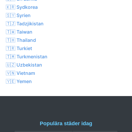
🇰🇷 Sydkorea
🇸🇾 Syrien
🇹🇯 Tadzjikistan
🇹🇼 Taiwan
🇹🇭 Thailand
🇹🇷 Turkiet
🇹🇲 Turkmenistan
🇺🇿 Uzbekistan
🇻🇳 Vietnam
🇾🇪 Yemen
Populära städer idag