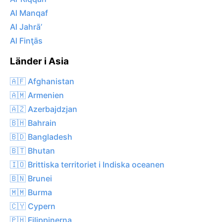
Al Manqaf
Al Jahrā’
Al Finţās
Länder i Asia
🇦🇫 Afghanistan
🇦🇲 Armenien
🇦🇿 Azerbajdzjan
🇧🇭 Bahrain
🇧🇩 Bangladesh
🇧🇹 Bhutan
🇮🇴 Brittiska territoriet i Indiska oceanen
🇧🇳 Brunei
🇲🇲 Burma
🇨🇾 Cypern
🇵🇭 Filippinerna