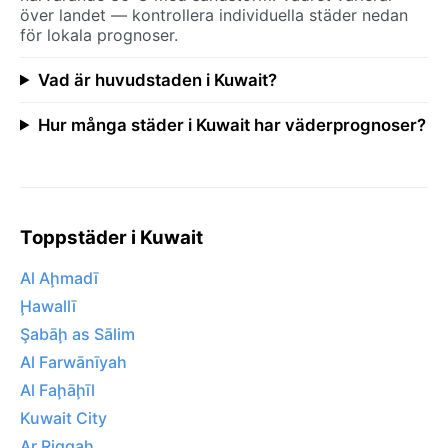
över landet — kontrollera individuella städer nedan
för lokala prognoser.
Vad är huvudstaden i Kuwait?
Hur många städer i Kuwait har väderprognoser?
Toppstäder i Kuwait
Al Aḩmadī
Ḩawallī
Şabāḩ as Sālim
Al Farwānīyah
Al Faḩāḩīl
Kuwait City
Ar Riqqah