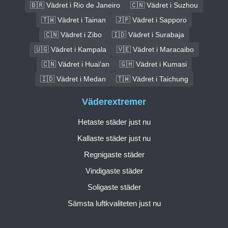
🇧🇷 Vädret i Rio de Janeiro
🇨🇳 Vädret i Suzhou
🇹🇼 Vädret i Tainan
🇯🇵 Vädret i Sapporo
🇨🇳 Vädret i Zibo
🇮🇩 Vädret i Surabaja
🇺🇬 Vädret i Kampala
🇻🇪 Vädret i Maracaibo
🇨🇳 Vädret i Huai'an
🇬🇭 Vädret i Kumasi
🇮🇩 Vädret i Medan
🇹🇼 Vädret i Taichung
Väderextremer
Hetaste städer just nu
Kallaste städer just nu
Regnigaste städer
Vindigaste städer
Soligaste städer
Sämsta luftkvaliteten just nu