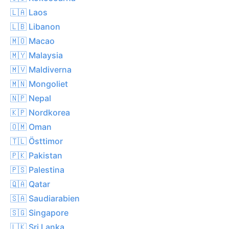
🇱🇦 Laos
🇱🇧 Libanon
🇲🇴 Macao
🇲🇾 Malaysia
🇲🇻 Maldiverna
🇲🇳 Mongoliet
🇳🇵 Nepal
🇰🇵 Nordkorea
🇴🇲 Oman
🇹🇱 Östtimor
🇵🇰 Pakistan
🇵🇸 Palestina
🇶🇦 Qatar
🇸🇦 Saudiarabien
🇸🇬 Singapore
🇱🇰 Sri Lanka