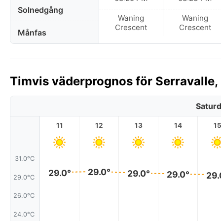
Solnedgång
Waning
Waning
Crescent
Crescent
Månfas
Timvis väderprognos för Serravalle,
Saturd
11
12
13
14
1
31.0°C
29.0°
29.0°
29.0°
29.0°
29.
29.0°C
26.0°C
24.0°C