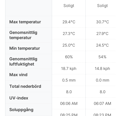
Soligt
Soligt
Max temperatur
29.4°C
30.7°C
Genomsnittlig
27.3°C
27.9°C
temperatur
25.0°C
24.5°C
Min temperatur
60%
54%
Genomsnittlig
luftfuktighet
18.7 kph
14.8 kph
Max vind
0.5 mm
0.0 mm
Total nederbörd
8.0
8.0
UV-index
06:06 AM
06:07 AM
Soluppgång
08:25 PM
08:23 PM