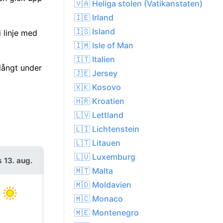
🇻🇦 Heliga stolen (Vatikanstaten)
🇮🇪 Irland
🇮🇸 Island
i linje med
🇮🇲 Isle of Man
🇮🇹 Italien
långt under
🇯🇪 Jersey
🇽🇰 Kosovo
🇭🇷 Kroatien
🇱🇻 Lettland
🇱🇮 Lichtenstein
🇱🇹 Litauen
🇱🇺 Luxemburg
s 13. aug.
fre 14. aug.
🇲🇹 Malta
🇲🇩 Moldavien
🇲🇨 Monaco
🇲🇪 Montenegro