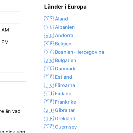
Länder i Europa
🇦🇽 Åland
🇦🇱 Albanien
6 AM
🇦🇩 Andorra
5 PM
🇧🇪 Belgien
🇧🇦 Bosnien-Hercegovina
🇧🇬 Bulgarien
🇩🇰 Danmark
🇪🇪 Estland
🇫🇴 Färöarna
🇫🇮 Finland
🇫🇷 Frankrike
🇬🇮 Gibraltar
are än vad
🇬🇷 Grekland
🇬🇬 Guernsey
len gick upp