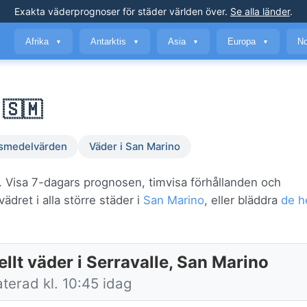
Exakta väderprognoser
för städer världen över
.
Se alla länder
.
Afrika
Antarktis
Asia
Europa
No
▼
▼
▼
▼
 🇸🇲
smedelvärden
Väder i San Marino
t. Visa 7-dagars prognosen, timvisa förhållanden och
ädret i alla större städer i
San Marino
, eller bläddra
de h
llt väder i Serravalle, San Marino
terad kl. 10:45 idag