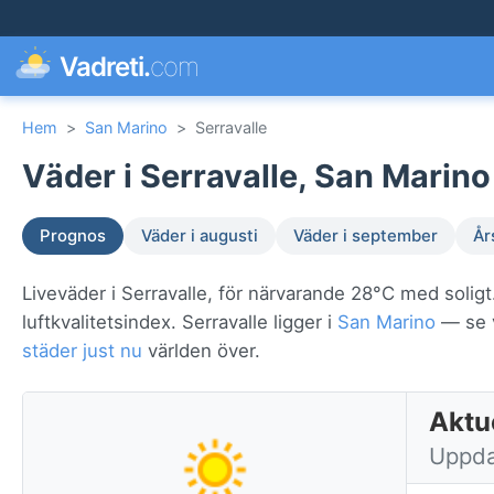
Vadreti.
com
Hem
>
San Marino
>
Serravalle
Väder i Serravalle, San Marino
Prognos
Väder i augusti
Väder i september
År
Liveväder i Serravalle, för närvarande 28°C med solig
luftkvalitetsindex. Serravalle ligger i
San Marino
— se v
städer just nu
världen över.
Aktue
Uppda