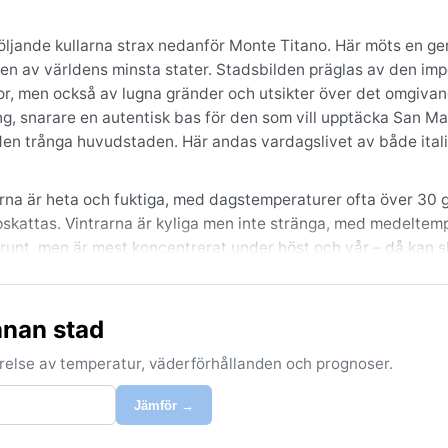
böljande kullarna strax nedanför Monte Titano. Här möts en ge
en av världens minsta stater. Stadsbilden präglas av den i
, men också av lugna gränder och utsikter över det omgiva
ing, snarare en autentisk bas för den som vill upptäcka San Ma
i den trånga huvudstaden. Här andas vardagslivet av både ital
rarna är heta och fuktiga, med dagstemperaturer ofta över 30 
pskattas. Vintrarna är kyliga men inte stränga, med medeltem
t runt, men är mest koncentrerat under höst och vår – då kan 
ndningsbara, och en vindtät jacka för regnskurar. På vintern k
kan kännas kvav under hela året, särskilt efter regn.
nnan stad
ril–juni) eller tidig höst (september–oktober). Då är temperat
egn lägre. Noterbara väderfenomen är ovanliga – inga orkaner
förelse av temperatur, väderförhållanden och prognoser.
larna under senhöst och vinter, särskilt på morgnarna. Snöfall
s till en kortlivad vinteridyll. Sammantaget ett milt klimat m
Jämför →
bördiga grönskan.