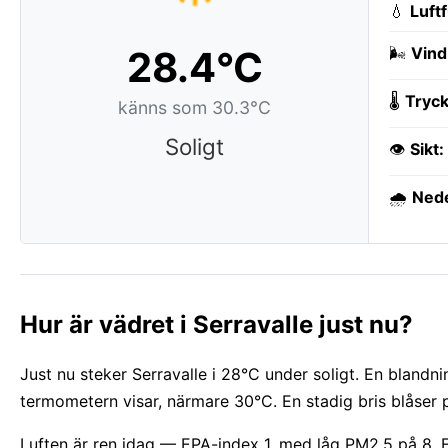
💧
Luft
28.4°C
🌬️
Vind
🌡️
Tryck
känns som 30.3°C
Soligt
👁️
Sikt:
🌧️
Ned
Hur är vädret i Serravalle just nu?
Just nu steker Serravalle i 28°C under soligt. En blandn
termometern visar, närmare 30°C. En stadig bris blåser 
Luften är ren idag — EPA-index 1, med låg PM2.5 på 8. Et