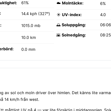
fuktighet:
61%
☁️
Molntäcke:
6%
:
14.4 kph (327°)
☀️
UV-index:
4.0
🌅
Soluppgång:
06:0
:
1015.0 mb
🌇
Solnedgång:
08:2
10.0 km
erbörd:
0.0 mm
ing av sol och moln driver över himlen. Det känns lite varm
på 14 km/h från west.
t måttligt UV på 4 — var lite försiktig i middagssolen. So