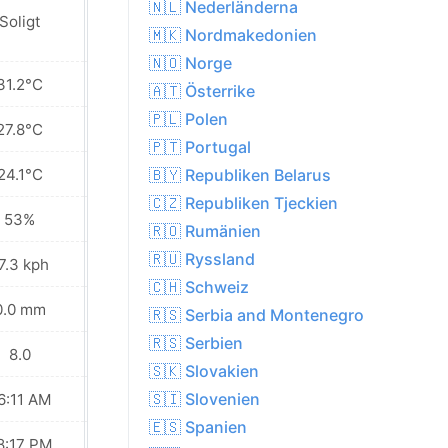
🇳🇱 Nederländerna
Soligt
Soligt
🇲🇰 Nordmakedonien
🇳🇴 Norge
31.2°C
31.7°C
🇦🇹 Österrike
🇵🇱 Polen
27.8°C
28.8°C
🇵🇹 Portugal
24.1°C
25.5°C
🇧🇾 Republiken Belarus
🇨🇿 Republiken Tjeckien
53%
52%
🇷🇴 Rumänien
🇷🇺 Ryssland
7.3 kph
14.8 kph
🇨🇭 Schweiz
0.0 mm
0.0 mm
🇷🇸 Serbia and Montenegro
🇷🇸 Serbien
8.0
8.0
🇸🇰 Slovakien
🇸🇮 Slovenien
6:11 AM
06:12 AM
🇪🇸 Spanien
8:17 PM
08:16 PM