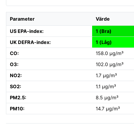
Parameter
Värde
US EPA-index:
1 (Bra)
UK DEFRA-index:
1 (Låg)
CO:
158.0 µg/m³
O3:
102.0 µg/m³
NO2:
1.7 µg/m³
SO2:
1.1 µg/m³
PM2.5:
8.5 µg/m³
PM10:
14.7 µg/m³