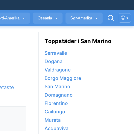
🌐
rd-Amerika
Oseania
Sør-Amerika
▾
▼
▼
▼
Toppstäder i San Marino
Serravalle
Dogana
Valdragone
Borgo Maggiore
San Marino
etaste
Domagnano
Fiorentino
Cailungo
Murata
Acquaviva