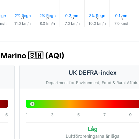
egn
2% Regn
2% Regn
0.3 mm
3% Regn
0.1 mm
↑
↑
↑
↑
↑
↑
km/h
11.0 km/h
8.0 km/h
7.0 km/h
10.0 km/h
7.0 km/h
 Marino 🇸🇲 (AQI)
UK DEFRA-index
Department for Environment, Food & Rural Affair
1
6
1
3
5
7
9
Låg
Luftföroreningarna är låga