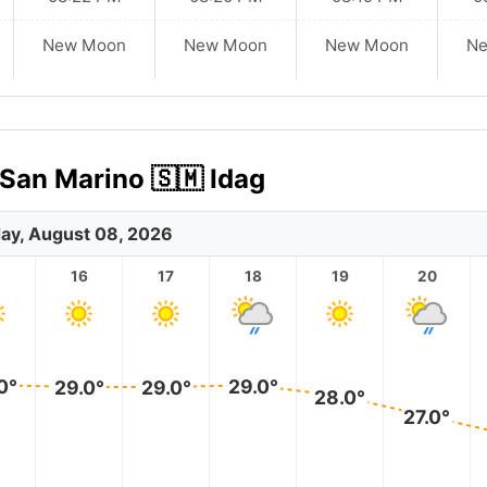
New Moon
New Moon
New Moon
N
 San Marino 🇸🇲 Idag
ay, August 08, 2026
5
16
17
18
19
20
0°
29.0°
29.0°
29.0°
28.0°
27.0°