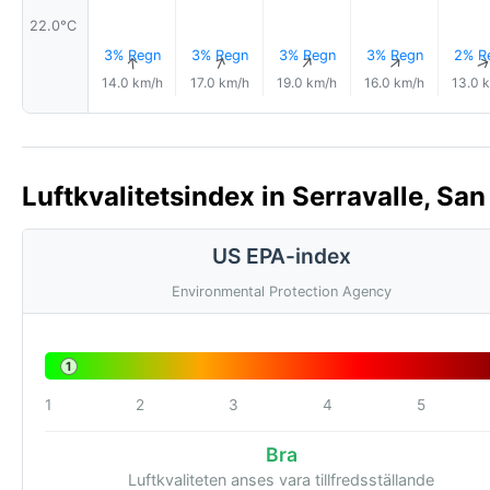
22.0°C
3% Regn
3% Regn
3% Regn
3% Regn
2% R
↑
↑
↑
↑
14.0 km/h
17.0 km/h
19.0 km/h
16.0 km/h
13.0 
Luftkvalitetsindex in Serravalle, San
US EPA-index
Environmental Protection Agency
1
1
2
3
4
5
Bra
Luftkvaliteten anses vara tillfredsställande