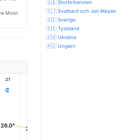
🇬🇧 Storbritannien
🇸🇯 Svalbard och Jan Mayen
Waxing
ew Moon
Crescent
🇸🇪 Sverige
🇩🇪 Tyskland
🇺🇦 Ukraina
🇭🇺 Ungern
21
22
23
1
2
26.0°
26.0°
25.0°
25.0°
25.0°
25.0°