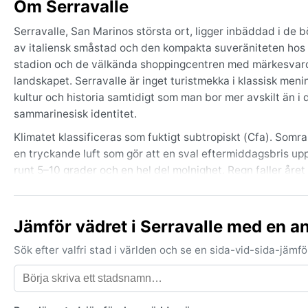
Om Serravalle
Serravalle, San Marinos största ort, ligger inbäddad i de 
av italiensk småstad och den kompakta suveräniteten hos 
stadion och de välkända shoppingcentren med märkesvaror
landskapet. Serravalle är inget turistmekka i klassisk men
kultur och historia samtidigt som man bor mer avskilt än 
sammarinesisk identitet.
Klimatet klassificeras som fuktigt subtropiskt (Cfa). Som
en tryckande luft som gör att en sval eftermiddagsbris up
runt 5–10 grader och en hel del molnighet. Regn faller åre
öppna sig rejält. Packa lätta kläder för sommaren, gärna a
på lager: en varm tröja, en jacka och paraply. Fuktigheten 
Jämför vädret i Serravalle med en a
Bästa tiden för ett besök med vädret i åtanke är våren (ap
behagligt ljummen, himlen mestadels klar och risken för r
Sök efter valfri stad i världen och se en sida-vid-sida-jäm
eller extrem snö. Däremot kan dimma lägga sig tät över kul
sällsynta men förekommer vissa år, då landskapet förvandla
årstider och överraskande regnskurar som bidrar till den 