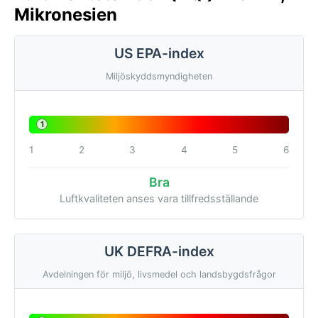
Mikronesien
US EPA-index
Miljöskyddsmyndigheten
1
1
2
3
4
5
6
Bra
Luftkvaliteten anses vara tillfredsställande
UK DEFRA-index
Avdelningen för miljö, livsmedel och landsbygdsfrågor