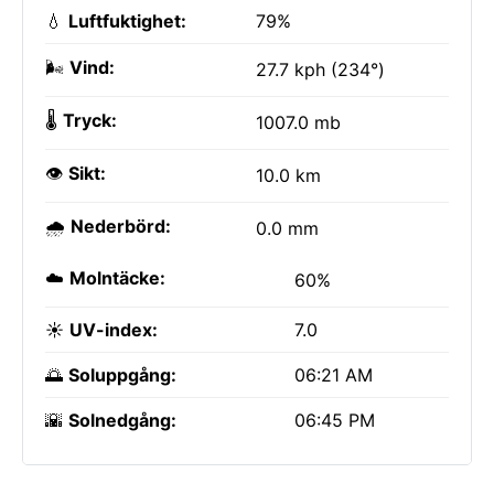
💧
Luftfuktighet:
79%
🌬️
Vind:
27.7 kph (234°)
🌡️
Tryck:
1007.0 mb
👁️
Sikt:
10.0 km
🌧️
Nederbörd:
0.0 mm
☁️
Molntäcke:
60%
☀️
UV-index:
7.0
🌅
Soluppgång:
06:21 AM
🌇
Solnedgång:
06:45 PM