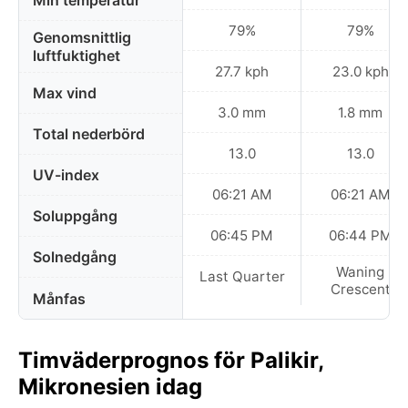
Min temperatur
79%
79%
Genomsnittlig
luftfuktighet
27.7 kph
23.0 kph
Max vind
3.0 mm
1.8 mm
Total nederbörd
13.0
13.0
UV-index
06:21 AM
06:21 AM
Soluppgång
06:45 PM
06:44 PM
Solnedgång
Waning
Last Quarter
Crescent
Månfas
Timväderprognos för Palikir,
Mikronesien idag