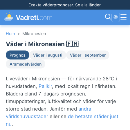
Exakta väderprognoser
.
Se alla länder
.
☰
Vadreti.
com
🌐
Hem
>
Mikronesien
Väder i Mikronesien 🇫🇲
Prognos
Väder i augusti
Väder i september
Årsmedelvärden
Liveväder i Mikronesien — för närvarande 28°C i
huvudstaden,
Palikir
, med lokalt regn i närheten.
Bläddra bland 7-dagars prognosen,
timuppdateringar, luftkvalitet och väder för varje
större stad nedan. Jämför med
andra
världshuvudstäder
eller se
de hetaste städer just
nu
.