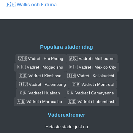
🇼🇫 Wallis och Futuna
Populära städer idag
🇻🇳 Vädret i Hai Phong
🇦🇺 Vädret i Melbourne
🇸🇴 Vädret i Mogadishu
🇲🇽 Vädret i Mexico City
🇨🇩 Vädret i Kinshasa
🇮🇳 Vädret i Kallakurichi
🇮🇩 Vädret i Palembang
🇨🇦 Vädret i Montreal
🇨🇳 Vädret i Huainan
🇬🇳 Vädret i Camayenne
🇻🇪 Vädret i Maracaibo
🇨🇩 Vädret i Lubumbashi
Väderextremer
Hetaste städer just nu