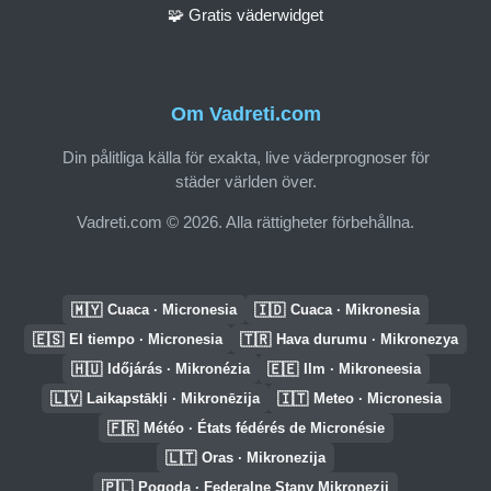
🧩 Gratis väderwidget
Om Vadreti.com
Din pålitliga källa för exakta, live väderprognoser för
städer världen över.
Vadreti.com © 2026. Alla rättigheter förbehållna.
🇲🇾
🇮🇩
Cuaca · Micronesia
Cuaca · Mikronesia
🇪🇸
🇹🇷
El tiempo · Micronesia
Hava durumu · Mikronezya
🇭🇺
🇪🇪
Időjárás · Mikronézia
Ilm · Mikroneesia
🇱🇻
🇮🇹
Laikapstākļi · Mikronēzija
Meteo · Micronesia
🇫🇷
Météo · États fédérés de Micronésie
🇱🇹
Oras · Mikronezija
🇵🇱
Pogoda · Federalne Stany Mikronezji