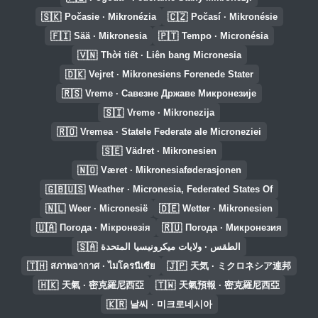
🇸🇰
🇨🇿
Počasie · Mikronézia
Počasí · Mikronésie
🇫🇮
🇵🇹
Sää · Mikronesia
Tempo · Micronésia
🇻🇳
Thời tiết · Liên bang Micronesia
🇩🇰
Vejret · Mikronesiens Forenede Stater
🇷🇸
Vreme · Савезне Државе Микронезије
🇸🇮
Vreme · Mikronezija
🇷🇴
Vremea · Statele Federate ale Microneziei
🇸🇪
Vädret · Mikronesien
🇳🇴
Været · Mikronesiaføderasjonen
🇬🇧🇺🇸
Weather · Micronesia, Federated States Of
🇳🇱
🇩🇪
Weer · Micronesië
Wetter · Mikronesien
🇺🇦
🇷🇺
Погода · Мікронезія
Погода · Микронезия
🇸🇦
الطقس · ولايات ميكرونيسيا المتحدة
🇹🇭
🇯🇵
สภาพอากาศ · ไมโครนีเซีย
天気 · ミクロネシア連邦
🇭🇰
🇹🇼
天氣 · 密克羅尼西亞
天氣預報 · 密克羅尼西亞
🇰🇷
날씨 · 미크로네시아