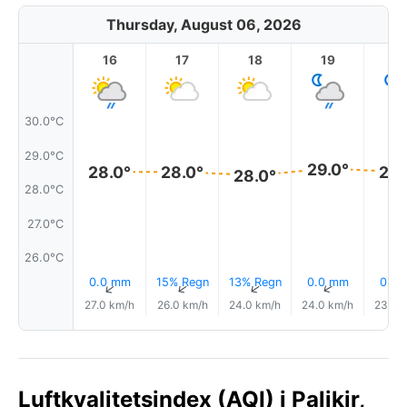
Thursday, August 06, 2026
16
17
18
19
2
30.0°C
29.0°C
29.0°
28.0°
28.0°
28.
28.0°
28.0°C
27.0°C
26.0°C
0.0 mm
15% Regn
13% Regn
0.0 mm
0.0
↑
↑
↑
↑
27.0 km/h
26.0 km/h
24.0 km/h
24.0 km/h
23.0 
Luftkvalitetsindex (AQI) i Palikir,