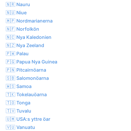
🇳🇷 Nauru
🇳🇺 Niue
🇲🇵 Nordmarianerna
🇳🇫 Norfolkön
🇳🇨 Nya Kaledonien
🇳🇿 Nya Zeeland
🇵🇼 Palau
🇵🇬 Papua Nya Guinea
🇵🇳 Pitcairnöarna
🇸🇧 Salomonöarna
🇼🇸 Samoa
🇹🇰 Tokelauöarna
🇹🇴 Tonga
🇹🇻 Tuvalu
🇺🇲 USA:s yttre öar
🇻🇺 Vanuatu