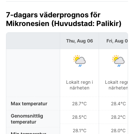
7-dagars väderprognos för
Mikronesien (Huvudstad: Palikir)
Thu, Aug 06
Fri, Aug 07
Lokalt regn i
Lokalt regn i
närheten
närheten
Max temperatur
28.7°C
28.4°C
Genomsnittlig
28.5°C
28.2°C
temperatur
28.1°C
28.0°C