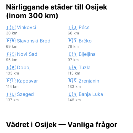
Närliggande städer till Osijek
(inom 300 km)
🇭🇷 Vinkovci
🇭🇺 Pécs
30 km
68 km
🇭🇷 Slavonski Brod
🇧🇦 Brčko
69 km
76 km
🇷🇸 Novi Sad
🇧🇦 Bijeljina
95 km
97 km
🇧🇦 Doboj
🇧🇦 Tuzla
103 km
113 km
🇭🇺 Kaposvár
🇷🇸 Zrenjanin
114 km
133 km
🇭🇺 Szeged
🇧🇦 Banja Luka
137 km
146 km
Vädret i Osijek — Vanliga frågor