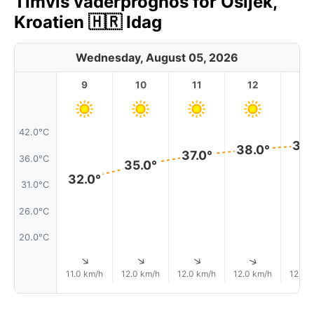
Timvis väderprognos för Osijek,
Kroatien 🇭🇷 Idag
Wednesday, August 05, 2026
9
10
11
12
1
42.0°C
39.
38.0°
37.0°
36.0°C
35.0°
32.0°
31.0°C
26.0°C
20.0°C
↑
↑
↑
↑
11.0 km/h
12.0 km/h
12.0 km/h
12.0 km/h
12.0 