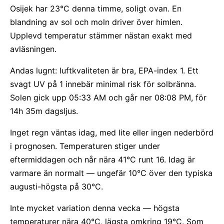
Osijek har 23°C denna timme, soligt ovan. En
blandning av sol och moln driver över himlen.
Upplevd temperatur stämmer nästan exakt med
avläsningen.
Andas lugnt: luftkvaliteten är bra, EPA-index 1. Ett
svagt UV på 1 innebär minimal risk för solbränna.
Solen gick upp 05:33 AM och går ner 08:08 PM, för
14h 35m dagsljus.
Inget regn väntas idag, med lite eller ingen nederbörd
i prognosen. Temperaturen stiger under
eftermiddagen och når nära 41°C runt 16. Idag är
varmare än normalt — ungefär 10°C över den typiska
augusti-högsta på 30°C.
Inte mycket variation denna vecka — högsta
temperaturer nära 40°C, lägsta omkring 19°C. Som