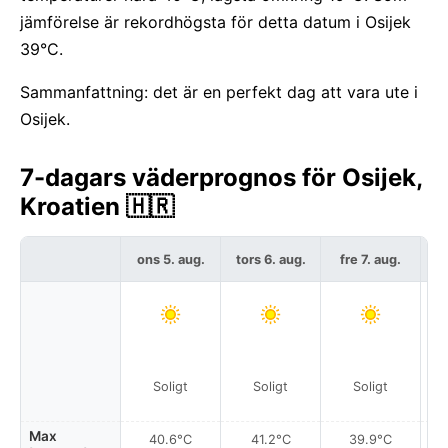
jämförelse är rekordhögsta för detta datum i Osijek
39°C.
Sammanfattning: det är en perfekt dag att vara ute i
Osijek.
7-dagars väderprognos för Osijek,
Kroatien 🇭🇷
ons 5. aug.
tors 6. aug.
fre 7. aug.
l
Soligt
Soligt
Soligt
Max
40.6°C
41.2°C
39.9°C