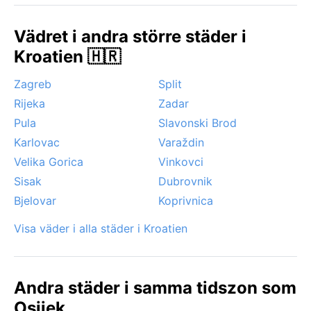
augusti kan bli heta, men torra nog för att njuta av
stadslivet. Vintern bjuder på ett stillsamt, snötäckt
Vädret i andra större städer i
Osijek och lokala julmarknader. Ett särskilt fenomen är
Kroatien 🇭🇷
den täta dimman som ibland rullar in från Drava på
hösten och vintern, vilket ger staden en sagolik men
Zagreb
Split
fukttung karaktär. Inga tropiska oväder eller extrema
Rijeka
Zadar
vindar – här är vädret följsamt och förutsägbart, med
årstiderna som tydliga kapitel i stadens rytm.
Pula
Slavonski Brod
Karlovac
Varaždin
Velika Gorica
Vinkovci
Sisak
Dubrovnik
Bjelovar
Koprivnica
Visa väder i alla städer i Kroatien
Andra städer i samma tidszon som
Osijek