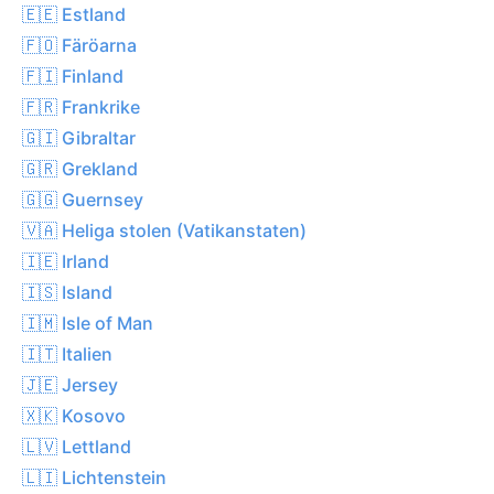
🇪🇪 Estland
🇫🇴 Färöarna
🇫🇮 Finland
🇫🇷 Frankrike
🇬🇮 Gibraltar
🇬🇷 Grekland
🇬🇬 Guernsey
🇻🇦 Heliga stolen (Vatikanstaten)
🇮🇪 Irland
🇮🇸 Island
🇮🇲 Isle of Man
🇮🇹 Italien
🇯🇪 Jersey
🇽🇰 Kosovo
🇱🇻 Lettland
🇱🇮 Lichtenstein