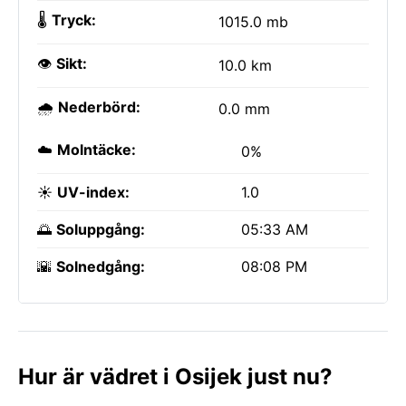
🌡️
Tryck:
1015.0 mb
👁️
Sikt:
10.0 km
🌧️
Nederbörd:
0.0 mm
☁️
Molntäcke:
0%
☀️
UV-index:
1.0
🌅
Soluppgång:
05:33 AM
🌇
Solnedgång:
08:08 PM
Hur är vädret i Osijek just nu?