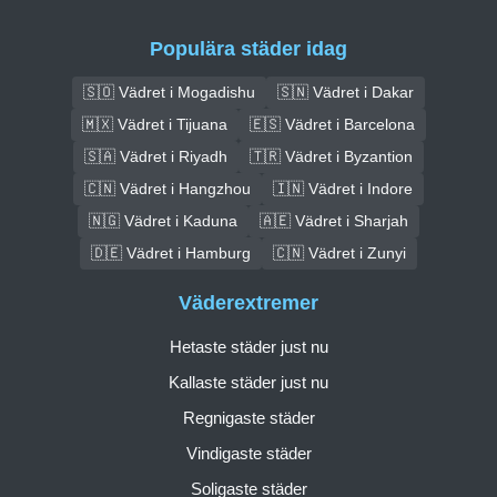
Populära städer idag
🇸🇴 Vädret i Mogadishu
🇸🇳 Vädret i Dakar
🇲🇽 Vädret i Tijuana
🇪🇸 Vädret i Barcelona
🇸🇦 Vädret i Riyadh
🇹🇷 Vädret i Byzantion
🇨🇳 Vädret i Hangzhou
🇮🇳 Vädret i Indore
🇳🇬 Vädret i Kaduna
🇦🇪 Vädret i Sharjah
🇩🇪 Vädret i Hamburg
🇨🇳 Vädret i Zunyi
Väderextremer
Hetaste städer just nu
Kallaste städer just nu
Regnigaste städer
Vindigaste städer
Soligaste städer