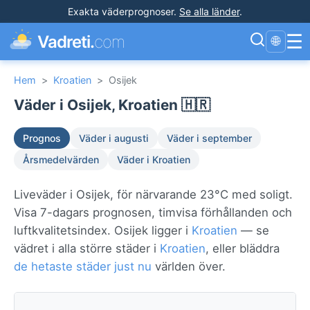
Exakta väderprognoser
.
Se alla länder
.
☰
Vadreti.
com
🌐
Hem
>
Kroatien
>
Osijek
Väder i Osijek, Kroatien 🇭🇷
Prognos
Väder i augusti
Väder i september
Årsmedelvärden
Väder i Kroatien
Liveväder i Osijek, för närvarande 23°C med soligt.
Visa 7-dagars prognosen, timvisa förhållanden och
luftkvalitetsindex. Osijek ligger i
Kroatien
— se
vädret i alla större städer i
Kroatien
, eller bläddra
de hetaste städer just nu
världen över.