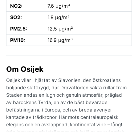
NO2:
7.6 µg/m³
SO2:
1.8 µg/m³
PM2.5:
12.5 µg/m³
PM10:
16.9 µg/m³
Om Osijek
Osijek vilar i hjärtat av Slavonien, den östkroatiens
böljande slättbygd, där Dravafloden sakta rullar fram.
Staden andas en lugn och genuin atmosfär, präglad
av barockens Tvrđa, en av de bäst bevarade
befästningarna i Europa, och av breda avenyer
kantade av trädkronor. Här möts centraleuropeisk
elegans och en avslappnad, kontinental vibe – långt
från kustens turistströmmar och istället en autentisk