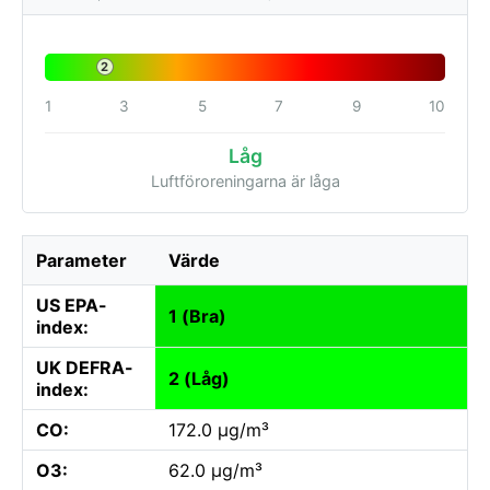
2
1
3
5
7
9
10
Låg
Luftföroreningarna är låga
Parameter
Värde
US EPA-
1 (Bra)
index:
UK DEFRA-
2 (Låg)
index:
CO:
172.0 µg/m³
O3:
62.0 µg/m³