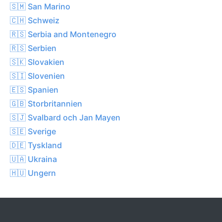
🇸🇲 San Marino
🇨🇭 Schweiz
🇷🇸 Serbia and Montenegro
🇷🇸 Serbien
🇸🇰 Slovakien
🇸🇮 Slovenien
🇪🇸 Spanien
🇬🇧 Storbritannien
🇸🇯 Svalbard och Jan Mayen
🇸🇪 Sverige
🇩🇪 Tyskland
🇺🇦 Ukraina
🇭🇺 Ungern