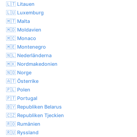
🇱🇹 Litauen
🇱🇺 Luxemburg
🇲🇹 Malta
🇲🇩 Moldavien
🇲🇨 Monaco
🇲🇪 Montenegro
🇳🇱 Nederländerna
🇲🇰 Nordmakedonien
🇳🇴 Norge
🇦🇹 Österrike
🇵🇱 Polen
🇵🇹 Portugal
🇧🇾 Republiken Belarus
🇨🇿 Republiken Tjeckien
🇷🇴 Rumänien
🇷🇺 Ryssland