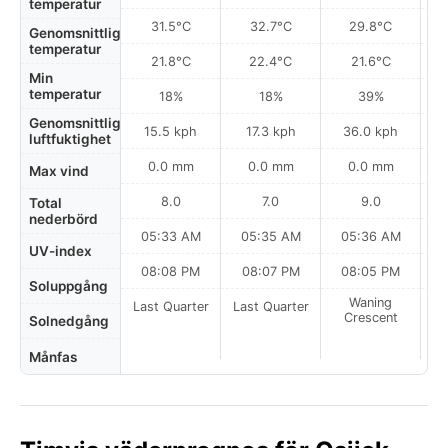
temperatur
31.5°C
32.7°C
29.8°C
Genomsnittlig
temperatur
21.8°C
22.4°C
21.6°C
Min
temperatur
18%
18%
39%
Genomsnittlig
15.5 kph
17.3 kph
36.0 kph
luftfuktighet
0.0 mm
0.0 mm
0.0 mm
Max vind
8.0
7.0
9.0
Total
nederbörd
05:33 AM
05:35 AM
05:36 AM
UV-index
08:08 PM
08:07 PM
08:05 PM
Soluppgång
Waning
Last Quarter
Last Quarter
Crescent
Solnedgång
Månfas