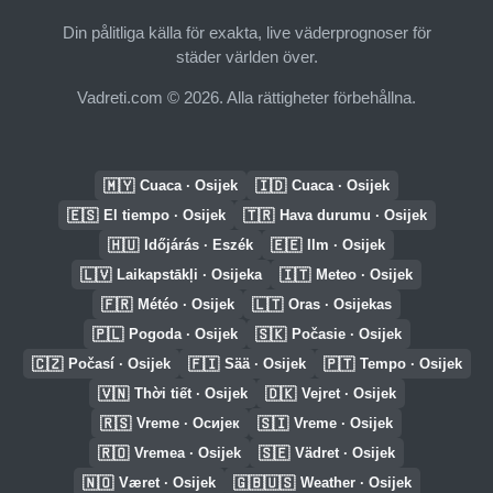
Din pålitliga källa för exakta, live väderprognoser för
städer världen över.
Vadreti.com © 2026. Alla rättigheter förbehållna.
🇲🇾
🇮🇩
Cuaca · Osijek
Cuaca · Osijek
🇪🇸
🇹🇷
El tiempo · Osijek
Hava durumu · Osijek
🇭🇺
🇪🇪
Időjárás · Eszék
Ilm · Osijek
🇱🇻
🇮🇹
Laikapstākļi · Osijeka
Meteo · Osijek
🇫🇷
🇱🇹
Météo · Osijek
Oras · Osijekas
🇵🇱
🇸🇰
Pogoda · Osijek
Počasie · Osijek
🇨🇿
🇫🇮
🇵🇹
Počasí · Osijek
Sää · Osijek
Tempo · Osijek
🇻🇳
🇩🇰
Thời tiết · Osijek
Vejret · Osijek
🇷🇸
🇸🇮
Vreme · Осијек
Vreme · Osijek
🇷🇴
🇸🇪
Vremea · Osijek
Vädret · Osijek
🇳🇴
🇬🇧🇺🇸
Været · Osijek
Weather · Osijek