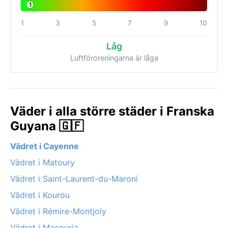
1
1
3
5
7
9
10
Låg
Luftföroreningarna är låga
Väder i alla större städer i Franska
Guyana 🇬🇫
Vädret i Cayenne
Vädret i Matoury
Vädret i Saint-Laurent-du-Maroni
Vädret i Kourou
Vädret i Rémire-Montjoly
Vädret i Macouria