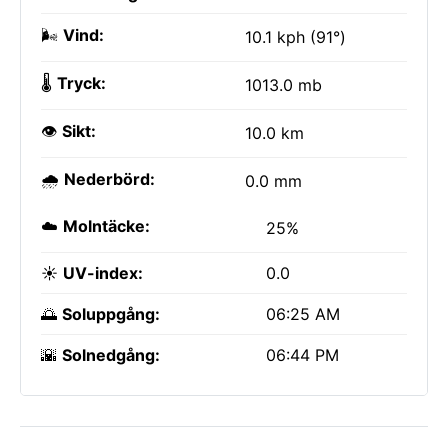
🌬️
Vind:
10.1 kph (91°)
🌡️
Tryck:
1013.0 mb
👁️
Sikt:
10.0 km
🌧️
Nederbörd:
0.0 mm
☁️
Molntäcke:
25%
☀️
UV-index:
0.0
🌅
Soluppgång:
06:25 AM
🌇
Solnedgång:
06:44 PM