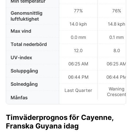
Min temperatur
77%
76%
Genomsnittlig
luftfuktighet
14.0 kph
14.8 kph
Max vind
0.0 mm
0.1 mm
Total nederbörd
12.0
8.0
UV-index
06:25 AM
06:25 AM
Soluppgång
06:44 PM
06:44 PM
Solnedgång
Waning
Last Quarter
Crescent
Månfas
Timväderprognos för Cayenne,
Franska Guyana idag