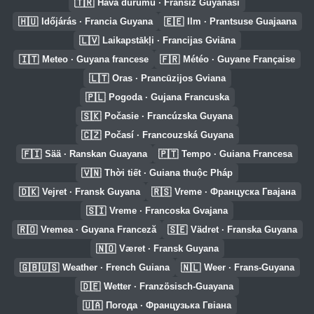
🇹🇷
Hava durumu · Fransız Guyanası
🇭🇺
🇪🇪
Időjárás · Francia Guyana
Ilm · Prantsuse Guajaana
🇱🇻
Laikapstākļi · Francijas Gviāna
🇮🇹
🇫🇷
Meteo · Guyana francese
Météo · Guyane Française
🇱🇹
Oras · Prancūzijos Gviana
🇵🇱
Pogoda · Gujana Francuska
🇸🇰
Počasie · Francúzska Guyana
🇨🇿
Počasí · Francouzská Guyana
🇫🇮
🇵🇹
Sää · Ranskan Guayana
Tempo · Guiana Francesa
🇻🇳
Thời tiết · Guiana thuộc Pháp
🇩🇰
🇷🇸
Vejret · Fransk Guyana
Vreme · Француска Гвајана
🇸🇮
Vreme · Francoska Gvajana
🇷🇴
🇸🇪
Vremea · Guyana Franceză
Vädret · Franska Guyana
🇳🇴
Været · Fransk Guyana
🇬🇧🇺🇸
🇳🇱
Weather · French Guiana
Weer · Frans-Guyana
🇩🇪
Wetter · Französisch-Guayana
🇺🇦
Погода · Французька Гвіана