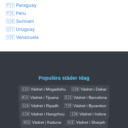
🇵🇾 Paraguay
🇵🇪 Peru
🇸🇷 Surinam
🇺🇾 Uruguay
🇻🇪 Venezuela
Populära städer idag
🇸🇴 Vädret i Mogadishu
🇸🇳 Vädret i Dakar
🇲🇽 Vädret i Tijuana
🇪🇸 Vädret i Barcelona
🇸🇦 Vädret i Riyadh
🇹🇷 Vädret i Byzantion
🇨🇳 Vädret i Hangzhou
🇮🇳 Vädret i Indore
🇳🇬 Vädret i Kaduna
🇦🇪 Vädret i Sharjah