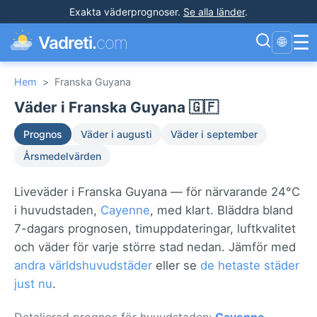
Exakta väderprognoser
.
Se alla länder
.
☰
Vadreti.
com
🌐
Hem
>
Franska Guyana
Väder i Franska Guyana 🇬🇫
Prognos
Väder i augusti
Väder i september
Årsmedelvärden
Liveväder i Franska Guyana — för närvarande 24°C
i huvudstaden,
Cayenne
, med klart. Bläddra bland
7-dagars prognosen, timuppdateringar, luftkvalitet
och väder för varje större stad nedan. Jämför med
andra världshuvudstäder
eller se
de hetaste städer
just nu
.