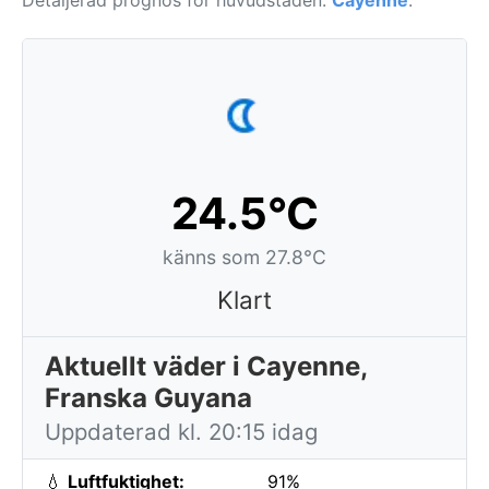
Detaljerad prognos för huvudstaden:
Cayenne
.
24.5°C
känns som 27.8°C
Klart
Aktuellt väder i Cayenne,
Franska Guyana
Uppdaterad kl. 20:15 idag
💧
Luftfuktighet:
91%