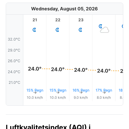
Wednesday, August 05, 2026
21
22
23
1
32.0°C
29.0°C
26.0°C
24.0°
24.0°
24.0°
24.0°
24.
24.0°C
21.0°C
15% Regn
15% Regn
16% Regn
17% Regn
18% R
↑
↑
↑
↑
10.0 km/h
10.0 km/h
9.0 km/h
8.0 km/h
8.0 k
Luftkvalitetsindex (AQI) i