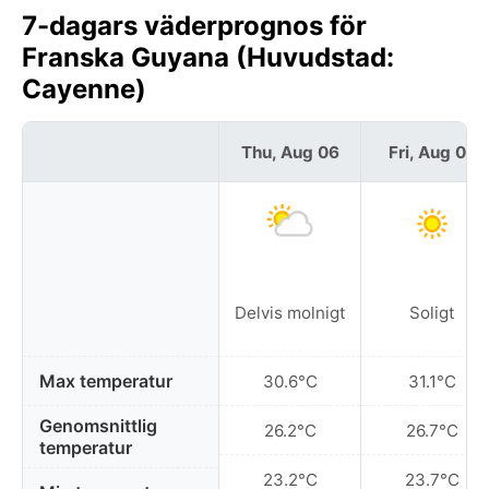
7-dagars väderprognos för
Franska Guyana (Huvudstad:
Cayenne)
Thu, Aug 06
Fri, Aug 07
Delvis molnigt
Soligt
Max temperatur
30.6°C
31.1°C
Genomsnittlig
26.2°C
26.7°C
temperatur
23.2°C
23.7°C