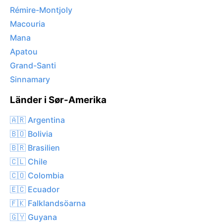
Rémire-Montjoly
Macouria
Mana
Apatou
Grand-Santi
Sinnamary
Länder i Sør-Amerika
🇦🇷 Argentina
🇧🇴 Bolivia
🇧🇷 Brasilien
🇨🇱 Chile
🇨🇴 Colombia
🇪🇨 Ecuador
🇫🇰 Falklandsöarna
🇬🇾 Guyana