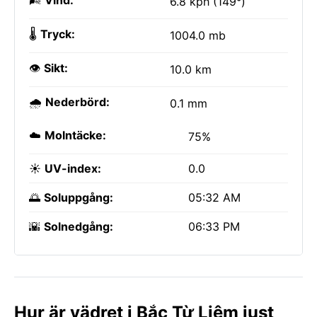
🌬️
Vind:
6.8 kph (149°)
🌡️
Tryck:
1004.0 mb
👁️
Sikt:
10.0 km
🌧️
Nederbörd:
0.1 mm
☁️
Molntäcke:
75%
☀️
UV-index:
0.0
🌅
Soluppgång:
05:32 AM
🌇
Solnedgång:
06:33 PM
Hur är vädret i Bắc Từ Liêm just