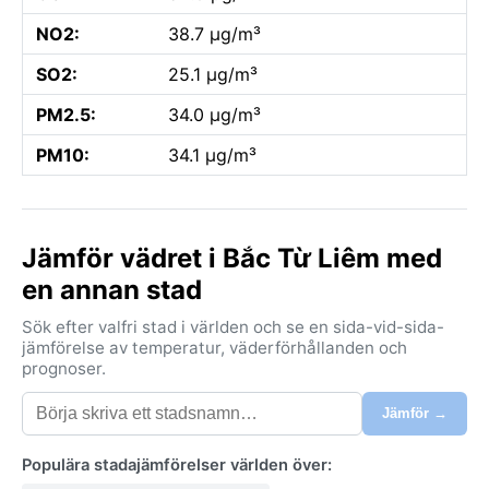
NO2:
38.7 µg/m³
SO2:
25.1 µg/m³
PM2.5:
34.0 µg/m³
PM10:
34.1 µg/m³
Jämför vädret i Bắc Từ Liêm med
en annan stad
Sök efter valfri stad i världen och se en sida-vid-sida-
jämförelse av temperatur, väderförhållanden och
prognoser.
Jämför →
Populära stadajämförelser världen över: