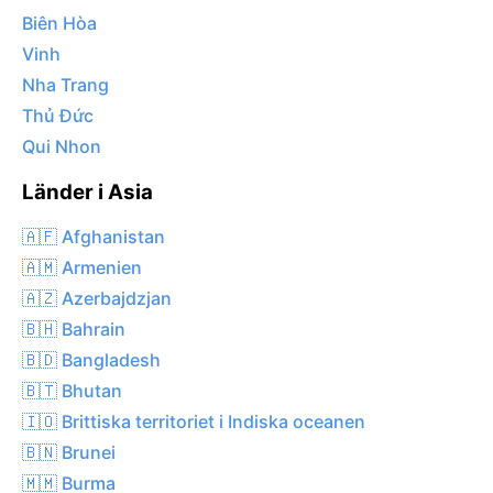
Biên Hòa
Vinh
Nha Trang
Thủ Đức
Qui Nhon
Länder i Asia
🇦🇫 Afghanistan
🇦🇲 Armenien
🇦🇿 Azerbajdzjan
🇧🇭 Bahrain
🇧🇩 Bangladesh
🇧🇹 Bhutan
🇮🇴 Brittiska territoriet i Indiska oceanen
🇧🇳 Brunei
🇲🇲 Burma