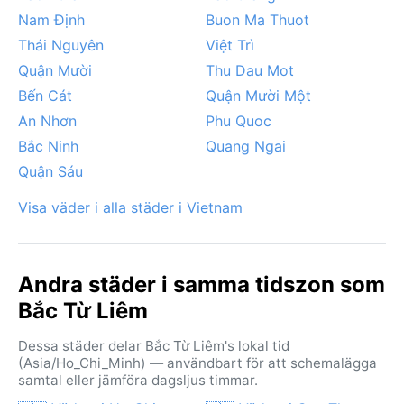
Nam Định
Buon Ma Thuot
Thái Nguyên
Việt Trì
Quận Mười
Thu Dau Mot
Bến Cát
Quận Mười Một
An Nhơn
Phu Quoc
Bắc Ninh
Quang Ngai
Quận Sáu
Visa väder i alla städer i Vietnam
Andra städer i samma tidszon som
Bắc Từ Liêm
Dessa städer delar Bắc Từ Liêm's lokal tid
(Asia/Ho_Chi_Minh) — användbart för att schemalägga
samtal eller jämföra dagsljus timmar.