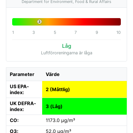
Department for Environment, Food & Rural Affairs
3
1
3
5
7
9
10
Låg
Luftföroreningarna är låga
Parameter
Värde
US EPA-
2 (Måttlig)
index:
UK DEFRA-
3 (Låg)
index:
CO:
1173.0 µg/m³
O3:
52.0 µg/m³