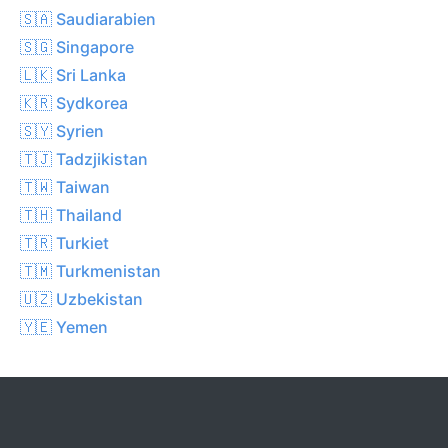
🇸🇦 Saudiarabien
🇸🇬 Singapore
🇱🇰 Sri Lanka
🇰🇷 Sydkorea
🇸🇾 Syrien
🇹🇯 Tadzjikistan
🇹🇼 Taiwan
🇹🇭 Thailand
🇹🇷 Turkiet
🇹🇲 Turkmenistan
🇺🇿 Uzbekistan
🇾🇪 Yemen