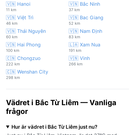
🇻🇳 Hanoi
🇻🇳 Bắc Ninh
11 km
37 km
🇻🇳 Việt Trì
🇻🇳 Bac Giang
46 km
52 km
🇻🇳 Thái Nguyên
🇻🇳 Nam Định
60 km
83 km
🇻🇳 Hai Phong
🇱🇦 Xam Nua
100 km
191 km
🇨🇳 Chongzuo
🇻🇳 Vinh
222 km
266 km
🇨🇳 Wenshan City
298 km
Vädret i Bắc Từ Liêm — Vanliga
frågor
Hur är vädret i Bắc Từ Liêm just nu?