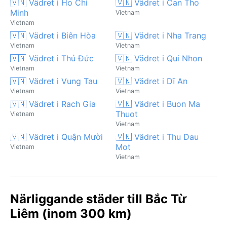
🇻🇳 Vädret i Ho Chi
🇻🇳 Vädret i Can Tho
Minh
Vietnam
Vietnam
🇻🇳 Vädret i Biên Hòa
🇻🇳 Vädret i Nha Trang
Vietnam
Vietnam
🇻🇳 Vädret i Thủ Đức
🇻🇳 Vädret i Qui Nhon
Vietnam
Vietnam
🇻🇳 Vädret i Vung Tau
🇻🇳 Vädret i Dĩ An
Vietnam
Vietnam
🇻🇳 Vädret i Rach Gia
🇻🇳 Vädret i Buon Ma
Thuot
Vietnam
Vietnam
🇻🇳 Vädret i Quận Mười
🇻🇳 Vädret i Thu Dau
Mot
Vietnam
Vietnam
Närliggande städer till Bắc Từ
Liêm (inom 300 km)