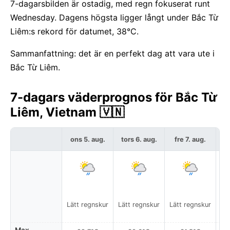
7-dagarsbilden är ostadig, med regn fokuserat runt
Wednesday. Dagens högsta ligger långt under Bắc Từ
Liêm:s rekord för datumet, 38°C.
Sammanfattning: det är en perfekt dag att vara ute i
Bắc Từ Liêm.
7-dagars väderprognos för Bắc Từ
Liêm, Vietnam 🇻🇳
ons 5. aug.
tors 6. aug.
fre 7. aug.
l
Lätt regnskur
Lätt regnskur
Lätt regnskur