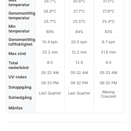
Max
29.7°C
30.6°C
31.5°C
temperatur
26.9°C
27.7°C
27.9°C
Genomsnittlig
temperatur
25.7°C
25.5°C
25.4°C
Min
temperatur
89%
84%
83%
Genomsnittlig
10.4 kph
20.5 kph
9.7 kph
luftfuktighet
25.2 mm
12.2 mm
21.6 mm
Max vind
8.0
12.0
4.0
Total
nederbörd
05:32 AM
05:32 AM
05:33 AM
0
UV-index
06:33 PM
06:32 PM
06:32 PM
Soluppgång
Waning
Last Quarter
Last Quarter
Crescent
Solnedgång
Månfas