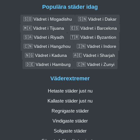
Populära städer idag
🇸🇴 Vädret i Mogadishu
🇸🇳 Vädret i Dakar
🇲🇽 Vädret i Tijuana
🇪🇸 Vädret i Barcelona
🇸🇦 Vädret i Riyadh
🇹🇷 Vädret i Byzantion
🇨🇳 Vädret i Hangzhou
🇮🇳 Vädret i Indore
🇳🇬 Vädret i Kaduna
🇦🇪 Vädret i Sharjah
🇩🇪 Vädret i Hamburg
🇨🇳 Vädret i Zunyi
Väderextremer
Hetaste städer just nu
Kallaste städer just nu
Regnigaste städer
Vindigaste städer
Soligaste städer