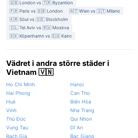
🇬🇧 London vs 🇹🇷 Byzantion
🇫🇷 Paris vs 🇬🇧 London
🇦🇹 Wien vs 🇮🇹 Milano
🇰🇷 Söul vs 🇸🇪 Stockholm
🇮🇱 Tel Aviv vs 🇷🇺 Moskva
🇩🇰 Köpenhamn vs 🇪🇬 Kairo
Vädret i andra större städer i
Vietnam 🇻🇳
Ho Chi Minh
Hanoi
Hai Phong
Can Tho
Hué
Biên Hòa
Vinh
Nha Trang
Thủ Đức
Qui Nhon
Vung Tau
Dĩ An
Rach Gia
Bac Giang