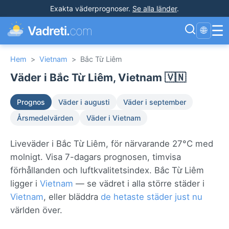
Exakta väderprognoser
.
Se alla länder
.
☰
Vadreti.
com
🌐
Hem
>
Vietnam
>
Bắc Từ Liêm
Väder i Bắc Từ Liêm, Vietnam 🇻🇳
Prognos
Väder i augusti
Väder i september
Årsmedelvärden
Väder i Vietnam
Liveväder i Bắc Từ Liêm, för närvarande 27°C med
molnigt. Visa 7-dagars prognosen, timvisa
förhållanden och luftkvalitetsindex. Bắc Từ Liêm
ligger i
Vietnam
— se vädret i alla större städer i
Vietnam
, eller bläddra
de hetaste städer just nu
världen över.