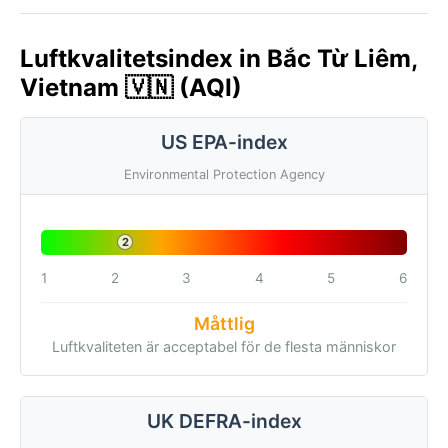
Luftkvalitetsindex in Bắc Từ Liêm,
Vietnam 🇻🇳 (AQI)
US EPA-index
Environmental Protection Agency
2
1
2
3
4
5
6
Måttlig
Luftkvaliteten är acceptabel för de flesta människor
UK DEFRA-index