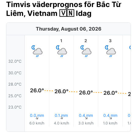
Timvis väderprognos för Bắc Từ
Liêm, Vietnam 🇻🇳 Idag
Thursday, August 06, 2026
1
2
3
4
32.0°C
30.0°C
28.0°C
26.0°
26.0°
26.0°
26.0°
26.
25.0°C
23.0°C
0.0 mm
0.1 mm
0.4 mm
0.4 mm
0.9
↑
↑
↑
↑
6.0 km/h
4.0 km/h
3.0 km/h
1.0 km/h
1.0 k