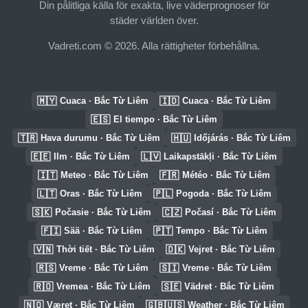
Din pålitliga källa för exakta, live väderprognoser för
städer världen över.
Vadreti.com © 2026. Alla rättigheter förbehållna.
🇲🇾
🇮🇩
Cuaca · Bắc Từ Liêm
Cuaca · Bắc Từ Liêm
🇪🇸
El tiempo · Bắc Từ Liêm
🇹🇷
🇭🇺
Hava durumu · Bắc Từ Liêm
Időjárás · Bắc Từ Liêm
🇪🇪
🇱🇻
Ilm · Bắc Từ Liêm
Laikapstākļi · Bắc Từ Liêm
🇮🇹
🇫🇷
Meteo · Bắc Từ Liêm
Météo · Bắc Từ Liêm
🇱🇹
🇵🇱
Oras · Bắc Từ Liêm
Pogoda · Bắc Từ Liêm
🇸🇰
🇨🇿
Počasie · Bắc Từ Liêm
Počasí · Bắc Từ Liêm
🇫🇮
🇵🇹
Sää · Bắc Từ Liêm
Tempo · Bắc Từ Liêm
🇻🇳
🇩🇰
Thời tiết · Bắc Từ Liêm
Vejret · Bắc Từ Liêm
🇷🇸
🇸🇮
Vreme · Bắc Từ Liêm
Vreme · Bắc Từ Liêm
🇷🇴
🇸🇪
Vremea · Bắc Từ Liêm
Vädret · Bắc Từ Liêm
🇳🇴
🇬🇧🇺🇸
Været · Bắc Từ Liêm
Weather · Bắc Từ Liêm