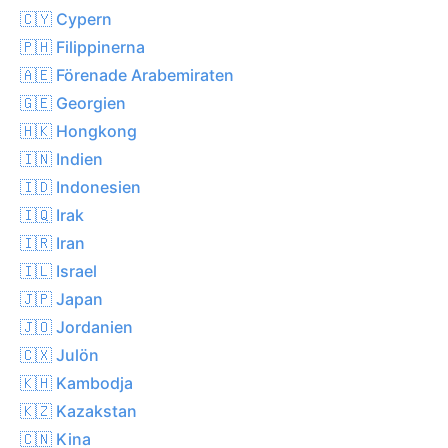
🇨🇾 Cypern
🇵🇭 Filippinerna
🇦🇪 Förenade Arabemiraten
🇬🇪 Georgien
🇭🇰 Hongkong
🇮🇳 Indien
🇮🇩 Indonesien
🇮🇶 Irak
🇮🇷 Iran
🇮🇱 Israel
🇯🇵 Japan
🇯🇴 Jordanien
🇨🇽 Julön
🇰🇭 Kambodja
🇰🇿 Kazakstan
🇨🇳 Kina