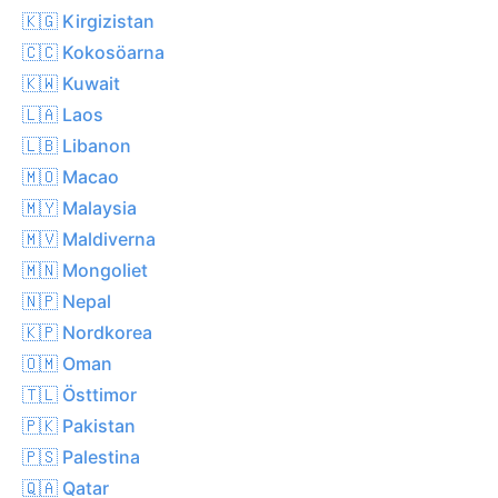
🇰🇬 Kirgizistan
🇨🇨 Kokosöarna
🇰🇼 Kuwait
🇱🇦 Laos
🇱🇧 Libanon
🇲🇴 Macao
🇲🇾 Malaysia
🇲🇻 Maldiverna
🇲🇳 Mongoliet
🇳🇵 Nepal
🇰🇵 Nordkorea
🇴🇲 Oman
🇹🇱 Östtimor
🇵🇰 Pakistan
🇵🇸 Palestina
🇶🇦 Qatar