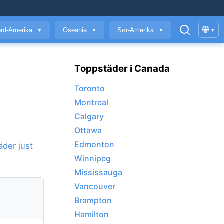
🌐
rd-Amerika
Oseania
Sør-Amerika
▾
▼
▼
▼
Toppstäder i Canada
Toronto
Montreal
Calgary
Ottawa
Edmonton
äder just
Winnipeg
Mississauga
Vancouver
Brampton
Hamilton