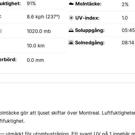
fuktighet:
91%
☁️
Molntäcke:
2%
:
8.6 kph (237°)
☀️
UV-index:
1.0
🌅
Soluppgång:
05:4
:
1020.0 mb
🌇
Solnedgång:
08:14
10.0 km
erbörd:
0.0 mm
lntäcke gör att ljuset skiftar över Montreal. Luftfuktighete
ftfuktighet.
 — utmärkt för utomhusträning. Ett svagt UV på 1 innebär m