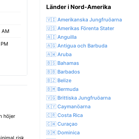
Länder i Nord-Amerika
🇻🇮 Amerikanska Jungfruöarna
🇺🇸 Amerikas Förenta Stater
5 AM
🇦🇮 Anguilla
 PM
🇦🇬 Antigua och Barbuda
🇦🇼 Aruba
🇧🇸 Bahamas
🇧🇧 Barbados
🇧🇿 Belize
🇧🇲 Bermuda
🇻🇬 Brittiska Jungfruöarna
🇰🇾 Caymanöarna
🇨🇷 Costa Rica
n höjer
🇨🇼 Curaçao
🇩🇲 Dominica
inimal risk