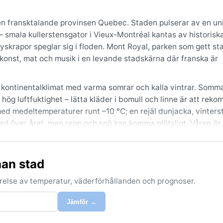
den fransktalande provinsen Quebec. Staden pulserar av en un
 smala kullerstensgator i Vieux-Montréal kantas av historisk
rapor speglar sig i floden. Mont Royal, parken som gett st
 konst, mat och musik i en levande stadskärna där franska är
gt kontinentalklimat med varma somrar och kalla vintrar. Somm
 hög luftfuktighet – lätta kläder i bomull och linne är att rek
 med medeltemperaturer runt –10 °C; en rejäl dunjacka, vinters
ad över året, men regn och snö kan komma plötsligt. Våren är
sigt är sent september till tidig oktober, när sommarvärmen l
nan stad
tigheten är lägre och risken för regn mindre. Vintern präglas 
n våren medför smältande snö och tidvis dimma från floden.
förelse av temperatur, väderförhållanden och prognoser.
r sällan hit, men rester av atlantiska stormar kan ge skyfal
Jämför →