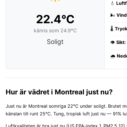
💧
Luft
22.4°C
🌬️
Vind
🌡️
Tryck
känns som 24.9°C
Soligt
👁️
Sikt:
🌧️
Ned
Hur är vädret i Montreal just nu?
Just nu är Montreal somriga 22°C under soligt. Brutet mo
känslan till runt 25°C. Tung, tropisk luft just nu — 91% lu
Luftkvaliteten är bra just nu (US EPA-index 1, PM2.5 12)