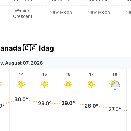
Waning
New Moon
New Moon
N
Crescent
Kanada 🇨🇦 Idag
ay, August 07, 2026
3
14
15
16
17
18
30.0°
29.0°
29.0°
0°
28.0°
27.0°