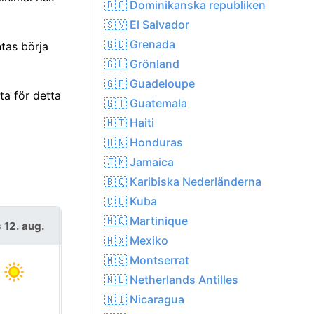
🇩🇴 Dominikanska republiken
🇸🇻 El Salvador
🇬🇩 Grenada
tas börja
🇬🇱 Grönland
🇬🇵 Guadeloupe
a för detta
🇬🇹 Guatemala
🇭🇹 Haiti
🇭🇳 Honduras
🇯🇲 Jamaica
🇧🇶 Karibiska Nederländerna
🇨🇺 Kuba
🇲🇶 Martinique
 12. aug.
tors 13. aug.
🇲🇽 Mexiko
🇲🇸 Montserrat
🇳🇱 Netherlands Antilles
🇳🇮 Nicaragua