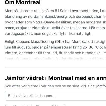
Om Montreal
Montréal breder ut sig på en ö i Saint Lawrencefloden, i 
blandning av nordamerikansk energi och europeisk charm –
byggnader som Notre-Dame-basilikan, medan moderna skysk
namn, erbjuder vidsträckt utsikt över takåsarna. Här möts
vardagsspråket, men engelska flyter lika naturligt.
Enligt Köppens klassificering (Dfb) har Montréal ett fukti
juni till augusti, bjuder på temperaturer kring 25–30 °C och
Vintern, december till februari, är snörik och bitande kall
lager på lager är nödvändigt. Nederbörden är jämnt fördel
kylig medan hösten är mild och färgsprakande.
Den bästa tiden att uppleva Montréal väder- och klimatmäs
Jämför vädret i Montreal med en an
och löven på Mont Royal exploderar i rött och guld. Luftfuk
snöoväder och ibland isstormar som kan slå ut elen, meda
Sök efter valfri stad i världen och se en sida-vid-sida-jäm
Åskovädren är vanligast under sommarmånaderna. Orkaner nå
som gör varje besök till en upplevelse.