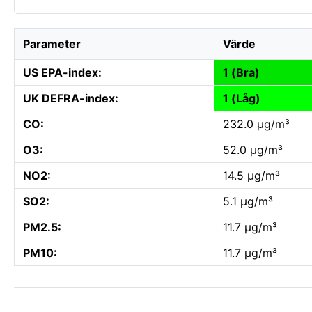
Parameter
Värde
US EPA-index:
1 (Bra)
UK DEFRA-index:
1 (Låg)
CO:
232.0 µg/m³
O3:
52.0 µg/m³
NO2:
14.5 µg/m³
SO2:
5.1 µg/m³
PM2.5:
11.7 µg/m³
PM10:
11.7 µg/m³