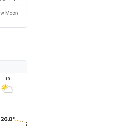
ew Moon
New Moon
19
20
21
22
23
26.0°
25.0°
24.0°
24.0°
24.0°
23.0°