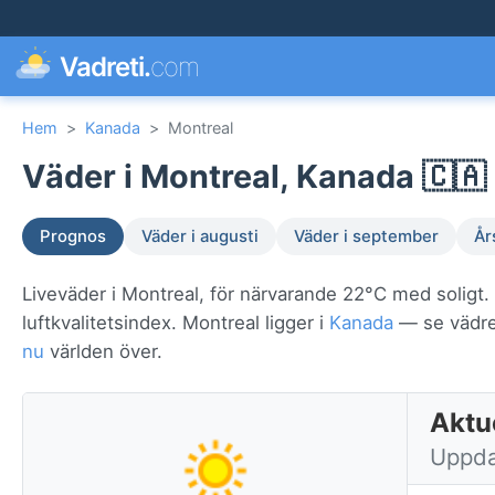
Vadreti.
com
Hem
>
Kanada
>
Montreal
Väder i Montreal, Kanada 🇨🇦
Prognos
Väder i augusti
Väder i september
År
Liveväder i Montreal, för närvarande 22°C med soligt.
luftkvalitetsindex. Montreal ligger i
Kanada
— se vädret
nu
världen över.
Aktu
Uppda