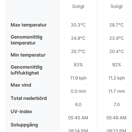
Soligt
Soligt
Max temperatur
30.3°C
28.7°C
Genomsnittlig
24.8°C
23.9°C
temperatur
20.7°C
20.4°C
Min temperatur
83%
82%
Genomsnittlig
luftfuktighet
11.9 kph
11.2 kph
Max vind
0.0 mm
11.7 mm
Total nederbörd
6.0
7.0
UV-index
05:45 AM
05:46 AM
Soluppgång
08:14 PM
08:13 PM