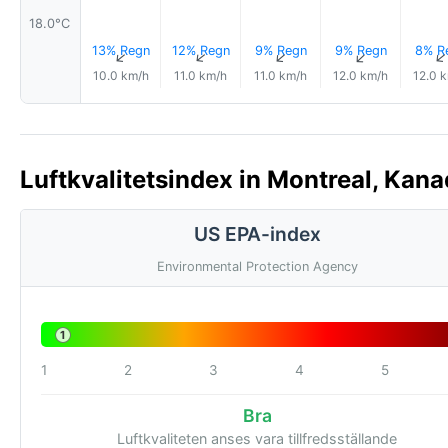
18.0°C
13% Regn
12% Regn
9% Regn
9% Regn
8% R
↑
↑
↑
↑
10.0 km/h
11.0 km/h
11.0 km/h
12.0 km/h
12.0 
Luftkvalitetsindex in Montreal, Kana
US EPA-index
Environmental Protection Agency
1
1
2
3
4
5
Bra
Luftkvaliteten anses vara tillfredsställande