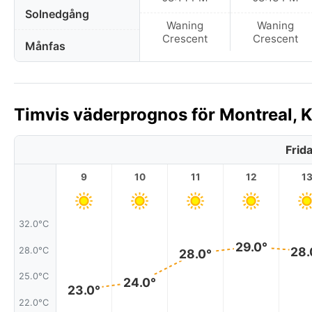
Solnedgång
Waning
Waning
Crescent
Crescent
Månfas
Timvis väderprognos för Montreal, 
Frid
9
10
11
12
1
32.0°C
29.0°
28.
28.0°C
28.0°
25.0°C
24.0°
23.0°
22.0°C