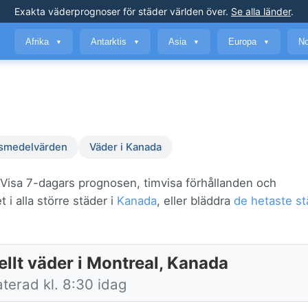
Exakta väderprognoser
för städer världen över
.
Se alla länder
.
Afrika
Antarktis
Asia
Europa
No
▼
▼
▼
▼
smedelvärden
Väder i Kanada
 Visa 7-dagars prognosen, timvisa förhållanden och
 i alla större städer i
Kanada
, eller bläddra
de hetaste st
ellt väder i Montreal, Kanada
terad kl. 8:30 idag