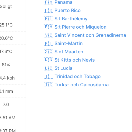
🇵🇦 Panama
Soligt
Soligt
🇵🇷 Puerto Rico
🇧🇱 S:t Barthélemy
25.1°C
23.9°C
🇵🇲 S:t Pierre och Miquelon
🇻🇨 Saint Vincent och Grenadinerna
20.6°C
19.6°C
🇲🇫 Saint-Martin
17.6°C
14.9°C
🇸🇽 Sint Maarten
🇰🇳 St Kitts och Nevis
61%
60%
🇱🇨 St Lucia
🇹🇹 Trinidad och Tobago
4.4 kph
15.1 kph
🇹🇨 Turks- och Caicosöarna
0.1 mm
0.0 mm
7.0
6.0
5:51 AM
05:52 AM
8:07 PM
08:05 PM