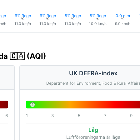
egn
6% Regn
6% Regn
5% Regn
5% Regn
0.0 mm
↑
↑
↑
↑
↑
↑
km/h
11.0 km/h
11.0 km/h
11.0 km/h
10.0 km/h
9.0 km/h
da 🇨🇦 (AQI)
UK DEFRA-index
Department for Environment, Food & Rural Affair
1
6
1
3
5
7
9
Låg
Luftföroreningarna är låga