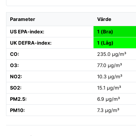
Parameter
Värde
US EPA-index:
1 (Bra)
UK DEFRA-index:
1 (Låg)
CO:
235.0 µg/m³
O3:
77.0 µg/m³
NO2:
10.3 µg/m³
SO2:
15.1 µg/m³
PM2.5:
6.9 µg/m³
PM10:
7.3 µg/m³