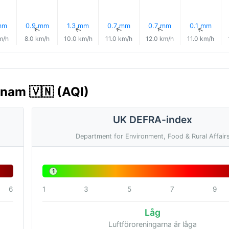
mm
0.9 mm
1.3 mm
0.7 mm
0.7 mm
0.1 mm
↑
↑
↑
↑
↑
↑
m/h
8.0 km/h
10.0 km/h
11.0 km/h
12.0 km/h
11.0 km/h
tnam 🇻🇳 (AQI)
UK DEFRA-index
Department for Environment, Food & Rural Affair
1
6
1
3
5
7
9
Låg
Luftföroreningarna är låga