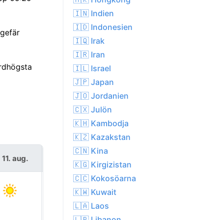
🇮🇳 Indien
🇮🇩 Indonesien
ngefär
🇮🇶 Irak
🇮🇷 Iran
ordhögsta
🇮🇱 Israel
🇯🇵 Japan
🇯🇴 Jordanien
🇨🇽 Julön
🇰🇭 Kambodja
🇰🇿 Kazakstan
🇨🇳 Kina
s 11. aug.
ons 12. aug.
🇰🇬 Kirgizistan
🇨🇨 Kokosöarna
🇰🇼 Kuwait
🇱🇦 Laos
🇱🇧 Libanon