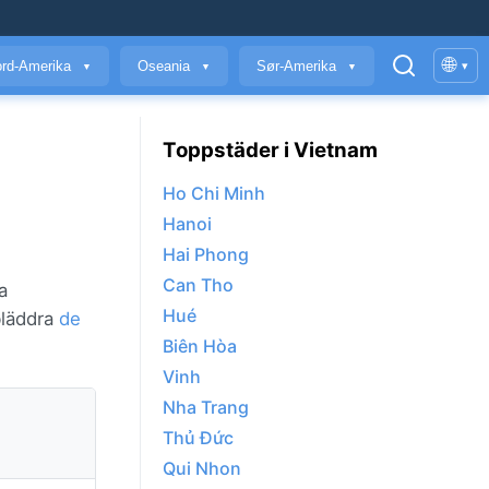
🌐
rd-Amerika
Oseania
Sør-Amerika
▾
▼
▼
▼
Toppstäder i Vietnam
Ho Chi Minh
Hanoi
Hai Phong
Can Tho
a
Hué
 bläddra
de
Biên Hòa
Vinh
Nha Trang
Thủ Đức
Qui Nhon