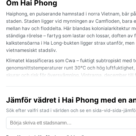
Om Hai Phong
Haiphong, en pulserande hamnstad i norra Vietnam, bär på e
staden. Staden ligger vid mynningen av Camfloden, bara et
mellan hav och floddelta. Här blandas kolonialarkitektur 
ständiga rörelse – fartyg som lastar och lossar, doften av
kalkstensöarna i Ha Long-bukten ligger strax utanför, men H
vietnamesiskt stadsliv.
Klimatet klassificeras som Cwa – fuktigt subtropiskt med t
genomsnittstemperaturer runt 30°C och hög luftfuktighet,
skurar och risk för översvämning. Vintrarna, december till
dimma och duggregn är vanliga. Packa lätta bomullskläder 
under vintern. Året runt är fukten påtaglig, så snabbtorkand
Jämför vädret i Hai Phong med en a
Bästa tiden för väderkänsliga resenärer är från november ti
september och oktober om möjligt, då tyfoner och tropiska s
Sök efter valfri stad i världen och se en sida-vid-sida-jäm
Dessa oväder, som drar in från Sydkinesiska havet, medför
under vintermånaderna och kan lägga sig tät över staden, s
tyfonsäsongen en egen upplevelse – men bäst att läsa pro