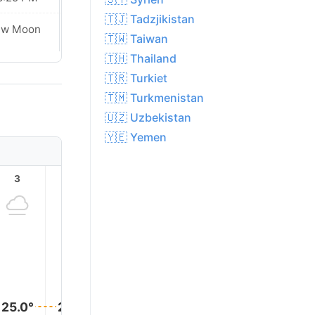
🇹🇯 Tadzjikistan
ew Moon
New Moon
🇹🇼 Taiwan
🇹🇭 Thailand
🇹🇷 Turkiet
🇹🇲 Turkmenistan
🇺🇿 Uzbekistan
🇾🇪 Yemen
3
4
5
6
7
8
27.0°
26.0°
25.0°
25.0°
25.0°
25.0°