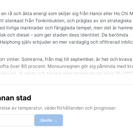
n rå och äkta energi som skiljer sig från Hanoi eller Ho Chi 
t stenkast från Tonkinbukten, och präglas av sin strategiska
med livliga marknader och färgglada tempel, men det är hamn
 fisk och diesel – som ger staden dess identitet. De berömda
aiphong själv erbjuder en mer vardaglig och ofiltrerad inblic
orr vinter. Somrarna, från maj till september, är het och kvav
 ofta över 80 procent. Monsunregnen gör sig påminda med kra
 februari, är milda och torrare med temperaturer kring 15–20°
och en regnjacka för sommaren; en tunn tröja eller jacka räck
e material är ett klokt val.
nnan stad
ll april, när luften är torrare och temperaturen behaglig. Und
tormar kan slå till med full kraft, ibland flera gånger per säs
förelse av temperatur, väderförhållanden och prognoser.
 risk för både hårda vindar och skyfallsliknande regn. Dimma 
ärskilt vid floden. För den som gillar dramatiskt väder är
Jämför →
gnosen noggrant innan planerna sätts.