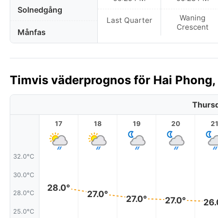
Solnedgång
Waning
Last Quarter
Crescent
Månfas
Timvis väderprognos för Hai Phong,
Thursd
17
18
19
20
2
32.0°C
30.0°C
28.0°
27.0°
28.0°C
27.0°
27.0°
26.
25.0°C