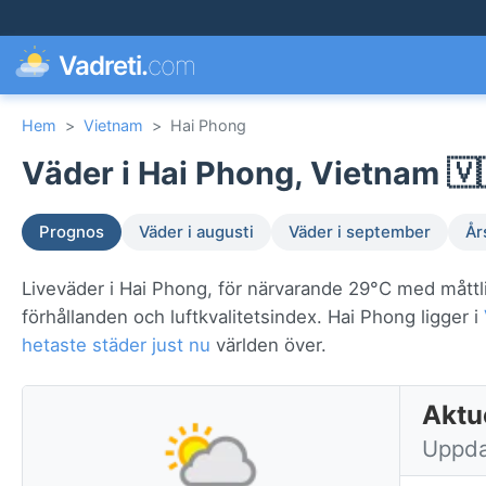
Vadreti.
com
Hem
>
Vietnam
>
Hai Phong
Väder i Hai Phong, Vietnam 🇻
Prognos
Väder i augusti
Väder i september
År
Liveväder i Hai Phong, för närvarande 29°C med måttli
förhållanden och luftkvalitetsindex. Hai Phong ligger i
hetaste städer just nu
världen över.
Aktu
Uppda