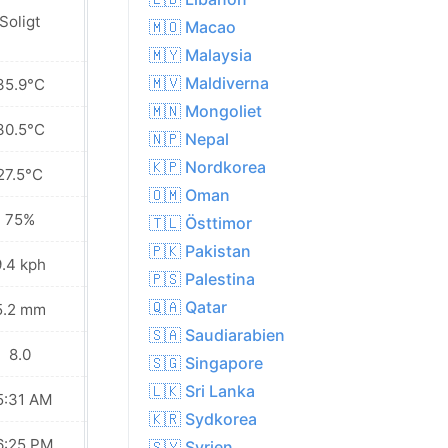
Soligt
Soligt
🇲🇴 Macao
🇲🇾 Malaysia
🇲🇻 Maldiverna
35.9°C
35.6°C
🇲🇳 Mongoliet
30.5°C
30.7°C
🇳🇵 Nepal
🇰🇵 Nordkorea
27.5°C
27.3°C
🇴🇲 Oman
75%
76%
🇹🇱 Östtimor
🇵🇰 Pakistan
9.4 kph
13.0 kph
🇵🇸 Palestina
🇶🇦 Qatar
5.2 mm
2.1 mm
🇸🇦 Saudiarabien
8.0
8.0
🇸🇬 Singapore
🇱🇰 Sri Lanka
5:31 AM
05:31 AM
🇰🇷 Sydkorea
6:25 PM
06:25 PM
🇸🇾 Syrien