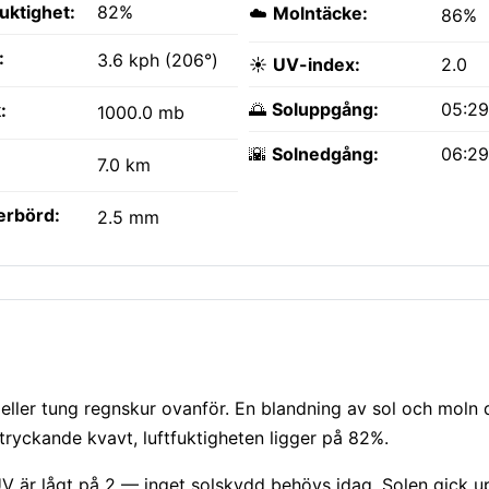
fuktighet:
82%
☁️
Molntäcke:
86%
:
3.6 kph (206°)
☀️
UV-index:
2.0
🌅
Soluppgång:
05:2
:
1000.0 mb
🌇
Solnedgång:
06:2
7.0 km
erbörd:
2.5 mm
ller tung regnskur ovanför. En blandning av sol och moln d
tryckande kvavt, luftfuktigheten ligger på 82%.
UV är lågt på 2 — inget solskydd behövs idag. Solen gick 