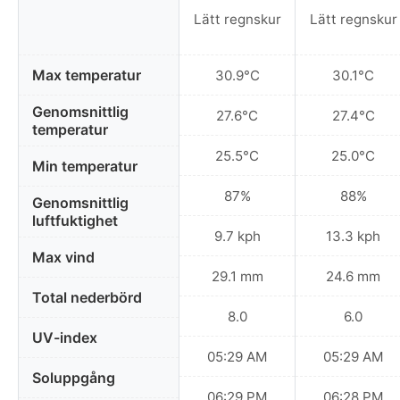
Lätt regnskur
Lätt regnskur
Max temperatur
30.9°C
30.1°C
Genomsnittlig
27.6°C
27.4°C
temperatur
25.5°C
25.0°C
Min temperatur
87%
88%
Genomsnittlig
luftfuktighet
9.7 kph
13.3 kph
Max vind
29.1 mm
24.6 mm
Total nederbörd
8.0
6.0
UV-index
05:29 AM
05:29 AM
Soluppgång
06:29 PM
06:28 PM