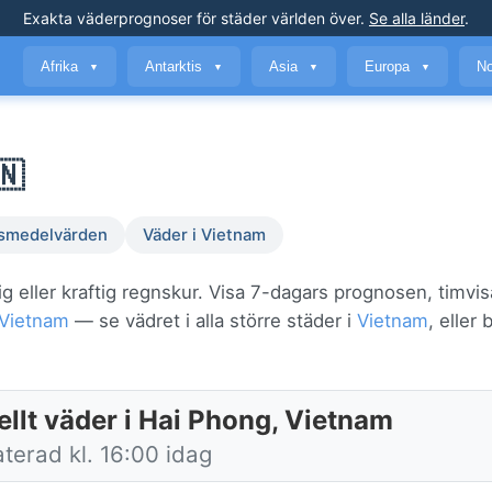
Exakta väderprognoser
för städer världen över
.
Se alla länder
.
Afrika
Antarktis
Asia
Europa
No
▼
▼
▼
▼
🇳
smedelvärden
Väder i Vietnam
g eller kraftig regnskur. Visa 7-dagars prognosen, timvis
Vietnam
— se vädret i alla större städer i
Vietnam
, eller
ellt väder i Hai Phong, Vietnam
terad kl. 16:00 idag