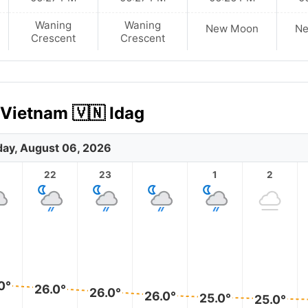
Waning
Waning
New Moon
N
Crescent
Crescent
 Vietnam 🇻🇳 Idag
ay, August 06, 2026
1
22
23
1
2
0°
26.0°
26.0°
26.0°
25.0°
25.0°