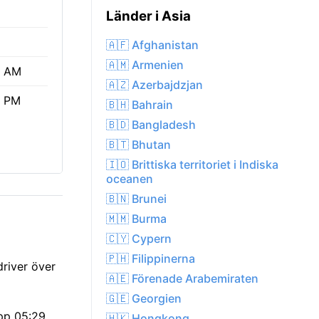
Länder i Asia
🇦🇫 Afghanistan
🇦🇲 Armenien
9 AM
🇦🇿 Azerbajdzjan
9 PM
🇧🇭 Bahrain
🇧🇩 Bangladesh
🇧🇹 Bhutan
🇮🇴 Brittiska territoriet i Indiska
oceanen
🇧🇳 Brunei
🇲🇲 Burma
🇨🇾 Cypern
🇵🇭 Filippinerna
river över
🇦🇪 Förenade Arabemiraten
🇬🇪 Georgien
upp 05:29
🇭🇰 Hongkong