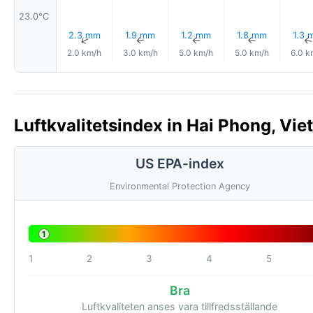
23.0°C
2.3 mm
1.9 mm
1.2 mm
1.8 mm
1.3 
↑
↑
↑
↑
2.0 km/h
3.0 km/h
5.0 km/h
5.0 km/h
6.0 k
Luftkvalitetsindex in Hai Phong, Vie
US EPA-index
Environmental Protection Agency
1
1
2
3
4
5
Bra
Luftkvaliteten anses vara tillfredsställande