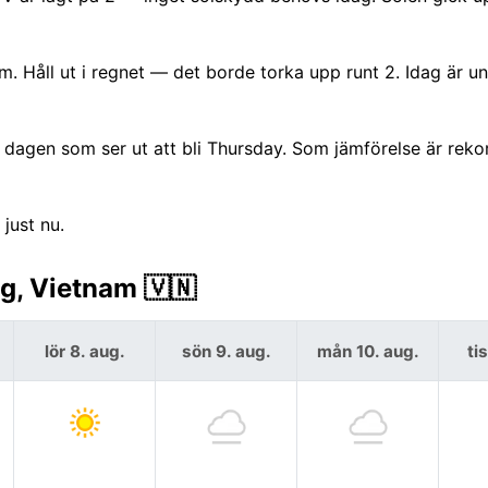
 Håll ut i regnet — det borde torka upp runt 2. Idag är u
dagen som ser ut att bli Thursday. Som jämförelse är rek
 just nu.
g, Vietnam 🇻🇳
lör 8. aug.
sön 9. aug.
mån 10. aug.
ti