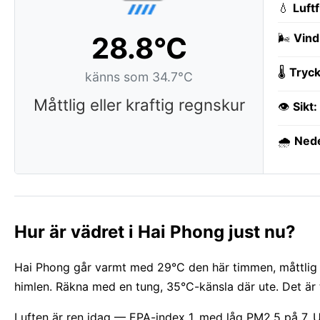
💧
Luft
28.8°C
🌬️
Vind
🌡️
Tryck
känns som 34.7°C
Måttlig eller kraftig regnskur
👁️
Sikt:
🌧️
Ned
Hur är vädret i Hai Phong just nu?
Hai Phong går varmt med 29°C den här timmen, måttlig e
himlen. Räkna med en tung, 35°C-känsla där ute. Det är 
Luften är ren idag — EPA-index 1, med låg PM2.5 på 7. 