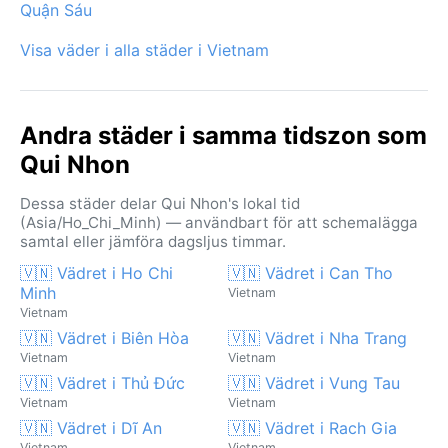
Quận Sáu
Visa väder i alla städer i Vietnam
Andra städer i samma tidszon som
Qui Nhon
Dessa städer delar Qui Nhon's lokal tid
(Asia/Ho_Chi_Minh) — användbart för att schemalägga
samtal eller jämföra dagsljus timmar.
🇻🇳 Vädret i Ho Chi
🇻🇳 Vädret i Can Tho
Minh
Vietnam
Vietnam
🇻🇳 Vädret i Biên Hòa
🇻🇳 Vädret i Nha Trang
Vietnam
Vietnam
🇻🇳 Vädret i Thủ Đức
🇻🇳 Vädret i Vung Tau
Vietnam
Vietnam
🇻🇳 Vädret i Dĩ An
🇻🇳 Vädret i Rach Gia
Vietnam
Vietnam