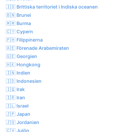
🇮🇴 Brittiska territoriet i Indiska oceanen
🇧🇳 Brunei
🇲🇲 Burma
🇨🇾 Cypern
🇵🇭 Filippinerna
🇦🇪 Förenade Arabemiraten
🇬🇪 Georgien
🇭🇰 Hongkong
🇮🇳 Indien
🇮🇩 Indonesien
🇮🇶 Irak
🇮🇷 Iran
🇮🇱 Israel
🇯🇵 Japan
🇯🇴 Jordanien
🇨🇽 Julön