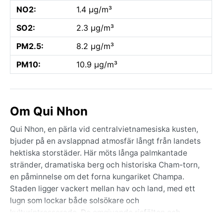
NO2:
1.4 µg/m³
SO2:
2.3 µg/m³
PM2.5:
8.2 µg/m³
PM10:
10.9 µg/m³
Om Qui Nhon
Qui Nhon, en pärla vid centralvietnamesiska kusten,
bjuder på en avslappnad atmosfär långt från landets
hektiska storstäder. Här möts långa palmkantade
stränder, dramatiska berg och historiska Cham-torn,
en påminnelse om det forna kungariket Champa.
Staden ligger vackert mellan hav och land, med ett
lugn som lockar både solsökare och
kulturintresserade. De omgivande risfälten och