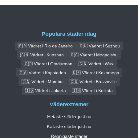
Populära städer idag
🇧🇷 Vädret i Rio de Janeiro
🇨🇳 Vädret i Suzhou
🇨🇳 Vädret i Kunshan
🇸🇴 Vädret i Mogadishu
🇸🇩 Vädret i Omdurman
🇨🇳 Vädret i Wuxi
🇿🇦 Vädret i Kapstaden
🇰🇪 Vädret i Kakamega
🇮🇳 Vädret i Mumbai
🇨🇬 Vädret i Brazzaville
🇮🇩 Vädret i Jakarta
🇮🇳 Vädret i Kolkata
Väderextremer
Hetaste städer just nu
Kallaste städer just nu
Regnigaste städer