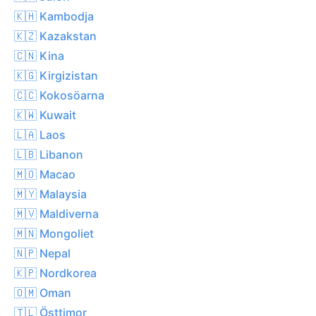
🇰🇭 Kambodja
🇰🇿 Kazakstan
🇨🇳 Kina
🇰🇬 Kirgizistan
🇨🇨 Kokosöarna
🇰🇼 Kuwait
🇱🇦 Laos
🇱🇧 Libanon
🇲🇴 Macao
🇲🇾 Malaysia
🇲🇻 Maldiverna
🇲🇳 Mongoliet
🇳🇵 Nepal
🇰🇵 Nordkorea
🇴🇲 Oman
🇹🇱 Östtimor