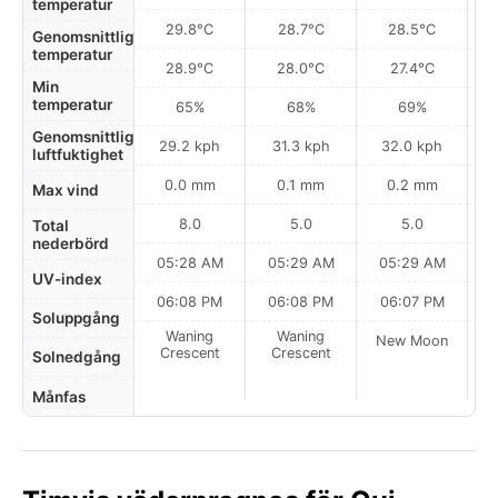
temperatur
29.8°C
28.7°C
28.5°C
Genomsnittlig
temperatur
28.9°C
28.0°C
27.4°C
Min
temperatur
65%
68%
69%
Genomsnittlig
29.2 kph
31.3 kph
32.0 kph
luftfuktighet
0.0 mm
0.1 mm
0.2 mm
Max vind
8.0
5.0
5.0
Total
nederbörd
05:28 AM
05:29 AM
05:29 AM
0
UV-index
06:08 PM
06:08 PM
06:07 PM
Soluppgång
Waning
Waning
New Moon
N
Crescent
Crescent
Solnedgång
Månfas