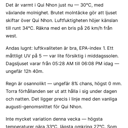
Det är varmt i Qui Nhon just nu — 30°C, med
växlande molnighet. Brutet molntäcke gör att ljuset
skiftar över Qui Nhon. Luftfuktigheten höjer känslan
till runt 34°C. Räkna med en bris på 26 km/h från
west.
Andas lugnt: luftkvaliteten är bra, EPA-index 1. Ett
måttligt UV på 5 — var lite försiktig i middagssolen.
Dagsljuset varar från 05:28 AM till 06:08 PM idag —
ungefär 12h 40m.
Regn är osannolikt — ungefär 8% chans, högst 0 mm.
Torra förhållanden ser ut att hålla i sig under dagen
och natten. Det ligger precis i linje med den vanliga
augusti-genomsnittet för Qui Nhon.
Inte mycket variation denna vecka — högsta
temperaturer nära 33°C, lägsta omkring 27°C. Som