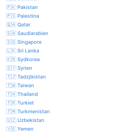
🇵🇰 Pakistan
🇵🇸 Palestina
🇶🇦 Qatar
🇸🇦 Saudiarabien
🇸🇬 Singapore
🇱🇰 Sri Lanka
🇰🇷 Sydkorea
🇸🇾 Syrien
🇹🇯 Tadzjikistan
🇹🇼 Taiwan
🇹🇭 Thailand
🇹🇷 Turkiet
🇹🇲 Turkmenistan
🇺🇿 Uzbekistan
🇾🇪 Yemen