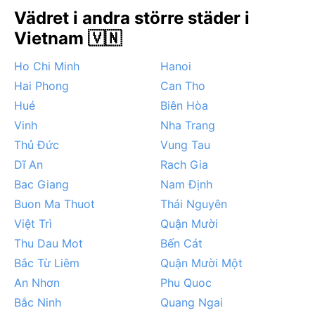
mellan september och november, men Qui Nhon ligger
Vädret i andra större städer i
relativt skyddat jämfört med norra Vietnam. Dimma är
Vietnam 🇻🇳
ovanlig, medan luftfuktigheten alltid ligger högt,
särskilt i regntid. För den som vill undvika blöta dagar
Ho Chi Minh
Hanoi
är torrsäsongen ett givet val.
Hai Phong
Can Tho
Hué
Biên Hòa
Vinh
Nha Trang
Thủ Đức
Vung Tau
Dĩ An
Rach Gia
Bac Giang
Nam Định
Buon Ma Thuot
Thái Nguyên
Việt Trì
Quận Mười
Thu Dau Mot
Bến Cát
Bắc Từ Liêm
Quận Mười Một
An Nhơn
Phu Quoc
Bắc Ninh
Quang Ngai