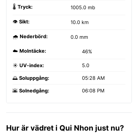
🌡️
Tryck:
1005.0 mb
👁️
Sikt:
10.0 km
🌧️
Nederbörd:
0.0 mm
☁️
Molntäcke:
46%
☀️
UV-index:
5.0
🌅
Soluppgång:
05:28 AM
🌇
Solnedgång:
06:08 PM
Hur är vädret i Qui Nhon just nu?