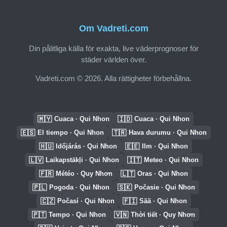
Om Vadreti.com
Din pålitliga källa för exakta, live väderprognoser för
städer världen över.
Vadreti.com © 2026. Alla rättigheter förbehållna.
🇲🇾
🇮🇩
Cuaca · Qui Nhon
Cuaca · Qui Nhon
🇪🇸
🇹🇷
El tiempo · Qui Nhon
Hava durumu · Qui Nhon
🇭🇺
🇪🇪
Időjárás · Qui Nhon
Ilm · Qui Nhon
🇱🇻
🇮🇹
Laikapstākļi · Qui Nhon
Meteo · Qui Nhon
🇫🇷
🇱🇹
Météo · Quy Nhơn
Oras · Qui Nhon
🇵🇱
🇸🇰
Pogoda · Qui Nhon
Počasie · Qui Nhon
🇨🇿
🇫🇮
Počasí · Qui Nhon
Sää · Qui Nhon
🇵🇹
🇻🇳
Tempo · Qui Nhon
Thời tiết · Quy Nhơn