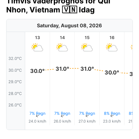
Timvis väderprognos för Qui
Nhon, Vietnam 🇻🇳 Idag
Saturday, August 08, 2026
13
14
15
16
17
32.0°C
31.0°
31.0°
30.0°
30.0°C
30.0°
30.
29.0°C
28.0°C
26.0°C
7% Regn
7% Regn
7% Regn
8% Regn
8% R
↑
↑
↑
↑
24.0 km/h
26.0 km/h
27.0 km/h
23.0 km/h
21.0 