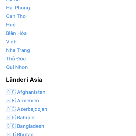
Hai Phong
Can Tho
Hué
Biên Hòa
Vinh
Nha Trang
Thủ Đức
Qui Nhon
Länder i Asia
🇦🇫 Afghanistan
🇦🇲 Armenien
🇦🇿 Azerbajdzjan
🇧🇭 Bahrain
🇧🇩 Bangladesh
🇧🇹 Bhutan