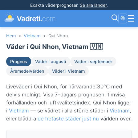
Exakta väderprognoser
.
Se alla länder
.
☰
Vadreti.
com
🌐
Hem
>
Vietnam
>
Qui Nhon
Väder i Qui Nhon, Vietnam 🇻🇳
Prognos
Väder i augusti
Väder i september
Årsmedelvärden
Väder i Vietnam
Liveväder i Qui Nhon, för närvarande 30°C med
delvis molnigt. Visa 7-dagars prognosen, timvisa
förhållanden och luftkvalitetsindex. Qui Nhon ligger
i
Vietnam
— se vädret i alla större städer i
Vietnam
,
eller bläddra
de hetaste städer just nu
världen över.