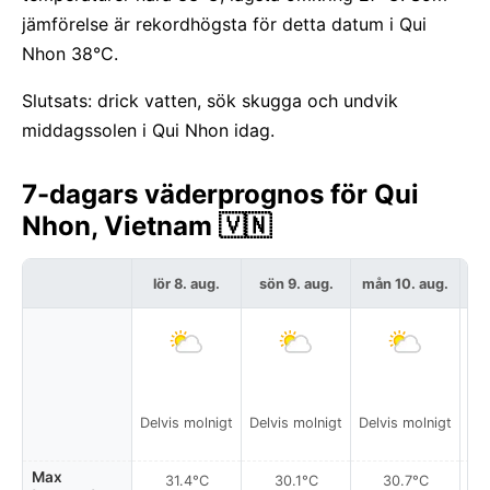
jämförelse är rekordhögsta för detta datum i Qui
Nhon 38°C.
Slutsats: drick vatten, sök skugga och undvik
middagssolen i Qui Nhon idag.
7-dagars väderprognos för Qui
Nhon, Vietnam 🇻🇳
lör 8. aug.
sön 9. aug.
mån 10. aug.
t
Delvis molnigt
Delvis molnigt
Delvis molnigt
Del
Max
31.4°C
30.1°C
30.7°C