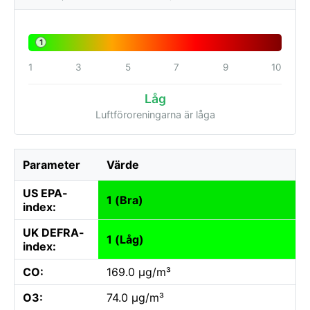
1
1
3
5
7
9
10
Låg
Luftföroreningarna är låga
Parameter
Värde
US EPA-
1 (Bra)
index:
UK DEFRA-
1 (Låg)
index:
CO:
169.0 µg/m³
O3:
74.0 µg/m³