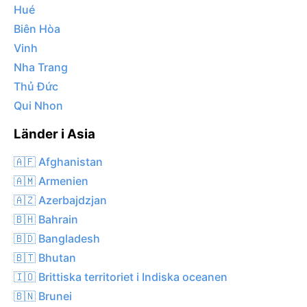
Hué
Biên Hòa
Vinh
Nha Trang
Thủ Đức
Qui Nhon
Länder i Asia
🇦🇫 Afghanistan
🇦🇲 Armenien
🇦🇿 Azerbajdzjan
🇧🇭 Bahrain
🇧🇩 Bangladesh
🇧🇹 Bhutan
🇮🇴 Brittiska territoriet i Indiska oceanen
🇧🇳 Brunei