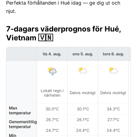
Perfekta förhållanden i Hué idag — ge dig ut och
njut.
7-dagars väderprognos för Hué,
Vietnam 🇻🇳
tis 4. aug.
ons 5. aug.
tors 6. aug.
f
Lokalt regn i
Delvis molnigt
Delvis molnigt
Del
närheten
Max
30.0°C
30.1°C
34.3°C
temperatur
26.7°C
26.1°C
27.7°C
Genomsnittlig
temperatur
24.7°C
24.4°C
24.4°C
Min