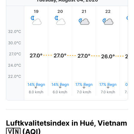
19
20
21
22
2
32.0°C
30.0°C
27.0°C
27.0°
27.0°
27.0°
26.0°
26.
24.0°C
22.0°C
14% Regn
14% Regn
17% Regn
17% Regn
0.1 
↑
↑
↑
↑
8.0 km/h
6.0 km/h
7.0 km/h
7.0 km/h
7.0 k
Luftkvalitetsindex in Hué, Vietnam
🇻🇳 (AQI)