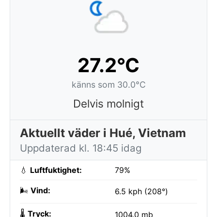
27.2°C
känns som 30.0°C
Delvis molnigt
Aktuellt väder i Hué, Vietnam
Uppdaterad kl. 18:45 idag
💧
Luftfuktighet:
79%
🌬️
Vind:
6.5 kph (208°)
🌡️
Tryck:
1004.0 mb