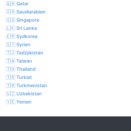
🇶🇦 Qatar
🇸🇦 Saudiarabien
🇸🇬 Singapore
🇱🇰 Sri Lanka
🇰🇷 Sydkorea
🇸🇾 Syrien
🇹🇯 Tadzjikistan
🇹🇼 Taiwan
🇹🇭 Thailand
🇹🇷 Turkiet
🇹🇲 Turkmenistan
🇺🇿 Uzbekistan
🇾🇪 Yemen