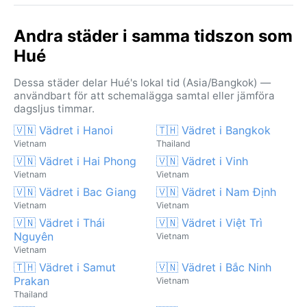
Andra städer i samma tidszon som
Hué
Dessa städer delar Hué's lokal tid (Asia/Bangkok) —
användbart för att schemalägga samtal eller jämföra
dagsljus timmar.
🇻🇳 Vädret i Hanoi
🇹🇭 Vädret i Bangkok
Vietnam
Thailand
🇻🇳 Vädret i Hai Phong
🇻🇳 Vädret i Vinh
Vietnam
Vietnam
🇻🇳 Vädret i Bac Giang
🇻🇳 Vädret i Nam Định
Vietnam
Vietnam
🇻🇳 Vädret i Thái
🇻🇳 Vädret i Việt Trì
Nguyên
Vietnam
Vietnam
🇹🇭 Vädret i Samut
🇻🇳 Vädret i Bắc Ninh
Prakan
Vietnam
Thailand