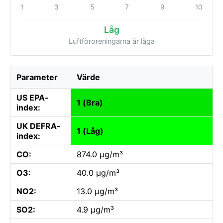
1
3
5
7
9
10
Låg
Luftföroreningarna är låga
Parameter
Värde
US EPA-
1 (Bra)
index:
UK DEFRA-
1 (Låg)
index:
CO:
874.0 µg/m³
O3:
40.0 µg/m³
NO2:
13.0 µg/m³
SO2:
4.9 µg/m³