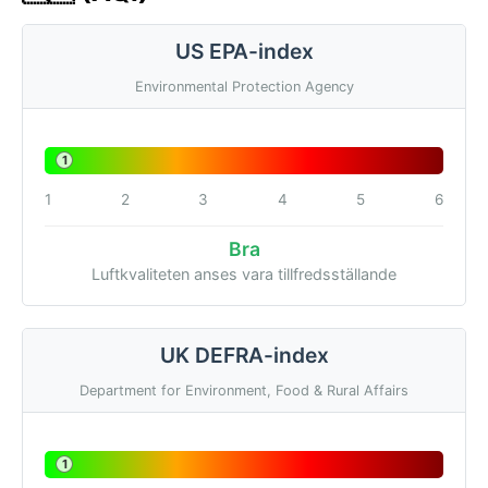
US EPA-index
Environmental Protection Agency
1
1
2
3
4
5
6
Bra
Luftkvaliteten anses vara tillfredsställande
UK DEFRA-index
Department for Environment, Food & Rural Affairs
1