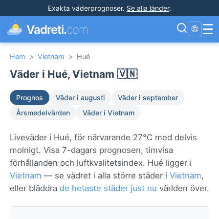
Exakta väderprognoser
.
Se alla länder
.
☰
Vadreti.
com
🌐
Hem
>
Vietnam
>
Hué
Väder i Hué, Vietnam 🇻🇳
Prognos
Väder i augusti
Väder i september
Årsmedelvärden
Väder i Vietnam
Liveväder i Hué, för närvarande 27°C med delvis
molnigt. Visa 7-dagars prognosen, timvisa
förhållanden och luftkvalitetsindex. Hué ligger i
Vietnam
— se vädret i alla större städer i
Vietnam
,
eller bläddra
de hetaste städer just nu
världen över.