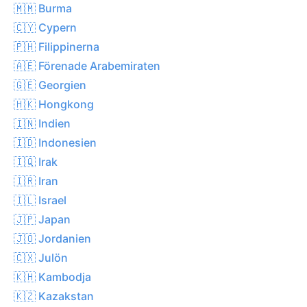
🇲🇲 Burma
🇨🇾 Cypern
🇵🇭 Filippinerna
🇦🇪 Förenade Arabemiraten
🇬🇪 Georgien
🇭🇰 Hongkong
🇮🇳 Indien
🇮🇩 Indonesien
🇮🇶 Irak
🇮🇷 Iran
🇮🇱 Israel
🇯🇵 Japan
🇯🇴 Jordanien
🇨🇽 Julön
🇰🇭 Kambodja
🇰🇿 Kazakstan