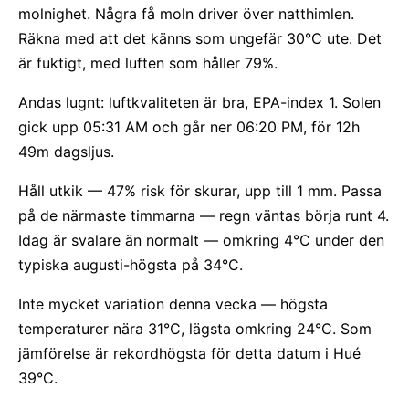
molnighet. Några få moln driver över natthimlen.
Räkna med att det känns som ungefär 30°C ute. Det
är fuktigt, med luften som håller 79%.
Andas lugnt: luftkvaliteten är bra, EPA-index 1. Solen
gick upp 05:31 AM och går ner 06:20 PM, för 12h
49m dagsljus.
Håll utkik — 47% risk för skurar, upp till 1 mm. Passa
på de närmaste timmarna — regn väntas börja runt 4.
Idag är svalare än normalt — omkring 4°C under den
typiska augusti-högsta på 34°C.
Inte mycket variation denna vecka — högsta
temperaturer nära 31°C, lägsta omkring 24°C. Som
jämförelse är rekordhögsta för detta datum i Hué
39°C.