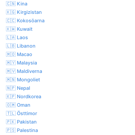
🇨🇳 Kina
🇰🇬 Kirgizistan
🇨🇨 Kokosöarna
🇰🇼 Kuwait
🇱🇦 Laos
🇱🇧 Libanon
🇲🇴 Macao
🇲🇾 Malaysia
🇲🇻 Maldiverna
🇲🇳 Mongoliet
🇳🇵 Nepal
🇰🇵 Nordkorea
🇴🇲 Oman
🇹🇱 Östtimor
🇵🇰 Pakistan
🇵🇸 Palestina