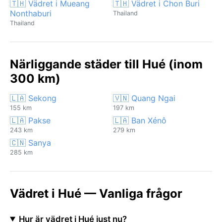
🇹🇭 Vädret i Mueang
🇹🇭 Vädret i Chon Buri
Nonthaburi
Thailand
Thailand
Närliggande städer till Hué (inom
300 km)
🇱🇦 Sekong
🇻🇳 Quang Ngai
155 km
197 km
🇱🇦 Pakse
🇱🇦 Ban Xénô
243 km
279 km
🇨🇳 Sanya
285 km
Vädret i Hué — Vanliga frågor
Hur är vädret i Hué just nu?