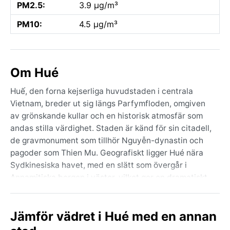
PM2.5:
3.9 µg/m³
PM10:
4.5 µg/m³
Om Hué
Huế, den forna kejserliga huvudstaden i centrala
Vietnam, breder ut sig längs Parfymfloden, omgiven
av grönskande kullar och en historisk atmosfär som
andas stilla värdighet. Staden är känd för sin citadell,
de gravmonument som tillhör Nguyễn-dynastin och
pagoder som Thien Mu. Geografiskt ligger Hué nära
Sydkinesiska havet, med en slätt som övergår i
Annamitiska bergen i väster, vilket ger en dramatiskt
varierad terräng. Här möts flodliv, tempelstämning
och en lugn vardag som sällan känns hektisk trots
Jämför vädret i Hué med en annan
stadens storlek på över en miljon invånare.