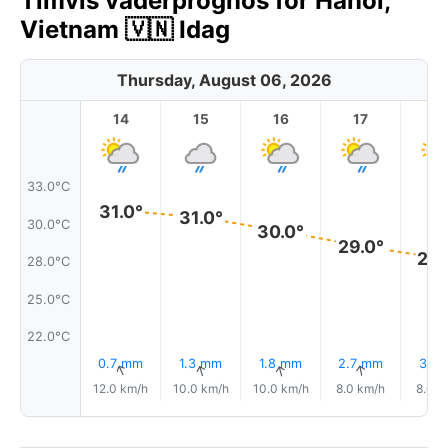
Timvis väderprognos för Hanoi,
Vietnam 🇻🇳 Idag
Thursday, August 06, 2026
14
15
16
17
1
33.0°C
31.0°
31.0°
30.0°C
30.0°
29.0°
28.
28.0°C
25.0°C
22.0°C
0.7 mm
1.3 mm
1.8 mm
2.7 mm
3.1 
↑
↑
↑
↑
12.0 km/h
10.0 km/h
10.0 km/h
8.0 km/h
8.0 k