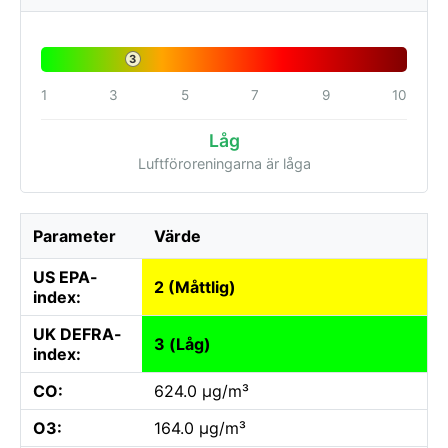
3
1
3
5
7
9
10
Låg
Luftföroreningarna är låga
Parameter
Värde
US EPA-
2 (Måttlig)
index:
UK DEFRA-
3 (Låg)
index:
CO:
624.0 µg/m³
O3:
164.0 µg/m³