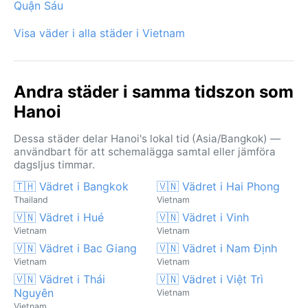
Quận Sáu
Visa väder i alla städer i Vietnam
Andra städer i samma tidszon som
Hanoi
Dessa städer delar Hanoi's lokal tid (Asia/Bangkok) —
användbart för att schemalägga samtal eller jämföra
dagsljus timmar.
🇹🇭 Vädret i Bangkok
🇻🇳 Vädret i Hai Phong
Thailand
Vietnam
🇻🇳 Vädret i Hué
🇻🇳 Vädret i Vinh
Vietnam
Vietnam
🇻🇳 Vädret i Bac Giang
🇻🇳 Vädret i Nam Định
Vietnam
Vietnam
🇻🇳 Vädret i Thái
🇻🇳 Vädret i Việt Trì
Nguyên
Vietnam
Vietnam