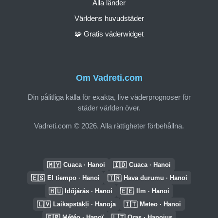
Alla länder
Världens huvudstäder
🧩 Gratis väderwidget
Om Vadreti.com
Din pålitliga källa för exakta, live väderprognoser för
städer världen över.
Vadreti.com © 2026. Alla rättigheter förbehållna.
🇲🇾
🇮🇩
Cuaca · Hanoi
Cuaca · Hanoi
🇪🇸
🇹🇷
El tiempo · Hanoi
Hava durumu · Hanoi
🇭🇺
🇪🇪
Időjárás · Hanoi
Ilm · Hanoi
🇱🇻
🇮🇹
Laikapstākļi · Hanoja
Meteo · Hanoi
🇫🇷
🇱🇹
Météo · Hanoï
Oras · Hanojus