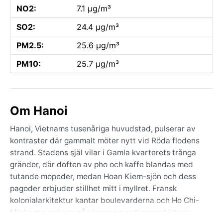
NO2:
7.1 µg/m³
SO2:
24.4 µg/m³
PM2.5:
25.6 µg/m³
PM10:
25.7 µg/m³
Om Hanoi
Hanoi, Vietnams tusenåriga huvudstad, pulserar av
kontraster där gammalt möter nytt vid Röda flodens
strand. Stadens själ vilar i Gamla kvarterets trånga
gränder, där doften av pho och kaffe blandas med
tutande mopeder, medan Hoan Kiem-sjön och dess
pagoder erbjuder stillhet mitt i myllret. Fransk
kolonialarkitektur kantar boulevarderna och Ho Chi-
Minhs mausoleum påminner om nationens historia.