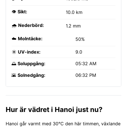
👁️
Sikt:
10.0 km
🌧️
Nederbörd:
1.2 mm
☁️
Molntäcke:
50%
☀️
UV-index:
9.0
🌅
Soluppgång:
05:32 AM
🌇
Solnedgång:
06:32 PM
Hur är vädret i Hanoi just nu?
Hanoi går varmt med 30°C den här timmen, växlande