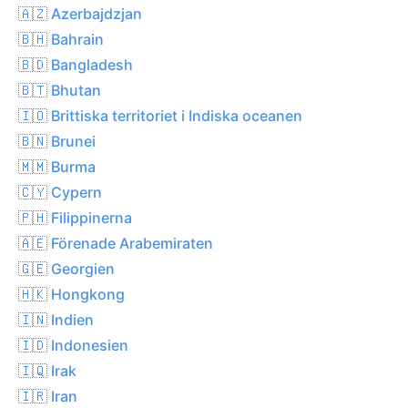
🇦🇿 Azerbajdzjan
🇧🇭 Bahrain
🇧🇩 Bangladesh
🇧🇹 Bhutan
🇮🇴 Brittiska territoriet i Indiska oceanen
🇧🇳 Brunei
🇲🇲 Burma
🇨🇾 Cypern
🇵🇭 Filippinerna
🇦🇪 Förenade Arabemiraten
🇬🇪 Georgien
🇭🇰 Hongkong
🇮🇳 Indien
🇮🇩 Indonesien
🇮🇶 Irak
🇮🇷 Iran