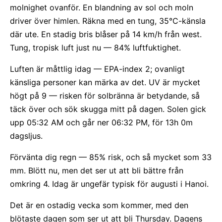
molnighet ovanför. En blandning av sol och moln
driver över himlen. Räkna med en tung, 35°C-känsla
där ute. En stadig bris blåser på 14 km/h från west.
Tung, tropisk luft just nu — 84% luftfuktighet.
Luften är måttlig idag — EPA-index 2; ovanligt
känsliga personer kan märka av det. UV är mycket
högt på 9 — risken för solbränna är betydande, så
täck över och sök skugga mitt på dagen. Solen gick
upp 05:32 AM och går ner 06:32 PM, för 13h 0m
dagsljus.
Förvänta dig regn — 85% risk, och så mycket som 33
mm. Blött nu, men det ser ut att bli bättre från
omkring 4. Idag är ungefär typisk för augusti i Hanoi.
Det är en ostadig vecka som kommer, med den
blötaste dagen som ser ut att bli Thursday. Dagens