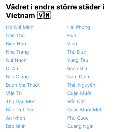
särskilt i gryningen, vilket ger en trolsk atmosfär.
Vädret i andra större städer i
Tyfoner från Sydkinesiska havet sveper ibland in mot
Vietnam 🇻🇳
norra Vietnam under sensommaren och hösten, men
Hanoi ligger i inlandet och påverkas mindre än
Ho Chi Minh
Hai Phong
kustområden. Monsunens kraftiga regn och den höga
Can Tho
Hué
luftfuktigheten är stadens mest karaktäristiska
Biên Hòa
Vinh
väderdrag.
Nha Trang
Thủ Đức
Qui Nhon
Vung Tau
Dĩ An
Rach Gia
Bac Giang
Nam Định
Buon Ma Thuot
Thái Nguyên
Việt Trì
Quận Mười
Thu Dau Mot
Bến Cát
Bắc Từ Liêm
Quận Mười Một
An Nhơn
Phu Quoc
Bắc Ninh
Quang Ngai