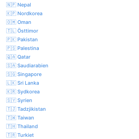
🇳🇵 Nepal
🇰🇵 Nordkorea
🇴🇲 Oman
🇹🇱 Östtimor
🇵🇰 Pakistan
🇵🇸 Palestina
🇶🇦 Qatar
🇸🇦 Saudiarabien
🇸🇬 Singapore
🇱🇰 Sri Lanka
🇰🇷 Sydkorea
🇸🇾 Syrien
🇹🇯 Tadzjikistan
🇹🇼 Taiwan
🇹🇭 Thailand
🇹🇷 Turkiet