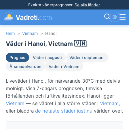
Exakta väderprognoser
.
Se alla länder
.
☰
Vadreti.
com
🌐
Hem
>
Vietnam
>
Hanoi
Väder i Hanoi, Vietnam 🇻🇳
Prognos
Väder i augusti
Väder i september
Årsmedelvärden
Väder i Vietnam
Liveväder i Hanoi, för närvarande 30°C med delvis
molnigt. Visa 7-dagars prognosen, timvisa
förhållanden och luftkvalitetsindex. Hanoi ligger i
Vietnam
— se vädret i alla större städer i
Vietnam
,
eller bläddra
de hetaste städer just nu
världen över.