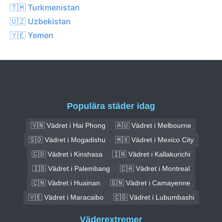
🇹🇲 Turkmenistan
🇺🇿 Uzbekistan
🇾🇪 Yemen
Populära städer idag
🇻🇳 Vädret i Hai Phong
🇦🇺 Vädret i Melbourne
🇸🇴 Vädret i Mogadishu
🇲🇽 Vädret i Mexico City
🇨🇩 Vädret i Kinshasa
🇮🇳 Vädret i Kallakurichi
🇮🇩 Vädret i Palembang
🇨🇦 Vädret i Montreal
🇨🇳 Vädret i Huainan
🇬🇳 Vädret i Camayenne
🇻🇪 Vädret i Maracaibo
🇨🇩 Vädret i Lubumbashi
Väderextremer