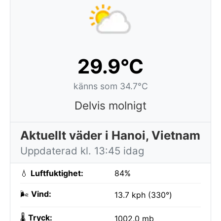
29.9°C
känns som 34.7°C
Delvis molnigt
Aktuellt väder i Hanoi, Vietnam
Uppdaterad kl. 13:45 idag
💧
Luftfuktighet:
84%
🌬️
Vind:
13.7 kph (330°)
🌡️
Tryck:
1002.0 mb