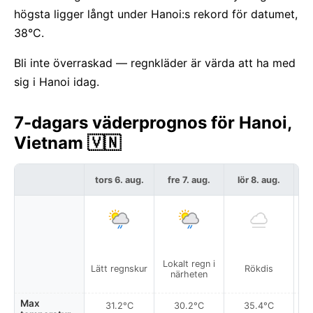
högsta ligger långt under Hanoi:s rekord för datumet,
38°C.
Bli inte överraskad — regnkläder är värda att ha med
sig i Hanoi idag.
7-dagars väderprognos för Hanoi,
Vietnam 🇻🇳
tors 6. aug.
fre 7. aug.
lör 8. aug.
s
Lokalt regn i
Lätt regnskur
Rökdis
närheten
Max
31.2°C
30.2°C
35.4°C