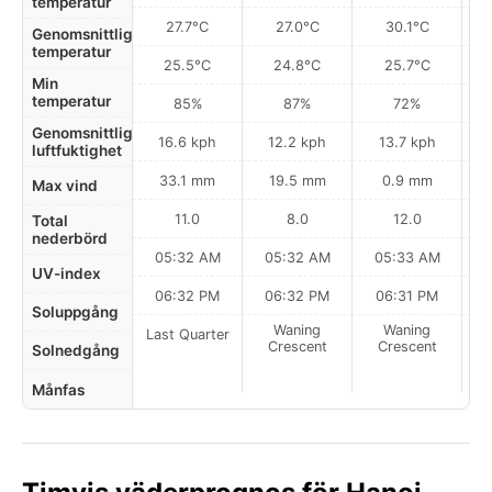
temperatur
27.7°C
27.0°C
30.1°C
Genomsnittlig
temperatur
25.5°C
24.8°C
25.7°C
Min
temperatur
85%
87%
72%
Genomsnittlig
16.6 kph
12.2 kph
13.7 kph
luftfuktighet
33.1 mm
19.5 mm
0.9 mm
Max vind
11.0
8.0
12.0
Total
nederbörd
05:32 AM
05:32 AM
05:33 AM
0
UV-index
06:32 PM
06:32 PM
06:31 PM
Soluppgång
Waning
Waning
Last Quarter
Crescent
Crescent
Solnedgång
Månfas