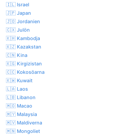
🇮🇱 Israel
🇯🇵 Japan
🇯🇴 Jordanien
🇨🇽 Julön
🇰🇭 Kambodja
🇰🇿 Kazakstan
🇨🇳 Kina
🇰🇬 Kirgizistan
🇨🇨 Kokosöarna
🇰🇼 Kuwait
🇱🇦 Laos
🇱🇧 Libanon
🇲🇴 Macao
🇲🇾 Malaysia
🇲🇻 Maldiverna
🇲🇳 Mongoliet