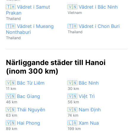
🇹🇭 Vädret i Samut
🇻🇳 Vädret i Bắc Ninh
Prakan
Vietnam
Thailand
🇹🇭 Vädret i Mueang
🇹🇭 Vädret i Chon Buri
Nonthaburi
Thailand
Thailand
Närliggande städer till Hanoi
(inom 300 km)
🇻🇳 Bắc Từ Liêm
🇻🇳 Bắc Ninh
11 km
30 km
🇻🇳 Bac Giang
🇻🇳 Việt Trì
46 km
56 km
🇻🇳 Thái Nguyên
🇻🇳 Nam Định
63 km
74 km
🇻🇳 Hai Phong
🇱🇦 Xam Nua
89 km
199 km