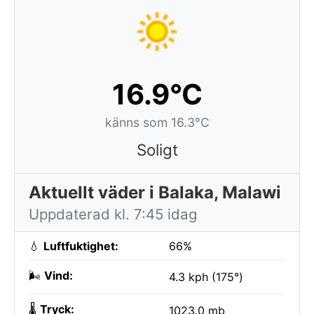
16.9°C
känns som 16.3°C
Soligt
Aktuellt väder i Balaka, Malawi
Uppdaterad kl. 7:45 idag
💧
Luftfuktighet:
66%
🌬️
Vind:
4.3 kph (175°)
🌡️
Tryck:
1023.0 mb