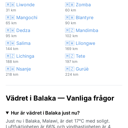
🇲🇼 Liwonde
🇲🇼 Zomba
31 km
60 km
🇲🇼 Mangochi
🇲🇼 Blantyre
65 km
90 km
🇲🇼 Dedza
🇲🇿 Mandimba
95 km
102 km
🇲🇼 Salima
🇲🇼 Lilongwe
144 km
169 km
🇲🇿 Lichinga
🇲🇿 Tete
188 km
197 km
🇲🇼 Nsanje
🇲🇿 Gurúè
218 km
224 km
Vädret i Balaka — Vanliga frågor
Hur är vädret i Balaka just nu?
Just nu i Balaka, Malawi, är det 17°C med soligt.
Luftfuktigheten är 66% och vindhastigheten är 4