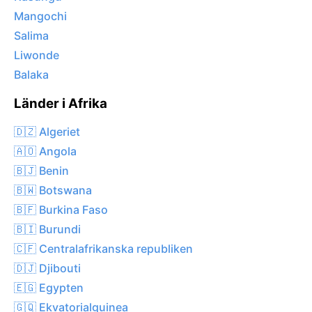
Mangochi
Salima
Liwonde
Balaka
Länder i Afrika
🇩🇿 Algeriet
🇦🇴 Angola
🇧🇯 Benin
🇧🇼 Botswana
🇧🇫 Burkina Faso
🇧🇮 Burundi
🇨🇫 Centralafrikanska republiken
🇩🇯 Djibouti
🇪🇬 Egypten
🇬🇶 Ekvatorialguinea