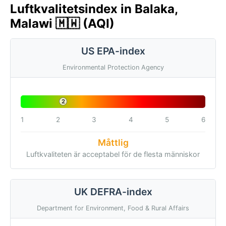
Luftkvalitetsindex in Balaka,
Malawi 🇲🇼 (AQI)
US EPA-index
Environmental Protection Agency
2
1
2
3
4
5
6
Måttlig
Luftkvaliteten är acceptabel för de flesta människor
UK DEFRA-index
Department for Environment, Food & Rural Affairs