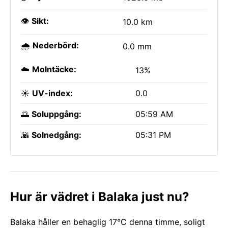
👁️
Sikt:
10.0 km
🌧️
Nederbörd:
0.0 mm
☁️
Molntäcke:
13%
☀️
UV-index:
0.0
🌅
Soluppgång:
05:59 AM
🌇
Solnedgång:
05:31 PM
Hur är vädret i Balaka just nu?
Balaka håller en behaglig 17°C denna timme, soligt