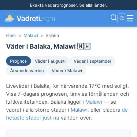
Exakta väderprognoser
.
Se alla länder
.
☰
Vadreti.
com
🌐
Hem
>
Malawi
>
Balaka
Väder i Balaka, Malawi 🇲🇼
Prognos
Väder i augusti
Väder i september
Årsmedelvärden
Väder i Malawi
Liveväder i Balaka, för närvarande 17°C med soligt.
Visa 7-dagars prognosen, timvisa förhållanden och
luftkvalitetsindex. Balaka ligger i
Malawi
— se
vädret i alla större städer i
Malawi
, eller bläddra
de
hetaste städer just nu
världen över.