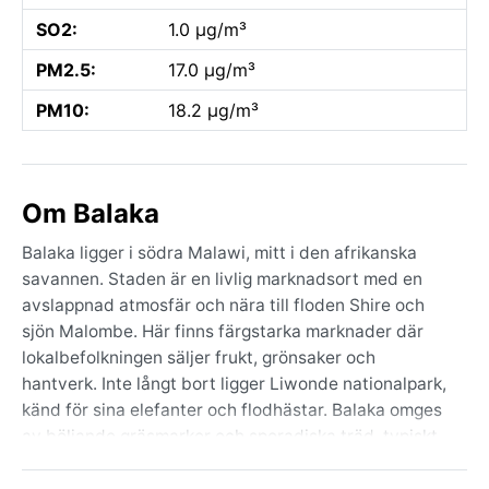
SO2:
1.0 µg/m³
PM2.5:
17.0 µg/m³
PM10:
18.2 µg/m³
Om Balaka
Balaka ligger i södra Malawi, mitt i den afrikanska
savannen. Staden är en livlig marknadsort med en
avslappnad atmosfär och nära till floden Shire och
sjön Malombe. Här finns färgstarka marknader där
lokalbefolkningen säljer frukt, grönsaker och
hantverk. Inte långt bort ligger Liwonde nationalpark,
känd för sina elefanter och flodhästar. Balaka omges
av böljande gräsmarker och sporadiska träd, typiskt
för Östafrikanska riftdalen. Staden är inte ett
turistmål i sig men fungerar som en port till regionens