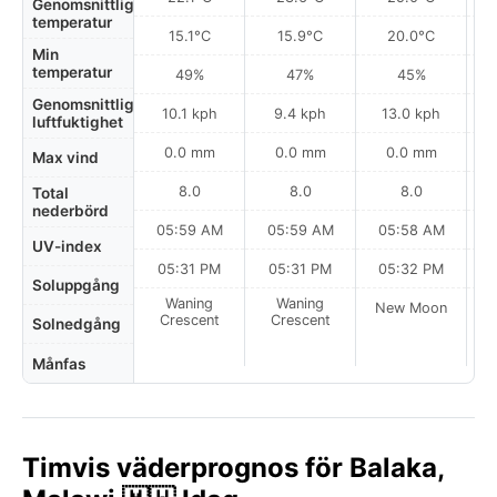
Genomsnittlig
temperatur
15.1°C
15.9°C
20.0°C
Min
temperatur
49%
47%
45%
Genomsnittlig
10.1 kph
9.4 kph
13.0 kph
luftfuktighet
0.0 mm
0.0 mm
0.0 mm
Max vind
8.0
8.0
8.0
Total
nederbörd
05:59 AM
05:59 AM
05:58 AM
0
UV-index
05:31 PM
05:31 PM
05:32 PM
Soluppgång
Waning
Waning
New Moon
N
Crescent
Crescent
Solnedgång
Månfas
Timvis väderprognos för Balaka,