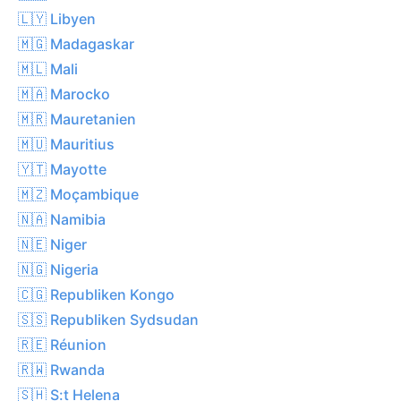
🇱🇾 Libyen
🇲🇬 Madagaskar
🇲🇱 Mali
🇲🇦 Marocko
🇲🇷 Mauretanien
🇲🇺 Mauritius
🇾🇹 Mayotte
🇲🇿 Moçambique
🇳🇦 Namibia
🇳🇪 Niger
🇳🇬 Nigeria
🇨🇬 Republiken Kongo
🇸🇸 Republiken Sydsudan
🇷🇪 Réunion
🇷🇼 Rwanda
🇸🇭 S:t Helena