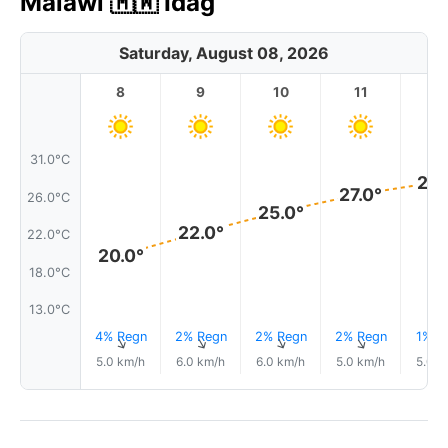
Malawi 🇲🇼 Idag
Saturday, August 08, 2026
8
9
10
11
1
31.0°C
28.
27.0°
26.0°C
25.0°
22.0°
22.0°C
20.0°
18.0°C
13.0°C
4% Regn
2% Regn
2% Regn
2% Regn
1% R
↑
↑
↑
↑
5.0 km/h
6.0 km/h
6.0 km/h
5.0 km/h
5.0 k