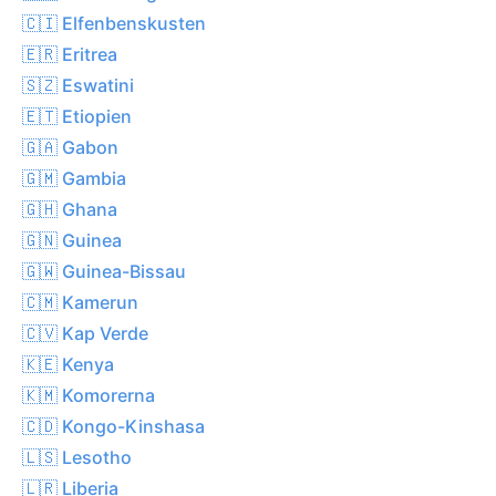
🇨🇮 Elfenbenskusten
🇪🇷 Eritrea
🇸🇿 Eswatini
🇪🇹 Etiopien
🇬🇦 Gabon
🇬🇲 Gambia
🇬🇭 Ghana
🇬🇳 Guinea
🇬🇼 Guinea-Bissau
🇨🇲 Kamerun
🇨🇻 Kap Verde
🇰🇪 Kenya
🇰🇲 Komorerna
🇨🇩 Kongo-Kinshasa
🇱🇸 Lesotho
🇱🇷 Liberia