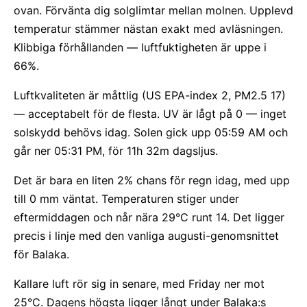
ovan. Förvänta dig solglimtar mellan molnen. Upplevd
temperatur stämmer nästan exakt med avläsningen.
Klibbiga förhållanden — luftfuktigheten är uppe i
66%.
Luftkvaliteten är måttlig (US EPA-index 2, PM2.5 17)
— acceptabelt för de flesta. UV är lågt på 0 — inget
solskydd behövs idag. Solen gick upp 05:59 AM och
går ner 05:31 PM, för 11h 32m dagsljus.
Det är bara en liten 2% chans för regn idag, med upp
till 0 mm väntat. Temperaturen stiger under
eftermiddagen och når nära 29°C runt 14. Det ligger
precis i linje med den vanliga augusti-genomsnittet
för Balaka.
Kallare luft rör sig in senare, med Friday ner mot
25°C. Dagens högsta ligger långt under Balaka:s