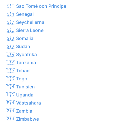
🇸🇹 Sao Tomé och Principe
🇸🇳 Senegal
🇸🇨 Seychellerna
🇸🇱 Sierra Leone
🇸🇴 Somalia
🇸🇩 Sudan
🇿🇦 Sydafrika
🇹🇿 Tanzania
🇹🇩 Tchad
🇹🇬 Togo
🇹🇳 Tunisien
🇺🇬 Uganda
🇪🇭 Västsahara
🇿🇲 Zambia
🇿🇼 Zimbabwe