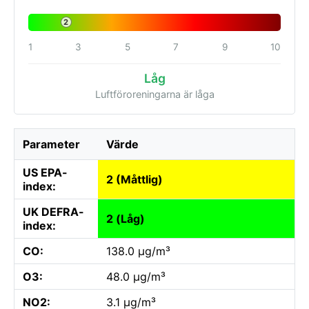
2
1
3
5
7
9
10
Låg
Luftföroreningarna är låga
Parameter
Värde
US EPA-
2 (Måttlig)
index:
UK DEFRA-
2 (Låg)
index:
CO:
138.0 µg/m³
O3:
48.0 µg/m³
NO2:
3.1 µg/m³