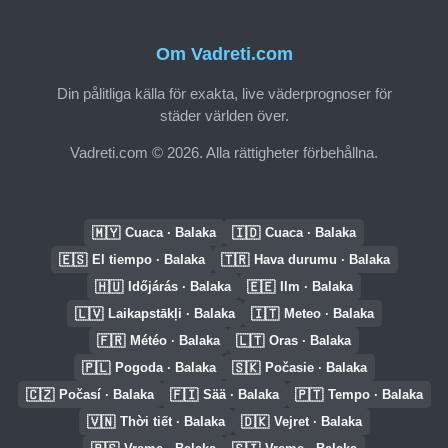
Om Vadreti.com
Din pålitliga källa för exakta, live väderprognoser för
städer världen över.
Vadreti.com © 2026. Alla rättigheter förbehållna.
🇲🇾
🇮🇩
Cuaca · Balaka
Cuaca · Balaka
🇪🇸
🇹🇷
El tiempo · Balaka
Hava durumu · Balaka
🇭🇺
🇪🇪
Időjárás · Balaka
Ilm · Balaka
🇱🇻
🇮🇹
Laikapstākļi · Balaka
Meteo · Balaka
🇫🇷
🇱🇹
Météo · Balaka
Oras · Balaka
🇵🇱
🇸🇰
Pogoda · Balaka
Počasie · Balaka
🇨🇿
🇫🇮
🇵🇹
Počasí · Balaka
Sää · Balaka
Tempo · Balaka
🇻🇳
🇩🇰
Thời tiết · Balaka
Vejret · Balaka