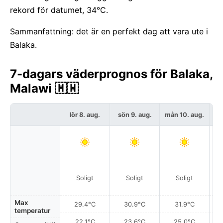
rekord för datumet, 34°C.
Sammanfattning: det är en perfekt dag att vara ute i
Balaka.
7-dagars väderprognos för Balaka,
Malawi 🇲🇼
lör 8. aug.
sön 9. aug.
mån 10. aug.
t
Soligt
Soligt
Soligt
Max
29.4°C
30.9°C
31.9°C
temperatur
22.1°C
23.6°C
25.0°C