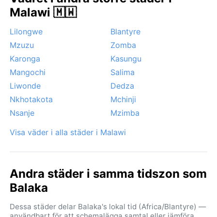
Noterbara väderfenomen är åskoväder i slutet av
Malawi 🇲🇼
regnperioden, men inga tropiska cykloner eller starka
vindar som sirocco. Dimma kan lägga sig över
Lilongwe
Blantyre
floddalar under tidiga morgnar. Sammanfattningsvis
Mzuzu
Zomba
är Balaka en behaglig destination under
Karonga
Kasungu
torrmånaderna.
Mangochi
Salima
Liwonde
Dedza
Nkhotakota
Mchinji
Nsanje
Mzimba
Visa väder i alla städer i Malawi
Andra städer i samma tidszon som
Balaka
Dessa städer delar Balaka's lokal tid (Africa/Blantyre) —
användbart för att schemalägga samtal eller jämföra