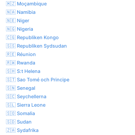
🇲🇿 Moçambique
🇳🇦 Namibia
🇳🇪 Niger
🇳🇬 Nigeria
🇨🇬 Republiken Kongo
🇸🇸 Republiken Sydsudan
🇷🇪 Réunion
🇷🇼 Rwanda
🇸🇭 S:t Helena
🇸🇹 Sao Tomé och Principe
🇸🇳 Senegal
🇸🇨 Seychellerna
🇸🇱 Sierra Leone
🇸🇴 Somalia
🇸🇩 Sudan
🇿🇦 Sydafrika