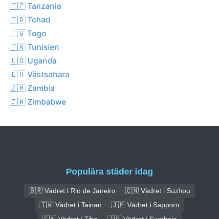
🇹🇿 Tanzania
🇹🇩 Tchad
🇹🇬 Togo
🇹🇳 Tunisien
🇺🇬 Uganda
🇪🇭 Västsahara
🇿🇲 Zambia
🇿🇼 Zimbabwe
Populära städer idag
🇧🇷 Vädret i Rio de Janeiro
🇨🇳 Vädret i Suzhou
🇹🇼 Vädret i Tainan
🇯🇵 Vädret i Sapporo
🇨🇳 Vädret i Zibo
🇮🇩 Vädret i Surabaja