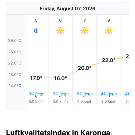
Friday, August 07, 2026
5
6
7
8
9
29.0°C
25.0°C
24.
22.0°
22.0°C
20.0°
18.0°C
17.0°
16.0°
14.0°C
9% Regn
9% Regn
6% Regn
4% Regn
4% R
↑
↑
↑
↑
5.0 km/h
5.0 km/h
4.0 km/h
3.0 km/h
9.0 k
Luftkvalitetsindex in Karonga,