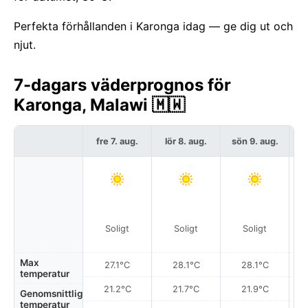
Perfekta förhållanden i Karonga idag — ge dig ut och
njut.
7-dagars väderprognos för
Karonga, Malawi 🇲🇼
fre 7. aug.
lör 8. aug.
sön 9. aug.
må
Soligt
Soligt
Soligt
Max
27.1°C
28.1°C
28.1°C
temperatur
21.2°C
21.7°C
21.9°C
Genomsnittlig
temperatur