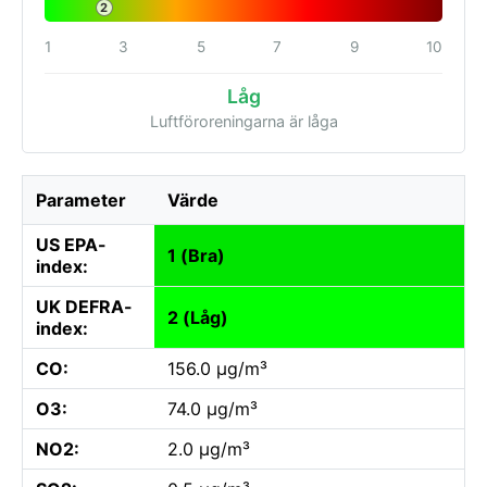
2
1
3
5
7
9
10
Låg
Luftföroreningarna är låga
Parameter
Värde
US EPA-
1 (Bra)
index:
UK DEFRA-
2 (Låg)
index:
CO:
156.0 µg/m³
O3:
74.0 µg/m³
NO2:
2.0 µg/m³