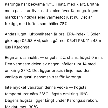
Karonga har bekväma 17°C i natt, med klart. Brutna
moln passerar över natthimlen över Karonga. Ingen
märkbar vindkyla eller värmestöt just nu. Det är
fuktigt, med luften som håller 78%.
Andas lugnt: luftkvaliteten är bra, EPA-index 1. Solen
gick upp 05:58 AM, solen går ner 05:41 PM: 11h 43m
ljus i Karonga.
Regn är osannolikt — ungefär 5% chans, högst 0 mm.
Den varmaste delen av dagen infaller runt 14 med
omkring 27°C. Det ligger precis i linje med den
vanliga augusti-genomsnittet för Karonga.
Inte mycket variation denna vecka — högsta
temperaturer nära 28°C, lägsta omkring 16°C.
Dagens högsta ligger långt under Karonga:s rekord
för datumet, 30°C.