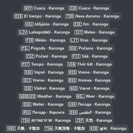
🇲🇾
🇮🇩
Cuaca · Karonga
Cuaca · Karonga
🇪🇸
🇹🇷
El tiempo · Karonga
Hava durumu · Karonga
🇭🇺
🇪🇪
Időjárás · Karonga
Ilm · Karonga
🇱🇻
🇮🇹
Laikapstākļi · Karonga
Meteo · Karonga
🇫🇷
🇱🇹
Météo · Karonga
Oras · Karonga
🇵🇱
🇸🇰
Pogoda · Karonga
Počasie · Karonga
🇨🇿
🇫🇮
Počasí · Karonga
Sää · Karonga
🇵🇹
🇻🇳
Tempo · Karonga
Thời tiết · Karonga
🇩🇰
🇷🇸
Vejret · Karonga
Vreme · Karonga
🇸🇮
🇷🇴
Vreme · Karonga
Vremea · Karonga
🇸🇪
🇳🇴
Vädret · Karonga
Været · Karonga
🇬🇧🇺🇸
🇳🇱
Weather · Karonga
Weer · Karonga
🇩🇪
🇺🇦
Wetter · Karonga
Погода · Karonga
🇷🇺
🇸🇦
Погода · Каронга
الطقس · Karonga
🇹🇭
🇯🇵
สภาพอากาศ · Karonga
天気 · Karonga
🇭🇰
🇹🇼
🇰🇷
天氣 · 卡龍加
天氣預報 · 卡龍加
날씨 · Karonga