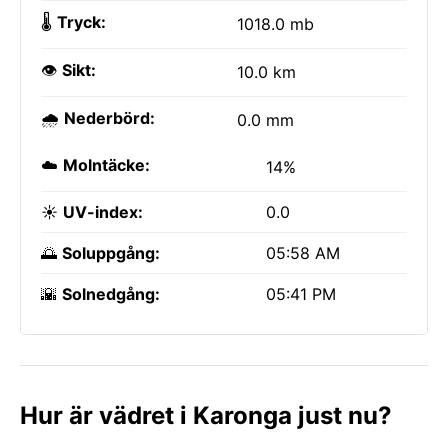
🌡️
Tryck:
1018.0 mb
👁️
Sikt:
10.0 km
🌧️
Nederbörd:
0.0 mm
☁️
Molntäcke:
14%
☀️
UV-index:
0.0
🌅
Soluppgång:
05:58 AM
🌇
Solnedgång:
05:41 PM
Hur är vädret i Karonga just nu?