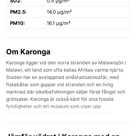
SO2:
0.5 µg/m³
PM2.5:
14.0 µg/m³
PM10:
16.1 µg/m³
Om Karonga
Karonga ligger vid den norra stranden av Malawisjön i
Malawi, ett land som ofta kallas Afrikas varma hjärta.
Staden har en avslappnad småstadsatmosfär, med
fiskebåtar som guppar vid stranden och en livlig
marknad där lokalbefolkningen säljer färsk fångst och
grönsaker. Karonga är också känt för sina fossila
fyndigheter och ett museum som visar upp
dinosauriespår från förhistorisk tid. Geografiskt
domineras området av sjöns blå vatten och det
böljande savannlandskapet, med bergen i fjärran mot
väster. Här möts tropisk grönska och en lugn vardag