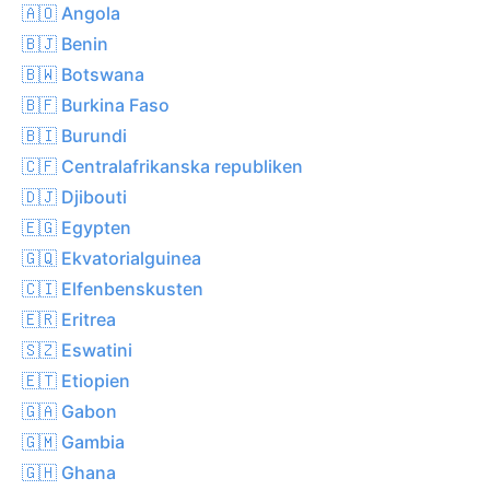
🇦🇴 Angola
🇧🇯 Benin
🇧🇼 Botswana
🇧🇫 Burkina Faso
🇧🇮 Burundi
🇨🇫 Centralafrikanska republiken
🇩🇯 Djibouti
🇪🇬 Egypten
🇬🇶 Ekvatorialguinea
🇨🇮 Elfenbenskusten
🇪🇷 Eritrea
🇸🇿 Eswatini
🇪🇹 Etiopien
🇬🇦 Gabon
🇬🇲 Gambia
🇬🇭 Ghana