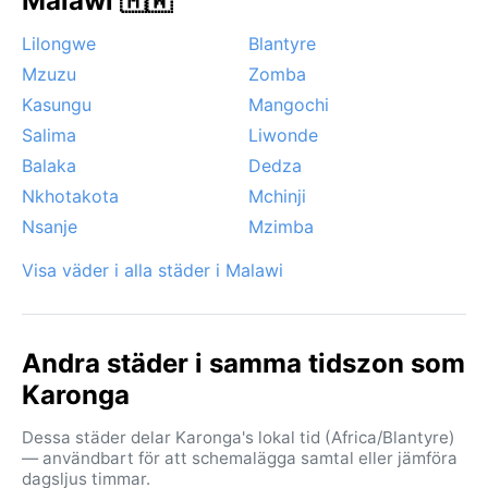
Malawi 🇲🇼
minimal. Under denna period är sjön lugn och klar,
perfekt för bad och båtliv. Ett väderfenomen att
Lilongwe
Blantyre
notera är de kraftiga åskovädren som drar in över
Mzuzu
Zomba
sjön under regnperiodens början och slut – de kan
Kasungu
Mangochi
vara imponerande men också medföra lokala
översvämningar. Monsoon finns inte här, men sjön har
Salima
Liwonde
en egen påverkan på vindarna och skapar en behaglig
Balaka
Dedza
bris under den torra årstiden. För den
Nkhotakota
Mchinji
väderintresserade erbjuder Karonga en tydlig
Nsanje
Mzimba
kontrast mellan regn och sol.
Visa väder i alla städer i Malawi
Andra städer i samma tidszon som
Karonga
Dessa städer delar Karonga's lokal tid (Africa/Blantyre)
— användbart för att schemalägga samtal eller jämföra
dagsljus timmar.