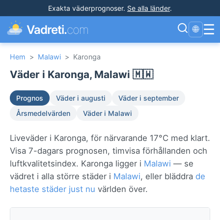
Exakta väderprognoser
.
Se alla länder
.
☰
Vadreti.
com
🌐
Hem
>
Malawi
>
Karonga
Väder i Karonga, Malawi 🇲🇼
Prognos
Väder i augusti
Väder i september
Årsmedelvärden
Väder i Malawi
Liveväder i Karonga, för närvarande 17°C med klart.
Visa 7-dagars prognosen, timvisa förhållanden och
luftkvalitetsindex. Karonga ligger i
Malawi
— se
vädret i alla större städer i
Malawi
, eller bläddra
de
hetaste städer just nu
världen över.