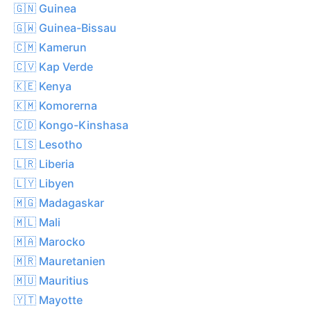
🇬🇳 Guinea
🇬🇼 Guinea-Bissau
🇨🇲 Kamerun
🇨🇻 Kap Verde
🇰🇪 Kenya
🇰🇲 Komorerna
🇨🇩 Kongo-Kinshasa
🇱🇸 Lesotho
🇱🇷 Liberia
🇱🇾 Libyen
🇲🇬 Madagaskar
🇲🇱 Mali
🇲🇦 Marocko
🇲🇷 Mauretanien
🇲🇺 Mauritius
🇾🇹 Mayotte