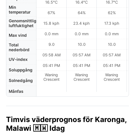
16.5°C
16.4°C
16.7°C
Min
temperatur
67%
64%
62%
Genomsnittlig
15.8 kph
23.4 kph
17.3 kph
luftfuktighet
0.0 mm
0.0 mm
0.0 mm
Max vind
9.0
10.0
10.0
Total
nederbörd
05:58 AM
05:57 AM
05:57 AM
UV-index
05:41 PM
05:41 PM
05:41 PM
Soluppgång
Waning
Waning
Waning
N
Crescent
Crescent
Crescent
Solnedgång
Månfas
Timvis väderprognos för Karonga,
Malawi 🇲🇼 Idag