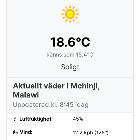
18.6°C
känns som 15.4°C
Soligt
Aktuellt väder i Mchinji,
Malawi
Uppdaterad kl. 8:45 idag
💧
Luftfuktighet:
45%
🌬️
Vind:
12.2 kph (126°)