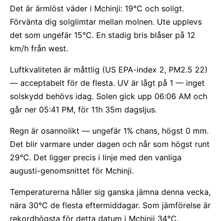
Det är ärmlöst väder i Mchinji: 19°C och soligt.
Förvänta dig solglimtar mellan molnen. Ute upplevs
det som ungefär 15°C. En stadig bris blåser på 12
km/h från west.
Luftkvaliteten är måttlig (US EPA-index 2, PM2.5 22)
— acceptabelt för de flesta. UV är lågt på 1 — inget
solskydd behövs idag. Solen gick upp 06:06 AM och
går ner 05:41 PM, för 11h 35m dagsljus.
Regn är osannolikt — ungefär 1% chans, högst 0 mm.
Det blir varmare under dagen och når som högst runt
29°C. Det ligger precis i linje med den vanliga
augusti-genomsnittet för Mchinji.
Temperaturerna håller sig ganska jämna denna vecka,
nära 30°C de flesta eftermiddagar. Som jämförelse är
rekordhögsta för detta datum i Mchinji 34°C.