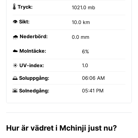
🌡️
Tryck:
1021.0 mb
👁️
Sikt:
10.0 km
🌧️
Nederbörd:
0.0 mm
☁️
Molntäcke:
6%
☀️
UV-index:
1.0
🌅
Soluppgång:
06:06 AM
🌇
Solnedgång:
05:41 PM
Hur är vädret i Mchinji just nu?