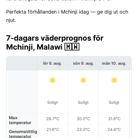
Perfekta förhållanden i Mchinji idag — ge dig ut och
njut.
7-dagars väderprognos för
Mchinji, Malawi 🇲🇼
lör 8. aug.
sön 9. aug.
mån 10. aug.
t
Soligt
Soligt
Soligt
Max
28.7°C
30.0°C
31.6°C
temperatur
21.6°C
23.0°C
24.6°C
Genomsnittlig
temperatur