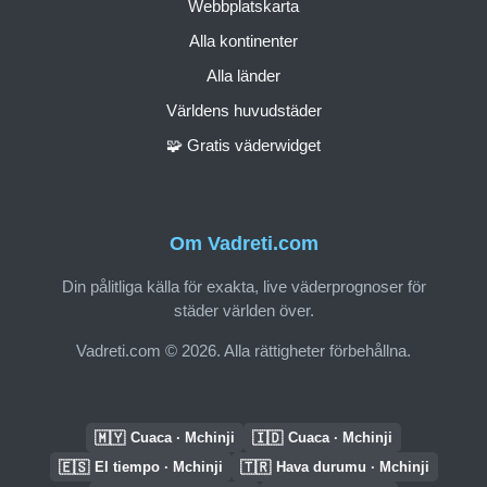
Webbplatskarta
Alla kontinenter
Alla länder
Världens huvudstäder
🧩 Gratis väderwidget
Om Vadreti.com
Din pålitliga källa för exakta, live väderprognoser för
städer världen över.
Vadreti.com © 2026. Alla rättigheter förbehållna.
🇲🇾
🇮🇩
Cuaca · Mchinji
Cuaca · Mchinji
🇪🇸
🇹🇷
El tiempo · Mchinji
Hava durumu · Mchinji