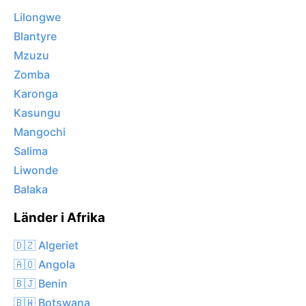
Lilongwe
Blantyre
Mzuzu
Zomba
Karonga
Kasungu
Mangochi
Salima
Liwonde
Balaka
Länder i Afrika
🇩🇿 Algeriet
🇦🇴 Angola
🇧🇯 Benin
🇧🇼 Botswana