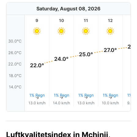
Saturday, August 08, 2026
9
10
11
12
1
30.0°C
28.
27.0°
26.0°C
25.0°
24.0°
22.0°C
22.0°
18.0°C
14.0°C
1% Regn
1% Regn
1% Regn
1% Regn
1% R
↑
↑
↑
↑
13.0 km/h
14.0 km/h
13.0 km/h
10.0 km/h
9.0 k
Luftkvalitetsindex in Mchinji,