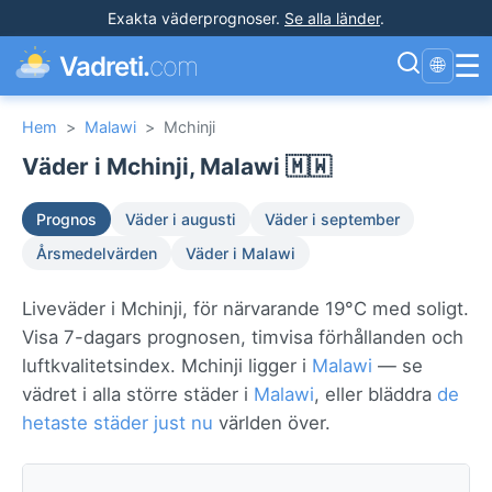
Exakta väderprognoser
.
Se alla länder
.
☰
Vadreti.
com
🌐
Hem
>
Malawi
>
Mchinji
Väder i Mchinji, Malawi 🇲🇼
Prognos
Väder i augusti
Väder i september
Årsmedelvärden
Väder i Malawi
Liveväder i Mchinji, för närvarande 19°C med soligt.
Visa 7-dagars prognosen, timvisa förhållanden och
luftkvalitetsindex. Mchinji ligger i
Malawi
— se
vädret i alla större städer i
Malawi
, eller bläddra
de
hetaste städer just nu
världen över.