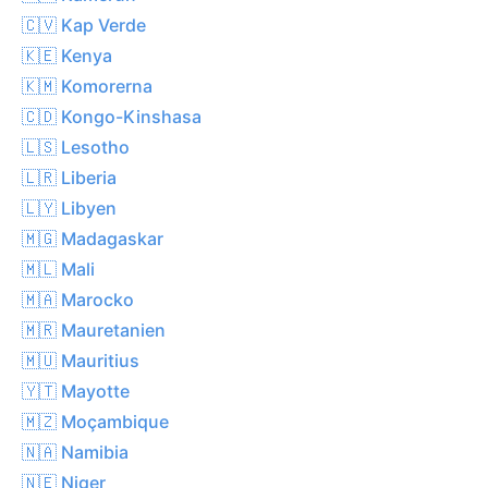
🇨🇻 Kap Verde
🇰🇪 Kenya
🇰🇲 Komorerna
🇨🇩 Kongo-Kinshasa
🇱🇸 Lesotho
🇱🇷 Liberia
🇱🇾 Libyen
🇲🇬 Madagaskar
🇲🇱 Mali
🇲🇦 Marocko
🇲🇷 Mauretanien
🇲🇺 Mauritius
🇾🇹 Mayotte
🇲🇿 Moçambique
🇳🇦 Namibia
🇳🇪 Niger