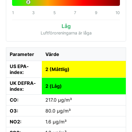
2
1
3
5
7
9
10
Låg
Luftföroreningarna är låga
Parameter
Värde
US EPA-
2 (Måttlig)
index:
UK DEFRA-
2 (Låg)
index:
CO:
217.0 µg/m³
O3:
80.0 µg/m³
NO2:
1.6 µg/m³