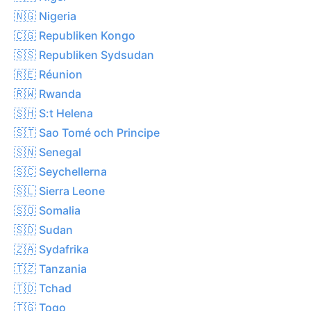
🇳🇬 Nigeria
🇨🇬 Republiken Kongo
🇸🇸 Republiken Sydsudan
🇷🇪 Réunion
🇷🇼 Rwanda
🇸🇭 S:t Helena
🇸🇹 Sao Tomé och Principe
🇸🇳 Senegal
🇸🇨 Seychellerna
🇸🇱 Sierra Leone
🇸🇴 Somalia
🇸🇩 Sudan
🇿🇦 Sydafrika
🇹🇿 Tanzania
🇹🇩 Tchad
🇹🇬 Togo