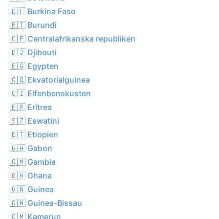
🇧🇫 Burkina Faso
🇧🇮 Burundi
🇨🇫 Centralafrikanska republiken
🇩🇯 Djibouti
🇪🇬 Egypten
🇬🇶 Ekvatorialguinea
🇨🇮 Elfenbenskusten
🇪🇷 Eritrea
🇸🇿 Eswatini
🇪🇹 Etiopien
🇬🇦 Gabon
🇬🇲 Gambia
🇬🇭 Ghana
🇬🇳 Guinea
🇬🇼 Guinea-Bissau
🇨🇲 Kamerun