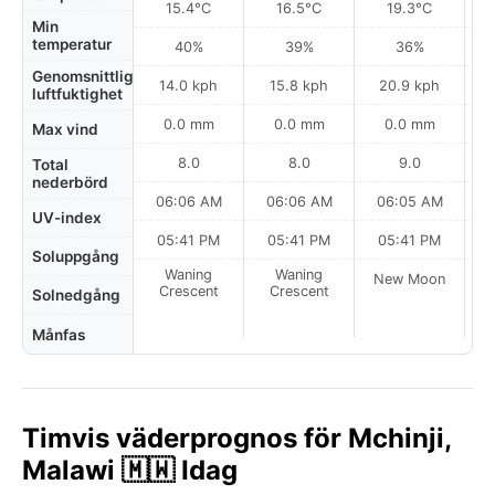
15.4°C
16.5°C
19.3°C
Min
temperatur
40%
39%
36%
Genomsnittlig
14.0 kph
15.8 kph
20.9 kph
luftfuktighet
0.0 mm
0.0 mm
0.0 mm
Max vind
8.0
8.0
9.0
Total
nederbörd
06:06 AM
06:06 AM
06:05 AM
0
UV-index
05:41 PM
05:41 PM
05:41 PM
Soluppgång
Waning
Waning
New Moon
N
Crescent
Crescent
Solnedgång
Månfas
Timvis väderprognos för Mchinji,
Malawi 🇲🇼 Idag