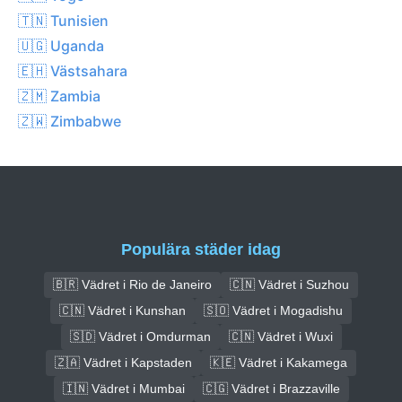
🇹🇳 Tunisien
🇺🇬 Uganda
🇪🇭 Västsahara
🇿🇲 Zambia
🇿🇼 Zimbabwe
Populära städer idag
🇧🇷 Vädret i Rio de Janeiro
🇨🇳 Vädret i Suzhou
🇨🇳 Vädret i Kunshan
🇸🇴 Vädret i Mogadishu
🇸🇩 Vädret i Omdurman
🇨🇳 Vädret i Wuxi
🇿🇦 Vädret i Kapstaden
🇰🇪 Vädret i Kakamega
🇮🇳 Vädret i Mumbai
🇨🇬 Vädret i Brazzaville