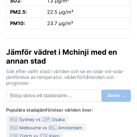
SO2:
1.3 µg/m³
PM2.5:
22.5 µg/m³
PM10:
23.7 µg/m³
Jämför vädret i Mchinji med en
annan stad
Sök efter valfri stad i världen och se en sida-vid-sida-
jämförelse av temperatur, väderförhållanden och
prognoser.
Jämför →
Populära stadajämförelser världen över:
🇦🇺 Sydney vs 🇯🇵 Osaka
🇦🇺 Melbourne vs 🇳🇱 Amsterdam
🇨🇭 Zürich vs 🇪🇬 Kairo