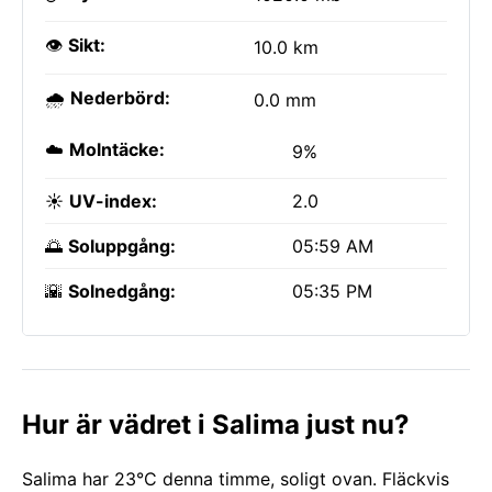
👁️
Sikt:
10.0 km
🌧️
Nederbörd:
0.0 mm
☁️
Molntäcke:
9%
☀️
UV-index:
2.0
🌅
Soluppgång:
05:59 AM
🌇
Solnedgång:
05:35 PM
Hur är vädret i Salima just nu?
Salima har 23°C denna timme, soligt ovan. Fläckvis