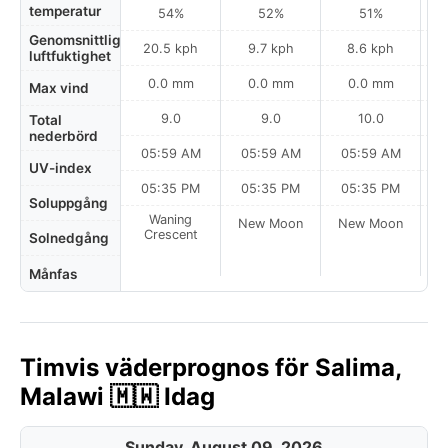
temperatur
54%
52%
51%
Genomsnittlig
20.5 kph
9.7 kph
8.6 kph
luftfuktighet
0.0 mm
0.0 mm
0.0 mm
Max vind
9.0
9.0
10.0
Total
nederbörd
05:59 AM
05:59 AM
05:59 AM
0
UV-index
05:35 PM
05:35 PM
05:35 PM
Soluppgång
Waning
New Moon
New Moon
N
Crescent
Solnedgång
Månfas
Timvis väderprognos för Salima,
Malawi 🇲🇼 Idag
Sunday, August 09, 2026