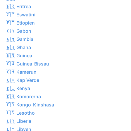
🇪🇷 Eritrea
🇸🇿 Eswatini
🇪🇹 Etiopien
🇬🇦 Gabon
🇬🇲 Gambia
🇬🇭 Ghana
🇬🇳 Guinea
🇬🇼 Guinea-Bissau
🇨🇲 Kamerun
🇨🇻 Kap Verde
🇰🇪 Kenya
🇰🇲 Komorerna
🇨🇩 Kongo-Kinshasa
🇱🇸 Lesotho
🇱🇷 Liberia
🇱🇾 Libyen