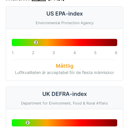
US EPA-index
Environmental Protection Agency
2
1
2
3
4
5
6
Måttlig
Luftkvaliteten är acceptabel för de flesta människor
UK DEFRA-index
Department for Environment, Food & Rural Affairs
2