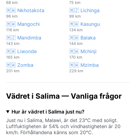
68 km
75 km
🇲🇼 Nkhotakota
🇲🇿 Lichinga
96 km
99 km
🇲🇼 Mangochi
🇲🇼 Kasungu
116 km
134 km
🇲🇿 Mandimba
🇲🇼 Balaka
143 km
144 km
🇲🇼 Liwonde
🇲🇼 Mchinji
165 km
170 km
🇲🇼 Zomba
🇲🇼 Mzimba
201 km
229 km
Vädret i Salima — Vanliga frågor
Hur är vädret i Salima just nu?
Just nu i Salima, Malawi, är det 23°C med soligt.
Luftfuktigheten är 54% och vindhastigheten är 20
km/h. Förhållandena känns som 20°C.