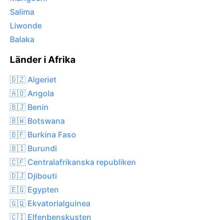
Salima
Liwonde
Balaka
Länder i Afrika
🇩🇿 Algeriet
🇦🇴 Angola
🇧🇯 Benin
🇧🇼 Botswana
🇧🇫 Burkina Faso
🇧🇮 Burundi
🇨🇫 Centralafrikanska republiken
🇩🇯 Djibouti
🇪🇬 Egypten
🇬🇶 Ekvatorialguinea
🇨🇮 Elfenbenskusten