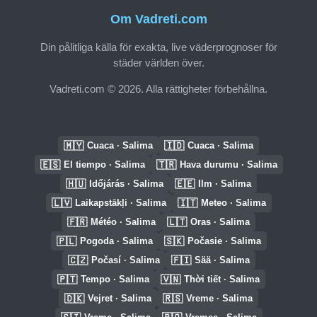
Om Vadreti.com
Din pålitliga källa för exakta, live väderprognoser för
städer världen över.
Vadreti.com © 2026. Alla rättigheter förbehållna.
🇲🇾
🇮🇩
Cuaca · Salima
Cuaca · Salima
🇪🇸
🇹🇷
El tiempo · Salima
Hava durumu · Salima
🇭🇺
🇪🇪
Időjárás · Salima
Ilm · Salima
🇱🇻
🇮🇹
Laikapstākļi · Salima
Meteo · Salima
🇫🇷
🇱🇹
Météo · Salima
Oras · Salima
🇵🇱
🇸🇰
Pogoda · Salima
Počasie · Salima
🇨🇿
🇫🇮
Počasí · Salima
Sää · Salima
🇵🇹
🇻🇳
Tempo · Salima
Thời tiết · Salima
🇩🇰
🇷🇸
Vejret · Salima
Vreme · Salima