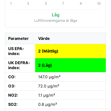
1
3
5
7
9
10
Låg
Luftföroreningarna är låga
Parameter
Värde
US EPA-
2 (Måttlig)
index:
UK DEFRA-
2 (Låg)
index:
CO:
147.0 µg/m³
O3:
72.0 µg/m³
NO2:
1.1 µg/m³
SO2:
0.8 µg/m³