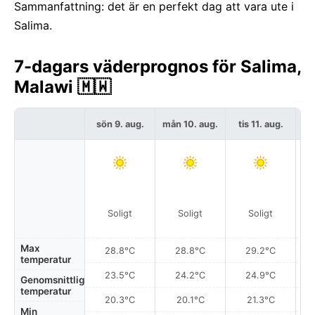
Sammanfattning: det är en perfekt dag att vara ute i
Salima.
7-dagars väderprognos för Salima,
Malawi 🇲🇼
sön 9. aug.
mån 10. aug.
tis 11. aug.
on
Soligt
Soligt
Soligt
Max
28.8°C
28.8°C
29.2°C
temperatur
23.5°C
24.2°C
24.9°C
Genomsnittlig
temperatur
20.3°C
20.1°C
21.3°C
Min