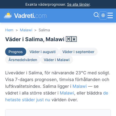
Exakta väderprognoser
.
Se alla länder
.
☰
Vadreti.
com
🌐
Hem
>
Malawi
>
Salima
Väder i Salima, Malawi 🇲🇼
Prognos
Väder i augusti
Väder i september
Årsmedelvärden
Väder i Malawi
Liveväder i Salima, för närvarande 23°C med soligt.
Visa 7-dagars prognosen, timvisa förhållanden och
luftkvalitetsindex. Salima ligger i
Malawi
— se
vädret i alla större städer i
Malawi
, eller bläddra
de
hetaste städer just nu
världen över.