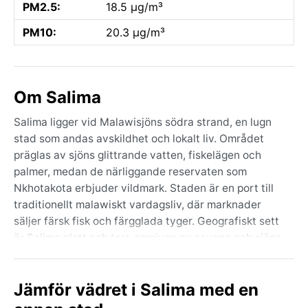
PM2.5:
18.5 µg/m³
PM10:
20.3 µg/m³
Om Salima
Salima ligger vid Malawisjöns södra strand, en lugn
stad som andas avskildhet och lokalt liv. Området
präglas av sjöns glittrande vatten, fiskelägen och
palmer, medan de närliggande reservaten som
Nkhotakota erbjuder vildmark. Staden är en port till
traditionellt malawiskt vardagsliv, där marknader
säljer färsk fisk och färgglada tyger. Geografiskt sett
är Salima platt och torr, omgiven av savann och sjöns
mildrande påverkan.
Klimatet klassificeras som tropiskt savannklimat (Aw)
Jämför vädret i Salima med en
med två distinkta årstider. Regnperioden från