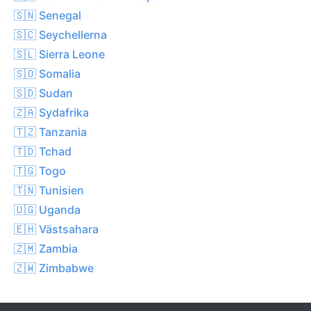
🇸🇳 Senegal
🇸🇨 Seychellerna
🇸🇱 Sierra Leone
🇸🇴 Somalia
🇸🇩 Sudan
🇿🇦 Sydafrika
🇹🇿 Tanzania
🇹🇩 Tchad
🇹🇬 Togo
🇹🇳 Tunisien
🇺🇬 Uganda
🇪🇭 Västsahara
🇿🇲 Zambia
🇿🇼 Zimbabwe