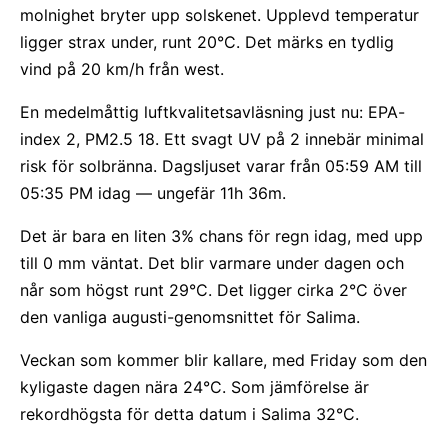
molnighet bryter upp solskenet. Upplevd temperatur
ligger strax under, runt 20°C. Det märks en tydlig
vind på 20 km/h från west.
En medelmåttig luftkvalitetsavläsning just nu: EPA-
index 2, PM2.5 18. Ett svagt UV på 2 innebär minimal
risk för solbränna. Dagsljuset varar från 05:59 AM till
05:35 PM idag — ungefär 11h 36m.
Det är bara en liten 3% chans för regn idag, med upp
till 0 mm väntat. Det blir varmare under dagen och
når som högst runt 29°C. Det ligger cirka 2°C över
den vanliga augusti-genomsnittet för Salima.
Veckan som kommer blir kallare, med Friday som den
kyligaste dagen nära 24°C. Som jämförelse är
rekordhögsta för detta datum i Salima 32°C.