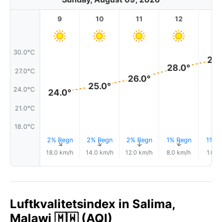
9
10
11
12
1
30.0°C
29.
28.0°
27.0°C
26.0°
25.0°
24.0°C
24.0°
21.0°C
18.0°C
2% Regn
2% Regn
2% Regn
1% Regn
1% R
↑
↑
↑
↑
18.0 km/h
14.0 km/h
12.0 km/h
8.0 km/h
1.0 k
Luftkvalitetsindex in Salima,
Malawi 🇲🇼 (AQI)