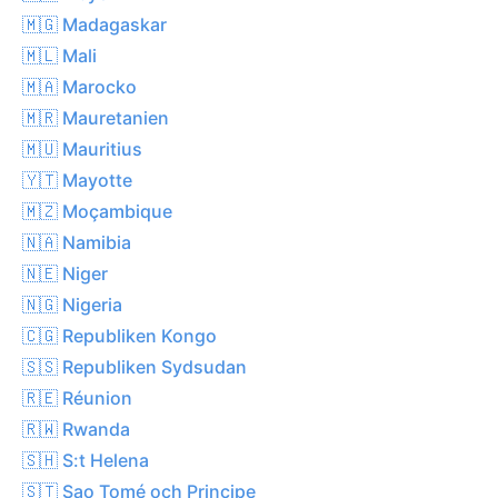
🇲🇬 Madagaskar
🇲🇱 Mali
🇲🇦 Marocko
🇲🇷 Mauretanien
🇲🇺 Mauritius
🇾🇹 Mayotte
🇲🇿 Moçambique
🇳🇦 Namibia
🇳🇪 Niger
🇳🇬 Nigeria
🇨🇬 Republiken Kongo
🇸🇸 Republiken Sydsudan
🇷🇪 Réunion
🇷🇼 Rwanda
🇸🇭 S:t Helena
🇸🇹 Sao Tomé och Principe