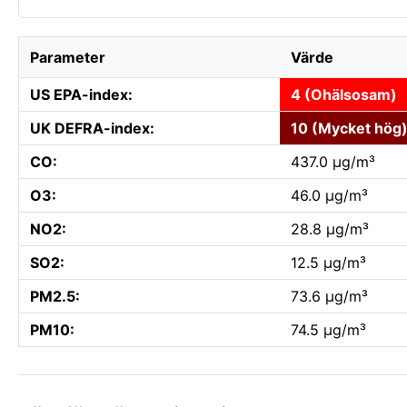
Parameter
Värde
US EPA-index:
4 (Ohälsosam)
UK DEFRA-index:
10 (Mycket hög
CO:
437.0 µg/m³
O3:
46.0 µg/m³
NO2:
28.8 µg/m³
SO2:
12.5 µg/m³
PM2.5:
73.6 µg/m³
PM10:
74.5 µg/m³