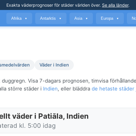
Exakta väderprognoser
för städer världen över
.
Se alla länder
.
Afrika
Antarktis
Asia
Europa
No
▼
▼
▼
▼
smedelvärden
Väder i Indien
ätt duggregn. Visa 7-dagars prognosen, timvisa förhålland
lla större städer i
Indien
, eller bläddra
de hetaste städer 
llt väder i Patiāla, Indien
terad kl. 5:00 idag