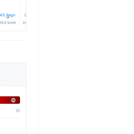
4% Regn
0.0 mm
0.3 mm
11% Regn
11% Regn
11% Reg
↑
↑
↑
↑
↑
↑
25.0 km/h
24.0 km/h
21.0 km/h
20.0 km/h
19.0 km/h
16.0 km/
s
10
10