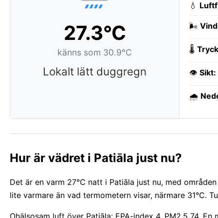
💧
Luft
27.3°C
🌬️
Vind
🌡️
Tryck
känns som 30.9°C
Lokalt lätt duggregn
👁️
Sikt:
🌧️
Ned
Hur är vädret i Patiāla just nu?
Det är en varm 27°C natt i Patiāla just nu, med områden
lite varmare än vad termometern visar, närmare 31°C. Tun
Ohälsosam luft över Patiāla: EPA-index 4, PM2.5 74. En 