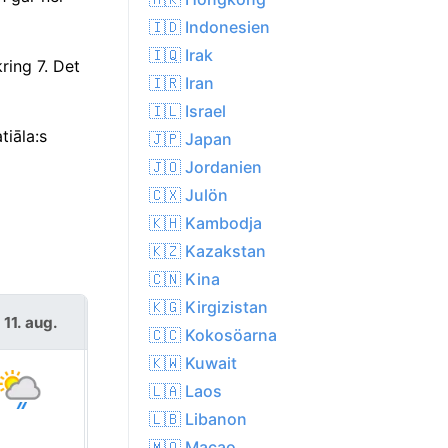
🇮🇩 Indonesien
🇮🇶 Irak
ring 7. Det
🇮🇷 Iran
🇮🇱 Israel
tiāla:s
🇯🇵 Japan
🇯🇴 Jordanien
🇨🇽 Julön
🇰🇭 Kambodja
🇰🇿 Kazakstan
🇨🇳 Kina
🇰🇬 Kirgizistan
s 11. aug.
ons 12. aug.
🇨🇨 Kokosöarna
🇰🇼 Kuwait
🇱🇦 Laos
🇱🇧 Libanon
🇲🇴 Macao