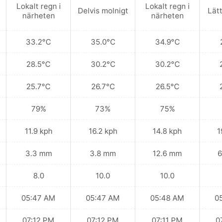
Lokalt regn i
Lokalt regn i
Delvis molnigt
Lät
närheten
närheten
33.2°C
35.0°C
34.9°C
28.5°C
30.2°C
30.2°C
25.7°C
26.7°C
26.5°C
79%
73%
75%
11.9 kph
16.2 kph
14.8 kph
1
3.3 mm
3.8 mm
12.6 mm
6
8.0
10.0
10.0
05:47 AM
05:47 AM
05:48 AM
0
07:12 PM
07:12 PM
07:11 PM
0