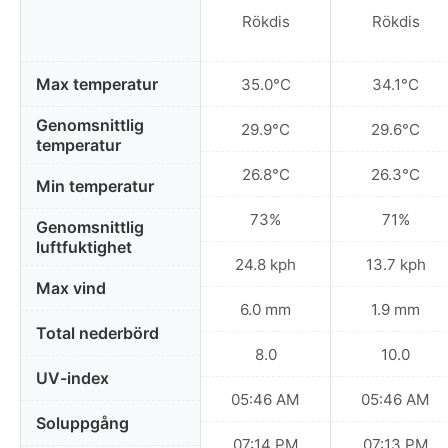
Rökdis
Rökdis
Max temperatur
35.0°C
34.1°C
Genomsnittlig
29.9°C
29.6°C
temperatur
26.8°C
26.3°C
Min temperatur
73%
71%
Genomsnittlig
luftfuktighet
24.8 kph
13.7 kph
Max vind
6.0 mm
1.9 mm
Total nederbörd
8.0
10.0
UV-index
05:46 AM
05:46 AM
Soluppgång
07:14 PM
07:13 PM