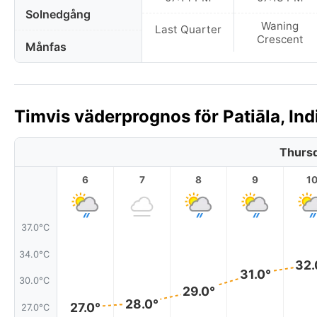
Solnedgång
Waning
Last Quarter
Crescent
Månfas
Timvis väderprognos för Patiāla, Ind
Thursd
6
7
8
9
1
37.0°C
34.0°C
32.
31.0°
30.0°C
29.0°
28.0°
27.0°
27.0°C