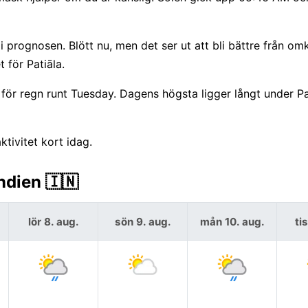
 prognosen. Blött nu, men det ser ut att bli bättre från omk
 för Patiāla.
ör regn runt Tuesday. Dagens högsta ligger långt under Pa
tivitet kort idag.
ndien 🇮🇳
lör 8. aug.
sön 9. aug.
mån 10. aug.
ti