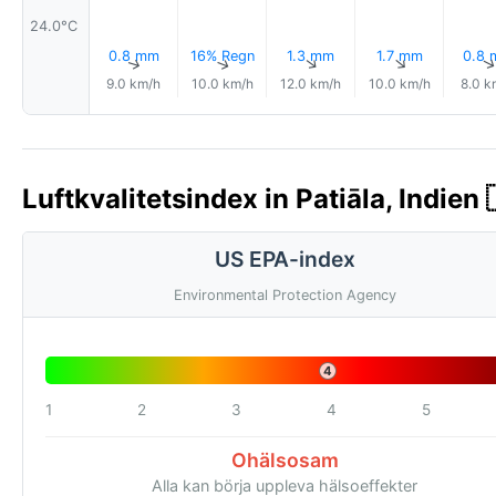
24.0°C
0.8 mm
16% Regn
1.3 mm
1.7 mm
0.8
↑
↑
↑
↑
9.0 km/h
10.0 km/h
12.0 km/h
10.0 km/h
8.0 k
Luftkvalitetsindex in Patiāla, Indien 
US EPA-index
Environmental Protection Agency
4
1
2
3
4
5
Ohälsosam
Alla kan börja uppleva hälsoeffekter