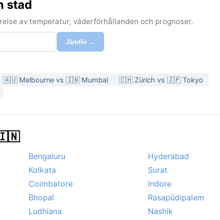
n stad
förelse av temperatur, väderförhållanden och prognoser.
Jämför →
🇦🇺 Melbourne vs 🇮🇳 Mumbai
🇨🇭 Zürich vs 🇯🇵 Tokyo
🇮🇳
Bengaluru
Hyderabad
Kolkata
Surat
Coimbatore
Indore
Bhopal
Rasapūdipalem
Ludhiana
Nashik