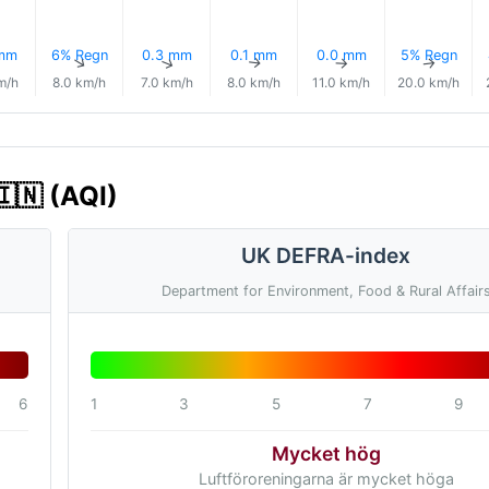
 mm
6% Regn
0.3 mm
0.1 mm
0.0 mm
5% Regn
↑
↑
↑
↑
↑
↑
m/h
8.0 km/h
7.0 km/h
8.0 km/h
11.0 km/h
20.0 km/h
🇮🇳 (AQI)
UK DEFRA-index
Department for Environment, Food & Rural Affair
6
1
3
5
7
9
Mycket hög
Luftföroreningarna är mycket höga