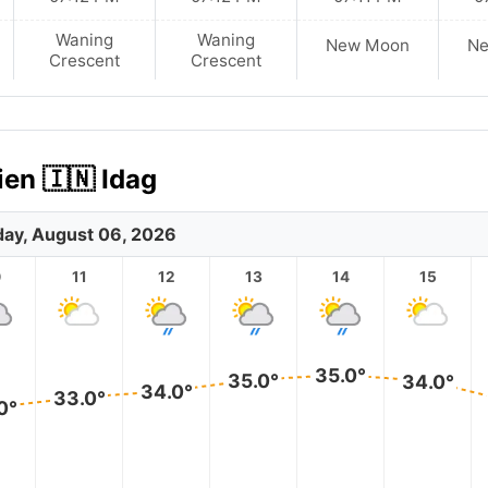
Waning
Waning
New Moon
N
Crescent
Crescent
ien 🇮🇳 Idag
ay, August 06, 2026
0
11
12
13
14
15
35.0°
35.0°
34.0°
34.0°
33.0°
0°