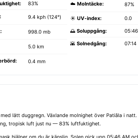
fuktighet:
83%
☁️
Molntäcke:
87%
:
9.4 kph (124°)
☀️
UV-index:
0.0
🌅
Soluppgång:
05:4
:
998.0 mb
🌇
Solnedgång:
07:14
5.0 km
erbörd:
0.4 mm
 med lätt duggregn. Växlande molnighet över Patiāla i natt
g, tropisk luft just nu — 83% luftfuktighet.
mask hjälper om du är känslig. Solen gick upp 05:46 AM oc