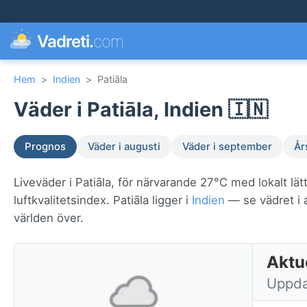
Vadreti.
com
Hem
>
Indien
>
Patiāla
Väder i Patiāla, Indien 🇮🇳
Prognos
Väder i augusti
Väder i september
År
Liveväder i Patiāla, för närvarande 27°C med lokalt l
luftkvalitetsindex. Patiāla ligger i
Indien
— se vädret i a
världen över.
Aktue
Uppda