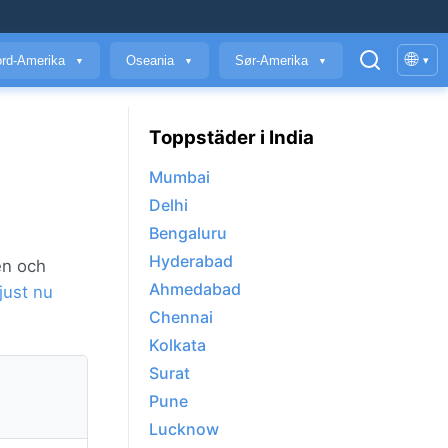
🌐
rd-Amerika
Oseania
Sør-Amerika
▾
▼
▼
▼
Toppstäder i India
Mumbai
Delhi
Bengaluru
Hyderabad
en och
Ahmedabad
just nu
Chennai
Kolkata
Surat
Pune
Lucknow