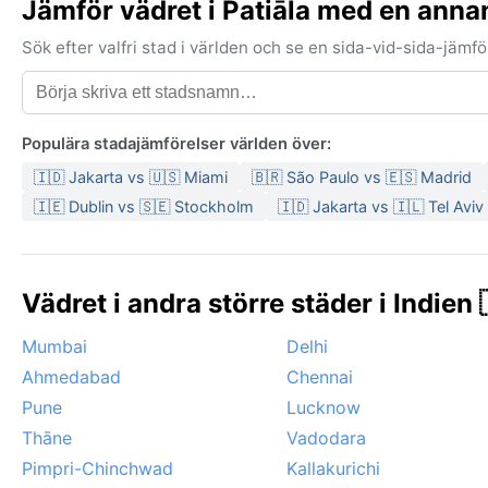
Jämför vädret i Patiāla med en anna
Sök efter valfri stad i världen och se en sida-vid-sida-jäm
Populära stadajämförelser världen över:
🇮🇩 Jakarta vs 🇺🇸 Miami
🇧🇷 São Paulo vs 🇪🇸 Madrid
🇮🇪 Dublin vs 🇸🇪 Stockholm
🇮🇩 Jakarta vs 🇮🇱 Tel Aviv
Vädret i andra större städer i Indien 
Mumbai
Delhi
Ahmedabad
Chennai
Pune
Lucknow
Thāne
Vadodara
Pimpri-Chinchwad
Kallakurichi