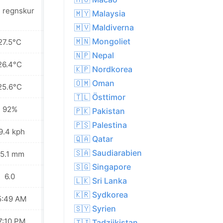
t regnskur
Delvis molnigt
🇲🇾 Malaysia
🇲🇻 Maldiverna
🇲🇳 Mongoliet
27.5°C
35.5°C
🇳🇵 Nepal
26.4°C
29.6°C
🇰🇵 Nordkorea
🇴🇲 Oman
25.6°C
25.2°C
🇹🇱 Östtimor
92%
75%
🇵🇰 Pakistan
🇵🇸 Palestina
9.4 kph
10.4 kph
🇶🇦 Qatar
🇸🇦 Saudiarabien
5.1 mm
0.0 mm
🇸🇬 Singapore
6.0
8.0
🇱🇰 Sri Lanka
🇰🇷 Sydkorea
5:49 AM
05:49 AM
🇸🇾 Syrien
7:10 PM
07:09 PM
🇹🇯 Tadzjikistan