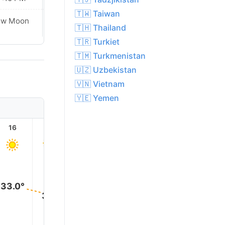
🇹🇼 Taiwan
ew Moon
New Moon
🇹🇭 Thailand
🇹🇷 Turkiet
🇹🇲 Turkmenistan
🇺🇿 Uzbekistan
🇻🇳 Vietnam
🇾🇪 Yemen
16
17
18
19
20
21
33.0°
31.0°
29.0°
28.0°
28.0°
28.0°