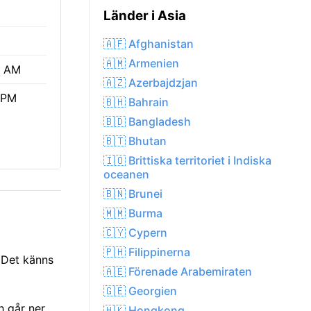
Länder i Asia
🇦🇫 Afghanistan
🇦🇲 Armenien
6 AM
🇦🇿 Azerbajdzjan
 PM
🇧🇭 Bahrain
🇧🇩 Bangladesh
🇧🇹 Bhutan
🇮🇴 Brittiska territoriet i Indiska
oceanen
🇧🇳 Brunei
🇲🇲 Burma
🇨🇾 Cypern
🇵🇭 Filippinerna
. Det känns
🇦🇪 Förenade Arabemiraten
🇬🇪 Georgien
h går ner
🇭🇰 Hongkong