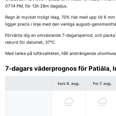
07:14 PM, för 13h 28m dagsljus.
Regn är mycket troligt idag, 70% risk med upp till 6 mm i
ligger precis i linje med den vanliga augusti-genomsnittet
Förvänta dig en omväxlande 7-dagarsperiod, och packa f
rekord för datumet, 37°C.
Med tanke på luftkvaliteten, håll ansträngande utomhusak
7-dagars väderprognos för Patiāla, I
tors 6. aug.
fre 7. aug.