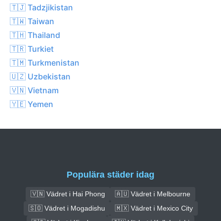
🇹🇯 Tadzjikistan
🇹🇼 Taiwan
🇹🇭 Thailand
🇹🇷 Turkiet
🇹🇲 Turkmenistan
🇺🇿 Uzbekistan
🇻🇳 Vietnam
🇾🇪 Yemen
Populära städer idag
🇻🇳 Vädret i Hai Phong
🇦🇺 Vädret i Melbourne
🇸🇴 Vädret i Mogadishu
🇲🇽 Vädret i Mexico City