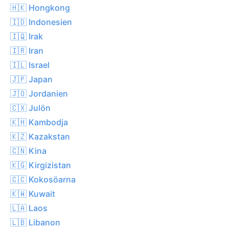
🇭🇰 Hongkong
🇮🇩 Indonesien
🇮🇶 Irak
🇮🇷 Iran
🇮🇱 Israel
🇯🇵 Japan
🇯🇴 Jordanien
🇨🇽 Julön
🇰🇭 Kambodja
🇰🇿 Kazakstan
🇨🇳 Kina
🇰🇬 Kirgizistan
🇨🇨 Kokosöarna
🇰🇼 Kuwait
🇱🇦 Laos
🇱🇧 Libanon