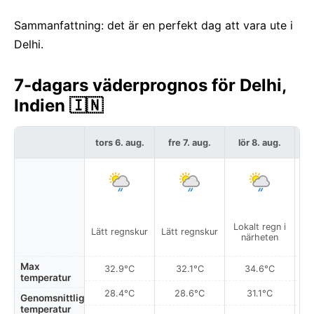
Sammanfattning: det är en perfekt dag att vara ute i
Delhi.
7-dagars väderprognos för Delhi,
Indien 🇮🇳
tors 6. aug.
fre 7. aug.
lör 8. aug.
s
Lokalt regn i
Lätt regnskur
Lätt regnskur
Del
närheten
Max
32.9°C
32.1°C
34.6°C
temperatur
28.4°C
28.6°C
31.1°C
Genomsnittlig
temperatur