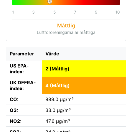
4
1
3
5
7
9
10
Måttlig
Luftföroreningarna är måttliga
Parameter
Värde
US EPA-
2 (Måttlig)
index:
UK DEFRA-
4 (Måttlig)
index:
CO:
889.0 µg/m³
O3:
33.0 µg/m³
NO2:
47.6 µg/m³
SO2:
24.2 µg/m³