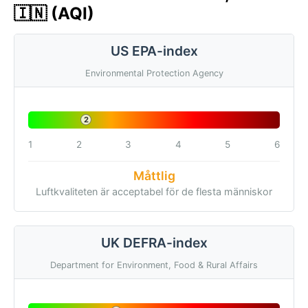
🇮🇳 (AQI)
US EPA-index
Environmental Protection Agency
2
1
2
3
4
5
6
Måttlig
Luftkvaliteten är acceptabel för de flesta människor
UK DEFRA-index
Department for Environment, Food & Rural Affairs