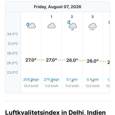
Friday, August 07, 2026
1
2
3
4
34.0°C
31.0°C
28.0°C
27.0°
27.0°
26.0°
26.0°
26.
26.0°C
23.0°C
20% Regn
27% Regn
0.1 mm
0.4 mm
1.3 
↑
↑
↑
↑
10.0 km/h
11.0 km/h
11.0 km/h
12.0 km/h
13.0 
Luftkvalitetsindex in Delhi, Indien