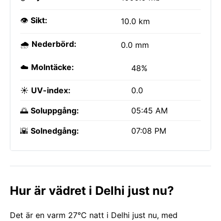
👁️
Sikt:
10.0 km
🌧️
Nederbörd:
0.0 mm
☁️
Molntäcke:
48%
☀️
UV-index:
0.0
🌅
Soluppgång:
05:45 AM
🌇
Solnedgång:
07:08 PM
Hur är vädret i Delhi just nu?
Det är en varm 27°C natt i Delhi just nu, med