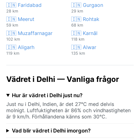
🇮🇳 Faridabad
🇮🇳 Gurgaon
28 km
29 km
🇮🇳 Meerut
🇮🇳 Rohtak
59 km
68 km
🇮🇳 Muzaffarnagar
🇮🇳 Karnāl
102 km
118 km
🇮🇳 Aligarh
🇮🇳 Alwar
119 km
135 km
Vädret i Delhi — Vanliga frågor
Hur är vädret i Delhi just nu?
Just nu i Delhi, Indien, är det 27°C med delvis
molnigt. Luftfuktigheten är 86% och vindhastigheten
är 9 km/h. Förhållandena känns som 30°C.
Vad blir vädret i Delhi imorgon?