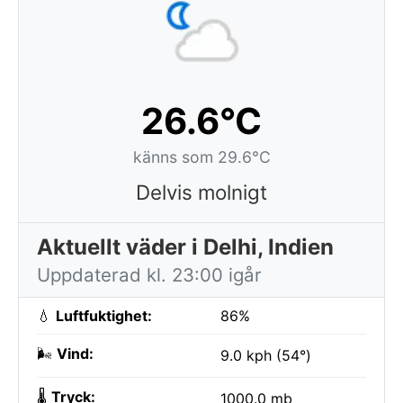
26.6°C
känns som 29.6°C
Delvis molnigt
Aktuellt väder i Delhi, Indien
Uppdaterad kl. 23:00 igår
💧
Luftfuktighet:
86%
🌬️
Vind:
9.0 kph (54°)
🌡️
Tryck:
1000.0 mb