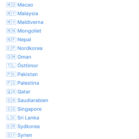
🇲🇴 Macao
🇲🇾 Malaysia
🇲🇻 Maldiverna
🇲🇳 Mongoliet
🇳🇵 Nepal
🇰🇵 Nordkorea
🇴🇲 Oman
🇹🇱 Östtimor
🇵🇰 Pakistan
🇵🇸 Palestina
🇶🇦 Qatar
🇸🇦 Saudiarabien
🇸🇬 Singapore
🇱🇰 Sri Lanka
🇰🇷 Sydkorea
🇸🇾 Syrien