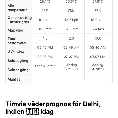
26.1°C
25.5°C
27.6°C
Min
temperatur
78%
78%
67%
Genomsnittlig
10.1 kph
13.7 kph
18.0 kph
luftfuktighet
15.1 mm
24.8 mm
5.4 mm
Max vind
4.0
2.0
10.0
Total
nederbörd
05:45 AM
05:46 AM
05:46 AM
UV-index
07:08 PM
07:07 PM
07:07 PM
Soluppgång
Waning
Waning
Last Quarter
Crescent
Crescent
Solnedgång
Månfas
Timvis väderprognos för Delhi,
Indien 🇮🇳 Idag