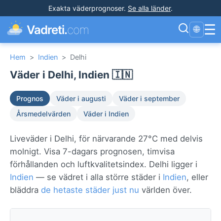
Exakta väderprognoser
.
Se alla länder
.
☰
Vadreti.
com
🌐
Hem
>
Indien
>
Delhi
Väder i Delhi, Indien 🇮🇳
Prognos
Väder i augusti
Väder i september
Årsmedelvärden
Väder i Indien
Liveväder i Delhi, för närvarande 27°C med delvis
molnigt. Visa 7-dagars prognosen, timvisa
förhållanden och luftkvalitetsindex. Delhi ligger i
Indien
— se vädret i alla större städer i
Indien
, eller
bläddra
de hetaste städer just nu
världen över.