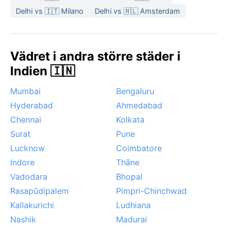
Delhi vs 🇮🇹 Milano
Delhi vs 🇳🇱 Amsterdam
Vädret i andra större städer i
Indien 🇮🇳
Mumbai
Bengaluru
Hyderabad
Ahmedabad
Chennai
Kolkata
Surat
Pune
Lucknow
Coimbatore
Indore
Thāne
Vadodara
Bhopal
Rasapūdipalem
Pimpri-Chinchwad
Kallakurichi
Ludhiana
Nashik
Madurai