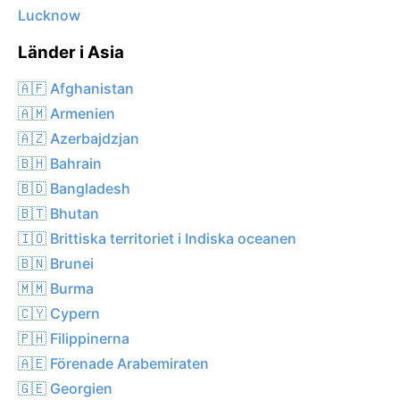
Lucknow
Länder i Asia
🇦🇫 Afghanistan
🇦🇲 Armenien
🇦🇿 Azerbajdzjan
🇧🇭 Bahrain
🇧🇩 Bangladesh
🇧🇹 Bhutan
🇮🇴 Brittiska territoriet i Indiska oceanen
🇧🇳 Brunei
🇲🇲 Burma
🇨🇾 Cypern
🇵🇭 Filippinerna
🇦🇪 Förenade Arabemiraten
🇬🇪 Georgien