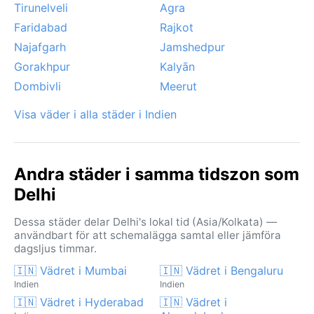
Tirunelveli
Agra
Faridabad
Rajkot
Najafgarh
Jamshedpur
Gorakhpur
Kalyān
Dombivli
Meerut
Visa väder i alla städer i Indien
Andra städer i samma tidszon som
Delhi
Dessa städer delar Delhi's lokal tid (Asia/Kolkata) —
användbart för att schemalägga samtal eller jämföra
dagsljus timmar.
🇮🇳 Vädret i Mumbai
🇮🇳 Vädret i Bengaluru
Indien
Indien
🇮🇳 Vädret i Hyderabad
🇮🇳 Vädret i