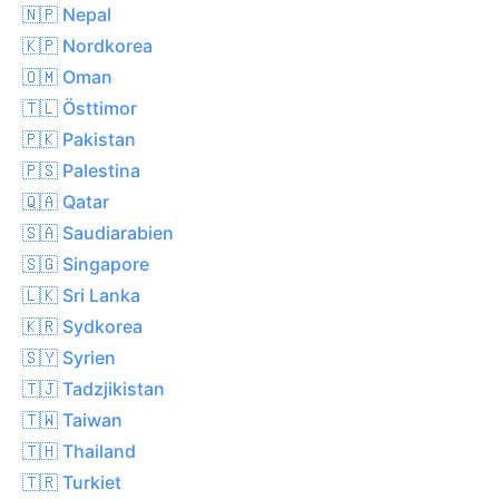
🇳🇵 Nepal
🇰🇵 Nordkorea
🇴🇲 Oman
🇹🇱 Östtimor
🇵🇰 Pakistan
🇵🇸 Palestina
🇶🇦 Qatar
🇸🇦 Saudiarabien
🇸🇬 Singapore
🇱🇰 Sri Lanka
🇰🇷 Sydkorea
🇸🇾 Syrien
🇹🇯 Tadzjikistan
🇹🇼 Taiwan
🇹🇭 Thailand
🇹🇷 Turkiet