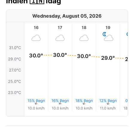
Indien 🇮🇳 Idag
Wednesday, August 05, 2026
16
17
18
19
2
31.0°C
30.0°
30.0°
30.0°
29.0°
29.
29.0°C
27.0°C
25.0°C
23.0°C
15% Regn
16% Regn
18% Regn
12% Regn
0.1 
↑
↑
↑
↑
10.0 km/h
10.0 km/h
10.0 km/h
11.0 km/h
18.0 