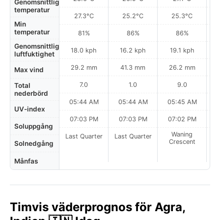
Genomsnittlig
temperatur
27.3°C
25.2°C
25.3°C
Min
temperatur
81%
86%
86%
Genomsnittlig
18.0 kph
16.2 kph
19.1 kph
luftfuktighet
29.2 mm
41.3 mm
26.2 mm
Max vind
7.0
1.0
9.0
Total
nederbörd
05:44 AM
05:44 AM
05:45 AM
0
UV-index
07:03 PM
07:03 PM
07:02 PM
Soluppgång
Waning
Last Quarter
Last Quarter
Crescent
Solnedgång
Månfas
Timvis väderprognos för Agra,