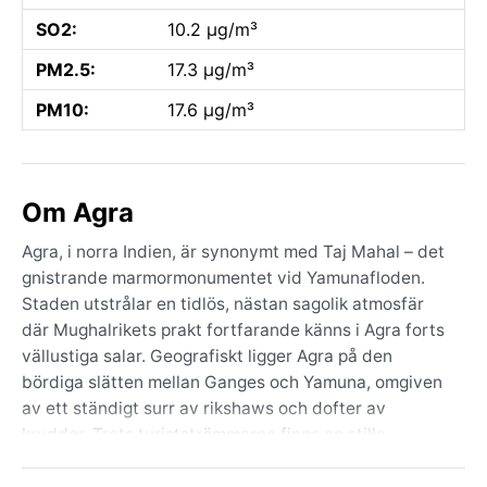
SO2:
10.2 µg/m³
PM2.5:
17.3 µg/m³
PM10:
17.6 µg/m³
Om Agra
Agra, i norra Indien, är synonymt med Taj Mahal – det
gnistrande marmormonumentet vid Yamunafloden.
Staden utstrålar en tidlös, nästan sagolik atmosfär
där Mughalrikets prakt fortfarande känns i Agra forts
vällustiga salar. Geografiskt ligger Agra på den
bördiga slätten mellan Ganges och Yamuna, omgiven
av ett ständigt surr av rikshaws och dofter av
kryddor. Trots turistströmmarna finns en stilla
värdighet i dess gränder och trädgårdar.