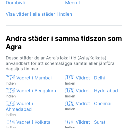
Dombivli
Meerut
Visa väder i alla städer i Indien
Andra städer i samma tidszon som
Agra
Dessa städer delar Agra's lokal tid (Asia/Kolkata) —
användbart för att schemalägga samtal eller jämföra
dagsljus timmar.
🇮🇳 Vädret i Mumbai
🇮🇳 Vädret i Delhi
Indien
Indien
🇮🇳 Vädret i Bengaluru
🇮🇳 Vädret i Hyderabad
Indien
Indien
🇮🇳 Vädret i
🇮🇳 Vädret i Chennai
Ahmedabad
Indien
Indien
🇮🇳 Vädret i Kolkata
🇮🇳 Vädret i Surat
Indien
Indien