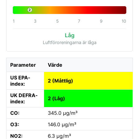
2
1
3
5
7
9
10
Låg
Luftföroreningarna är låga
Parameter
Värde
US EPA-
2 (Måttlig)
index:
UK DEFRA-
2 (Låg)
index:
CO:
345.0 µg/m³
O3:
146.0 µg/m³
NO2:
6.3 µg/m³