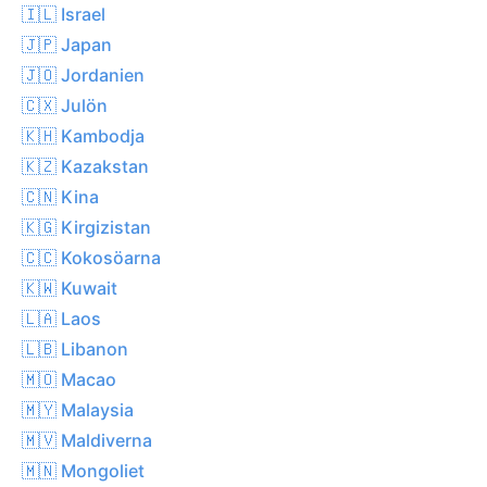
🇮🇱 Israel
🇯🇵 Japan
🇯🇴 Jordanien
🇨🇽 Julön
🇰🇭 Kambodja
🇰🇿 Kazakstan
🇨🇳 Kina
🇰🇬 Kirgizistan
🇨🇨 Kokosöarna
🇰🇼 Kuwait
🇱🇦 Laos
🇱🇧 Libanon
🇲🇴 Macao
🇲🇾 Malaysia
🇲🇻 Maldiverna
🇲🇳 Mongoliet