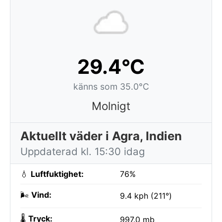
29.4°C
känns som 35.0°C
Molnigt
Aktuellt väder i Agra, Indien
Uppdaterad kl. 15:30 idag
💧
Luftfuktighet:
76%
🌬️
Vind:
9.4 kph (211°)
🌡️
Tryck:
997.0 mb