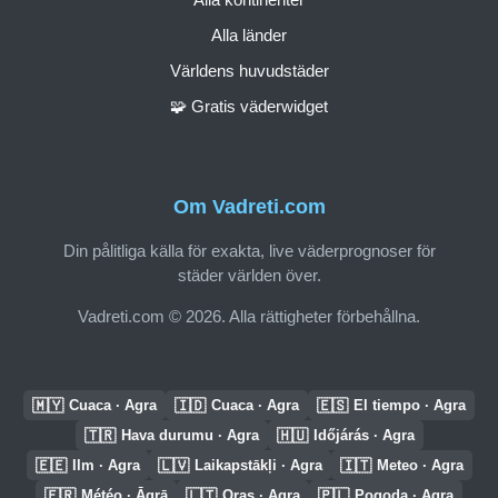
Alla länder
Världens huvudstäder
🧩 Gratis väderwidget
Om Vadreti.com
Din pålitliga källa för exakta, live väderprognoser för
städer världen över.
Vadreti.com © 2026. Alla rättigheter förbehållna.
🇲🇾
🇮🇩
🇪🇸
Cuaca · Agra
Cuaca · Agra
El tiempo · Agra
🇹🇷
🇭🇺
Hava durumu · Agra
Időjárás · Agra
🇪🇪
🇱🇻
🇮🇹
Ilm · Agra
Laikapstākļi · Agra
Meteo · Agra
🇫🇷
🇱🇹
🇵🇱
Météo · Āgrā
Oras · Agra
Pogoda · Agra