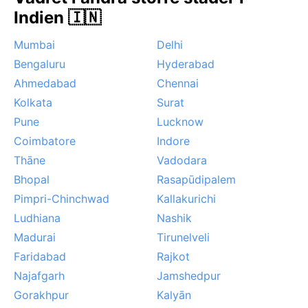
under försommaren. Inga tropiska cykloner når hit.
Indien 🇮🇳
Mumbai
Delhi
Bengaluru
Hyderabad
Ahmedabad
Chennai
Kolkata
Surat
Pune
Lucknow
Coimbatore
Indore
Thāne
Vadodara
Bhopal
Rasapūdipalem
Pimpri-Chinchwad
Kallakurichi
Ludhiana
Nashik
Madurai
Tirunelveli
Faridabad
Rajkot
Najafgarh
Jamshedpur
Gorakhpur
Kalyān