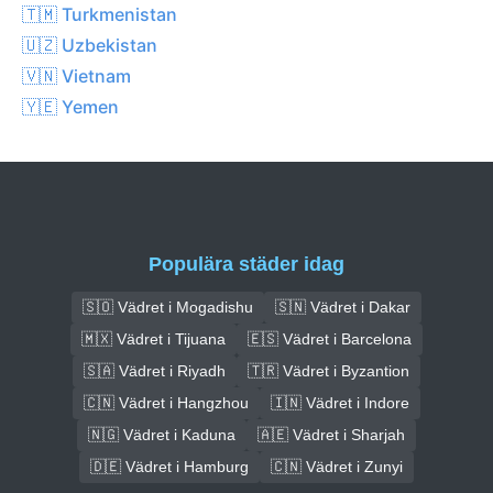
🇹🇲 Turkmenistan
🇺🇿 Uzbekistan
🇻🇳 Vietnam
🇾🇪 Yemen
Populära städer idag
🇸🇴 Vädret i Mogadishu
🇸🇳 Vädret i Dakar
🇲🇽 Vädret i Tijuana
🇪🇸 Vädret i Barcelona
🇸🇦 Vädret i Riyadh
🇹🇷 Vädret i Byzantion
🇨🇳 Vädret i Hangzhou
🇮🇳 Vädret i Indore
🇳🇬 Vädret i Kaduna
🇦🇪 Vädret i Sharjah
🇩🇪 Vädret i Hamburg
🇨🇳 Vädret i Zunyi