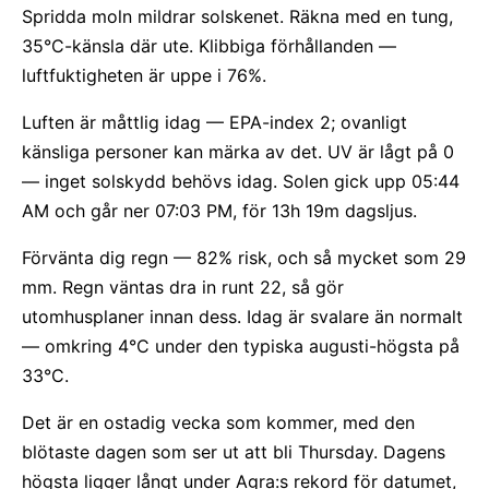
Spridda moln mildrar solskenet. Räkna med en tung,
35°C-känsla där ute. Klibbiga förhållanden —
luftfuktigheten är uppe i 76%.
Luften är måttlig idag — EPA-index 2; ovanligt
känsliga personer kan märka av det. UV är lågt på 0
— inget solskydd behövs idag. Solen gick upp 05:44
AM och går ner 07:03 PM, för 13h 19m dagsljus.
Förvänta dig regn — 82% risk, och så mycket som 29
mm. Regn väntas dra in runt 22, så gör
utomhusplaner innan dess. Idag är svalare än normalt
— omkring 4°C under den typiska augusti-högsta på
33°C.
Det är en ostadig vecka som kommer, med den
blötaste dagen som ser ut att bli Thursday. Dagens
högsta ligger långt under Agra:s rekord för datumet,