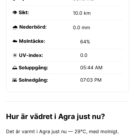
👁️
Sikt:
10.0 km
🌧️
Nederbörd:
0.0 mm
☁️
Molntäcke:
64%
☀️
UV-index:
0.0
🌅
Soluppgång:
05:44 AM
🌇
Solnedgång:
07:03 PM
Hur är vädret i Agra just nu?
Det är varmt i Agra just nu — 29°C, med molnigt.