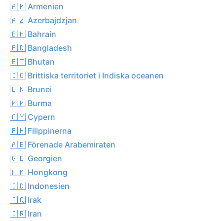
🇦🇲 Armenien
🇦🇿 Azerbajdzjan
🇧🇭 Bahrain
🇧🇩 Bangladesh
🇧🇹 Bhutan
🇮🇴 Brittiska territoriet i Indiska oceanen
🇧🇳 Brunei
🇲🇲 Burma
🇨🇾 Cypern
🇵🇭 Filippinerna
🇦🇪 Förenade Arabemiraten
🇬🇪 Georgien
🇭🇰 Hongkong
🇮🇩 Indonesien
🇮🇶 Irak
🇮🇷 Iran