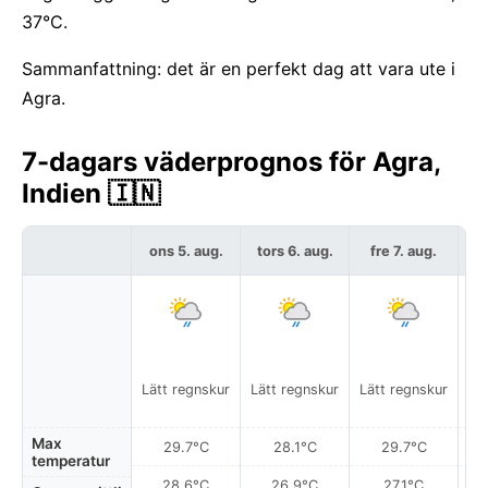
37°C.
Sammanfattning: det är en perfekt dag att vara ute i
Agra.
7-dagars väderprognos för Agra,
Indien 🇮🇳
ons 5. aug.
tors 6. aug.
fre 7. aug.
l
Lo
Lätt regnskur
Lätt regnskur
Lätt regnskur
Max
29.7°C
28.1°C
29.7°C
temperatur
28.6°C
26.9°C
27.1°C