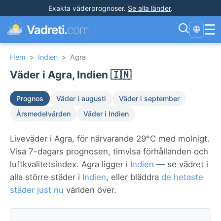
Exakta väderprognoser
.
Se alla länder
.
☰
Vadreti.
com
🌐
Hem
>
Indien
>
Agra
Väder i Agra, Indien 🇮🇳
Prognos
Väder i augusti
Väder i september
Årsmedelvärden
Väder i Indien
Liveväder i Agra, för närvarande 29°C med molnigt.
Visa 7-dagars prognosen, timvisa förhållanden och
luftkvalitetsindex. Agra ligger i
Indien
— se vädret i
alla större städer i
Indien
, eller bläddra
de hetaste
städer just nu
världen över.