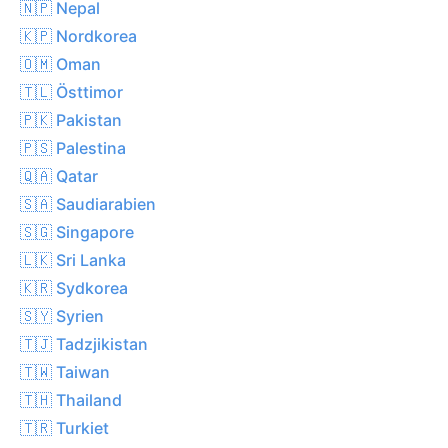
🇳🇵 Nepal
🇰🇵 Nordkorea
🇴🇲 Oman
🇹🇱 Östtimor
🇵🇰 Pakistan
🇵🇸 Palestina
🇶🇦 Qatar
🇸🇦 Saudiarabien
🇸🇬 Singapore
🇱🇰 Sri Lanka
🇰🇷 Sydkorea
🇸🇾 Syrien
🇹🇯 Tadzjikistan
🇹🇼 Taiwan
🇹🇭 Thailand
🇹🇷 Turkiet