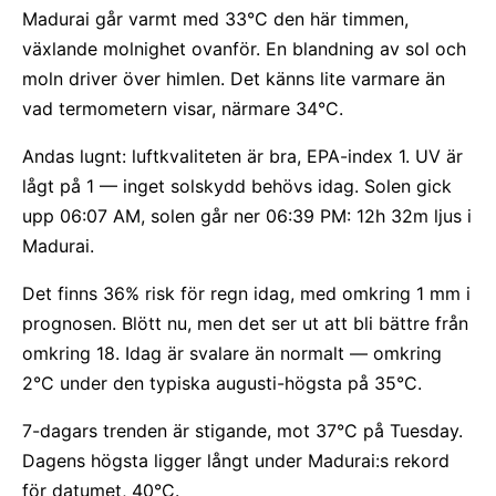
Madurai går varmt med 33°C den här timmen,
växlande molnighet ovanför. En blandning av sol och
moln driver över himlen. Det känns lite varmare än
vad termometern visar, närmare 34°C.
Andas lugnt: luftkvaliteten är bra, EPA-index 1. UV är
lågt på 1 — inget solskydd behövs idag. Solen gick
upp 06:07 AM, solen går ner 06:39 PM: 12h 32m ljus i
Madurai.
Det finns 36% risk för regn idag, med omkring 1 mm i
prognosen. Blött nu, men det ser ut att bli bättre från
omkring 18. Idag är svalare än normalt — omkring
2°C under den typiska augusti-högsta på 35°C.
7-dagars trenden är stigande, mot 37°C på Tuesday.
Dagens högsta ligger långt under Madurai:s rekord
för datumet, 40°C.