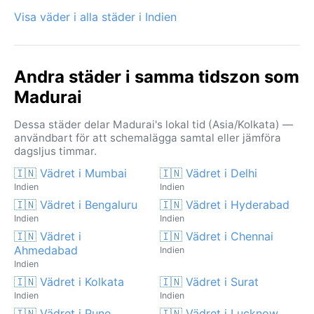
Visa väder i alla städer i Indien
Andra städer i samma tidszon som
Madurai
Dessa städer delar Madurai's lokal tid (Asia/Kolkata) —
användbart för att schemalägga samtal eller jämföra
dagsljus timmar.
🇮🇳 Vädret i Mumbai
🇮🇳 Vädret i Delhi
Indien
Indien
🇮🇳 Vädret i Bengaluru
🇮🇳 Vädret i Hyderabad
Indien
Indien
🇮🇳 Vädret i
🇮🇳 Vädret i Chennai
Ahmedabad
Indien
Indien
🇮🇳 Vädret i Kolkata
🇮🇳 Vädret i Surat
Indien
Indien
🇮🇳 Vädret i Pune
🇮🇳 Vädret i Lucknow