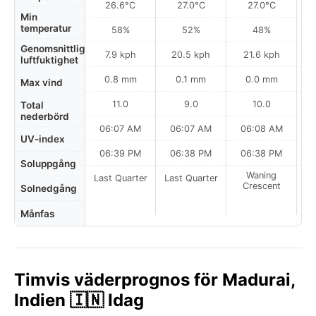
26.6°C
27.0°C
27.0°C
Min
temperatur
58%
52%
48%
Genomsnittlig
7.9 kph
20.5 kph
21.6 kph
luftfuktighet
0.8 mm
0.1 mm
0.0 mm
Max vind
11.0
9.0
10.0
Total
nederbörd
06:07 AM
06:07 AM
06:08 AM
0
UV-index
06:39 PM
06:38 PM
06:38 PM
Soluppgång
Waning
Last Quarter
Last Quarter
Crescent
Solnedgång
Månfas
Timvis väderprognos för Madurai,
Indien 🇮🇳 Idag