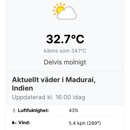
32.7°C
känns som 34.1°C
Delvis molnigt
Aktuellt väder i Madurai,
Indien
Uppdaterad kl. 16:00 idag
💧
Luftfuktighet:
43%
🌬️
Vind:
5.4 kph (289°)