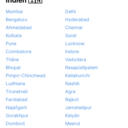
Indien 🇮🇳
Monsunen kan medföra besvärliga översvämningar i
låglänta områden, men också en dramatisk och
Mumbai
Delhi
vacker himmel. Fenomen som cykloner från
Bengaluru
Hyderabad
Bengaliska viken förekommer, men är mindre vanliga
Ahmedabad
Chennai
så långt inåt landet. Våren och försommarens
brännande hetta avråds för den som inte är van vid
Kolkata
Surat
extrem värme, medan monsunens regn erbjuder en
Pune
Lucknow
egen, frodig charm för den äventyrslystne.
Coimbatore
Indore
Thāne
Vadodara
Bhopal
Rasapūdipalem
Pimpri-Chinchwad
Kallakurichi
Ludhiana
Nashik
Tirunelveli
Agra
Faridabad
Rajkot
Najafgarh
Jamshedpur
Gorakhpur
Kalyān
Dombivli
Meerut