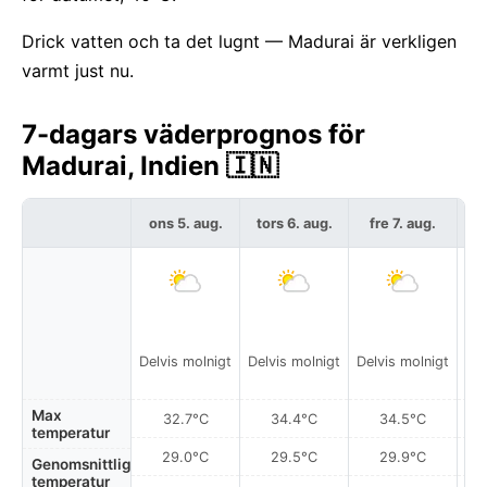
Drick vatten och ta det lugnt — Madurai är verkligen
varmt just nu.
7-dagars väderprognos för
Madurai, Indien 🇮🇳
ons 5. aug.
tors 6. aug.
fre 7. aug.
l
Delvis molnigt
Delvis molnigt
Delvis molnigt
Del
Max
32.7°C
34.4°C
34.5°C
temperatur
29.0°C
29.5°C
29.9°C
Genomsnittlig
temperatur