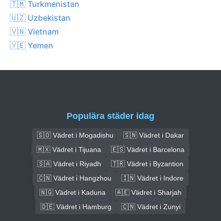
🇹🇲 Turkmenistan
🇺🇿 Uzbekistan
🇻🇳 Vietnam
🇾🇪 Yemen
Populära städer idag
🇸🇴 Vädret i Mogadishu
🇸🇳 Vädret i Dakar
🇲🇽 Vädret i Tijuana
🇪🇸 Vädret i Barcelona
🇸🇦 Vädret i Riyadh
🇹🇷 Vädret i Byzantion
🇨🇳 Vädret i Hangzhou
🇮🇳 Vädret i Indore
🇳🇬 Vädret i Kaduna
🇦🇪 Vädret i Sharjah
🇩🇪 Vädret i Hamburg
🇨🇳 Vädret i Zunyi