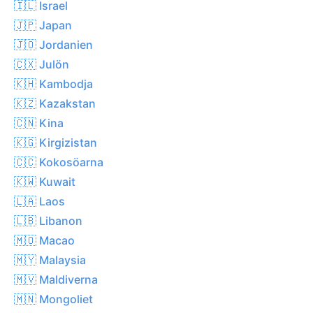
🇮🇱 Israel
🇯🇵 Japan
🇯🇴 Jordanien
🇨🇽 Julön
🇰🇭 Kambodja
🇰🇿 Kazakstan
🇨🇳 Kina
🇰🇬 Kirgizistan
🇨🇨 Kokosöarna
🇰🇼 Kuwait
🇱🇦 Laos
🇱🇧 Libanon
🇲🇴 Macao
🇲🇾 Malaysia
🇲🇻 Maldiverna
🇲🇳 Mongoliet