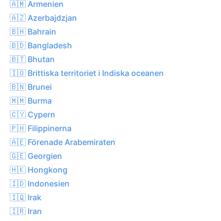
🇦🇲 Armenien
🇦🇿 Azerbajdzjan
🇧🇭 Bahrain
🇧🇩 Bangladesh
🇧🇹 Bhutan
🇮🇴 Brittiska territoriet i Indiska oceanen
🇧🇳 Brunei
🇲🇲 Burma
🇨🇾 Cypern
🇵🇭 Filippinerna
🇦🇪 Förenade Arabemiraten
🇬🇪 Georgien
🇭🇰 Hongkong
🇮🇩 Indonesien
🇮🇶 Irak
🇮🇷 Iran