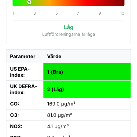
2
1
3
5
7
9
10
Låg
Luftföroreningarna är låga
Parameter
Värde
US EPA-
1 (Bra)
index:
UK DEFRA-
2 (Låg)
index:
CO:
169.0 µg/m³
O3:
81.0 µg/m³
NO2:
4.1 µg/m³