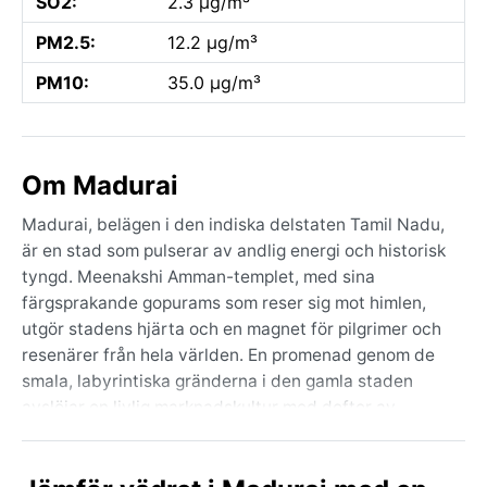
SO2:
2.3 µg/m³
PM2.5:
12.2 µg/m³
PM10:
35.0 µg/m³
Om Madurai
Madurai, belägen i den indiska delstaten Tamil Nadu,
är en stad som pulserar av andlig energi och historisk
tyngd. Meenakshi Amman-templet, med sina
färgsprakande gopurams som reser sig mot himlen,
utgör stadens hjärta och en magnet för pilgrimer och
resenärer från hela världen. En promenad genom de
smala, labyrintiska gränderna i den gamla staden
avslöjar en livlig marknadskultur med dofter av
jasmin, curry och rökelse. Floden Vaigai, som ofta är
torrlagd, skär genom staden och påminner om
regionens beroende av monsunens nåd. Här möts en