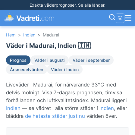
Exakta väderprognoser
.
Se alla länder
.
☰
Vadreti.
com
🌐
Hem
>
Indien
>
Madurai
Väder i Madurai, Indien 🇮🇳
Prognos
Väder i augusti
Väder i september
Årsmedelvärden
Väder i Indien
Liveväder i Madurai, för närvarande 33°C med
delvis molnigt. Visa 7-dagars prognosen, timvisa
förhållanden och luftkvalitetsindex. Madurai ligger i
Indien
— se vädret i alla större städer i
Indien
, eller
bläddra
de hetaste städer just nu
världen över.