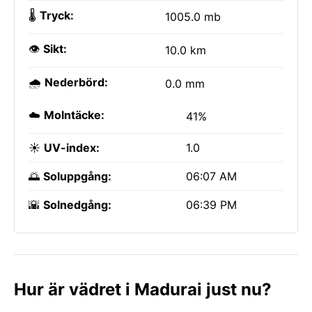
🌡️
Tryck:
1005.0 mb
👁️
Sikt:
10.0 km
🌧️
Nederbörd:
0.0 mm
☁️
Molntäcke:
41%
☀️
UV-index:
1.0
🌅
Soluppgång:
06:07 AM
🌇
Solnedgång:
06:39 PM
Hur är vädret i Madurai just nu?