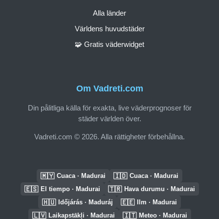
Alla länder
Världens huvudstäder
🧩 Gratis väderwidget
Om Vadreti.com
Din pålitliga källa för exakta, live väderprognoser för
städer världen över.
Vadreti.com © 2026. Alla rättigheter förbehållna.
🇲🇾
🇮🇩
Cuaca · Madurai
Cuaca · Madurai
🇪🇸
🇹🇷
El tiempo · Madurai
Hava durumu · Madurai
🇭🇺
🇪🇪
Időjárás · Maduráj
Ilm · Madurai
🇱🇻
🇮🇹
Laikapstākļi · Madurai
Meteo · Madurai