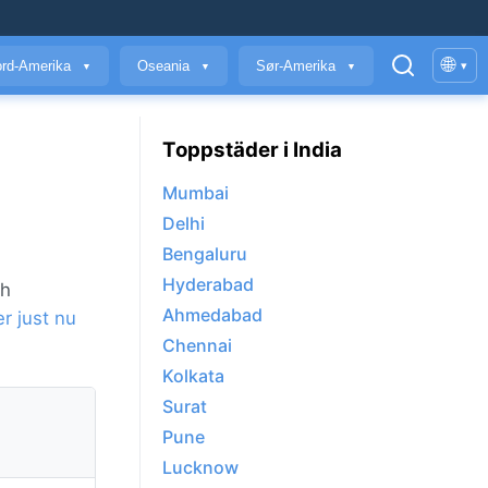
🌐
rd-Amerika
Oseania
Sør-Amerika
▾
▼
▼
▼
Toppstäder i India
Mumbai
Delhi
Bengaluru
Hyderabad
ch
Ahmedabad
r just nu
Chennai
Kolkata
Surat
Pune
Lucknow