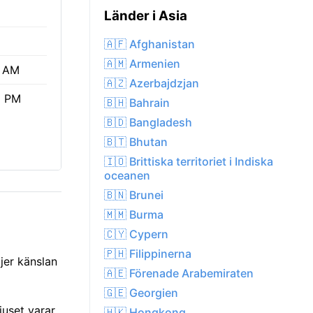
Länder i Asia
🇦🇫 Afghanistan
🇦🇲 Armenien
1 AM
🇦🇿 Azerbajdzjan
6 PM
🇧🇭 Bahrain
🇧🇩 Bangladesh
🇧🇹 Bhutan
🇮🇴 Brittiska territoriet i Indiska
oceanen
🇧🇳 Brunei
🇲🇲 Burma
🇨🇾 Cypern
🇵🇭 Filippinerna
jer känslan
🇦🇪 Förenade Arabemiraten
🇬🇪 Georgien
juset varar
🇭🇰 Hongkong