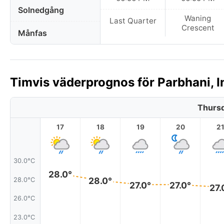
Solnedgång
Waning
Last Quarter
Crescent
Månfas
Timvis väderprognos för Parbhani, I
Thursd
17
18
19
20
2
30.0°C
28.0°
28.0°
28.0°C
27.0°
27.0°
27.
26.0°C
23.0°C