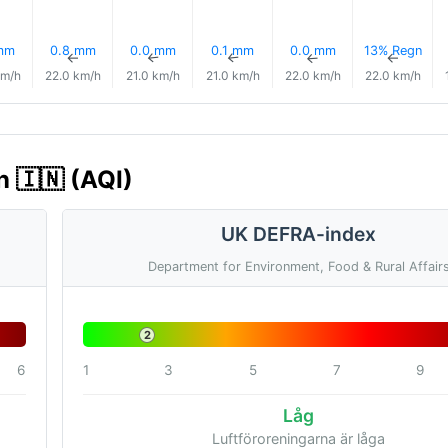
mm
0.8 mm
0.0 mm
0.1 mm
0.0 mm
13% Regn
↑
↑
↑
↑
↑
↑
km/h
22.0 km/h
21.0 km/h
21.0 km/h
22.0 km/h
22.0 km/h
n 🇮🇳 (AQI)
UK DEFRA-index
Department for Environment, Food & Rural Affair
2
6
1
3
5
7
9
Låg
Luftföroreningarna är låga