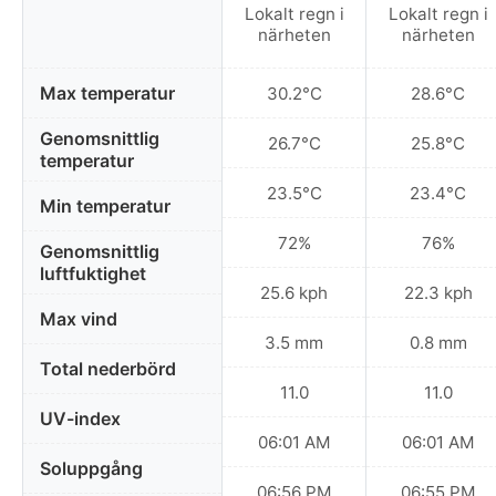
Lokalt regn i
Lokalt regn i
närheten
närheten
Max temperatur
30.2°C
28.6°C
Genomsnittlig
26.7°C
25.8°C
temperatur
23.5°C
23.4°C
Min temperatur
72%
76%
Genomsnittlig
luftfuktighet
25.6 kph
22.3 kph
Max vind
3.5 mm
0.8 mm
Total nederbörd
11.0
11.0
UV-index
06:01 AM
06:01 AM
Soluppgång
06:56 PM
06:55 PM