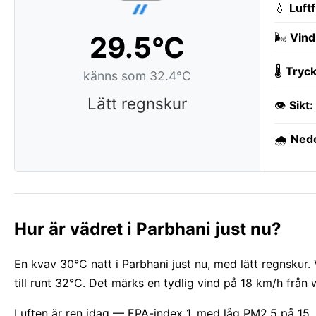
💧
Luft
29.5°C
🌬️
Vind
🌡️
Tryck
känns som 32.4°C
Lätt regnskur
👁️
Sikt:
🌧️
Ned
Hur är vädret i Parbhani just nu?
En kvav 30°C natt i Parbhani just nu, med lätt regnskur.
till runt 32°C. Det märks en tydlig vind på 18 km/h från 
Luften är ren idag — EPA-index 1, med låg PM2.5 på 15. E