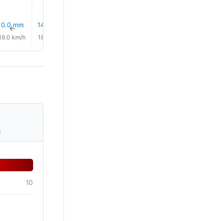
0.0 mm
14% Regn
16% Regn
17% Regn
0.0 mm
0.1 mm
↑
↑
↑
↑
↑
↑
19.0 km/h
18.0 km/h
16.0 km/h
14.0 km/h
16.0 km/h
20.0 km/
s
10