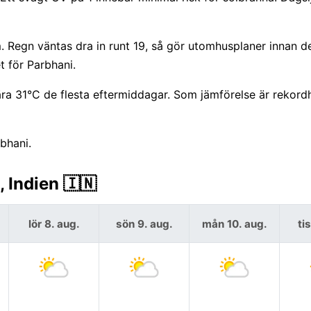
Regn väntas dra in runt 19, så gör utomhusplaner innan d
t för Parbhani.
ra 31°C de flesta eftermiddagar. Som jämförelse är rekord
bhani.
 Indien 🇮🇳
lör 8. aug.
sön 9. aug.
mån 10. aug.
ti