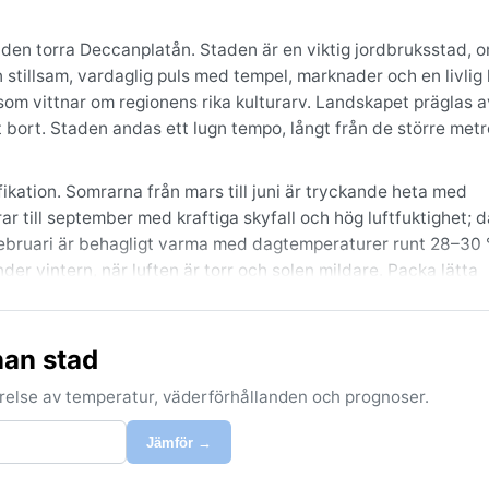
å den torra Deccanplatån. Staden är en viktig jordbruksstad, 
stillsam, vardaglig puls med tempel, marknader och en livlig 
som vittnar om regionens rika kulturarv. Landskapet präglas a
gt bort. Staden andas ett lugn tempo, långt från de större met
ikation. Somrarna från mars till juni är tryckande heta med
r till september med kraftiga skyfall och hög luftfuktighet; 
februari är behagligt varma med dagtemperaturer runt 28–30 
der vintern, när luften är torr och solen mildare. Packa lätta
äta skor under monsunen, och ta med en lätt tröja till kvällarn
nan stad
 då varken hettan eller regnet stör. Den årliga nederbörden fa
torrt. Vissa år kan cyklonstormar från Bengaliska viken påve
förelse av temperatur, väderförhållanden och prognoser.
ig, men under tidiga morgnar på vintern kan lätt dis lägga si
 den svettiga monsunen – väljer vintern, men den som är fasci
Jämför →
 magnifik.