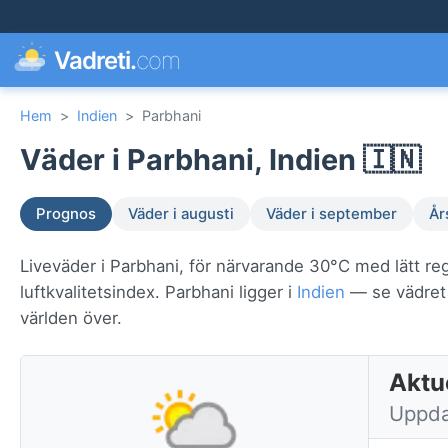
Vadreti.
com
Hem
>
Indien
>
Parbhani
Väder i Parbhani, Indien 🇮🇳
Prognos
Väder i augusti
Väder i september
År
Liveväder i Parbhani, för närvarande 30°C med lätt re
luftkvalitetsindex. Parbhani ligger i
Indien
— se vädret i
världen över.
Aktue
Uppda