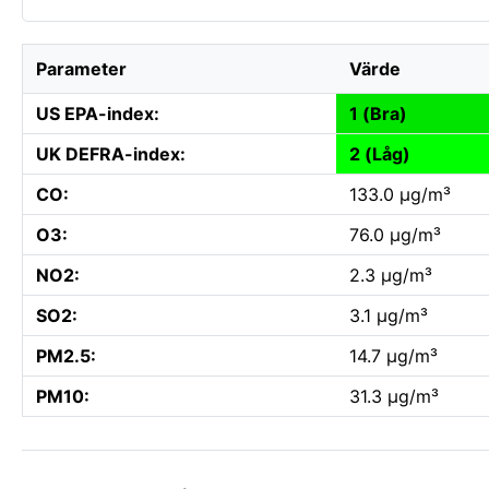
Parameter
Värde
US EPA-index:
1 (Bra)
UK DEFRA-index:
2 (Låg)
CO:
133.0 µg/m³
O3:
76.0 µg/m³
NO2:
2.3 µg/m³
SO2:
3.1 µg/m³
PM2.5:
14.7 µg/m³
PM10:
31.3 µg/m³