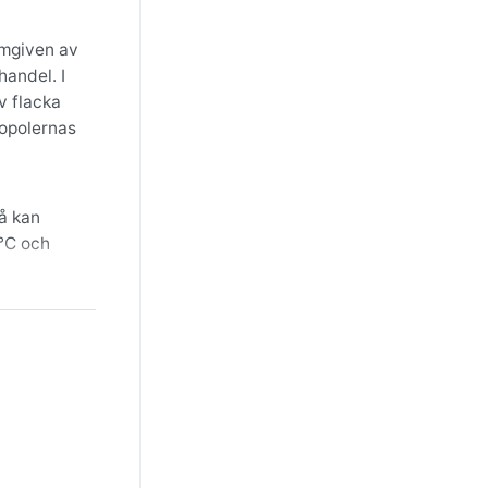
omgiven av
handel. I
v flacka
ropolernas
då kan
°C och
a på
ller
rka vädret
g över
nerad av