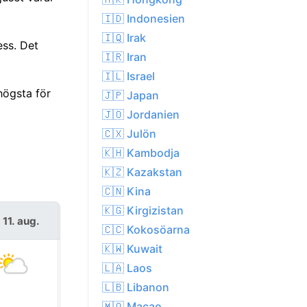
🇮🇩 Indonesien
🇮🇶 Irak
ess. Det
🇮🇷 Iran
🇮🇱 Israel
högsta för
🇯🇵 Japan
🇯🇴 Jordanien
🇨🇽 Julön
🇰🇭 Kambodja
🇰🇿 Kazakstan
🇨🇳 Kina
🇰🇬 Kirgizistan
s 11. aug.
ons 12. aug.
🇨🇨 Kokosöarna
🇰🇼 Kuwait
🇱🇦 Laos
🇱🇧 Libanon
🇲🇴 Macao