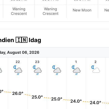
Waning
Waning
New Moon
N
Crescent
Crescent
ndien 🇮🇳 Idag
ay, August 06, 2026
1
22
23
1
2
0°
26.0°
25.0°
25.0°
24.0°
24.0°