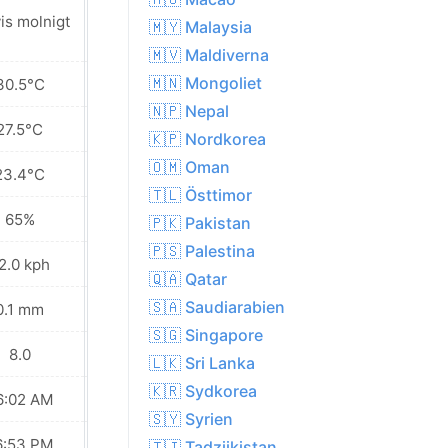
is molnigt
Delvis molnigt
🇲🇾 Malaysia
🇲🇻 Maldiverna
🇲🇳 Mongoliet
30.5°C
30.9°C
🇳🇵 Nepal
27.5°C
27.9°C
🇰🇵 Nordkorea
🇴🇲 Oman
23.4°C
23.9°C
🇹🇱 Östtimor
65%
65%
🇵🇰 Pakistan
🇵🇸 Palestina
2.0 kph
19.1 kph
🇶🇦 Qatar
🇸🇦 Saudiarabien
0.1 mm
0.0 mm
🇸🇬 Singapore
8.0
8.0
🇱🇰 Sri Lanka
🇰🇷 Sydkorea
6:02 AM
06:02 AM
🇸🇾 Syrien
6:53 PM
06:52 PM
🇹🇯 Tadzjikistan