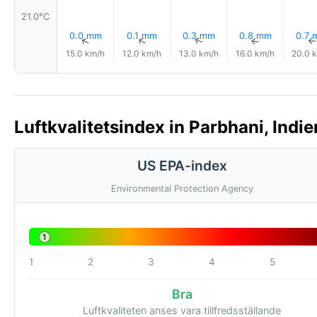
21.0°C
0.0 mm
0.1 mm
0.3 mm
0.8 mm
0.7 
↑
↑
↑
↑
15.0 km/h
12.0 km/h
13.0 km/h
16.0 km/h
20.0 
Luftkvalitetsindex in Parbhani, Indie
US EPA-index
Environmental Protection Agency
1
1
2
3
4
5
Bra
Luftkvaliteten anses vara tillfredsställande