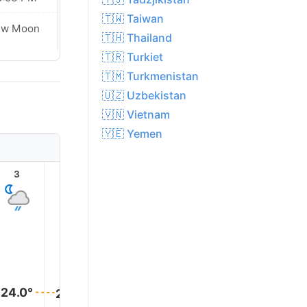
🇹🇼 Taiwan
ew Moon
New Moon
🇹🇭 Thailand
🇹🇷 Turkiet
🇹🇲 Turkmenistan
🇺🇿 Uzbekistan
🇻🇳 Vietnam
🇾🇪 Yemen
3
4
5
6
7
8
25.0°
24.0°
24.0°
24.0°
23.0°
23.0°