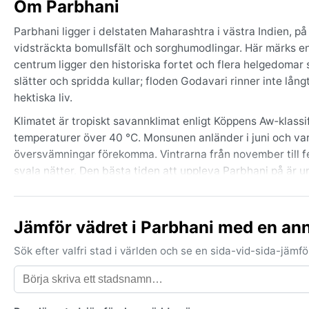
Om Parbhani
Parbhani ligger i delstaten Maharashtra i västra Indien, p
vidsträckta bomullsfält och sorghumodlingar. Här märks en 
centrum ligger den historiska fortet och flera helgedomar 
slätter och spridda kullar; floden Godavari rinner inte lån
hektiska liv.
Klimatet är tropiskt savannklimat enligt Köppens Aw‑klassif
temperaturer över 40 °C. Monsunen anländer i juni och vara
översvämningar förekomma. Vintrarna från november till 
svala nätter. Den bästa tiden att uppleva Parbhani på är un
bomullskläder för året runt – byt till regnjacka och vattent
vintern.
Jämför vädret i Parbhani med en an
Bästa resperioden väder‑mässigt är november till februari,
nästan uteslutande under monsunen, och resten av året är 
Sök efter valfri stad i världen och se en sida-vid-sida-jäm
med byiga vindar och ovanligt mycket regn. Dimma är ovanl
fälten. Den som söker sol och mild värme – och vill slippa
tropiska regn och åskväder finner monsunen dramatisk och