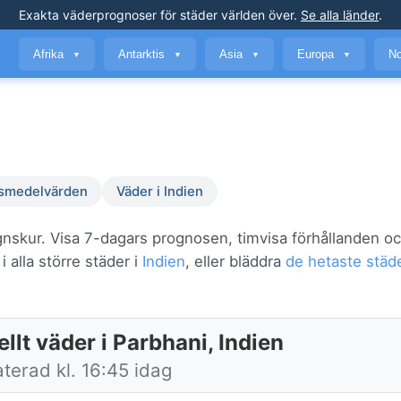
Exakta väderprognoser
för städer världen över
.
Se alla länder
.
Afrika
Antarktis
Asia
Europa
No
▼
▼
▼
▼
smedelvärden
Väder i Indien
gnskur. Visa 7-dagars prognosen, timvisa förhållanden o
 alla större städer i
Indien
, eller bläddra
de hetaste städe
llt väder i Parbhani, Indien
terad kl. 16:45 idag