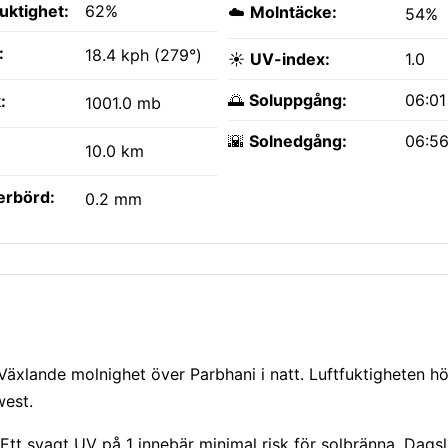
fuktighet:
62%
☁️
Molntäcke:
54%
:
18.4 kph (279°)
☀️
UV-index:
1.0
🌅
Soluppgång:
06:0
:
1001.0 mb
🌇
Solnedgång:
06:5
10.0 km
erbörd:
0.2 mm
 Växlande molnighet över Parbhani i natt. Luftfuktigheten hö
west.
tt svagt UV på 1 innebär minimal risk för solbränna. Dagsl