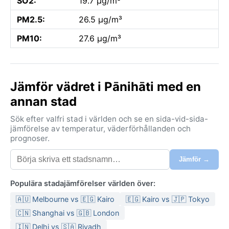
SO2:
19.7 µg/m³
PM2.5:
26.5 µg/m³
PM10:
27.6 µg/m³
Jämför vädret i Pānihāti med en
annan stad
Sök efter valfri stad i världen och se en sida-vid-sida-
jämförelse av temperatur, väderförhållanden och
prognoser.
Jämför →
Populära stadajämförelser världen över:
🇦🇺 Melbourne vs 🇪🇬 Kairo
🇪🇬 Kairo vs 🇯🇵 Tokyo
🇨🇳 Shanghai vs 🇬🇧 London
🇮🇳 Delhi vs 🇸🇦 Riyadh