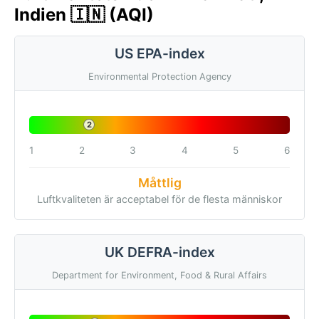
Indien 🇮🇳 (AQI)
US EPA-index
Environmental Protection Agency
2
1
2
3
4
5
6
Måttlig
Luftkvaliteten är acceptabel för de flesta människor
UK DEFRA-index
Department for Environment, Food & Rural Affairs