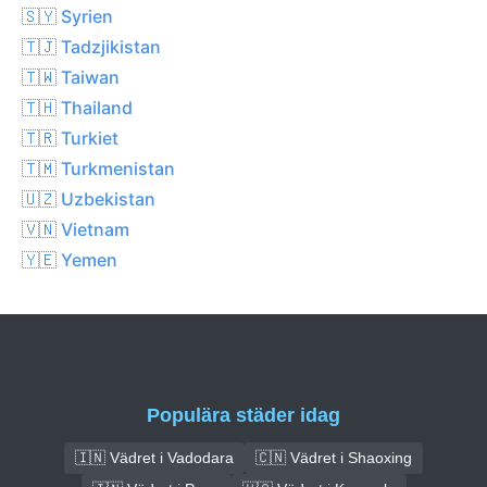
🇸🇾 Syrien
🇹🇯 Tadzjikistan
🇹🇼 Taiwan
🇹🇭 Thailand
🇹🇷 Turkiet
🇹🇲 Turkmenistan
🇺🇿 Uzbekistan
🇻🇳 Vietnam
🇾🇪 Yemen
Populära städer idag
🇮🇳 Vädret i Vadodara
🇨🇳 Vädret i Shaoxing