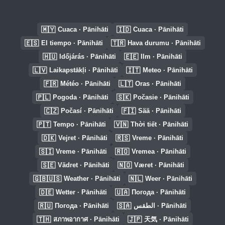
🇲🇾
🇮🇩
Cuaca · Pānihāti
Cuaca · Pānihāti
🇪🇸
🇹🇷
El tiempo · Pānihāti
Hava durumu · Pānihāti
🇭🇺
🇪🇪
Időjárás · Pānihāti
Ilm · Pānihāti
🇱🇻
🇮🇹
Laikapstākļi · Pānihāti
Meteo · Pānihāti
🇫🇷
🇱🇹
Météo · Pānihāti
Oras · Pānihāti
🇵🇱
🇸🇰
Pogoda · Pānihāti
Počasie · Pānihāti
🇨🇿
🇫🇮
Počasí · Pānihāti
Sää · Pānihāti
🇵🇹
🇻🇳
Tempo · Pānihāti
Thời tiết · Pānihāti
🇩🇰
🇷🇸
Vejret · Pānihāti
Vreme · Pānihāti
🇸🇮
🇷🇴
Vreme · Pānihāti
Vremea · Pānihāti
🇸🇪
🇳🇴
Vädret · Pānihāti
Været · Pānihāti
🇬🇧🇺🇸
🇳🇱
Weather · Pānihāti
Weer · Pānihāti
🇩🇪
🇺🇦
Wetter · Pānihāti
Погода · Pānihāti
🇷🇺
🇸🇦
Погода · Pānihāti
الطقس · Pānihāti
🇹🇭
🇯🇵
สภาพอากาศ · Pānihāti
天気 · Pānihāti