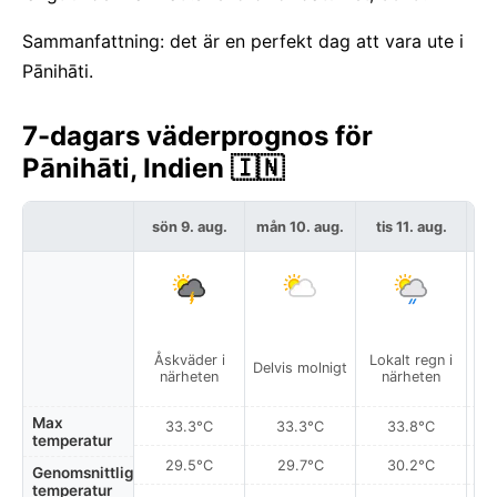
Sammanfattning: det är en perfekt dag att vara ute i
Pānihāti.
7-dagars väderprognos för
Pānihāti, Indien 🇮🇳
sön 9. aug.
mån 10. aug.
tis 11. aug.
on
Åskväder i
Lokalt regn i
Lo
Delvis molnigt
närheten
närheten
Max
33.3°C
33.3°C
33.8°C
temperatur
29.5°C
29.7°C
30.2°C
Genomsnittlig
temperatur