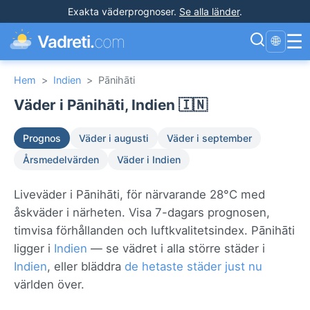
Exakta väderprognoser
.
Se alla länder
.
☰
Vadreti.
com
🌐
Hem
>
Indien
>
Pānihāti
Väder i Pānihāti, Indien 🇮🇳
Prognos
Väder i augusti
Väder i september
Årsmedelvärden
Väder i Indien
Liveväder i Pānihāti, för närvarande 28°C med
åskväder i närheten. Visa 7-dagars prognosen,
timvisa förhållanden och luftkvalitetsindex. Pānihāti
ligger i
Indien
— se vädret i alla större städer i
Indien
, eller bläddra
de hetaste städer just nu
världen över.