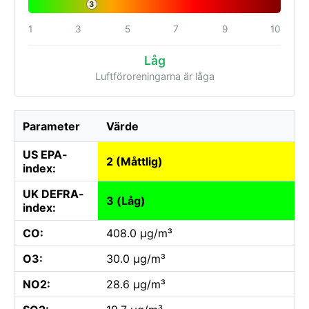
3
1
3
5
7
9
10
Låg
Luftföroreningarna är låga
Parameter
Värde
US EPA-
2 (Måttlig)
index:
UK DEFRA-
3 (Låg)
index:
CO:
408.0 µg/m³
O3:
30.0 µg/m³
NO2:
28.6 µg/m³