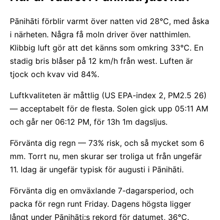
Pānihāti förblir varmt över natten vid 28°C, med åska
i närheten. Några få moln driver över natthimlen.
Klibbig luft gör att det känns som omkring 33°C. En
stadig bris blåser på 12 km/h från west. Luften är
tjock och kvav vid 84%.
Luftkvaliteten är måttlig (US EPA-index 2, PM2.5 26)
— acceptabelt för de flesta. Solen gick upp 05:11 AM
och går ner 06:12 PM, för 13h 1m dagsljus.
Förvänta dig regn — 73% risk, och så mycket som 6
mm. Torrt nu, men skurar ser troliga ut från ungefär
11. Idag är ungefär typisk för augusti i Pānihāti.
Förvänta dig en omväxlande 7-dagarsperiod, och
packa för regn runt Friday. Dagens högsta ligger
långt under Pānihāti:s rekord för datumet, 36°C.