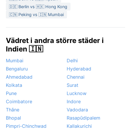
🇩🇪 Berlin vs 🇭🇰 Hong Kong
🇨🇳 Peking vs 🇮🇳 Mumbai
Vädret i andra större städer i
Indien 🇮🇳
Mumbai
Delhi
Bengaluru
Hyderabad
Ahmedabad
Chennai
Kolkata
Surat
Pune
Lucknow
Coimbatore
Indore
Thāne
Vadodara
Bhopal
Rasapūdipalem
Pimpri-Chinchwad
Kallakurichi