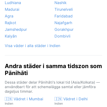
Ludhiana
Nashik
Madurai
Tirunelveli
Agra
Faridabad
Rajkot
Najafgarh
Jamshedpur
Gorakhpur
Kalyān
Dombivli
Visa väder i alla städer i Indien
Andra städer i samma tidszon som
Pānihāti
Dessa städer delar Pānihāti's lokal tid (Asia/Kolkata) —
användbart för att schemalägga samtal eller jämföra
dagsljus timmar.
🇮🇳 Vädret i Mumbai
🇮🇳 Vädret i Delhi
Indien
Indien