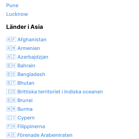
Pune
Lucknow
Länder i Asia
🇦🇫 Afghanistan
🇦🇲 Armenien
🇦🇿 Azerbajdzjan
🇧🇭 Bahrain
🇧🇩 Bangladesh
🇧🇹 Bhutan
🇮🇴 Brittiska territoriet i Indiska oceanen
🇧🇳 Brunei
🇲🇲 Burma
🇨🇾 Cypern
🇵🇭 Filippinerna
🇦🇪 Förenade Arabemiraten