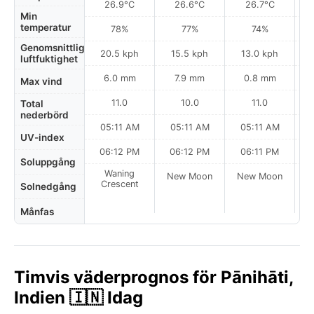
26.9°C
26.6°C
26.7°C
Min
temperatur
78%
77%
74%
Genomsnittlig
20.5 kph
15.5 kph
13.0 kph
luftfuktighet
6.0 mm
7.9 mm
0.8 mm
Max vind
11.0
10.0
11.0
Total
nederbörd
05:11 AM
05:11 AM
05:11 AM
UV-index
06:12 PM
06:12 PM
06:11 PM
Soluppgång
Waning
New Moon
New Moon
N
Crescent
Solnedgång
Månfas
Timvis väderprognos för Pānihāti,
Indien 🇮🇳 Idag