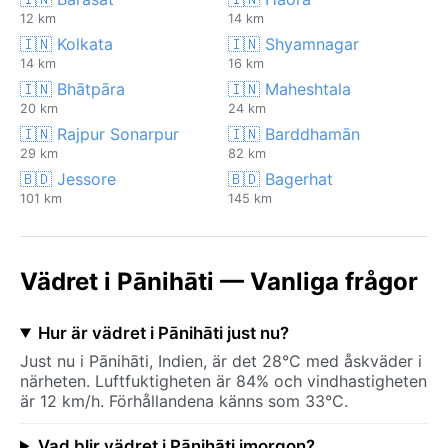
12 km
14 km
🇮🇳 Kolkata
🇮🇳 Shyamnagar
14 km
16 km
🇮🇳 Bhātpāra
🇮🇳 Maheshtala
20 km
24 km
🇮🇳 Rajpur Sonarpur
🇮🇳 Barddhamān
29 km
82 km
🇧🇩 Jessore
🇧🇩 Bagerhat
101 km
145 km
Vädret i Pānihāti — Vanliga frågor
Hur är vädret i Pānihāti just nu?
Just nu i Pānihāti, Indien, är det 28°C med åskväder i
närheten. Luftfuktigheten är 84% och vindhastigheten
är 12 km/h. Förhållandena känns som 33°C.
Vad blir vädret i Pānihāti imorgon?