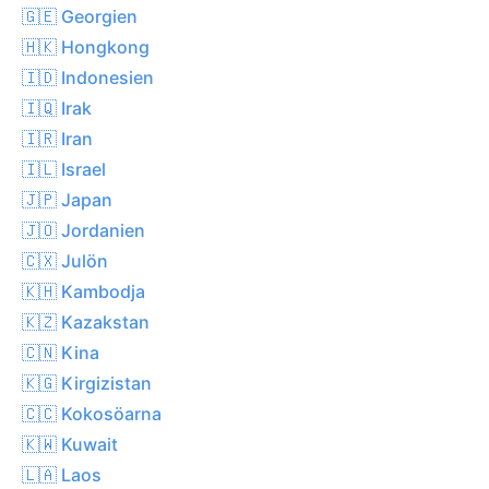
🇬🇪 Georgien
🇭🇰 Hongkong
🇮🇩 Indonesien
🇮🇶 Irak
🇮🇷 Iran
🇮🇱 Israel
🇯🇵 Japan
🇯🇴 Jordanien
🇨🇽 Julön
🇰🇭 Kambodja
🇰🇿 Kazakstan
🇨🇳 Kina
🇰🇬 Kirgizistan
🇨🇨 Kokosöarna
🇰🇼 Kuwait
🇱🇦 Laos