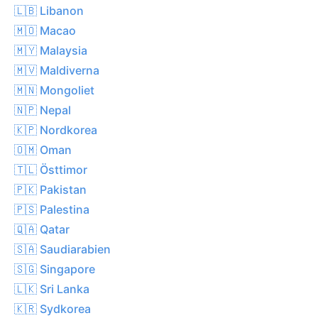
🇱🇧 Libanon
🇲🇴 Macao
🇲🇾 Malaysia
🇲🇻 Maldiverna
🇲🇳 Mongoliet
🇳🇵 Nepal
🇰🇵 Nordkorea
🇴🇲 Oman
🇹🇱 Östtimor
🇵🇰 Pakistan
🇵🇸 Palestina
🇶🇦 Qatar
🇸🇦 Saudiarabien
🇸🇬 Singapore
🇱🇰 Sri Lanka
🇰🇷 Sydkorea