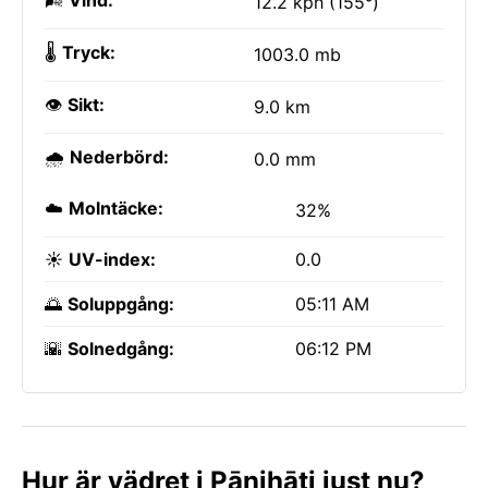
🌬️
Vind:
12.2 kph (155°)
🌡️
Tryck:
1003.0 mb
👁️
Sikt:
9.0 km
🌧️
Nederbörd:
0.0 mm
☁️
Molntäcke:
32%
☀️
UV-index:
0.0
🌅
Soluppgång:
05:11 AM
🌇
Solnedgång:
06:12 PM
Hur är vädret i Pānihāti just nu?