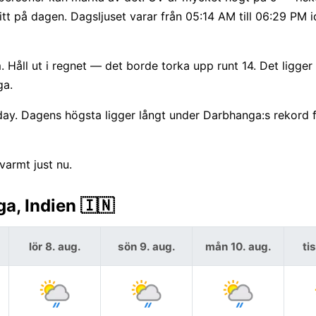
tt på dagen. Dagsljuset varar från 05:14 AM till 06:29 PM 
åll ut i regnet — det borde torka upp runt 14. Det ligger 
ga.
day. Dagens högsta ligger långt under Darbhanga:s rekord 
varmt just nu.
a, Indien 🇮🇳
lör 8. aug.
sön 9. aug.
mån 10. aug.
ti