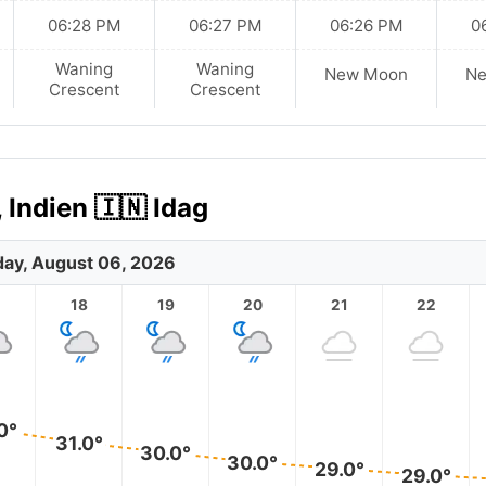
06:28 PM
06:27 PM
06:26 PM
0
Waning
Waning
New Moon
N
Crescent
Crescent
Indien 🇮🇳 Idag
ay, August 06, 2026
18
19
20
21
22
0°
31.0°
30.0°
30.0°
29.0°
29.0°