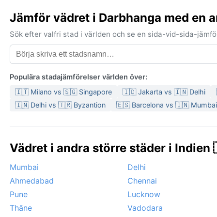
Jämför vädret i Darbhanga med en a
Sök efter valfri stad i världen och se en sida-vid-sida-jäm
Populära stadajämförelser världen över:
🇮🇹 Milano vs 🇸🇬 Singapore
🇮🇩 Jakarta vs 🇮🇳 Delhi
🇮🇳 Delhi vs 🇹🇷 Byzantion
🇪🇸 Barcelona vs 🇮🇳 Mumbai
Vädret i andra större städer i Indien 
Mumbai
Delhi
Ahmedabad
Chennai
Pune
Lucknow
Thāne
Vadodara