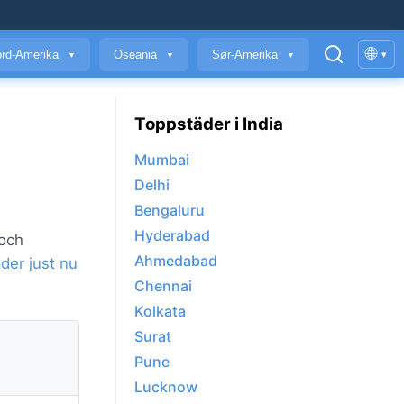
🌐
rd-Amerika
Oseania
Sør-Amerika
▾
▼
▼
▼
Toppstäder i India
Mumbai
Delhi
Bengaluru
Hyderabad
 och
Ahmedabad
der just nu
Chennai
Kolkata
Surat
Pune
Lucknow