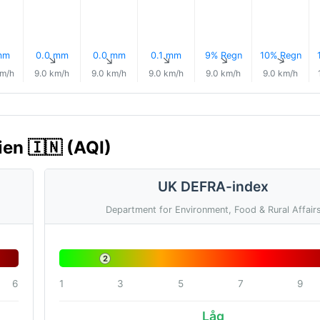
mm
0.0 mm
0.0 mm
0.1 mm
9% Regn
10% Regn
↑
↑
↑
↑
↑
↑
km/h
9.0 km/h
9.0 km/h
9.0 km/h
9.0 km/h
9.0 km/h
ien 🇮🇳 (AQI)
UK DEFRA-index
Department for Environment, Food & Rural Affair
2
6
1
3
5
7
9
Låg