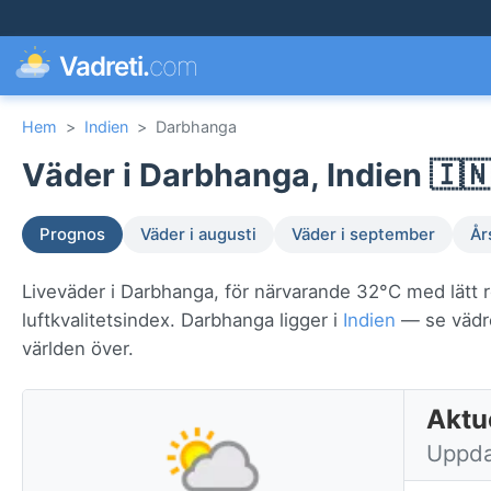
Vadreti.
com
Hem
>
Indien
>
Darbhanga
Väder i Darbhanga, Indien 🇮
Prognos
Väder i augusti
Väder i september
År
Liveväder i Darbhanga, för närvarande 32°C med lätt 
luftkvalitetsindex. Darbhanga ligger i
Indien
— se vädret
världen över.
Aktue
Uppda