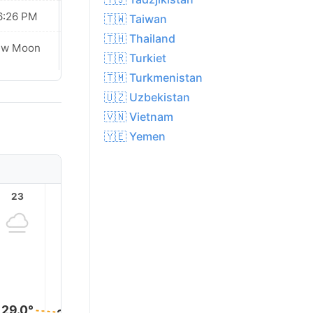
6:26 PM
06:25 PM
🇹🇼 Taiwan
🇹🇭 Thailand
ew Moon
New Moon
🇹🇷 Turkiet
🇹🇲 Turkmenistan
🇺🇿 Uzbekistan
🇻🇳 Vietnam
🇾🇪 Yemen
23
1
2
3
4
29.0°