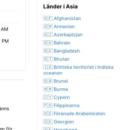
Länder i Asia
🇦🇫 Afghanistan
🇦🇲 Armenien
4 AM
🇦🇿 Azerbajdzjan
9 PM
🇧🇭 Bahrain
🇧🇩 Bangladesh
🇧🇹 Bhutan
🇮🇴 Brittiska territoriet i Indiska
oceanen
🇧🇳 Brunei
🇲🇲 Burma
🇨🇾 Cypern
🇵🇭 Filippinerna
känns
🇦🇪 Förenade Arabemiraten
🇬🇪 Georgien
en för
🇭🇰 Hongkong