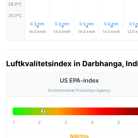
28.0°C
25.0°C
0.3 mm
0.0 mm
0.0 mm
0.0 mm
0.1 
↑
↑
↑
↑
14.0 km/h
14.0 km/h
14.0 km/h
14.0 km/h
12.0 
Luftkvalitetsindex in Darbhanga, Ind
US EPA-index
Environmental Protection Agency
2
1
2
3
4
5
Måttlig