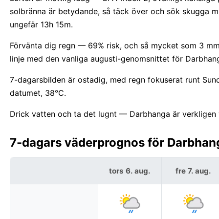
solbränna är betydande, så täck över och sök skugga mi
ungefär 13h 15m.
Förvänta dig regn — 69% risk, och så mycket som 3 mm. H
linje med den vanliga augusti-genomsnittet för Darbhan
7-dagarsbilden är ostadig, med regn fokuserat runt Sun
datumet, 38°C.
Drick vatten och ta det lugnt — Darbhanga är verkligen 
7-dagars väderprognos för Darbhang
tors 6. aug.
fre 7. aug.