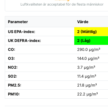
Luftkvaliteten är acceptabel för de flesta människor
Parameter
Värde
US EPA-index:
2 (Måttlig)
UK DEFRA-index:
2 (Låg)
CO:
290.0 µg/m³
O3:
144.0 µg/m³
NO2:
3.7 µg/m³
SO2:
11.4 µg/m³
PM2.5:
21.8 µg/m³
PM10:
22.2 µg/m³