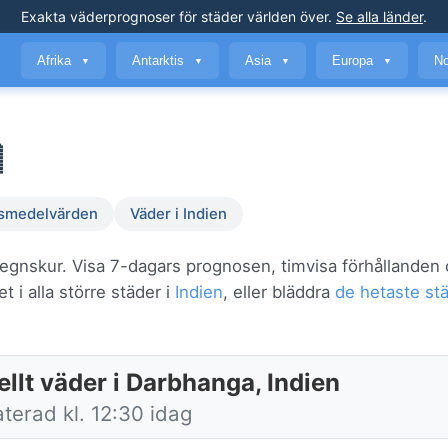
Exakta väderprognoser
för städer världen över
.
Se alla länder
.
Afrika
Antarktis
Asia
Europa
No
▼
▼
▼
▼

smedelvärden
Väder i Indien
regnskur. Visa 7-dagars prognosen, timvisa förhållanden
 i alla större städer i
Indien
, eller bläddra
de hetaste stä
llt väder i Darbhanga, Indien
terad kl. 12:30 idag