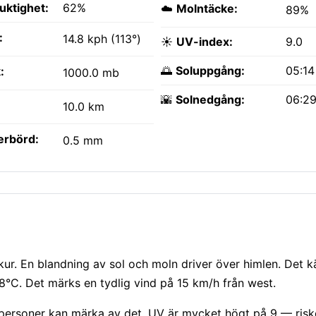
fuktighet:
62%
☁️
Molntäcke:
89%
:
14.8 kph (113°)
☀️
UV-index:
9.0
🌅
Soluppgång:
05:1
:
1000.0 mb
🌇
Solnedgång:
06:2
10.0 km
erbörd:
0.5 mm
kur. En blandning av sol och moln driver över himlen. Det 
C. Det märks en tydlig vind på 15 km/h från west.
a personer kan märka av det. UV är mycket högt på 9 — risk