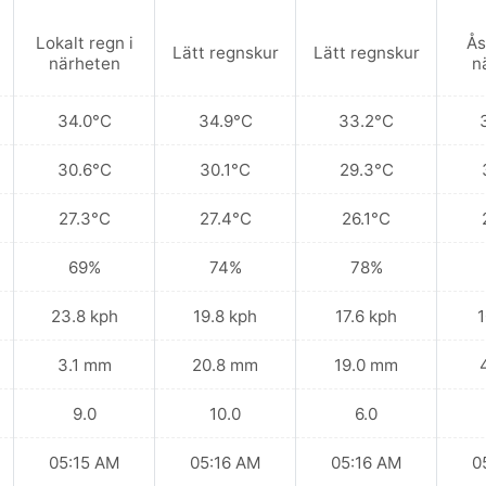
Lokalt regn i
Ås
Lätt regnskur
Lätt regnskur
närheten
n
34.0°C
34.9°C
33.2°C
30.6°C
30.1°C
29.3°C
27.3°C
27.4°C
26.1°C
69%
74%
78%
23.8 kph
19.8 kph
17.6 kph
1
3.1 mm
20.8 mm
19.0 mm
9.0
10.0
6.0
05:15 AM
05:16 AM
05:16 AM
0