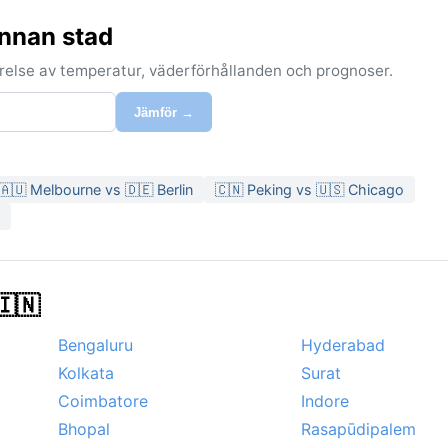
nnan stad
förelse av temperatur, väderförhållanden och prognoser.
Jämför →
🇦🇺 Melbourne vs 🇩🇪 Berlin
🇨🇳 Peking vs 🇺🇸 Chicago
🇮🇳
Bengaluru
Hyderabad
Kolkata
Surat
Coimbatore
Indore
Bhopal
Rasapūdipalem