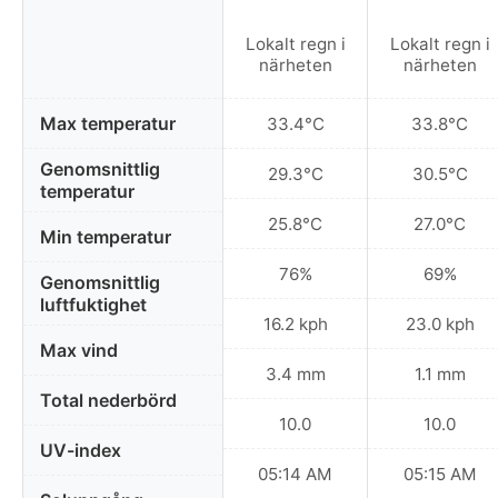
Lokalt regn i
Lokalt regn i
närheten
närheten
Max temperatur
33.4°C
33.8°C
Genomsnittlig
29.3°C
30.5°C
temperatur
25.8°C
27.0°C
Min temperatur
76%
69%
Genomsnittlig
luftfuktighet
16.2 kph
23.0 kph
Max vind
3.4 mm
1.1 mm
Total nederbörd
10.0
10.0
UV-index
05:14 AM
05:15 AM