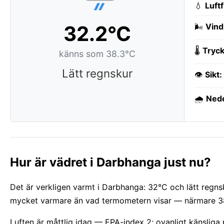
💧
Luft
32.2°C
🌬️
Vind
🌡️
Tryck
känns som 38.3°C
Lätt regnskur
👁️
Sikt:
🌧️
Ned
Hur är vädret i Darbhanga just nu?
Det är verkligen varmt i Darbhanga: 32°C och lätt regns
mycket varmare än vad termometern visar — närmare 38°
Luften är måttlig idag — EPA-index 2; ovanligt känslig