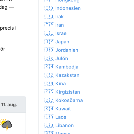
idag —
🇮🇩 Indonesien
🇮🇶 Irak
🇮🇷 Iran
precis i
🇮🇱 Israel
🇯🇵 Japan
för
🇯🇴 Jordanien
🇨🇽 Julön
🇰🇭 Kambodja
🇰🇿 Kazakstan
🇨🇳 Kina
🇰🇬 Kirgizistan
🇨🇨 Kokosöarna
s 11. aug.
ons 12. aug.
🇰🇼 Kuwait
🇱🇦 Laos
🇱🇧 Libanon
🇲🇴 Macao