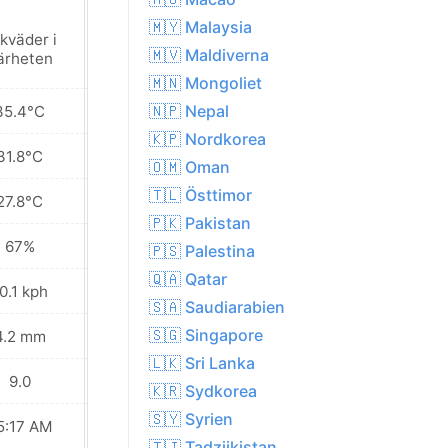
🇲🇾 Malaysia
kväder i
Åskväder i
🇲🇻 Maldiverna
ärheten
närheten
🇲🇳 Mongoliet
🇳🇵 Nepal
35.4°C
36.2°C
🇰🇵 Nordkorea
31.8°C
33.4°C
🇴🇲 Oman
🇹🇱 Östtimor
27.8°C
30.0°C
🇵🇰 Pakistan
67%
61%
🇵🇸 Palestina
🇶🇦 Qatar
0.1 kph
9.0 kph
🇸🇦 Saudiarabien
🇸🇬 Singapore
4.2 mm
3.7 mm
🇱🇰 Sri Lanka
9.0
8.0
🇰🇷 Sydkorea
🇸🇾 Syrien
5:17 AM
05:17 AM
🇹🇯 Tadzjikistan