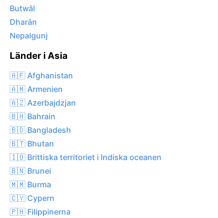
Butwāl
Dharān
Nepalgunj
Länder i Asia
🇦🇫 Afghanistan
🇦🇲 Armenien
🇦🇿 Azerbajdzjan
🇧🇭 Bahrain
🇧🇩 Bangladesh
🇧🇹 Bhutan
🇮🇴 Brittiska territoriet i Indiska oceanen
🇧🇳 Brunei
🇲🇲 Burma
🇨🇾 Cypern
🇵🇭 Filippinerna