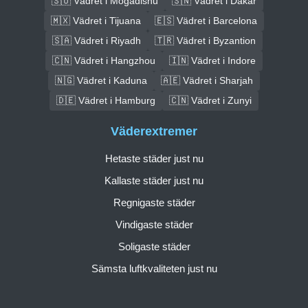
🇸🇴 Vädret i Mogadishu
🇸🇳 Vädret i Dakar
🇲🇽 Vädret i Tijuana
🇪🇸 Vädret i Barcelona
🇸🇦 Vädret i Riyadh
🇹🇷 Vädret i Byzantion
🇨🇳 Vädret i Hangzhou
🇮🇳 Vädret i Indore
🇳🇬 Vädret i Kaduna
🇦🇪 Vädret i Sharjah
🇩🇪 Vädret i Hamburg
🇨🇳 Vädret i Zunyi
Väderextremer
Hetaste städer just nu
Kallaste städer just nu
Regnigaste städer
Vindigaste städer
Soligaste städer
Sämsta luftkvaliteten just nu