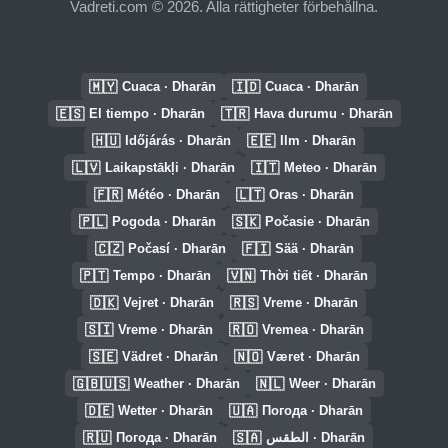
Vadreti.com © 2026. Alla rättigheter förbehållna.
🇲🇾
🇮🇩
Cuaca · Dharān
Cuaca · Dharān
🇪🇸
🇹🇷
El tiempo · Dharān
Hava durumu · Dharān
🇭🇺
🇪🇪
Időjárás · Dharān
Ilm · Dharān
🇱🇻
🇮🇹
Laikapstākļi · Dharān
Meteo · Dharān
🇫🇷
🇱🇹
Météo · Dharān
Oras · Dharān
🇵🇱
🇸🇰
Pogoda · Dharān
Počasie · Dharān
🇨🇿
🇫🇮
Počasí · Dharān
Sää · Dharān
🇵🇹
🇻🇳
Tempo · Dharān
Thời tiết · Dharān
🇩🇰
🇷🇸
Vejret · Dharān
Vreme · Dharān
🇸🇮
🇷🇴
Vreme · Dharān
Vremea · Dharān
🇸🇪
🇳🇴
Vädret · Dharān
Været · Dharān
🇬🇧🇺🇸
🇳🇱
Weather · Dharān
Weer · Dharān
🇩🇪
🇺🇦
Wetter · Dharān
Погода · Dharān
🇷🇺
🇸🇦
Погода · Dharān
الطقس · Dharān