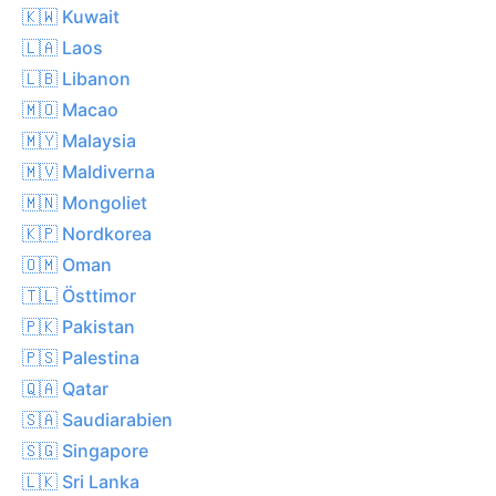
🇰🇼 Kuwait
🇱🇦 Laos
🇱🇧 Libanon
🇲🇴 Macao
🇲🇾 Malaysia
🇲🇻 Maldiverna
🇲🇳 Mongoliet
🇰🇵 Nordkorea
🇴🇲 Oman
🇹🇱 Östtimor
🇵🇰 Pakistan
🇵🇸 Palestina
🇶🇦 Qatar
🇸🇦 Saudiarabien
🇸🇬 Singapore
🇱🇰 Sri Lanka