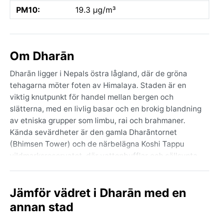
PM10:
19.3 µg/m³
Om Dharān
Dharān ligger i Nepals östra lågland, där de gröna
tehagarna möter foten av Himalaya. Staden är en
viktig knutpunkt för handel mellan bergen och
slätterna, med en livlig basar och en brokig blandning
av etniska grupper som limbu, rai och brahmaner.
Kända sevärdheter är den gamla Dharāntornet
(Bhimsen Tower) och de närbelägna Koshi Tappu
vildmarksreservatet, där vattenbufflar och sällsynta
fåglar trivs. Geografiskt ligger staden i en böljande
dalgång med utsikt över den mäktiga Kosi-floden,
Jämför vädret i Dharān med en
som slingrar sig fram mot Indien.
annan stad
Klimatet är subtropiskt med torr vinter (Köppen Cwa).