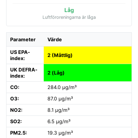
Låg
Luftföroreningarna är låga
Parameter
Värde
US EPA-
2 (Måttlig)
index:
UK DEFRA-
2 (Låg)
index:
CO:
284.0 µg/m³
O3:
87.0 µg/m³
NO2:
8.1 µg/m³
SO2:
6.5 µg/m³
PM2.5:
19.3 µg/m³