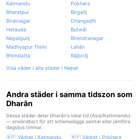
Katmandu
Pokhara
livet här – en intensiv men vacker årstid som formar
Bharatpur
Birgañj
både landskapet och kulturen.
Biratnagar
Dhangaḍhi̇̄
Hetauda
Butwāl
Nepalgunj
Birendranagar
Madhyapur Thimi
Lahān
Bhimdatta
Rājbirāj
Visa väder i alla städer i Nepal
Andra städer i samma tidszon som
Dharān
Dessa städer delar Dharān's lokal tid (Asia/Kathmandu)
— användbart för att schemalägga samtal eller jämföra
dagsljus timmar.
🇳🇵 Vädret i Katmandu
🇳🇵 Vädret i Pokhara