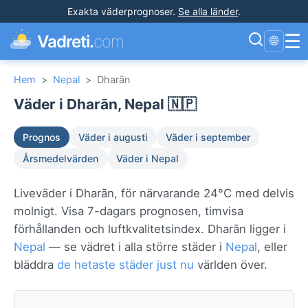
Exakta väderprognoser
.
Se alla länder
.
☰
Vadreti.
com
🌐
Hem
>
Nepal
>
Dharān
Väder i Dharān, Nepal 🇳🇵
Prognos
Väder i augusti
Väder i september
Årsmedelvärden
Väder i Nepal
Liveväder i Dharān, för närvarande 24°C med delvis
molnigt. Visa 7-dagars prognosen, timvisa
förhållanden och luftkvalitetsindex. Dharān ligger i
Nepal
— se vädret i alla större städer i
Nepal
, eller
bläddra
de hetaste städer just nu
världen över.