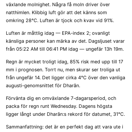
växlande molnighet. Några få moln driver över
natthimlen. Klibbig luft gör att det känns som
omkring 28°C. Luften är tjock och kvav vid 91%.
Luften är måttlig idag — EPA-index 2; ovanligt
känsliga personer kan märka av det. Dagsljuset varar
från 05:22 AM till 06:41 PM idag — ungefär 13h 19m.
Regn är mycket troligt idag, 85% risk med upp till 17
mm i prognosen. Torrt nu, men skurar ser troliga ut
från ungefär 14. Det ligger cirka 4°C över den vanliga
augusti-genomsnittet för Dharān.
Förvänta dig en omväxlande 7-dagarsperiod, och
packa för regn runt Wednesday. Dagens högsta
ligger långt under Dharān:s rekord för datumet, 31°C.
Sammanfattning: det är en perfekt dag att vara ute i