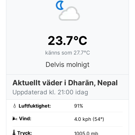
23.7°C
känns som 27.7°C
Delvis molnigt
Aktuellt väder i Dharān, Nepal
Uppdaterad kl. 21:00 idag
💧
Luftfuktighet:
91%
🌬️
Vind:
4.0 kph (54°)
🌡️
Tryck:
1005.0 mb