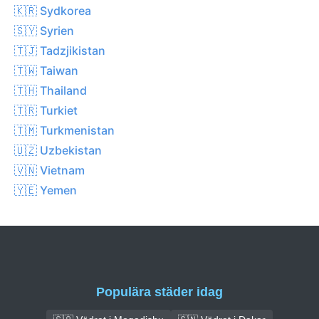
🇰🇷 Sydkorea
🇸🇾 Syrien
🇹🇯 Tadzjikistan
🇹🇼 Taiwan
🇹🇭 Thailand
🇹🇷 Turkiet
🇹🇲 Turkmenistan
🇺🇿 Uzbekistan
🇻🇳 Vietnam
🇾🇪 Yemen
Populära städer idag