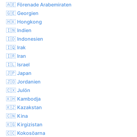
🇦🇪 Förenade Arabemiraten
🇬🇪 Georgien
🇭🇰 Hongkong
🇮🇳 Indien
🇮🇩 Indonesien
🇮🇶 Irak
🇮🇷 Iran
🇮🇱 Israel
🇯🇵 Japan
🇯🇴 Jordanien
🇨🇽 Julön
🇰🇭 Kambodja
🇰🇿 Kazakstan
🇨🇳 Kina
🇰🇬 Kirgizistan
🇨🇨 Kokosöarna