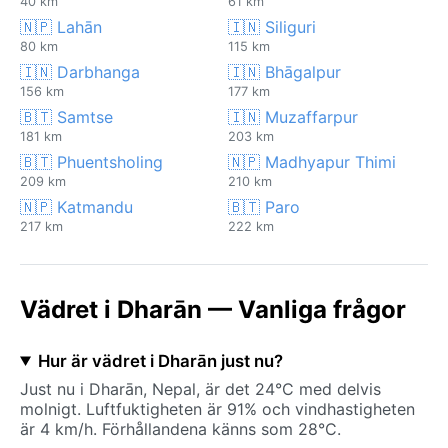
40 km
61 km
🇳🇵 Lahān
🇮🇳 Siliguri
80 km
115 km
🇮🇳 Darbhanga
🇮🇳 Bhāgalpur
156 km
177 km
🇧🇹 Samtse
🇮🇳 Muzaffarpur
181 km
203 km
🇧🇹 Phuentsholing
🇳🇵 Madhyapur Thimi
209 km
210 km
🇳🇵 Katmandu
🇧🇹 Paro
217 km
222 km
Vädret i Dharān — Vanliga frågor
Hur är vädret i Dharān just nu?
Just nu i Dharān, Nepal, är det 24°C med delvis
molnigt. Luftfuktigheten är 91% och vindhastigheten
är 4 km/h. Förhållandena känns som 28°C.