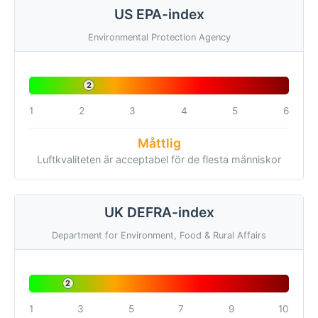
US EPA-index
Environmental Protection Agency
2
1
2
3
4
5
6
Måttlig
Luftkvaliteten är acceptabel för de flesta människor
UK DEFRA-index
Department for Environment, Food & Rural Affairs
2
1
3
5
7
9
10