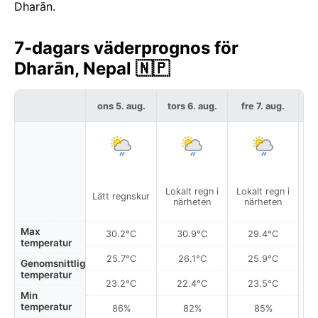
Dharān.
7-dagars väderprognos för
Dharān, Nepal 🇳🇵
ons 5. aug.
tors 6. aug.
fre 7. aug.
l
Lokalt regn i
Lokalt regn i
Lo
Lätt regnskur
närheten
närheten
Max
30.2°C
30.9°C
29.4°C
temperatur
25.7°C
26.1°C
25.9°C
Genomsnittlig
temperatur
23.2°C
22.4°C
23.5°C
Min
temperatur
86%
82%
85%