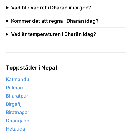
Vad blir vädret i Dharān imorgon?
Kommer det att regna i Dharān idag?
Vad är temperaturen i Dharān idag?
Toppstäder i Nepal
Katmandu
Pokhara
Bharatpur
Birgañj
Biratnagar
Dhangaḍhi̇̄
Hetauda