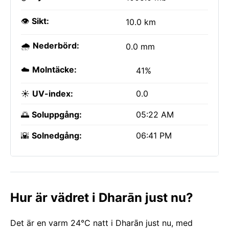
👁️
Sikt:
10.0 km
🌧️
Nederbörd:
0.0 mm
☁️
Molntäcke:
41%
☀️
UV-index:
0.0
🌅
Soluppgång:
05:22 AM
🌇
Solnedgång:
06:41 PM
Hur är vädret i Dharān just nu?
Det är en varm 24°C natt i Dharān just nu, med