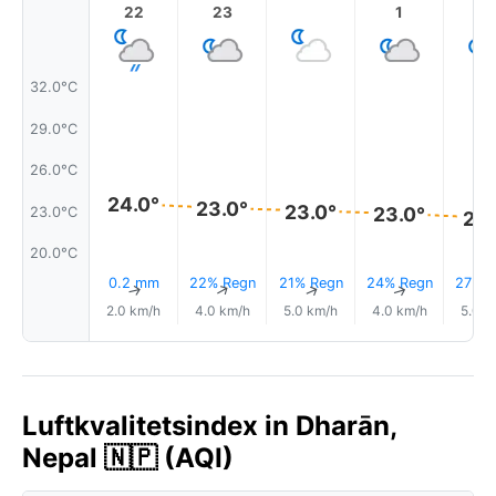
22
23
1
2
32.0°C
29.0°C
26.0°C
24.0°
23.0°
23.0°
23.0°
23.0°C
22.
20.0°C
0.2 mm
22% Regn
21% Regn
24% Regn
27% R
↑
↑
↑
↑
2.0 km/h
4.0 km/h
5.0 km/h
4.0 km/h
5.0 k
Luftkvalitetsindex in Dharān,
Nepal 🇳🇵 (AQI)