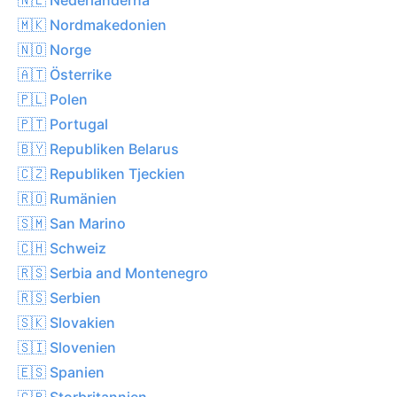
🇲🇰 Nordmakedonien
🇳🇴 Norge
🇦🇹 Österrike
🇵🇱 Polen
🇵🇹 Portugal
🇧🇾 Republiken Belarus
🇨🇿 Republiken Tjeckien
🇷🇴 Rumänien
🇸🇲 San Marino
🇨🇭 Schweiz
🇷🇸 Serbia and Montenegro
🇷🇸 Serbien
🇸🇰 Slovakien
🇸🇮 Slovenien
🇪🇸 Spanien
🇬🇧 Storbritannien