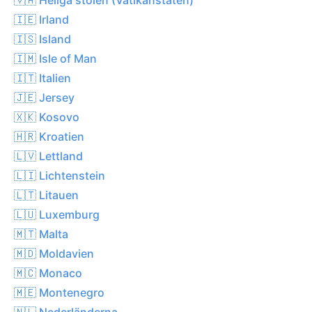
🇮🇪 Irland
🇮🇸 Island
🇮🇲 Isle of Man
🇮🇹 Italien
🇯🇪 Jersey
🇽🇰 Kosovo
🇭🇷 Kroatien
🇱🇻 Lettland
🇱🇮 Lichtenstein
🇱🇹 Litauen
🇱🇺 Luxemburg
🇲🇹 Malta
🇲🇩 Moldavien
🇲🇨 Monaco
🇲🇪 Montenegro
🇳🇱 Nederländerna