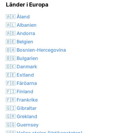
Länder i Europa
🇦🇽 Åland
🇦🇱 Albanien
🇦🇩 Andorra
🇧🇪 Belgien
🇧🇦 Bosnien-Hercegovina
🇧🇬 Bulgarien
🇩🇰 Danmark
🇪🇪 Estland
🇫🇴 Färöarna
🇫🇮 Finland
🇫🇷 Frankrike
🇬🇮 Gibraltar
🇬🇷 Grekland
🇬🇬 Guernsey
🇻🇦 Heliga stolen (Vatikanstaten)