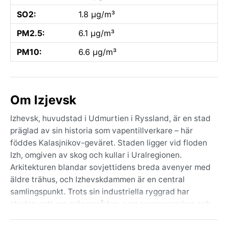
SO2:
1.8 µg/m³
PM2.5:
6.1 µg/m³
PM10:
6.6 µg/m³
Om Izjevsk
Izhevsk, huvudstad i Udmurtien i Ryssland, är en stad
präglad av sin historia som vapentillverkare – här
föddes Kalasjnikov-geväret. Staden ligger vid floden
Izh, omgiven av skog och kullar i Uralregionen.
Arkitekturen blandar sovjettidens breda avenyer med
äldre trähus, och Izhevskdammen är en central
samlingspunkt. Trots sin industriella ryggrad har
staden gott om grönområden, som sommarparken och
den botaniska trädgården. Här finns också ett årligt