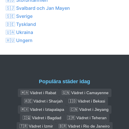
🇸🇯 Svalbard och Jan Mayen
🇸🇪 Sverige
🇩🇪 Tyskland
🇺🇦 Ukraina
🇭🇺 Ungern
Populära städer idag
🇲🇦 Vädret i Rabat
🇬🇳 Vädret i Camayenne
🇦🇪 Vädret i Sharjah
🇮🇩 Vädret i Bekasi
🇲🇽 Vädret i Iztapalapa
🇨🇳 Vädret i Jieyang
🇮🇶 Vädret i Bagdad
🇮🇷 Vädret i Teheran
🇹🇷 Vädret i Izmir
🇧🇷 Vädret i Rio de Janeiro