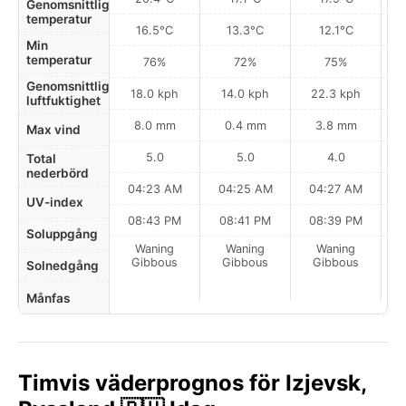
Genomsnittlig
temperatur
16.5°C
13.3°C
12.1°C
Min
temperatur
76%
72%
75%
Genomsnittlig
18.0 kph
14.0 kph
22.3 kph
luftfuktighet
8.0 mm
0.4 mm
3.8 mm
Max vind
5.0
5.0
4.0
Total
nederbörd
04:23 AM
04:25 AM
04:27 AM
0
UV-index
08:43 PM
08:41 PM
08:39 PM
Soluppgång
Waning
Waning
Waning
Gibbous
Gibbous
Gibbous
Solnedgång
Månfas
Timvis väderprognos för Izjevsk,