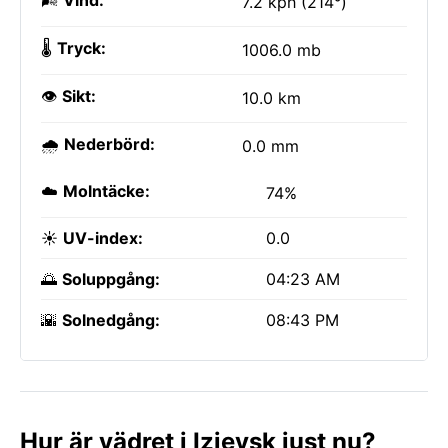
🌬️
Vind:
7.2 kph (214°)
🌡️
Tryck:
1006.0 mb
👁️
Sikt:
10.0 km
🌧️
Nederbörd:
0.0 mm
☁️
Molntäcke:
74%
☀️
UV-index:
0.0
🌅
Soluppgång:
04:23 AM
🌇
Solnedgång:
08:43 PM
Hur är vädret i Izjevsk just nu?