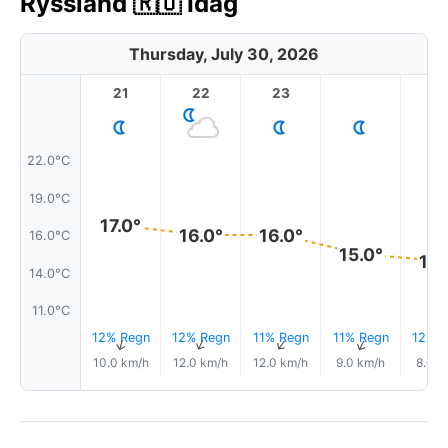
Ryssland 🇷🇺 Idag
Thursday, July 30, 2026
21
22
23
1
22.0°C
19.0°C
17.0°
16.0°
16.0°
16.0°C
15.0°
15.
14.0°C
11.0°C
12% Regn
12% Regn
11% Regn
11% Regn
12% R
↑
↑
↑
↑
10.0 km/h
12.0 km/h
12.0 km/h
9.0 km/h
8.0 k