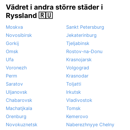
på isiga vindar. Ett noterbart fenomen är den täta
Vädret i andra större städer i
dimman som ibland lägger sig över staden under höst
Ryssland 🇷🇺
och vår, och som påverkar sikten. Monsoon eller
tropiska stormar förekommer inte, men snöoväder kan
Moskva
Sankt Petersburg
göra resandet besvärligt. Sammanfattningsvis är
Novosibirsk
Jekaterinburg
Izhevsk en stad av kontraster – från industri till skog,
från isande vintrar till milda somrar.
Gorkij
Tjeljabinsk
Omsk
Rostov-na-Donu
Ufa
Krasnojarsk
Voronezh
Volgograd
Perm
Krasnodar
Saratov
Toljatti
Uljanovsk
Irkutsk
Chabarovsk
Vladivostok
Machatjkala
Tomsk
Orenburg
Kemerovo
Novokuznetsk
Naberezhnyye Chelny