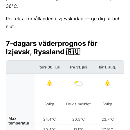
36°C.
Perfekta förhållanden i Izjevsk idag — ge dig ut och
njut.
7-dagars väderprognos för
Izjevsk, Ryssland 🇷🇺
tors 30. juli
fre 31. juli
lör 1. aug.
s
Lo
Soligt
Delvis molnigt
Soligt
Max
24.4°C
20.5°C
23.7°C
temperatur
20.4°C
17.1°C
17.9°C