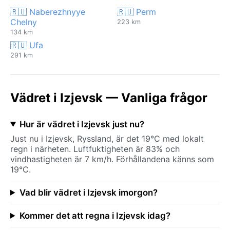
🇷🇺 Naberezhnyye
🇷🇺 Perm
Chelny
223 km
134 km
🇷🇺 Ufa
291 km
Vädret i Izjevsk — Vanliga frågor
Hur är vädret i Izjevsk just nu?
Just nu i Izjevsk, Ryssland, är det 19°C med lokalt
regn i närheten. Luftfuktigheten är 83% och
vindhastigheten är 7 km/h. Förhållandena känns som
19°C.
Vad blir vädret i Izjevsk imorgon?
Kommer det att regna i Izjevsk idag?