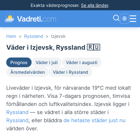
Exakta väderprognoser
.
Se alla länder
.
☰
Vadreti.
com
🌐
Hem
>
Ryssland
>
Izjevsk
Väder i Izjevsk, Ryssland 🇷🇺
Prognos
Väder i juli
Väder i augusti
Årsmedelvärden
Väder i Ryssland
Liveväder i Izjevsk, för närvarande 19°C med lokalt
regn i närheten. Visa 7-dagars prognosen, timvisa
förhållanden och luftkvalitetsindex. Izjevsk ligger i
Ryssland
— se vädret i alla större städer i
Ryssland
, eller bläddra
de hetaste städer just nu
världen över.