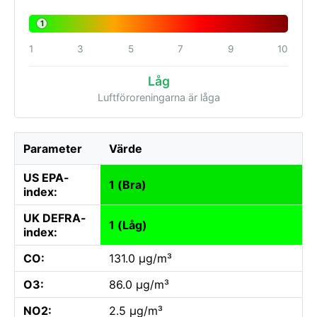
1
1
3
5
7
9
10
Låg
Luftföroreningarna är låga
Parameter
Värde
US EPA-
1 (Bra)
index:
UK DEFRA-
1 (Låg)
index:
CO:
131.0 µg/m³
O3:
86.0 µg/m³
NO2:
2.5 µg/m³