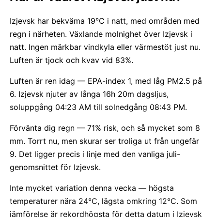
Izjevsk har bekväma 19°C i natt, med områden med
regn i närheten. Växlande molnighet över Izjevsk i
natt. Ingen märkbar vindkyla eller värmestöt just nu.
Luften är tjock och kvav vid 83%.
Luften är ren idag — EPA-index 1, med låg PM2.5 på
6. Izjevsk njuter av långa 16h 20m dagsljus,
soluppgång 04:23 AM till solnedgång 08:43 PM.
Förvänta dig regn — 71% risk, och så mycket som 8
mm. Torrt nu, men skurar ser troliga ut från ungefär
9. Det ligger precis i linje med den vanliga juli-
genomsnittet för Izjevsk.
Inte mycket variation denna vecka — högsta
temperaturer nära 24°C, lägsta omkring 12°C. Som
jämförelse är rekordhögsta för detta datum i Izjevsk