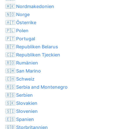
🇲🇰 Nordmakedonien
🇳🇴 Norge
🇦🇹 Österrike
🇵🇱 Polen
🇵🇹 Portugal
🇧🇾 Republiken Belarus
🇨🇿 Republiken Tjeckien
🇷🇴 Rumänien
🇸🇲 San Marino
🇨🇭 Schweiz
🇷🇸 Serbia and Montenegro
🇷🇸 Serbien
🇸🇰 Slovakien
🇸🇮 Slovenien
🇪🇸 Spanien
🇬🇧 Storbritannien