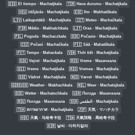
🇪🇸
🇹🇷
El tiempo · Machatjkala
Hava durumu · Machatjkala
🇭🇺
🇪🇪
Időjárás · Machatjkala
Ilm · Mahhatškala
🇱🇻
🇮🇹
Laikapstākļi · Machatjkala
Meteo · Machačkala
🇫🇷
🇱🇹
Météo · Makhatchkala
Oras · Machatjkala
🇵🇱
🇸🇰
Pogoda · Machaczkała
Počasie · Machatjkala
🇨🇿
🇫🇮
Počasí · Machačkala
Sää · Mahatškala
🇵🇹
🇻🇳
Tempo · Mahackala
Thời tiết · Machatjkala
🇩🇰
🇷🇸
Vejret · Machatjkala
Vreme · Махачкала
🇸🇮
🇷🇴
Vreme · Machatjkala
Vremea · Machatjkala
🇸🇪
🇳🇴
Vädret · Machatjkala
Været · Machatjkala
🇬🇧🇺🇸
🇳🇱
Weather · Makhachkala
Weer · Machatsjkala
🇩🇪
🇺🇦
Wetter · Machatschkala
Погода · Махачкала
🇷🇺
🇸🇦
Погода · Махачкала
الطقس · Machatjkala
🇹🇭
🇯🇵
สภาพอากาศ · Machatjkala
天気 · マハチカラ
🇭🇰
🇹🇼
天氣 · 马哈奇卡拉
天氣預報 · 馬哈奇卡拉
🇰🇷
날씨 · 마하치칼라