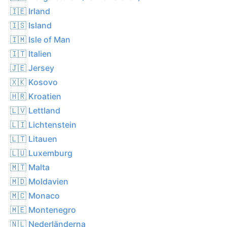
🇮🇪 Irland
🇮🇸 Island
🇮🇲 Isle of Man
🇮🇹 Italien
🇯🇪 Jersey
🇽🇰 Kosovo
🇭🇷 Kroatien
🇱🇻 Lettland
🇱🇮 Lichtenstein
🇱🇹 Litauen
🇱🇺 Luxemburg
🇲🇹 Malta
🇲🇩 Moldavien
🇲🇨 Monaco
🇲🇪 Montenegro
🇳🇱 Nederländerna