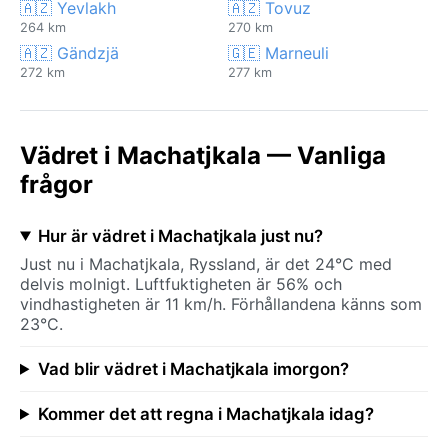
🇦🇿 Yevlakh
🇦🇿 Tovuz
264 km
270 km
🇦🇿 Gändzjä
🇬🇪 Marneuli
272 km
277 km
Vädret i Machatjkala — Vanliga
frågor
Hur är vädret i Machatjkala just nu?
Just nu i Machatjkala, Ryssland, är det 24°C med
delvis molnigt. Luftfuktigheten är 56% och
vindhastigheten är 11 km/h. Förhållandena känns som
23°C.
Vad blir vädret i Machatjkala imorgon?
Kommer det att regna i Machatjkala idag?