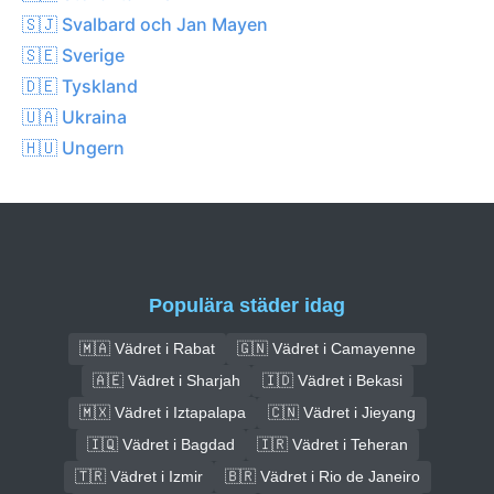
🇸🇯 Svalbard och Jan Mayen
🇸🇪 Sverige
🇩🇪 Tyskland
🇺🇦 Ukraina
🇭🇺 Ungern
Populära städer idag
🇲🇦 Vädret i Rabat
🇬🇳 Vädret i Camayenne
🇦🇪 Vädret i Sharjah
🇮🇩 Vädret i Bekasi
🇲🇽 Vädret i Iztapalapa
🇨🇳 Vädret i Jieyang
🇮🇶 Vädret i Bagdad
🇮🇷 Vädret i Teheran
🇹🇷 Vädret i Izmir
🇧🇷 Vädret i Rio de Janeiro