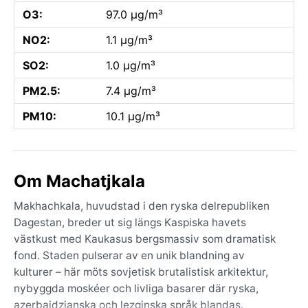
O3:
97.0 µg/m³
NO2:
1.1 µg/m³
SO2:
1.0 µg/m³
PM2.5:
7.4 µg/m³
PM10:
10.1 µg/m³
Om Machatjkala
Makhachkala, huvudstad i den ryska delrepubliken
Dagestan, breder ut sig längs Kaspiska havets
västkust med Kaukasus bergsmassiv som dramatisk
fond. Staden pulserar av en unik blandning av
kulturer – här möts sovjetisk brutalistisk arkitektur,
nybyggda moskéer och livliga basarer där ryska,
azerbajdzjanska och lezginska språk blandas.