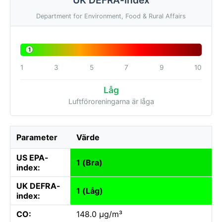
Department for Environment, Food & Rural Affairs
1
1
3
5
7
9
10
Låg
Luftföroreningarna är låga
Parameter
Värde
US EPA-
1 (Bra)
index:
UK DEFRA-
1 (Låg)
index:
CO:
148.0 µg/m³