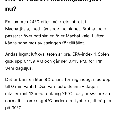
nu?
En ljummen 24°C efter mörkrets inbrott i
Machatjkala, med växlande molnighet. Brutna moln
passerar över natthimlen över Machatjkala. Luften
känns sann mot avläsningen för tillfället.
Andas lugnt: luftkvaliteten är bra, EPA-index 1. Solen
gick upp 04:39 AM och går ner 07:13 PM, för 14h
34m dagsljus.
Det är bara en liten 8% chans för regn idag, med upp
till 0 mm väntat. Den varmaste delen av dagen
infaller runt 12 med omkring 26°C. Idag är svalare än
normalt — omkring 4°C under den typiska juli-högsta
på 30°C.