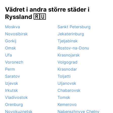
(april–maj) eller tidig höst (september–oktober), då
Vädret i andra större städer i
temperaturen är behaglig och risken för extremvärme
Ryssland 🇷🇺
eller kyla är låg. Ett märkbart fenomen är de kraftiga
vindarna som ibland blåser från Kaspiska havet, vilket
Moskva
Sankt Petersburg
kan föra med sig damm från stäppen. Snöfall
Novosibirsk
Jekaterinburg
förekommer men är sällan långvarigt. Inga monsuner
Gorkij
Tjeljabinsk
eller tropiska stormar påverkar regionen; istället är
Omsk
Rostov-na-Donu
det de torra, soliga dagarna som dominerar – en
kontrast till Rysslands ofta fuktigare väderprognoser.
Ufa
Krasnojarsk
Voronezh
Volgograd
Perm
Krasnodar
Saratov
Toljatti
Izjevsk
Uljanovsk
Irkutsk
Chabarovsk
Vladivostok
Tomsk
Orenburg
Kemerovo
Novokuznetsk
Naberezhnyye Chelny