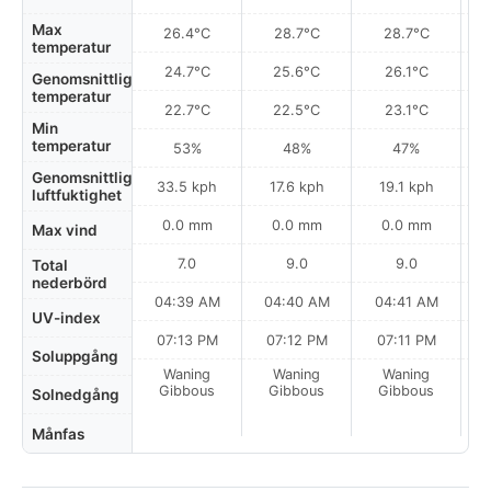
Max
26.4°C
28.7°C
28.7°C
temperatur
24.7°C
25.6°C
26.1°C
Genomsnittlig
temperatur
22.7°C
22.5°C
23.1°C
Min
temperatur
53%
48%
47%
Genomsnittlig
33.5 kph
17.6 kph
19.1 kph
luftfuktighet
0.0 mm
0.0 mm
0.0 mm
Max vind
7.0
9.0
9.0
Total
nederbörd
04:39 AM
04:40 AM
04:41 AM
0
UV-index
07:13 PM
07:12 PM
07:11 PM
Soluppgång
Waning
Waning
Waning
Gibbous
Gibbous
Gibbous
Solnedgång
Månfas