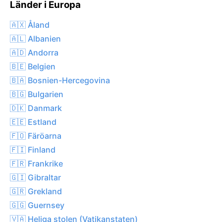
Länder i Europa
🇦🇽 Åland
🇦🇱 Albanien
🇦🇩 Andorra
🇧🇪 Belgien
🇧🇦 Bosnien-Hercegovina
🇧🇬 Bulgarien
🇩🇰 Danmark
🇪🇪 Estland
🇫🇴 Färöarna
🇫🇮 Finland
🇫🇷 Frankrike
🇬🇮 Gibraltar
🇬🇷 Grekland
🇬🇬 Guernsey
🇻🇦 Heliga stolen (Vatikanstaten)