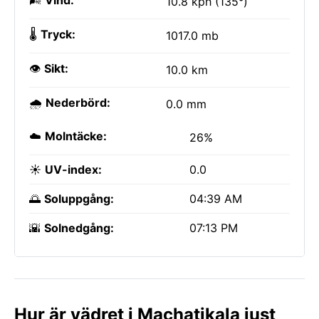
🌬️
Vind:
10.8 kph (135°)
🌡️
Tryck:
1017.0 mb
👁️
Sikt:
10.0 km
🌧️
Nederbörd:
0.0 mm
☁️
Molntäcke:
26%
☀️
UV-index:
0.0
🌅
Soluppgång:
04:39 AM
🌇
Solnedgång:
07:13 PM
Hur är vädret i Machatjkala just