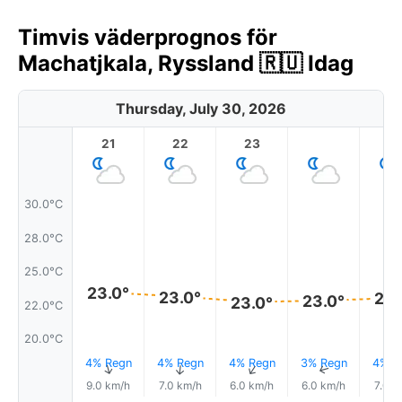
Timvis väderprognos för
Machatjkala, Ryssland 🇷🇺 Idag
Thursday, July 30, 2026
21
22
23
1
30.0°C
28.0°C
25.0°C
23.0°
23.0°
23.
23.0°
23.0°
22.0°C
20.0°C
4% Regn
4% Regn
4% Regn
3% Regn
4% R
↑
↑
↑
↑
9.0 km/h
7.0 km/h
6.0 km/h
6.0 km/h
7.0 k