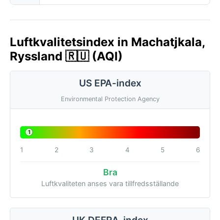
Luftkvalitetsindex in Machatjkala,
Ryssland 🇷🇺 (AQI)
US EPA-index
Environmental Protection Agency
1
1
2
3
4
5
6
Bra
Luftkvaliteten anses vara tillfredsställande
UK DEFRA-index