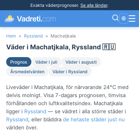
Exakta väderprognoser
.
Se alla länder
.
☰
Vadreti.
com
🌐
Hem
>
Ryssland
>
Machatjkala
Väder i Machatjkala, Ryssland 🇷🇺
Prognos
Väder i juli
Väder i augusti
Årsmedelvärden
Väder i Ryssland
Liveväder i Machatjkala, för närvarande 24°C med
delvis molnigt. Visa 7-dagars prognosen, timvisa
förhållanden och luftkvalitetsindex. Machatjkala
ligger i
Ryssland
— se vädret i alla större städer i
Ryssland
, eller bläddra
de hetaste städer just nu
världen över.