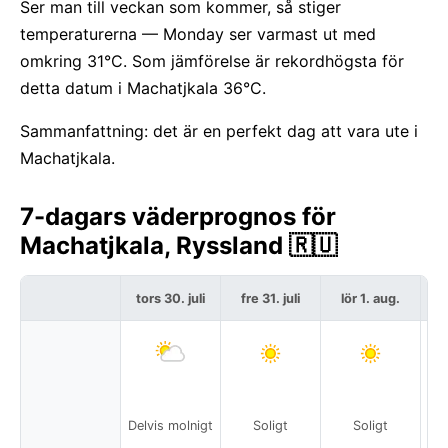
Ser man till veckan som kommer, så stiger
temperaturerna — Monday ser varmast ut med
omkring 31°C. Som jämförelse är rekordhögsta för
detta datum i Machatjkala 36°C.
Sammanfattning: det är en perfekt dag att vara ute i
Machatjkala.
7-dagars väderprognos för
Machatjkala, Ryssland 🇷🇺
tors 30. juli
fre 31. juli
lör 1. aug.
s
Delvis molnigt
Soligt
Soligt